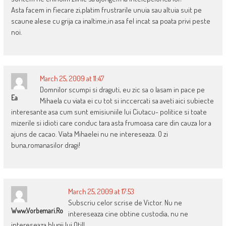
Asta facem in fiecare zi,platim frustrarile unuia sau altuia suit pe
scaune alese cu grija ca inaltime,in asa fel incat sa poata privi peste
noi.
March 25, 2009 at 11:47
Domnilor scumpi si draguti, eu zic sa o lasam in pace pe
Ea
Mihaela cu viata ei cu tot si inccercati sa aveti aici subiecte
interesante asa cum sunt emisiuniile lui Ciutacu- politice si toate
mizerile si idioti care conduc tara asta frumoasa care din cauza lor a
ajuns de cacao. Viata Mihaelei nu ne intereseaza. O zi
buna,romanasilor dragi!
March 25, 2009 at 17:53
Subscriu celor scrise de Victor. Nu ne
Www.vorbemari.ro
intereseaza cine obtine custodia, nu ne
intereseaza blugii lui Otil!