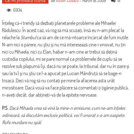
Ce-mi provoaca scarba
111
de
Victor Ciutacu
-
March 16, 2009
6934
Înţeleg că-i trendy să dezbaţi planetarele probleme ale Mihaelei
Rădulescu. În acest caz, vă rog să mă scuzaţi, însă eu n-am plecat la
relache la
Stambul
ca să am de ce mă-ntoarce încărcat de furii inutile.
N-am nici o părere, nu ştiu şi nu mă interesează cine-i vinovat, nu ţin
nici cu Mihaela, nici cu Elan, habar n-am cine ar trebui să deţină
custodia copilului, mi se pare normal ca problemele de cuplu să se
rezolve sub plapumă (şi, dacă nu se poate, la tribunal, dar nu în ziare şi
sau la tv) şi nu ştiu ce l-a apucat pe Lucian Mândruţă să se bage-n
troacă. Deci vă rog să nu contaţi pe mine la afacerea asta urât
mirositoare. Dacă vouă va face plăcere să comentaţi o ţigănie publică,
n-aveţi decât, dar abţineţi-vă de la epitete nervoase.
P.S.
Dacă Mihaela vrea să vină la mine-n emisiune, cum ne-am înţeles
odinioară, să discutăm exclusiv politică, voi fi onorat s-o am oaspete.
Rufe murdare nu spăl.