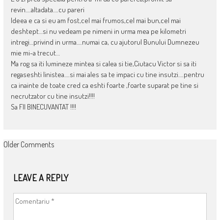
revin….altadata….cu pareri
Ideea e ca si eu am fost,cel mai frumos,cel mai bun,cel mai
deshtept…si nu vedeam pe nimeni in urma mea pe kilometri
intregi…privind in urma….numai ca, cu ajutorul Bunului Dumnezeu
mie mi-a trecut…
Ma rog sa iti lumineze mintea si calea si tie,Ciutacu Victor si sa iti
regaseshti linistea….si mai ales sa te impaci cu tine insutzi….pentru
ca inainte de toate cred ca eshti foarte ,foarte suparat pe tine si
necrutzator cu tine insutzi!!!!
Sa FII BINECUVANTAT !!!!
COMMENT
Older Comments
NAVIGATION
LEAVE A REPLY