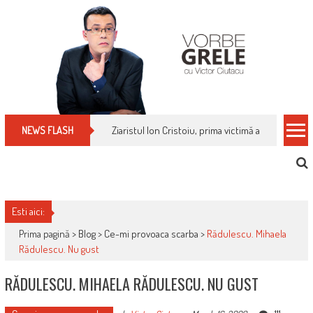
Skip
to
content
Ziaristul Ion Cristoiu, prima victimă a noi cenzuri 
NEWS FLASH
Esti aici:
Prima pagină >
Blog
>
Ce-mi provoaca scarba
>
Rădulescu. Mihaela
Rădulescu. Nu gust
RĂDULESCU. MIHAELA RĂDULESCU. NU GUST