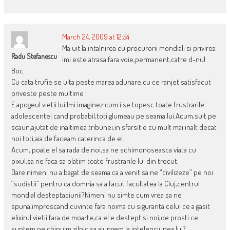
March 24, 2009 at 12:54
Ma uit la intalnirea cu procurorii mondiali si privirea
Radu Stefanescu
imi este atrasa fara voie,permanent,catre d-nul
Boc.
Cu cata trufie se uita peste marea adunare,cu ce ranjet satisfacut
priveste peste multime !
E apogeul vietii lui.Imi imaginez cum i se topesc toate frustrarile
adolescentei cand probabil,toti glumeau pe seama lui.Acum,suit pe
scaun,ajutat de inaltimea tribunei,in sfarsit e cu mult mai inalt decat
noi toti,aia de faceam caterinca de el.
Acum, poate el sa rada de noi,sa ne schimonoseasca viata cu
pixul,sa ne faca sa platim toate frustrarile lui din trecut.
Oare nimeni nu a bagat de seama ca a venit sa ne “civilizeze” pe noi
“sudistii” pentru ca domnia sa a facut facultatea la Cluj,centrul
mondial desteptaciunii?Nimeni nu simte cum vrea sa ne
spuna,improscand cuvinte fara noima cu siguranta celui ce a gasit
elixirul vietii fara de moarte,ca el e destept si noi,de prosti ce
suntem ne chinuim zilnic sa ajungem la intelepciunea lui?