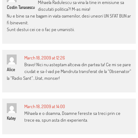
Mihaela Radulescu sa vina la tine in emisiune sa
Costin Tanasescu
discutati politica?! M-as mira!
Nu e bine sa ne bagam in viata oamenilor, desi uneori UN SFAT BUN ar
fi binevenit.
Sunt destui cei ce o fac pe umanistii.
March 18, 2009 at 12:26
Bravo! Nici nu asteptam altceva din partea ta! Ce mi se pare
Alice
ciudat e sa-l vad pe Mandruta transferat de la “Observator”
la “Radio Sant”…Urat, monser!
March 18, 2009 at 14:00
Mihaela e o doamna, Doamne fereste sa treci prin ce
Katey
trece ea, spun asta din experienta.