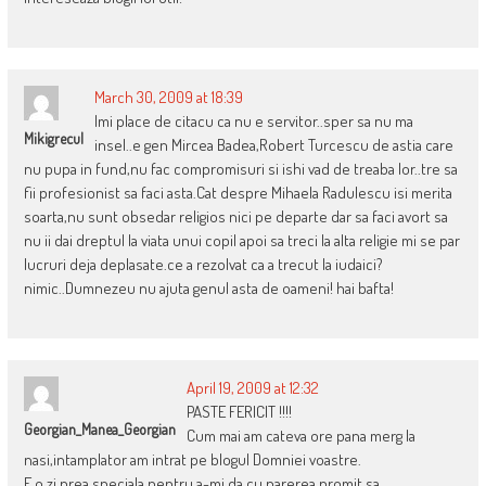
March 30, 2009 at 18:39
Imi place de citacu ca nu e servitor..sper sa nu ma
Mikigrecul
insel..e gen Mircea Badea,Robert Turcescu de astia care
nu pupa in fund,nu fac compromisuri si ishi vad de treaba lor..tre sa
fii profesionist sa faci asta.Cat despre Mihaela Radulescu isi merita
soarta,nu sunt obsedar religios nici pe departe dar sa faci avort sa
nu ii dai dreptul la viata unui copil apoi sa treci la alta religie mi se par
lucruri deja deplasate.ce a rezolvat ca a trecut la iudaici?
nimic..Dumnezeu nu ajuta genul asta de oameni! hai bafta!
April 19, 2009 at 12:32
PASTE FERICIT !!!!
Georgian_Manea_Georgian
Cum mai am cateva ore pana merg la
nasi,intamplator am intrat pe blogul Domniei voastre.
E o zi prea speciala pentru a-mi da cu parerea,promit sa