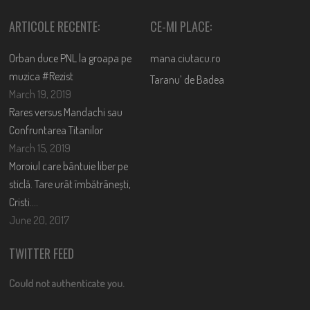
ARTICOLE RECENTE:
CE-MI PLACE:
Orban duce PNL la groapa pe
mana.ciutacu.ro
muzica #Rezist
Taranu’ de Badea
March 19, 2019
Rares versus Mandachi sau
Confruntarea Titanilor
March 15, 2019
Moroiul care bântuie liber pe
sticlă. Tare urât îmbătrânești,
Cristi….
June 20, 2017
TWITTER FEED
Could not authenticate you.