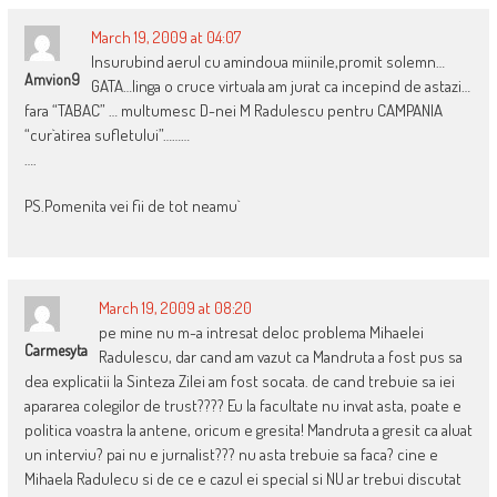
March 19, 2009 at 04:07
Insurubind aerul cu amindoua miinile,promit solemn…
Amvion9
GATA…linga o cruce virtuala am jurat ca incepind de astazi…
fara “TABAC” … multumesc D-nei M Radulescu pentru CAMPANIA
“cur`atirea sufletului”………
….
PS.Pomenita vei fii de tot neamu`
March 19, 2009 at 08:20
pe mine nu m-a intresat deloc problema Mihaelei
Carmesyta
Radulescu, dar cand am vazut ca Mandruta a fost pus sa
dea explicatii la Sinteza Zilei am fost socata. de cand trebuie sa iei
apararea colegilor de trust???? Eu la facultate nu invat asta, poate e
politica voastra la antene, oricum e gresita! Mandruta a gresit ca aluat
un interviu? pai nu e jurnalist??? nu asta trebuie sa faca? cine e
Mihaela Radulecu si de ce e cazul ei special si NU ar trebui discutat