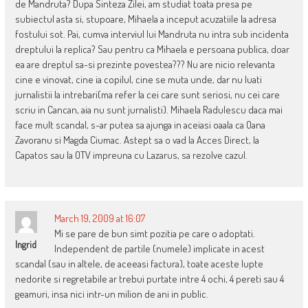
de Mandruta? Dupa Sinteza Zilei, am studiat toata presa pe
subiectul asta si, stupoare, Mihaela a inceput acuzatiile la adresa
fostului sot. Pai, cumva interviul lui Mandruta nu intra sub incidenta
dreptului la replica? Sau pentru ca Mihaela e persoana publica, doar
ea are dreptul sa-si prezinte povestea??? Nu are nicio relevanta
cine e vinovat, cine ia copilul, cine se muta unde, dar nu luati
jurnalistii la intrebari(ma refer la cei care sunt seriosi, nu cei care
scriu in Cancan, aia nu sunt jurnalisti). Mihaela Radulescu daca mai
face mult scandal, s-ar putea sa ajunga in aceiasi oaala ca Oana
Zavoranu si Magda Ciumac. Astept sa o vad la Acces Direct, la
Capatos sau la OTV impreuna cu Lazarus, sa rezolve cazul.
March 19, 2009 at 16:07
Mi se pare de bun simt pozitia pe care o adoptati.
Ingrid
Independent de partile (numele) implicate in acest
scandal (sau in altele, de aceeasi factura), toate aceste lupte
nedorite si regretabile ar trebui purtate intre 4 ochi, 4 pereti sau 4
geamuri, insa nici intr-un milion de ani in public.