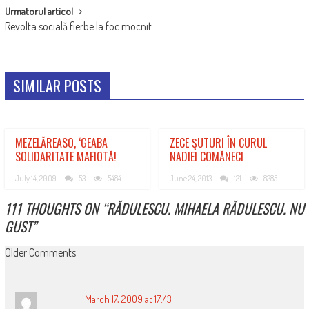
Urmatorul articol
Revolta socială fierbe la foc mocnit…
SIMILAR POSTS
MEZELĂREASO, ‘GEABA
ZECE ŞUTURI ÎN CURUL
SOLIDARITATE MAFIOTĂ!
NADIEI COMĂNECI
July 14, 2009
53
5484
June 24, 2013
121
8285
111 THOUGHTS ON “
RĂDULESCU. MIHAELA RĂDULESCU. NU
GUST
”
COMMENT
Older Comments
NAVIGATION
March 17, 2009 at 17:43