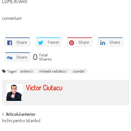
COMENTARII
comentarii
Share
Tweet
Share
Share
0
Total
Share
Shares
Tagged
antena 1
mihaela radulescu
scandal
Victor Ciutacu
POST
Articolul anterior
Inchis pentru Istanbul
NAVIGATION