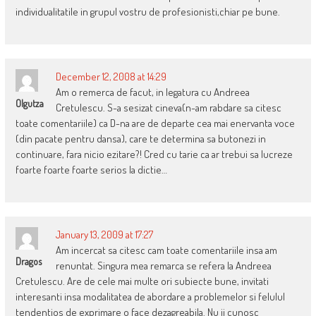
individualitatile in grupul vostru de profesionisti,chiar pe bune.
December 12, 2008 at 14:29
Am o remerca de facut, in legatura cu Andreea
Olgutza
Cretulescu. S-a sesizat cineva(n-am rabdare sa citesc
toate comentariile) ca D-na are de departe cea mai enervanta voce
(din pacate pentru dansa), care te determina sa butonezi in
continuare, fara nicio ezitare?! Cred cu tarie ca ar trebui sa lucreze
foarte foarte foarte serios la dictie…
January 13, 2009 at 17:27
Am incercat sa citesc cam toate comentariile insa am
Dragos
renuntat. Singura mea remarca se refera la Andreea
Cretulescu. Are de cele mai multe ori subiecte bune, invitati
interesanti insa modalitatea de abordare a problemelor si felulul
tendentios de exprimare o face dezagreabila. Nu ii cunosc