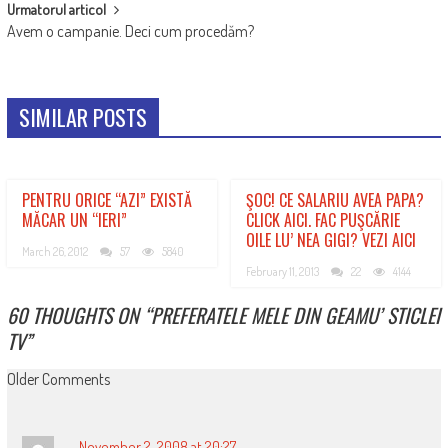
Urmatorul articol
Avem o campanie. Deci cum procedăm?
SIMILAR POSTS
PENTRU ORICE “AZI” EXISTĂ
ŞOC! CE SALARIU AVEA PAPA?
MĂCAR UN “IERI”
CLICK AICI. FAC PUŞCĂRIE
OILE LU’ NEA GIGI? VEZI AICI
March 26, 2012
57
5840
February 11, 2013
22
4144
60 THOUGHTS ON “
PREFERATELE MELE DIN GEAMU’ STICLEI
TV
”
COMMENT
Older Comments
NAVIGATION
November 2, 2008 at 20:27