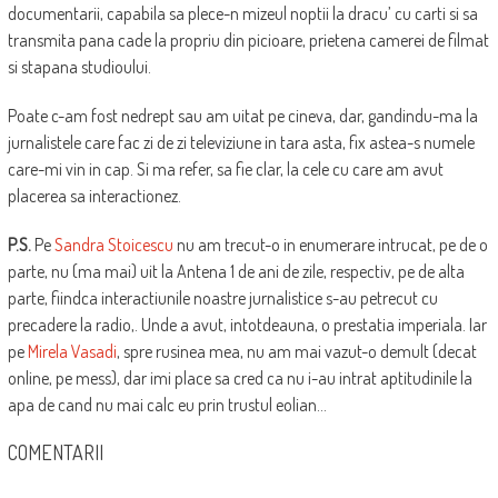
documentarii, capabila sa plece-n mizeul noptii la dracu’ cu carti si sa
transmita pana cade la propriu din picioare, prietena camerei de filmat
si stapana studioului.
Poate c-am fost nedrept sau am uitat pe cineva, dar, gandindu-ma la
jurnalistele care fac zi de zi televiziune in tara asta, fix astea-s numele
care-mi vin in cap. Si ma refer, sa fie clar, la cele cu care am avut
placerea sa interactionez.
P.S.
Pe
Sandra Stoicescu
nu am trecut-o in enumerare intrucat, pe de o
parte, nu (ma mai) uit la Antena 1 de ani de zile, respectiv, pe de alta
parte, fiindca interactiunile noastre jurnalistice s-au petrecut cu
precadere la radio,. Unde a avut, intotdeauna, o prestatia imperiala. Iar
pe
Mirela Vasadi
, spre rusinea mea, nu am mai vazut-o demult (decat
online, pe mess), dar imi place sa cred ca nu i-au intrat aptitudinile la
apa de cand nu mai calc eu prin trustul eolian…
COMENTARII