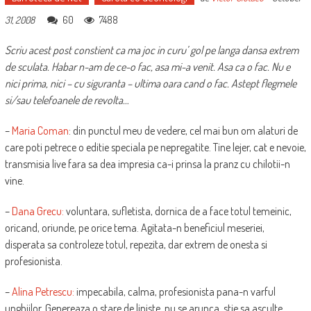
60
7488
31, 2008
Scriu acest post constient ca ma joc in curu’ gol pe langa dansa extrem
de sculata. Habar n-am de ce-o fac, asa mi-a venit. Asa ca o fac. Nu e
nici prima, nici – cu siguranta – ultima oara cand o fac. Astept flegmele
si/sau telefoanele de revolta…
–
Maria Coman
: din punctul meu de vedere, cel mai bun om alaturi de
care poti petrece o editie speciala pe nepregatite. Tine lejer, cat e nevoie,
transmisia live fara sa dea impresia ca-i prinsa la pranz cu chilotii-n
vine.
–
Dana Grecu:
voluntara, sufletista, dornica de a face totul temeinic,
oricand, oriunde, pe orice tema. Agitata-n beneficiul meseriei,
disperata sa controleze totul, repezita, dar extrem de onesta si
profesionista.
–
Alina Petrescu:
impecabila, calma, profesionista pana-n varful
unghiilor. Genereaza o stare de liniste, nu se arunca, stie sa asculte,