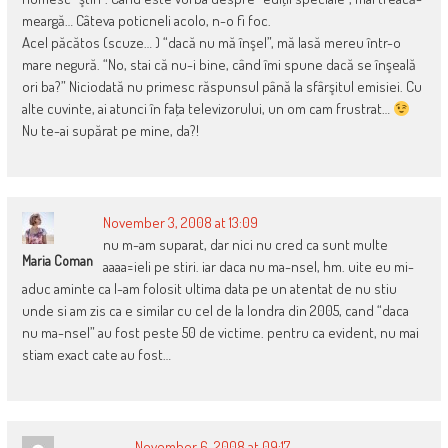
meargă… Câteva poticneli acolo, n-o fi foc.
Acel păcătos (scuze… ) “dacă nu mă înşel”, mă lasă mereu într-o
mare negură. “No, stai că nu-i bine, când îmi spune dacă se înşeală
ori ba?” Niciodată nu primesc răspunsul până la sfârşitul emisiei. Cu
alte cuvinte, ai atunci în faţa televizorului, un om cam frustrat…
Nu te-ai supărat pe mine, da?!
November 3, 2008 at 13:09
nu m-am suparat, dar nici nu cred ca sunt multe
Maria Coman
aaaa=ieli pe stiri. iar daca nu ma-nsel, hm. uite eu mi-
aduc aminte ca l-am folosit ultima data pe un atentat de nu stiu
unde si am zis ca e similar cu cel de la londra din 2005, cand “daca
nu ma-nsel” au fost peste 50 de victime. pentru ca evident, nu mai
stiam exact cate au fost…
November 6, 2008 at 09:17