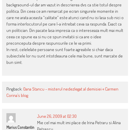
backgraound-ul dar am vazut in descrierea dvs ca stie totul despre
politica. Din ceea ce am remarcat pe ecran singurele momente in
care ne arata aceasta “calitate” este atunci cand nu isi lasa sub nici o
forma interlocutorul pe care l-a intrebat ceva sa raspunda. Exact ca
un politician. Din pacate lasa impresia ca o intereseaza mult mai mult
ceea ce spune ea si nu ce spun invitatii si ca are o idee
preconceputa despre raspunsurile ce le va primi.
In rest, celelelate persoane sunt foarte agreabile si chiar daca
subiectele lor nu sunt intotdeauna cele mai bune, sunt marcate de
bun simt.
Pingback:
Oana Stancu - misterul nedezlegat al demisiei « Carmen
Corina’s blog
June 26, 2009 at 02:30
Mie cel mai mult imi place de Irina Petraru si Alina
Marius Constantin
Petrescu.