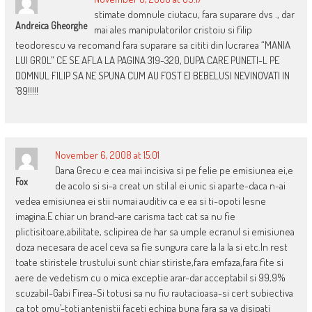
stimate domnule ciutacu, fara suparare dvs ., dar
Andreica Gheorghe
mai ales manipulatorilor cristoiu si filip
teodorescu va recomand fara suparare sa cititi din lucrarea “MANIA
LUI GROL” CE SE AFLA LA PAGINA 319-320, DUPA CARE PUNETI-L PE
DOMNUL FILIP SA NE SPUNA CUM AU FOST EI BEBELUSI NEVINOVATI IN
’89!!!!!
November 6, 2008 at 15:01
Dana Grecu e cea mai incisiva si pe felie pe emisiunea ei,e
Fox
de acolo si si-a creat un stil al ei unic si aparte-daca n-ai
vedea emisiunea ei stii numai auditiv ca e ea si ti-opoti lesne
imagina.E chiar un brand-are carisma tact cat sa nu fie
plictisitoare,abilitate, sclipirea de har sa umple ecranul si emisiunea
doza necesara de acel ceva sa fie sungura care la la la si etc.In rest
toate stiristele trustului sunt chiar stiriste,fara emfaza,fara fite si
aere de vedetism cu o mica exceptie arar-dar acceptabil si 99,9%
scuzabil-Gabi Firea-Si totusi sa nu fiu rautacioasa-si cert subiectiva
ca tot omu’-toti antenistii faceti echipa buna fara sa va disipati