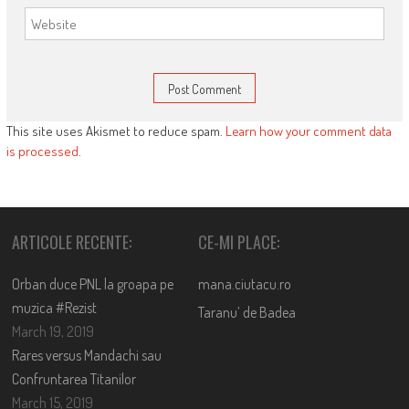
This site uses Akismet to reduce spam.
Learn how your comment data
is processed
.
ARTICOLE RECENTE:
CE-MI PLACE:
Orban duce PNL la groapa pe
mana.ciutacu.ro
muzica #Rezist
Taranu’ de Badea
March 19, 2019
Rares versus Mandachi sau
Confruntarea Titanilor
March 15, 2019