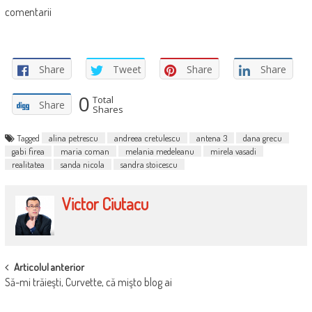
comentarii
Share
Tweet
Share
Share
0
Total
Share
Shares
Tagged
alina petrescu
andreea cretulescu
antena 3
dana grecu
gabi firea
maria coman
melania medeleanu
mirela vasadi
realitatea
sanda nicola
sandra stoicescu
Victor Ciutacu
POST
Articolul anterior
Să-mi trăieşti, Curvette, că mişto blog ai
NAVIGATION