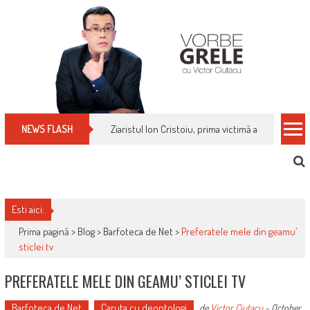
Skip
to
content
Ziaristul Ion Cristoiu, prima victimă a noi cenzuri 
NEWS FLASH
Esti aici:
Prima pagină >
Blog
>
Barfoteca de Net
>
Preferatele mele din geamu’
sticlei tv
PREFERATELE MELE DIN GEAMU’ STICLEI TV
Barfoteca de Net
Caruta cu deontologi
de
Victor Ciutacu
-
October