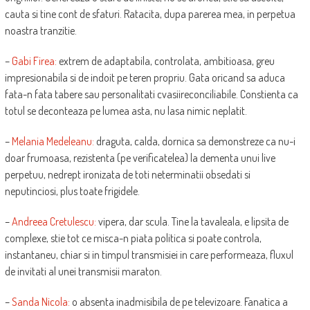
cauta si tine cont de sfaturi. Ratacita, dupa parerea mea, in perpetua
noastra tranzitie.
–
Gabi Firea:
extrem de adaptabila, controlata, ambitioasa, greu
impresionabila si de indoit pe teren propriu. Gata oricand sa aduca
fata-n fata tabere sau personalitati cvasiireconciliabile. Constienta ca
totul se deconteaza pe lumea asta, nu lasa nimic neplatit.
–
Melania Medeleanu:
draguta, calda, dornica sa demonstreze ca nu-i
doar frumoasa, rezistenta (pe verificatelea) la dementa unui live
perpetuu, nedrept ironizata de toti neterminatii obsedati si
neputinciosi, plus toate frigidele.
–
Andreea Cretulescu:
vipera, dar scula. Tine la tavaleala, e lipsita de
complexe, stie tot ce misca-n piata politica si poate controla,
instantaneu, chiar si in timpul transmisiei in care performeaza, fluxul
de invitati al unei transmisii maraton.
–
Sanda Nicola:
o absenta inadmisibila de pe televizoare. Fanatica a