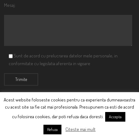
Mesaj:
Sunt de acord cu prelucrarea datelor mele personale, in
conformitate cu legislatia aferenta in vigoare
Acest website foloseste cookies pentru ca experienta dumneavoastra
cu acest site sa fie cat mai profesionala. Presupunem ca esti de acord
© Ciutacu 2015 Parte a Imperiului Ciutacesc.
cu folosirea cookies, dar poti refuza daca doresti.
Accepta
Powered By
Scriptics
Citeste mai mult
Refuza