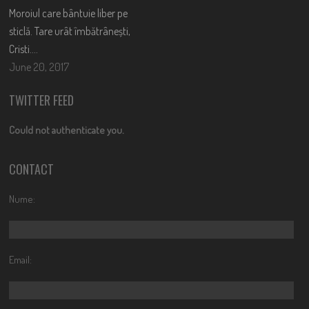
Moroiul care bântuie liber pe
sticlă. Tare urât îmbătrânești,
Cristi….
June 20, 2017
TWITTER FEED
Could not authenticate you.
CONTACT
Nume:
Email: