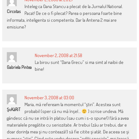
Inteleg ca Oana Stancu a plecat de la Jurnalul National.
Circotas
Pacat! De ce o fi plecat? Parea o persoana foarte bine
informata, inteligenta si competenta. Dar la Antena 2 mai are
emisiune?
November 2, 2008 at 21:58
La birou sunt “Dana Grecu” si ma simt al naibii de
Gabriela Pintea
bine!
November 3, 2008 at 03:00
Maria, mă refeream la momentul “ştiri”. Acestea sunt
ŞuKăRiT
probabil (sper că nu mă înşel…
) scrise undeva. Mă
gândesc că nu se intră în platou (sau cum i s-o spune!) fără a avea
materialele pregătite cu seriozitate. Ar trebui (zău ar trebui, dar e
doar dorinţa mea şi nu contează!) să fie citite şi atât. De aceea se şi
numesc “ştiri”. Când este vorba despre “ediţii speciale”, mai treacă-