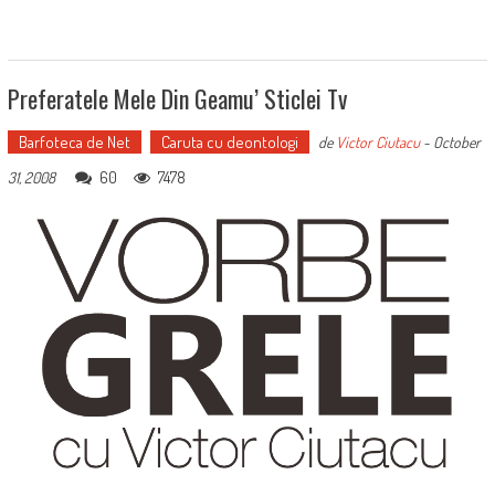
Preferatele Mele Din Geamu’ Sticlei Tv
Barfoteca de Net
Caruta cu deontologi
de
Victor Ciutacu
-
October
60
7478
31, 2008