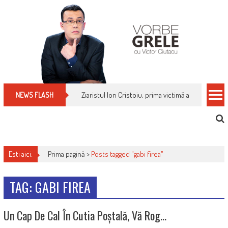
Skip
to
content
Ziaristul Ion Cristoiu, prima victimă a noi cenzuri 
NEWS FLASH
Esti aici:
Prima pagină >
Posts tagged "gabi firea"
TAG: GABI FIREA
Un Cap De Cal În Cutia Poștală, Vă Rog…