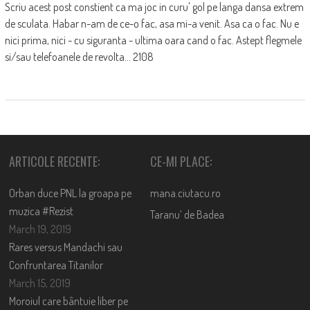
Scriu acest post constient ca ma joc in curu' gol pe langa dansa extrem
de sculata. Habar n-am de ce-o fac, asa mi-a venit. Asa ca o fac. Nu e
nici prima, nici - cu siguranta - ultima oara cand o fac. Astept flegmele
si/sau telefoanele de revolta... 2108
ARTICOLE RECENTE:
CE-MI PLACE:
Orban duce PNL la groapa pe
mana.ciutacu.ro
muzica #Rezist
Taranu’ de Badea
March 19, 2019
Rares versus Mandachi sau
Confruntarea Titanilor
March 15, 2019
Moroiul care bântuie liber pe