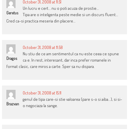
October 31, 2008 at 11:51
Un lucru e cert… nu o poti acuza de prostie…
Geretus
Tipa are o inteligenta peste medie si un discurs fluent…
Cred ca-si practica meseria din placere…
October 31, 2008 at 11:58
Nu stiu de ce am sentimentul ca nu este ceea ce spune
Dragos
ca e. In rest, interesant, dar inca prefer romanele in
format clasic, care miros a carte. Sper sa nu dispara.
October 31, 2008 at 15:11
genul de tipa care-si stie valoarea (pare s-o si aiba…), si si-
Brazvan
o negociaza la sange.