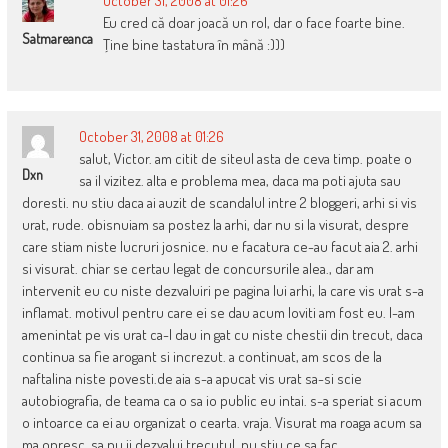
October 31, 2008 at 01:26
Eu cred că doar joacă un rol, dar o face foarte bine.
Satmareanca
Ţine bine tastatura în mână :)))
October 31, 2008 at 01:26
salut, Victor. am citit de siteul asta de ceva timp. poate o
Dxn
sa il vizitez. alta e problema mea, daca ma poti ajuta sau
doresti. nu stiu daca ai auzit de scandalul intre 2 bloggeri, arhi si vis
urat, rude. obisnuiam sa postez la arhi, dar nu si la visurat, despre
care stiam niste lucruri josnice. nu e facatura ce-au facut aia 2. arhi
si visurat. chiar se certau legat de concursurile alea., dar am
intervenit eu cu niste dezvaluiri pe pagina lui arhi, la care vis urat s-a
inflamat. motivul pentru care ei se dau acum loviti am fost eu. l-am
amenintat pe vis urat ca-l dau in gat cu niste chestii din trecut, daca
continua sa fie arogant si increzut. a continuat, am scos de la
naftalina niste povesti.de aia s-a apucat vis urat sa-si scie
autobiografia, de teama ca o sa io public eu intai. s-a speriat si acum
o intoarce ca ei au organizat o cearta. vraja. Visurat ma roaga acum sa
ma opresc, sa nu ii dezvalui trecutul. nu stiu ce sa fac.