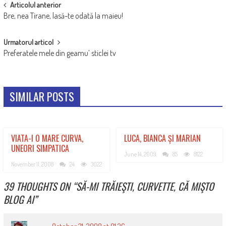
POST
Articolul anterior
Bre, nea Tirane, lasă-te odată la maieu!
NAVIGATION
Urmatorul articol
Preferatele mele din geamu’ sticlei tv
SIMILAR POSTS
VIATA-I O MARE CURVA,
LUCA, BIANCA ȘI MARIAN
UNEORI SIMPATICA
June 14, 2009
85
8122
November 11, 2008
24
3022
39 THOUGHTS ON “
SĂ-MI TRĂIEŞTI, CURVETTE, CĂ MIŞTO
BLOG AI
”