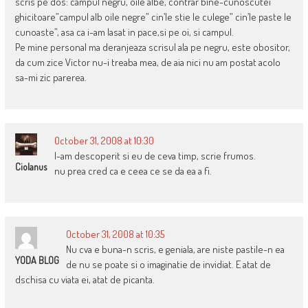
scris pe dos: campul negru, oile albe, contrar bine-cunoscutei
ghicitoare”campul alb oile negre” cin’le stie le culege” cin’le paste le
cunoaste”, asa ca i-am lasat in pace,si pe oi, si campul.
Pe mine personal ma deranjeaza scrisul ala pe negru, este obositor,
da cum zice Victor nu-i treaba mea, de aia nici nu am postat acolo
sa-mi zic parerea.
October 31, 2008 at 10:30
l-am descoperit si eu de ceva timp, scrie frumos.
Ciolanus
nu prea cred ca e ceea ce se da ea a fi.
October 31, 2008 at 10:35
Nu cva e buna-n scris, e geniala, are niste pastile-n ea
YODA BLOG
de nu se poate si o imaginatie de invidiat. E atat de
dschisa cu viata ei, atat de picanta.