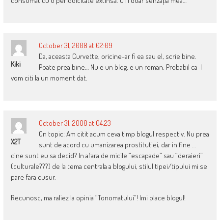
consumat cu o periodicitate extinsă. O fi doar senzația mea…
October 31, 2008 at 02:09
Da, aceasta Curvette, oricine-ar fi ea sau el, scrie bine.
Kiki
Poate prea bine… Nu e un blog, e un roman. Probabil ca-l
vom citi la un moment dat.
October 31, 2008 at 04:23
On topic: Am citit acum ceva timp blogul respectiv. Nu prea
X2T
sunt de acord cu umanizarea prostitutiei, dar in fine …
cine sunt eu sa decid? In afara de micile “escapade” sau “deraieri”
(culturale???) de la tema centrala a blogului, stilul tipei/tipului mi se
pare fara cusur.
Recunosc, ma raliez la opinia “Tonomatului”! Imi place blogul!