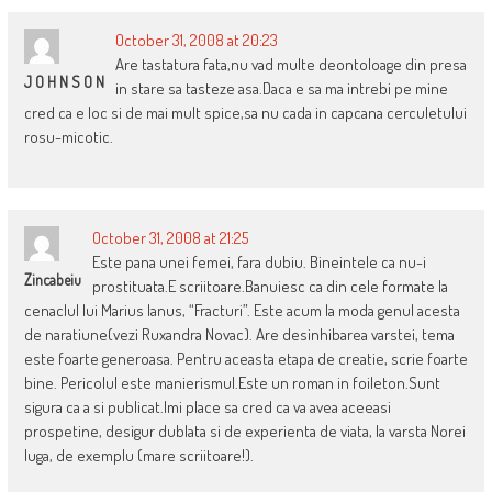
October 31, 2008 at 20:23
Are tastatura fata,nu vad multe deontoloage din presa
J O H N S O N
in stare sa tasteze asa.Daca e sa ma intrebi pe mine
cred ca e loc si de mai mult spice,sa nu cada in capcana cerculetului
rosu-micotic.
October 31, 2008 at 21:25
Este pana unei femei, fara dubiu. Bineintele ca nu-i
Zincabeiu
prostituata.E scriitoare.Banuiesc ca din cele formate la
cenaclul lui Marius Ianus, “Fracturi”. Este acum la moda genul acesta
de naratiune(vezi Ruxandra Novac). Are desinhibarea varstei, tema
este foarte generoasa. Pentru aceasta etapa de creatie, scrie foarte
bine. Pericolul este manierismul.Este un roman in foileton.Sunt
sigura ca a si publicat.Imi place sa cred ca va avea aceeasi
prospetine, desigur dublata si de experienta de viata, la varsta Norei
Iuga, de exemplu (mare scriitoare!).