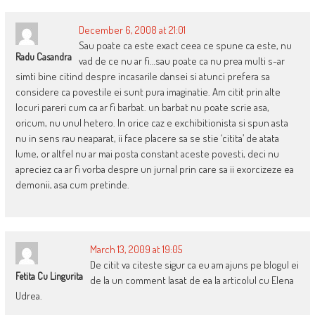
December 6, 2008 at 21:01
Sau poate ca este exact ceea ce spune ca este, nu
Radu Casandra
vad de ce nu ar fi…sau poate ca nu prea multi s-ar
simti bine citind despre incasarile dansei si atunci prefera sa
considere ca povestile ei sunt pura imaginatie. Am citit prin alte
locuri pareri cum ca ar fi barbat. un barbat nu poate scrie asa,
oricum, nu unul hetero. In orice caz e exchibitionista si spun asta
nu in sens rau neaparat, ii face placere sa se stie ‘citita’ de atata
lume, or altfel nu ar mai posta constant aceste povesti, deci nu
apreciez ca ar fi vorba despre un jurnal prin care sa ii exorcizeze ea
demonii, asa cum pretinde.
March 13, 2009 at 19:05
De citit va citeste sigur ca eu am ajuns pe blogul ei
Fetita Cu Lingurita
de la un comment lasat de ea la articolul cu Elena
Udrea.