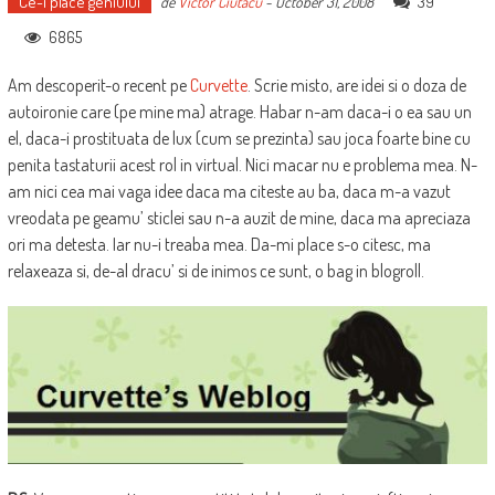
Ce-i place geniului
39
de
Victor Ciutacu
-
October 31, 2008
6865
Am descoperit-o recent pe
Curvette
. Scrie misto, are idei si o doza de
autoironie care (pe mine ma) atrage. Habar n-am daca-i o ea sau un
el, daca-i prostituata de lux (cum se prezinta) sau joca foarte bine cu
penita tastaturii acest rol in virtual. Nici macar nu e problema mea. N-
am nici cea mai vaga idee daca ma citeste au ba, daca m-a vazut
vreodata pe geamu’ sticlei sau n-a auzit de mine, daca ma apreciaza
ori ma detesta. Iar nu-i treaba mea. Da-mi place s-o citesc, ma
relaxeaza si, de-al dracu’ si de inimos ce sunt, o bag in blogroll.