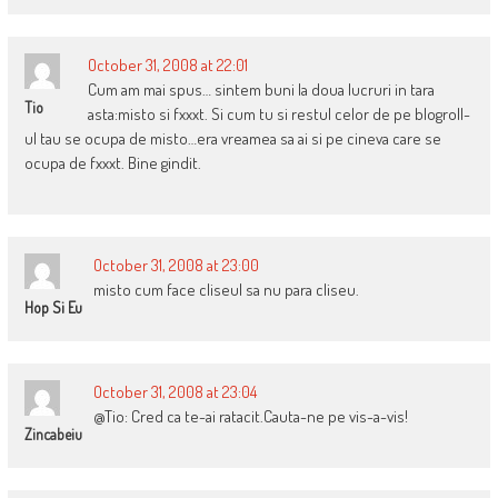
October 31, 2008 at 22:01
Cum am mai spus… sintem buni la doua lucruri in tara
Tio
asta:misto si fxxxt. Si cum tu si restul celor de pe blogroll-
ul tau se ocupa de misto…era vreamea sa ai si pe cineva care se
ocupa de fxxxt. Bine gindit.
October 31, 2008 at 23:00
misto cum face cliseul sa nu para cliseu.
Hop Si Eu
October 31, 2008 at 23:04
@Tio: Cred ca te-ai ratacit.Cauta-ne pe vis-a-vis!
Zincabeiu