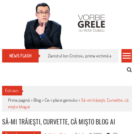
Skip
to
content
Cum îți schimbi, rapid, gratuit și eficient, furniz
NEWS FLASH
Esti aici:
Prima pagină >
Blog
>
Ce-i place geniului
>
Să-mi trăieşti, Curvette, că
mişto blog ai
SĂ-MI TRĂIEŞTI, CURVETTE, CĂ MIŞTO BLOG AI