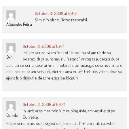
October 31, 2008 at 09:13
Şi mie în place. Dozat rezonabil.
Alexandru Petria
October 31, 2008 at 09:14
imi cer scuze ca am fost off topic, nu stiam unde sa
Dxn
postez. daca sunt sau nu “retard” va rog sa judecati dupa
ce cititi ce scriu, tocmai m-am hotarat si am adaugat ceva nou. inca o
data, scuze ca am scis aici, nici reclama nu-mi trebuie, voiam doar sa
ajung la o discutie despre etica pe bloguri.
October 31, 2008 at 09:24
In umblarea mea prin lumea bloguista, am vazut-o si pe
Daniela
Curvette.
Poate scrie bine, sunt sigura ca face asta, da’ n-am citit, ca este