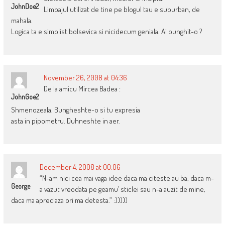
JohnDoe2
Limbajul utilizat de tine pe blogul tau e suburban, de
mahala.
Logica ta e simplist bolsevica si nicidecum geniala. Ai bunghit-o ?
November 26, 2008 at 04:36
De la amicu Mircea Badea :
JohnGoe2
Shmenozeala. Bungheshte-o si tu expresia
asta in pipometru. Duhneshte in aer.
December 4, 2008 at 00:06
“N-am nici cea mai vaga idee daca ma citeste au ba, daca m-
George
a vazut vreodata pe geamu’ sticlei sau n-a auzit de mine,
daca ma apreciaza ori ma detesta.” :)))))