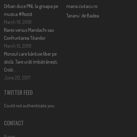
Orban duce PNL la groapa pe
mana.ciutacu.ro
muzica #Rezist
Taranu’ de Badea
March 19, 2019
Rares versus Mandachi sau
Confruntarea Titanilor
March 15, 2019
Moroiul care bântuie liber pe
sticlă. Tare urât îmbătrânești,
Cristi….
June 20, 2017
TWITTER FEED
Could not authenticate you.
CONTACT
Nume: