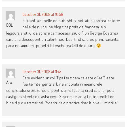
October 31, 2008 at 10:58
o fi tanti aia…belle de nuit. shtitzi voi…aia cu cartea. ca iote:
BBL
belle de nuit si pe blog cica profa de franceza. e o
legatura.si stilul de scris e cam acelasi. sau o fi un George Costanza
care si-a descoperit un talent nou. Desi tind sa cred prima varianta.
pana ne lamurim…punetzi la tescherea 400 de epuroi
October 31, 2008 at 11:45
Este evident un rol. Tipa (sa zicem ca este o “ea”) este
Ana
foarte inteligenta si bine ancorata in meandrele
concretului si prezentului pentru a ma face sa cred ca si-ar puta
castiga existenta din asha ceva. Si scrie, fir-ar sa fie, incredibil de
bine d.p.d.v gramatical. Prostitutia o practica doar la nivelul mintii ei.