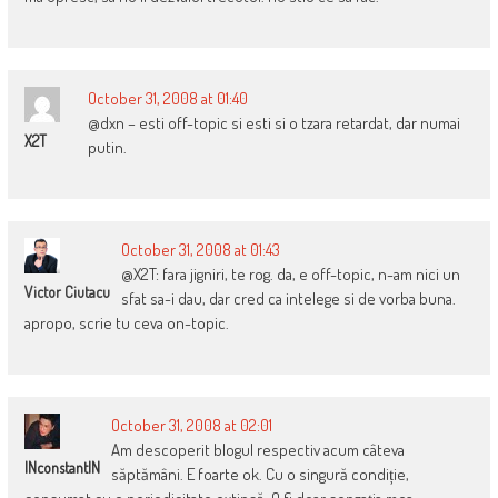
October 31, 2008 at 01:40
@dxn – esti off-topic si esti si o tzara retardat, dar numai
X2T
putin.
October 31, 2008 at 01:43
@X2T: fara jigniri, te rog. da, e off-topic, n-am nici un
Victor Ciutacu
sfat sa-i dau, dar cred ca intelege si de vorba buna.
apropo, scrie tu ceva on-topic.
October 31, 2008 at 02:01
Am descoperit blogul respectiv acum câteva
INconstantIN
săptămâni. E foarte ok. Cu o singură condiție,