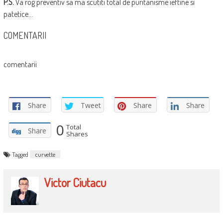
P.S.
Va rog preventiv sa ma scutiti total de puritanisme ieftine si
patetice…
COMENTARII
comentarii
Share
Tweet
Share
Share
0
Total
Share
Shares
Tagged
curvette
Victor Ciutacu