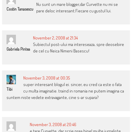
Nu sunt un mare blogger,dar Curvette nu mi se
Costin Tanasescu
pare deloc interesant.Fiecare cu gustul lui.
November 2, 2008 at 21:34
Subiectul post-ului ma intereseaza, spre deosebire
Gabriela Pintea
de cel cu Neica Nimeni Basescu!
November 3, 2008 at 00:35
super interesant blogul ei. sincer, eu cred ca este o fata
Tibi
cu multa imaginatie. traind in romania ne putem imagina ca
suntem niste vedete extravagante, cine s-ar supara?
November 3, 2008 at 20:46
e tare Curvette, dar scrie prea bine! multe jurnaliste