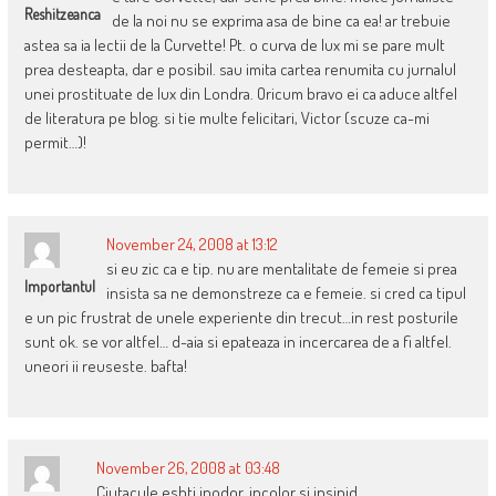
Reshitzeanca
de la noi nu se exprima asa de bine ca ea! ar trebuie
astea sa ia lectii de la Curvette! Pt. o curva de lux mi se pare mult
prea desteapta, dar e posibil. sau imita cartea renumita cu jurnalul
unei prostituate de lux din Londra. Oricum bravo ei ca aduce altfel
de literatura pe blog. si tie multe felicitari, Victor (scuze ca-mi
permit…)!
November 24, 2008 at 13:12
si eu zic ca e tip. nu are mentalitate de femeie si prea
Importantul
insista sa ne demonstreze ca e femeie. si cred ca tipul
e un pic frustrat de unele experiente din trecut…in rest posturile
sunt ok. se vor altfel… d-aia si epateaza in incercarea de a fi altfel.
uneori ii reuseste. bafta!
November 26, 2008 at 03:48
Ciutacule eshti inodor, incolor si insipid.