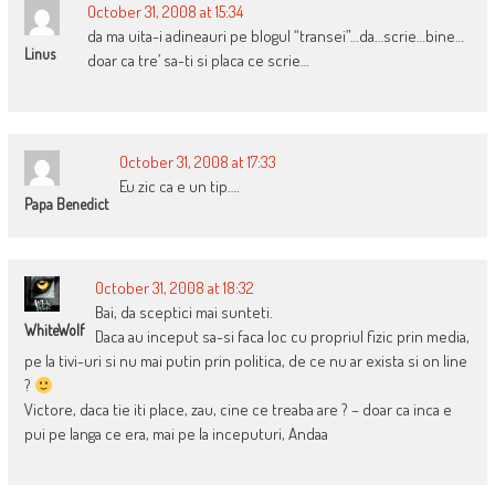
October 31, 2008 at 15:34
da ma uita-i adineauri pe blogul “transei”…da…scrie…bine…
Linus
doar ca tre’ sa-ti si placa ce scrie…
October 31, 2008 at 17:33
Eu zic ca e un tip….
Papa Benedict
October 31, 2008 at 18:32
Bai, da sceptici mai sunteti.
WhiteWolf
Daca au inceput sa-si faca loc cu propriul fizic prin media,
pe la tivi-uri si nu mai putin prin politica, de ce nu ar exista si on line
?
Victore, daca tie iti place, zau, cine ce treaba are ? – doar ca inca e
pui pe langa ce era, mai pe la inceputuri, Andaa