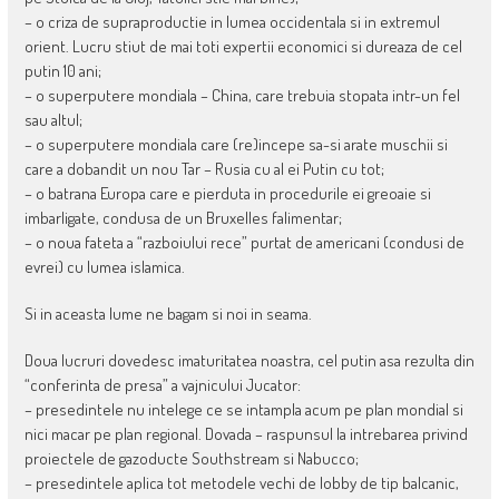
– o criza de supraproductie in lumea occidentala si in extremul
orient. Lucru stiut de mai toti expertii economici si dureaza de cel
putin 10 ani;
– o superputere mondiala – China, care trebuia stopata intr-un fel
sau altul;
– o superputere mondiala care (re)incepe sa-si arate muschii si
care a dobandit un nou Tar – Rusia cu al ei Putin cu tot;
– o batrana Europa care e pierduta in procedurile ei greoaie si
imbarligate, condusa de un Bruxelles falimentar;
– o noua fateta a “razboiului rece” purtat de americani (condusi de
evrei) cu lumea islamica.
Si in aceasta lume ne bagam si noi in seama.
Doua lucruri dovedesc imaturitatea noastra, cel putin asa rezulta din
“conferinta de presa” a vajnicului Jucator:
– presedintele nu intelege ce se intampla acum pe plan mondial si
nici macar pe plan regional. Dovada – raspunsul la intrebarea privind
proiectele de gazoducte Southstream si Nabucco;
– presedintele aplica tot metodele vechi de lobby de tip balcanic,