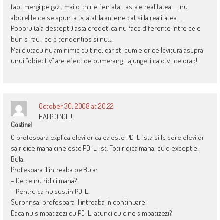
fapt mergi pe gaz , mai o chirie fentata….asta e realitatea …..nu
aburelile ce se spun la tv, atat la antene cat si la realitatea…..
Poporul(aia destepti) asta credeti ca nu face diferente intre ce e
bun si rau , ce e tendentios si nu….
Mai ciutacu nu am nimic cu tine, dar sti cum e orice lovitura asupra
unui “obiectiv” are efect de bumerang….ajungeti ca otv…ce draq!
October 30, 2008 at 20:22
HAI PD(N)L!!!
Costinel
O profesoara explica elevilor ca ea este PD-L-ista si le cere elevilor
sa ridice mana cine este PD-L-ist. Toti ridica mana, cu o exceptie:
Bula.
Profesoara il intreaba pe Bula:
– De ce nu ridici mana?
– Pentru ca nu sustin PD-L.
Surprinsa, profesoara il intreaba in continuare:
Daca nu simpatizezi cu PD-L, atunci cu cine simpatizezi?