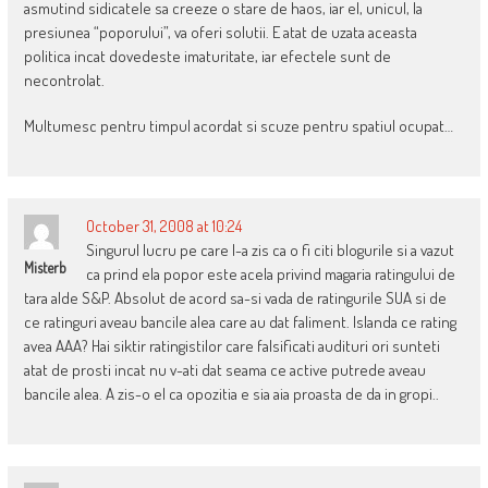
asmutind sidicatele sa creeze o stare de haos, iar el, unicul, la
presiunea “poporului”, va oferi solutii. E atat de uzata aceasta
politica incat dovedeste imaturitate, iar efectele sunt de
necontrolat.
Multumesc pentru timpul acordat si scuze pentru spatiul ocupat…
October 31, 2008 at 10:24
Singurul lucru pe care l-a zis ca o fi citi blogurile si a vazut
Misterb
ca prind ela popor este acela privind magaria ratingului de
tara alde S&P. Absolut de acord sa-si vada de ratingurile SUA si de
ce ratinguri aveau bancile alea care au dat faliment. Islanda ce rating
avea AAA? Hai siktir ratingistilor care falsificati audituri ori sunteti
atat de prosti incat nu v-ati dat seama ce active putrede aveau
bancile alea. A zis-o el ca opozitia e sia aia proasta de da in gropi..