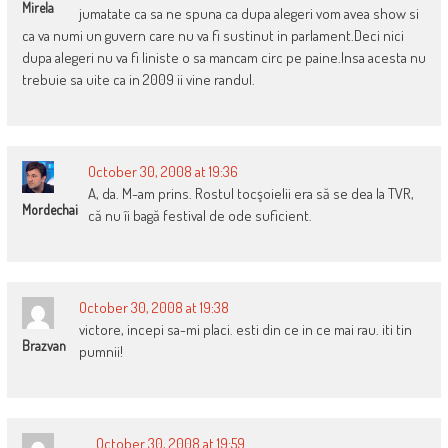
Mirela
jumatate ca sa ne spuna ca dupa alegeri vom avea show si
ca va numi un guvern care nu va fi sustinut in parlament.Deci nici
dupa alegeri nu va fi liniste o sa mancam circ pe paine.Insa acesta nu
trebuie sa uite ca in 2009 ii vine randul.
October 30, 2008 at 19:36
A, da. M-am prins. Rostul tocşoielii era să se dea la TVR,
Mordechai
că nu îi bagă festival de ode suficient.
October 30, 2008 at 19:38
victore, incepi sa-mi placi. esti din ce in ce mai rau. iti tin
Brazvan
pumnii!
October 30, 2008 at 19:59