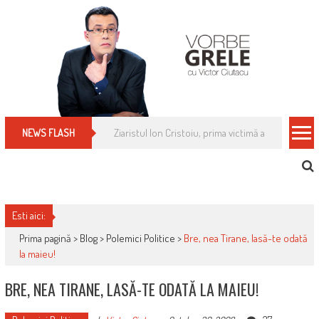
Skip
to
content
Cum îți schimbi, rapid, gratuit și eficient, furniz
NEWS FLASH
Esti aici:
Prima pagină >
Blog
>
Polemici Politice
>
Bre, nea Tirane, lasă-te odată
la maieu!
BRE, NEA TIRANE, LASĂ-TE ODATĂ LA MAIEU!