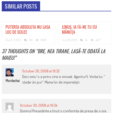
SIMILAR POSTS
PUTEREA ABSOLUTA NU LASA
LENUŞ, IA FĂ-NE TU CU
LOC DE SCUZE
MÂNUŢA
March 7, 2010
149
8058
July 18, 2008
34
4477
37 THOUGHTS ON “
BRE, NEA TIRANE, LASĂ-TE ODATĂ LA
MAIEU!
”
October 30, 2008 at 19:32
Deci omu’ s-a prins cine e vinovat. Agentur’li. Vorba lui: ”
Mordechai
stadar ăn pur”. Mama lor de imperialişti.
October 30, 2008 at 19:34
Domnul Presedinte a tinut o conferinta de presa de o ora