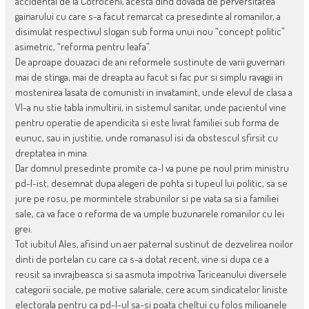
accidental de la Cotroceni, acesta dind dovada de perversitatea
gainarului cu care s-a facut remarcat ca presedinte al romanilor, a
disimulat respectivul slogan sub forma unui nou “concept politic”
asimetric, “reforma pentru leafa”.
De aproape douazaci de ani reformele sustinute de varii guvernari
mai de stinga, mai de dreapta au facut si fac pur si simplu ravagii in
mostenirea lasata de comunisti in invatamint, unde elevul de clasa a
VI-a nu stie tabla inmultirii, in sistemul sanitar, unde pacientul vine
pentru operatie de apendicita si este livrat familiei sub forma de
eunuc, sau in justitie, unde romanasul isi da obstescul sfirsit cu
dreptatea in mina.
Dar domnul presedinte promite ca-l va pune pe noul prim ministru
pd-l-ist, desemnat dupa alegeri de pohta si tupeul lui politic, sa se
jure pe rosu, pe mormintele strabunilor si pe viata sa si a familiei
sale, ca va face o reforma de va umple buzunarele romanilor cu lei
grei.
Tot iubitul Ales, afisind un aer paternal sustinut de dezvelirea noilor
dinti de portelan cu care ca s-a dotat recent, vine si dupa ce a
reusit sa invrajbeasca si sa asmuta impotriva Tariceanului diversele
categorii sociale, pe motive salariale, cere acum sindicatelor liniste
electorala pentru ca pd-l-ul sa-si poata cheltui cu folos milioanele