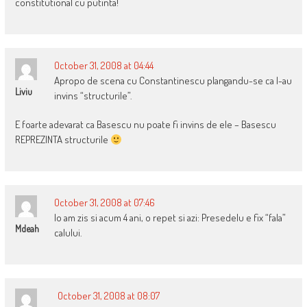
constitutional cu putinta!
October 31, 2008 at 04:44
Apropo de scena cu Constantinescu plangandu-se ca l-au
Liviu
invins “structurile”.
E foarte adevarat ca Basescu nu poate fi invins de ele – Basescu
REPREZINTA structurile
October 31, 2008 at 07:46
Io am zis si acum 4 ani, o repet si azi: Presedelu e fix “fala”
Mdeah
calului.
October 31, 2008 at 08:07