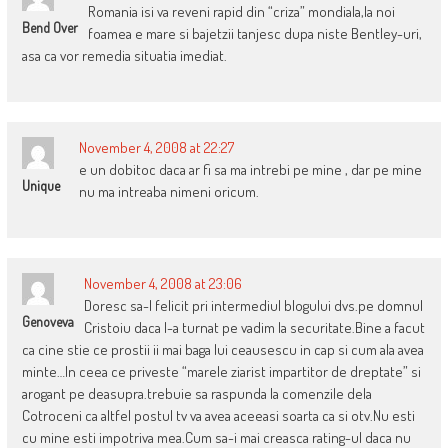
Romania isi va reveni rapid din “criza” mondiala,la noi
Bend Over
foamea e mare si bajetzii tanjesc dupa niste Bentley-uri,
asa ca vor remedia situatia imediat.
November 4, 2008 at 22:27
e un dobitoc daca ar fi sa ma intrebi pe mine , dar pe mine
Unique
nu ma intreaba nimeni oricum.
November 4, 2008 at 23:06
Doresc sa-l felicit pri intermediul blogului dvs.pe domnul
Genoveva
Cristoiu daca l-a turnat pe vadim la securitate.Bine a facut
ca cine stie ce prostii ii mai baga lui ceausescu in cap si cum ala avea
minte…In ceea ce priveste “marele ziarist impartitor de dreptate” si
arogant pe deasupra.trebuie sa raspunda la comenzile dela
Cotroceni ca altfel postul tv va avea aceeasi soarta ca si otv.Nu esti
cu mine esti impotriva mea.Cum sa-i mai creasca rating-ul daca nu