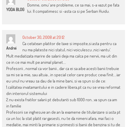
Domne, omu’ are probleme, ce sa mai, s-a vazut pe fata
YODA BLOG
lui. Il compatimesc si -asta ca si pe Serban Huidu.
October 30, 2008 at 20:12
Ca cetatean platitor de taxe si impozite,si asta pentru ca
Andrei
nu ma plateste nici statul, nici voiculescu ,nici vantu’.
Mult mediatizata marire de salarii deja ma calca pe nervii, ma uit din
ce in ce mai mult pe animal planet….
Profesorii , normal ca vor banii , dar ca ei sa aibe acesti banii trebuie
sa mi se ia mie, sau altuia , in special celor care produc ceva finit….iar
eu unul nu vreau sa dau de la mine bani, si va spun si de ce:
1.calitatea invatamantului e in cadere libera,pt ca nu se vrea reformat
din interiorul sistemului
2.nu exista fratilor salarii pt debutanti sub 1000 ron…va spun ca am
in familie
Profesorii se inghesuie an de an la examene de titularizare si asta pt
ca un loc la stat platit rar gasesti, nu te da nimeni afara, mai faci o
mediatie, mai minti la primarie si primesti si banii de benzina si tu de