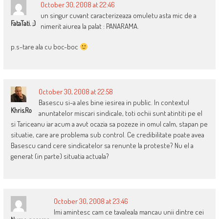
October 30, 2008 at 22:46
un singur cuvant caracterizeaza omuletu asta mic de a
FataTati. ;)
nimerit aiurea la palat : PANARAMA.
p.s-tare ala cu boc-boc
October 30, 2008 at 22:58
Basescu si-a ales bine iesirea in public. In contextul
Khris.ro
anuntatelor miscari sindicale, toti ochii sunt atintiti pe el
si Tariceanu iar acum a avut ocazia sa pozeze in omul calm, stapan pe
situatie, care are problema sub control. Ce credibilitate poate avea
Basescu cand cere sindicatelor sa renunte la proteste? Nu el a
generat (in parte) situatia actuala?
October 30, 2008 at 23:46
Imi amintesc cam ce tavaleala mancau unii dintre cei