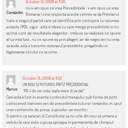
October 31, 2008 at 11:05
nu v-am spus ce vrea Presedintele , v-am spus ce vrea
Constantin
Romania ! cine respecta aceste cerinte va da Premierul
!care e singurul partid care se identifica prin contopire cu viziunea
aceasta ?PDL ,sigur . asta e ideea cu care merge presedintele si nu
va tine cont de rezultatele alegerilor , trebuie sa realizeze ce spune
el ca vrea tara , nu ce spune ea prin alegeri ,iar de negocieri nu vrea
sa auda .asta a transmis vizionarul presedinte ,pregatindu-si
legitimarea circului ce va urma .
October 31, 2008 at 11:22
UN NOU SI PUTUROS PIRTZ PREZIDENTIAL
Marcus
“PD-l de vei vota, leafa mare iti va da!”
Cam asta a fost in esenta continutul mesajului sub forma de pirtz
cotrocenist transmis ieri de presedintele tuturor romanilor, in carul
unei conferinte de presa, supusilor sai mioritici.
Si pentru ca saracan di Constitutie sa nu urle din nou ca urmare a
violului la care este supusa aproape in permanenta de chiriasul