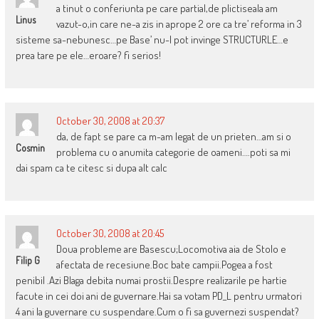
a tinut o conferiunta pe care partial,de plictiseala am
Linus
vazut-o,in care ne-a zis in aprope 2 ore ca tre’ reforma in 3
sisteme sa-nebunesc…pe Base’ nu-l pot invinge STRUCTURLE…e
prea tare pe ele…eroare? fi serios!
October 30, 2008 at 20:37
da, de fapt se pare ca m-am legat de un prieten…am si o
Cosmin
problema cu o anumita categorie de oameni….poti sa mi
dai spam ca te citesc si dupa alt calc
October 30, 2008 at 20:45
Doua probleme are Basescu;Locomotiva aia de Stolo e
Filip G
afectata de recesiune.Boc bate campii.Pogea a fost
penibil .Azi Blaga debita numai prostii.Despre realizarile pe hartie
facute in cei doi ani de guvernare.Hai sa votam PD_L pentru urmatori
4 ani la guvernare cu suspendare.Cum o fi sa guvernezi suspendat?