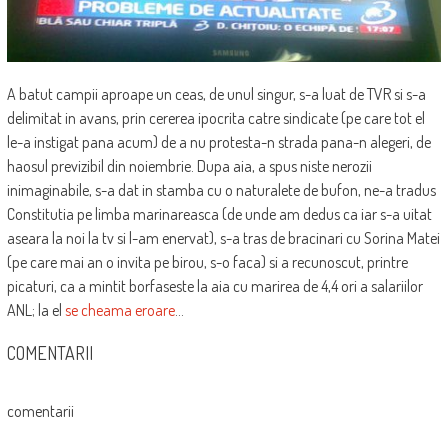
A batut campii aproape un ceas, de unul singur, s-a luat de TVR si s-a
delimitat in avans, prin cererea ipocrita catre sindicate (pe care tot el
le-a instigat pana acum) de a nu protesta-n strada pana-n alegeri, de
haosul previzibil din noiembrie. Dupa aia, a spus niste nerozii
inimaginabile, s-a dat in stamba cu o naturalete de bufon, ne-a tradus
Constitutia pe limba marinareasca (de unde am dedus ca iar s-a uitat
aseara la noi la tv si l-am enervat), s-a tras de bracinari cu Sorina Matei
(pe care mai an o invita pe birou, s-o faca) si a recunoscut, printre
picaturi, ca a mintit borfaseste la aia cu marirea de 4,4 ori a salariilor
ANL; la el
se cheama eroare
…
COMENTARII
comentarii