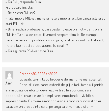
– Cu PNL, raspunde Bula.
Profesoara insista:
– De ce esti PNL-ist?
– Tatal meu e PNL-ist, mama si fratele meu la fel… Din cauza asta si eu
sunt PNL-ist.
– Bine, replica profesoara, dar acesta nu este un motiv pentru a fi
PNL-ist. Tu nu ai de ce sa-ti urmezi neaparat familia. De exemplu,
daca maica-ta ar fi postituata si drogata, tatal tau alcoolic si traficant,
fratele tau hot si corupt, atunci, tu ce ai fi?
– Cu siguranta PD-L-ist, zice Bula.
October 30, 2008 at 20:23
Ei, lasati, ca-n jiltz cu broderie de argint n-a mai cuvantat!
Alien
Orice-ati zice, parea ostenit de grijile tarii, tampla-i geniala
era nadusita de efortul de-a rezolva trebile economice ale
poporului si chiar ale ue, iar implicarea emotionala – vizibila si
impresionanta! Eu m-am simtit coplesit si adanc recunoscator; ei
da, avem un presedinte care, pe langa ca e marinar, e si prim