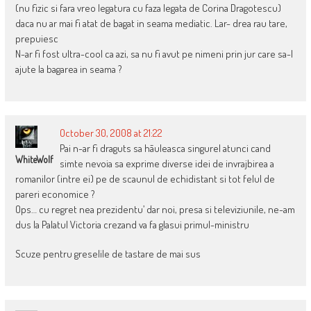
(nu fizic si fara vreo legatura cu faza legata de Corina Dragotescu)
daca nu ar mai fi atat de bagat in seama mediatic. Lar- drea rau tare,
prepuiesc
N-ar fi fost ultra-cool ca azi, sa nu fi avut pe nimeni prin jur care sa-l
ajute la bagarea in seama ?
October 30, 2008 at 21:22
Pai n-ar fi draguts sa hãuleasca singurel atunci cand
WhiteWolf
simte nevoia sa exprime diverse idei de invrajbirea a
romanilor (intre ei) pe de scaunul de echidistant si tot felul de
pareri economice ?
Ops… cu regret nea prezidentu’ dar noi, presa si televiziunile, ne-am
dus la Palatul Victoria crezand va fa glasui primul-ministru
Scuze pentru greselile de tastare de mai sus