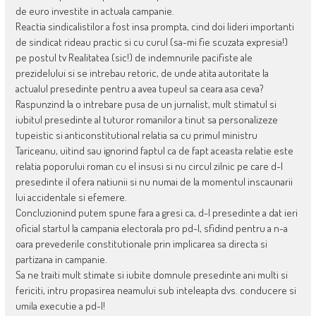
de euro investite in actuala campanie.
Reactia sindicalistilor a fost insa prompta, cind doi lideri importanti
de sindicat rideau practic si cu curul (sa-mi fie scuzata expresia!)
pe postul tv Realitatea (sic!) de indemnurile pacifiste ale
prezidelului si se intrebau retoric, de unde atita autoritate la
actualul presedinte pentru a avea tupeul sa ceara asa ceva?
Raspunzind la o intrebare pusa de un jurnalist, mult stimatul si
iubitul presedinte al tuturor romanilor a tinut sa personalizeze
tupeistic si anticonstitutional relatia sa cu primul ministru
Tariceanu, uitind sau ignorind faptul ca de fapt aceasta relatie este
relatia poporului roman cu el insusi si nu circul zilnic pe care d-l
presedinte il ofera natiunii si nu numai de la momentul inscaunarii
lui accidentale si efemere.
Concluzionind putem spune fara a gresi ca, d-l presedinte a dat ieri
oficial startul la campania electorala pro pd-l, sfidind pentru a n-a
oara prevederile constitutionale prin implicarea sa directa si
partizana in campanie.
Sa ne traiti mult stimate si iubite domnule presedinte ani multi si
fericiti, intru propasirea neamului sub inteleapta dvs. conducere si
umila executie a pd-l!