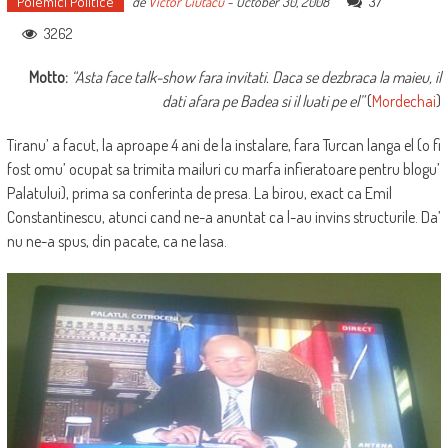
Polemici Politice
37
de
Victor Ciutacu
-
October 30, 2008
3262
Motto:
“Asta face talk-show fara invitati. Daca se dezbraca la maieu, il
dati afara pe Badea si il luati pe el”
(
Mordechai
)
Tiranu’ a facut, la aproape 4 ani de la instalare, fara Turcan langa el (o fi
fost omu’ ocupat sa trimita mailuri cu marfa infieratoare pentru blogu’
Palatului), prima sa conferinta de presa. La birou, exact ca Emil
Constantinescu, atunci cand ne-a anuntat ca l-au invins structurile. Da’
nu ne-a spus, din pacate, ca ne lasa.