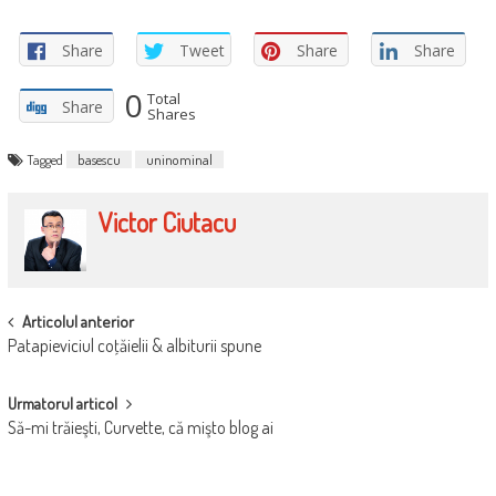
Share
Tweet
Share
Share
0
Total
Share
Shares
Tagged
basescu
uninominal
Victor Ciutacu
POST
Articolul anterior
Patapieviciul coţăielii & albiturii spune
NAVIGATION
Urmatorul articol
Să-mi trăieşti, Curvette, că mişto blog ai