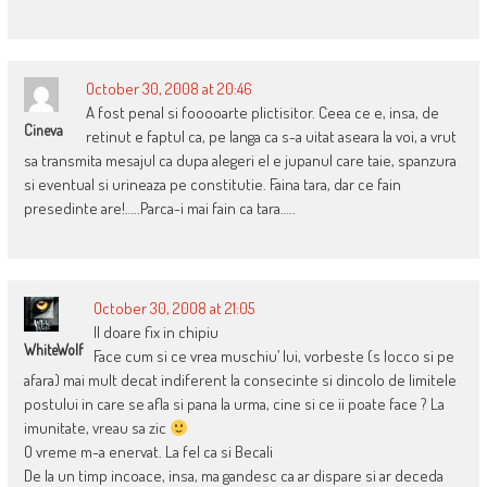
October 30, 2008 at 20:46
A fost penal si fooooarte plictisitor. Ceea ce e, insa, de
Cineva
retinut e faptul ca, pe langa ca s-a uitat aseara la voi, a vrut
sa transmita mesajul ca dupa alegeri el e jupanul care taie, spanzura
si eventual si urineaza pe constitutie. Faina tara, dar ce fain
presedinte are!…..Parca-i mai fain ca tara…..
October 30, 2008 at 21:05
Il doare fix in chipiu
WhiteWolf
Face cum si ce vrea muschiu’ lui, vorbeste (s locco si pe
afara) mai mult decat indiferent la consecinte si dincolo de limitele
postului in care se afla si pana la urma, cine si ce ii poate face ? La
imunitate, vreau sa zic
O vreme m-a enervat. La fel ca si Becali
De la un timp incoace, insa, ma gandesc ca ar dispare si ar deceda