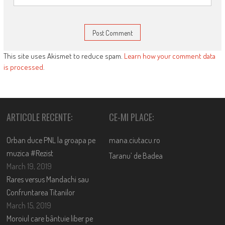
This site uses Akismet to reduce spam.
Learn how your comment data
is processed
.
ARTICOLE RECENTE:
CE-MI PLACE:
Orban duce PNL la groapa pe
mana.ciutacu.ro
muzica #Rezist
Taranu’ de Badea
March 19, 2019
Rares versus Mandachi sau
Confruntarea Titanilor
March 15, 2019
Moroiul care bântuie liber pe