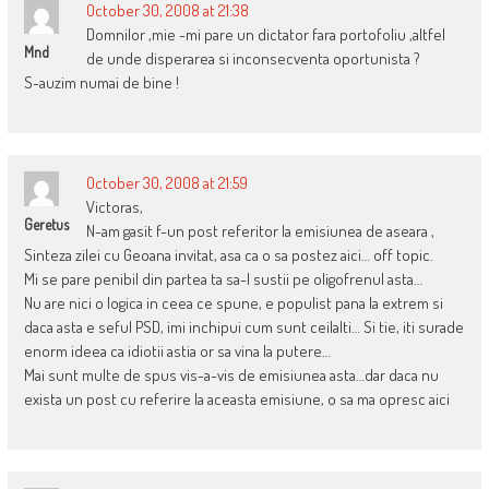
October 30, 2008 at 21:38
Domnilor ,mie -mi pare un dictator fara portofoliu ,altfel
Mnd
de unde disperarea si inconsecventa oportunista ?
S-auzim numai de bine !
October 30, 2008 at 21:59
Victoras,
Geretus
N-am gasit f-un post referitor la emisiunea de aseara ,
Sinteza zilei cu Geoana invitat, asa ca o sa postez aici… off topic.
Mi se pare penibil din partea ta sa-l sustii pe oligofrenul asta…
Nu are nici o logica in ceea ce spune, e populist pana la extrem si
daca asta e seful PSD, imi inchipui cum sunt ceilalti… Si tie, iti surade
enorm ideea ca idiotii astia or sa vina la putere…
Mai sunt multe de spus vis-a-vis de emisiunea asta…dar daca nu
exista un post cu referire la aceasta emisiune, o sa ma opresc aici