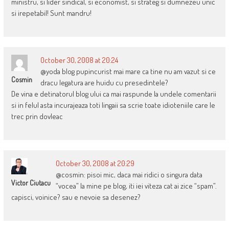
ministru, si lider sindical, si economist, si strateg si dumnezeu unic
si irepetabil! Sunt mandru!
October 30, 2008 at 20:24
@yoda blog pupincurist mai mare ca tine nu am vazut si ce
Cosmin
dracu legatura are huidu cu presedintele?
De vina e detinatorul blog ului ca mai raspunde la undele comentarii
si in felul asta incurajeaza toti lingaii sa scrie toate idioteniile care le
trec prin dovleac
October 30, 2008 at 20:29
@cosmin: pisoi mic, daca mai ridici o singura data
Victor Ciutacu
“vocea” la mine pe blog, iti iei viteza cat ai zice “spam”.
capisci, voinice? sau e nevoie sa desenez?