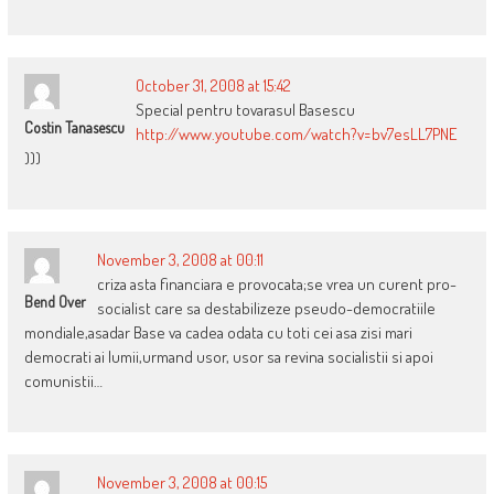
October 31, 2008 at 15:42
Special pentru tovarasul Basescu
Costin Tanasescu
http://www.youtube.com/watch?v=bv7esLL7PNE
)))
November 3, 2008 at 00:11
criza asta financiara e provocata;se vrea un curent pro-
Bend Over
socialist care sa destabilizeze pseudo-democratiile
mondiale,asadar Base va cadea odata cu toti cei asa zisi mari
democrati ai lumii,urmand usor, usor sa revina socialistii si apoi
comunistii…
November 3, 2008 at 00:15