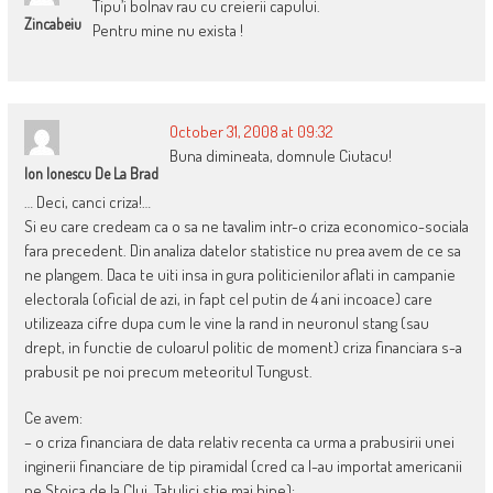
Tipu’i bolnav rau cu creierii capului.
Zincabeiu
Pentru mine nu exista !
October 31, 2008 at 09:32
Buna dimineata, domnule Ciutacu!
Ion Ionescu De La Brad
… Deci, canci criza!…
Si eu care credeam ca o sa ne tavalim intr-o criza economico-sociala
fara precedent. Din analiza datelor statistice nu prea avem de ce sa
ne plangem. Daca te uiti insa in gura politicienilor aflati in campanie
electorala (oficial de azi, in fapt cel putin de 4 ani incoace) care
utilizeaza cifre dupa cum le vine la rand in neuronul stang (sau
drept, in functie de culoarul politic de moment) criza financiara s-a
prabusit pe noi precum meteoritul Tungust.
Ce avem:
– o criza financiara de data relativ recenta ca urma a prabusirii unei
inginerii financiare de tip piramidal (cred ca l-au importat americanii
pe Stoica de la Cluj, Tatulici stie mai bine);