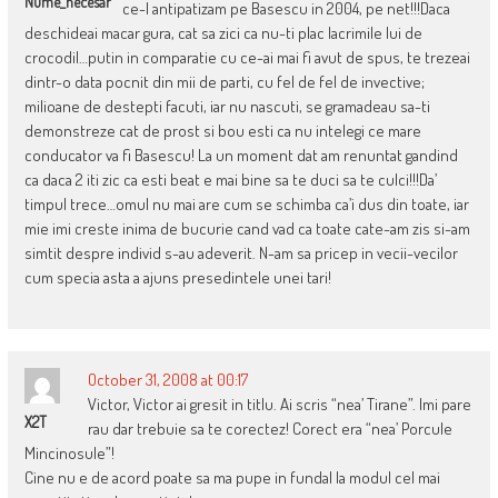
Nume_necesar
ce-l antipatizam pe Basescu in 2004, pe net!!!Daca
deschideai macar gura, cat sa zici ca nu-ti plac lacrimile lui de
crocodil…putin in comparatie cu ce-ai mai fi avut de spus, te trezeai
dintr-o data pocnit din mii de parti, cu fel de fel de invective;
milioane de destepti facuti, iar nu nascuti, se gramadeau sa-ti
demonstreze cat de prost si bou esti ca nu intelegi ce mare
conducator va fi Basescu! La un moment dat am renuntat gandind
ca daca 2 iti zic ca esti beat e mai bine sa te duci sa te culci!!!Da’
timpul trece…omul nu mai are cum se schimba ca’i dus din toate, iar
mie imi creste inima de bucurie cand vad ca toate cate-am zis si-am
simtit despre individ s-au adeverit. N-am sa pricep in vecii-vecilor
cum specia asta a ajuns presedintele unei tari!
October 31, 2008 at 00:17
Victor, Victor ai gresit in titlu. Ai scris “nea’ Tirane”. Imi pare
X2T
rau dar trebuie sa te corectez! Corect era “nea’ Porcule
Mincinosule”!
Cine nu e de acord poate sa ma pupe in fundal la modul cel mai