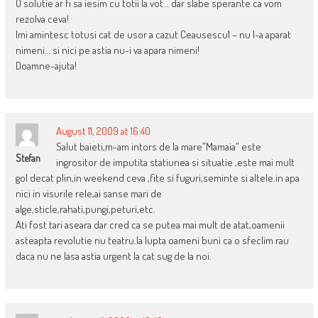
O solutie ar fi sa iesim cu totii la vot… dar slabe sperante ca vom
rezolva ceva!
Imi amintesc totusi cat de usor a cazut Ceausescu1 – nu l-a aparat
nimeni… si nici pe astia nu-i va apara nimeni!
Doamne-ajuta!
August 11, 2009 at 16:40
Salut baieti,m-am intors de la mare”Mamaia” este
Stefan
ingrositor de imputita statiunea si situatie ,este mai mult
gol decat plin,in weekend ceva ,fite si fuguri,seminte si altele.in apa
nici in visurile rele,ai sanse mari de
alge,sticle,rahati,pungi,peturi,etc.
Ati fost tari aseara dar cred ca se putea mai mult de atat,oamenii
asteapta revolutie nu teatru.la lupta oameni buni ca o sfeclim rau
daca nu ne lasa astia urgent la cat sug de la noi.