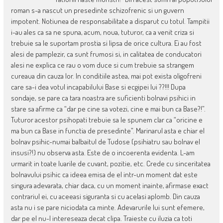
roman s-a nascut un presedinte schizofrenic si un guvern
impotent. Notiunea de responsabilitate a disparut cu totul. Tampitii
i-au ales ca sa ne spuna, acum, noua, tuturor, ca a venit criza si
trebuie sa le suportam prostia si lipsa de orice cultura. Ei au fost
alesi de pamplezir, ca sunt frumosi si, in calitatea de conducatori
alesi ne explica ce rau o vom duce si cum trebuie sa strangem
cureaua din cauza lor. In conditiile astea, mai pot exista oligofreni
care sa-i dea votul incapabilului Base si ecgipei lui ??!!! Dupa
sondaje, se pare ca tara noastra are suficienti bolnavi psihici in
stare sa afirme ca “dar pe cine sa votezi, cine e mai bun ca Base?!”.
Tuturor acestor psihopati trebuie sa le spunem clar ca “oricine e
ma bun ca Base in functia de presedinte”. Marinarul asta e chiar el
bolnav psihic-numai balbaitul de Tudose (psihiatru sau bolnav el
insusi?!) nu observa asta. Este de o incoerenta evidenta. L-am
urmarit in toate luarile de cuvant, pozitie, etc. Crede cu sinceritatea
bolnavului psihic ca ideea emisa de el intr-un moment dat este
singura adevarata, chiar daca, cu un moment inainte, afirmase exact
contrariul ei, cu aceeasi siguranta si cu acelasi aplomb. Din cauza
asta nu i se pare niciodata ca minte. Adevarurile lui sunt efemere,
dar pe el nu-l intereseaza decat clipa. Traieste cu iluzia ca toti