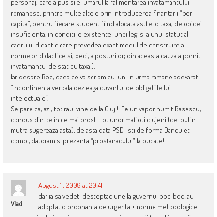
personaj, care a pus si el umarul la falimentarea invatamantului
romanesc, printre multe altele prin introducerea finantarii “per
capita”, pentru fiecare student fiind alocata astfel o taxa, de obicei
insuficienta, in conditiile existentei unei legi si a unui statut al
cadrului didactic care prevedea exact modul de construire a
normelor didactice si, deci, a posturilor; din aceasta cauza a pornit
invatamantul de stat cu taxa!).
Iar despre Boc, ceea ce va scriam cu luni in urma ramane adevarat:
“Incontinenta verbala dezleaga cuvantul de obligatiile lui
intelectuale”.
Se pare ca, azi, tot raul vine de la Cluj!!! Pe un vapor numit Basescu,
condus din ce in ce mai prost. Tot unor mafioti clujeni (cel putin
mutra sugereaza asta), de asta data PSD-isti de forma Dancu et
comp., datoram si prezenta “prostanacului” la bucate!
August 11, 2009 at 20:41
dar ia sa vedeti desteptaciune la guvernul boc-boc: au
Vlad
adoptat o ordonanta de urgenta + norme metodologice