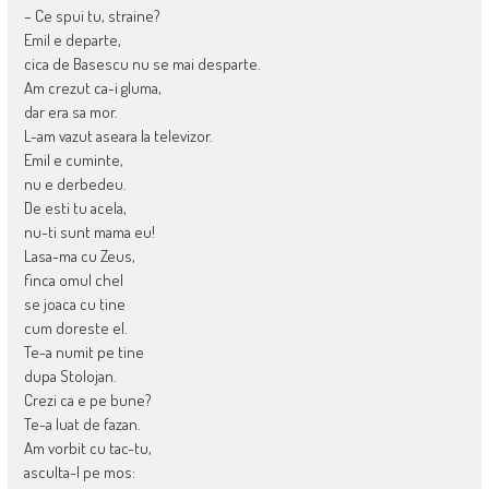
– Ce spui tu, straine?
Emil e departe,
cica de Basescu nu se mai desparte.
Am crezut ca-i gluma,
dar era sa mor.
L-am vazut aseara la televizor.
Emil e cuminte,
nu e derbedeu.
De esti tu acela,
nu-ti sunt mama eu!
Lasa-ma cu Zeus,
finca omul chel
se joaca cu tine
cum do­reste el.
Te-a numit pe tine
dupa Stolojan.
Crezi ca e pe bune?
Te-a luat de fazan.
Am vorbit cu tac-tu,
asculta-l pe mos: