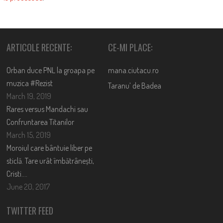
ARTICOLE RECENTE:
CE-MI PLACE:
Orban duce PNL la groapa pe
mana.ciutacu.ro
muzica #Rezist
Taranu’ de Badea
March 19, 2019
Rares versus Mandachi sau
Confruntarea Titanilor
March 15, 2019
Moroiul care bântuie liber pe
sticlă. Tare urât îmbătrânești,
Cristi….
June 20, 2017
TWITTER FEED