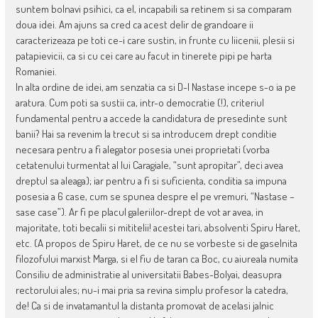
suntem bolnavi psihici, ca el, incapabili sa retinem si sa comparam
doua idei. Am ajuns sa cred ca acest delir de grandoare ii
caracterizeaza pe toti ce-i care sustin, in frunte cu liicenii, plesii si
patapievicii, ca si cu cei care au facut in tinerete pipi pe harta
Romaniei.
In alta ordine de idei, am senzatia ca si D-l Nastase incepe s-o ia pe
aratura. Cum poti sa sustii ca, intr-o democratie (!), criteriul
fundamental pentru a accede la candidatura de presedinte sunt
banii? Hai sa revenim la trecut si sa introducem drept conditie
necesara pentru a fi alegator posesia unei proprietati (vorba
cetatenului turmentat al lui Caragiale, “sunt apropitar”, deci avea
dreptul sa aleaga); iar pentru a fi si suficienta, conditia sa impuna
posesia a 6 case, cum se spunea despre el pe vremuri, “Nastase –
sase case”). Ar fi pe placul galeriilor-drept de vot ar avea, in
majoritate, toti becalii si mititelii! acestei tari, absolventi Spiru Haret,
etc. (A propos de Spiru Haret, de ce nu se vorbeste si de gaselnita
filozofului marxist Marga, si el fiu de taran ca Boc, cu aiureala numita
Consiliu de administratie al universitatii Babes-Bolyai, deasupra
rectorului ales; nu-i mai pria sa revina simplu profesor la catedra,
de! Ca si de invatamantul la distanta promovat de acelasi jalnic