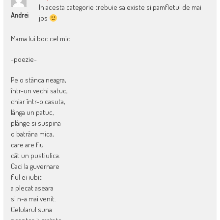
In acesta categorie trebuie sa existe si pamfletul de mai
Andrei
jos
Mama lui boc cel mic
-poezie-
Pe o stânca neagra,
într-un vechi satuc,
chiar într-o casuta,
lânga un patuc,
plânge si suspina
o batrâna mica,
care are fiu
cât un pustiulica.
Caci la guvernare
fiul ei iubit
a plecat aseara
si n-a mai venit.
Celularul suna