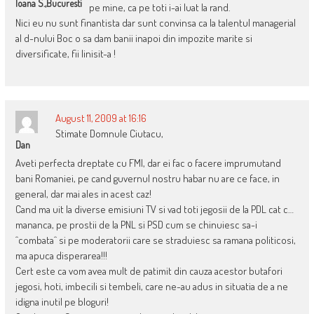
Ioana S.,Bucuresti
pe mine, ca pe toti i-ai luat la rand.
Nici eu nu sunt finantista dar sunt convinsa ca la talentul managerial
al d-nului Boc o sa dam banii inapoi din impozite marite si
diversificate, fii linisit-a !
August 11, 2009 at 16:16
Stimate Domnule Ciutacu,
Dan
Aveti perfecta dreptate cu FMI, dar ei fac o facere imprumutand
bani Romaniei, pe cand guvernul nostru habar nu are ce face, in
general, dar mai ales in acest caz!
Cand ma uit la diverse emisiuni TV si vad toti jegosii de la PDL cat c…
mananca, pe prostii de la PNL si PSD cum se chinuiesc sa-i
^combata^ si pe moderatorii care se straduiesc sa ramana politicosi,
ma apuca disperarea!!!
Cert este ca vom avea mult de patimit din cauza acestor butafori
jegosi, hoti, imbecili si tembeli, care ne-au adus in situatia de a ne
idigna inutil pe bloguri!