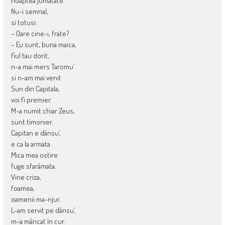
noaptea jumatate.
Nu-i semnal,
si totusi:
– Oare cine-i, frate?
– Eu sunt, buna maica,
fiul tau dorit,
n-a mai mers Taromu’
si n-am mai venit
Sun din Capitala,
voi fi premier.
M-a numit chiar Zeus,
sunt timonier.
Capi­tan e dânsu’,
e ca la armata.
Mica mea ostire
fuge sfarâma­ta.
Vine criza,
foamea,
oamenii ma-njur.
L-am servit pe dânsu’,
m-a mâncat în cur.