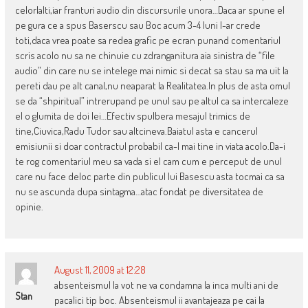
celorlalti,iar franturi audio din discursurile unora…Daca ar spune el
pe gura ce a spus Baserscu sau Boc acum 3-4 luni l-ar crede
toti,daca vrea poate sa redea grafic pe ecran punand comentariul
scris acolo nu sa ne chinuie cu zdranganitura aia sinistra de “file
audio” din care nu se intelege mai nimic si decat sa stau sa ma uit la
pereti dau pe alt canal,nu neaparat la Realitatea.In plus de asta omul
se da “shpiritual” intrerupand pe unul sau pe altul ca sa intercaleze
el o glumita de doi lei…Efectiv spulbera mesajul trimics de
tine,Ciuvica,Radu Tudor sau altcineva.Baiatul asta e cancerul
emisiunii si doar contractul probabil ca-l mai tine in viata acolo.Da-i
te rog comentariul meu sa vada si el cam cum e perceput de unul
care nu face deloc parte din publicul lui Basescu asta tocmai ca sa
nu se ascunda dupa sintagma…atac fondat pe diversitatea de
opinie.
August 11, 2009 at 12:28
absenteismul la vot ne va condamna la inca multi ani de
Stan
pacalici tip boc. Absenteismul ii avantajeaza pe cai la