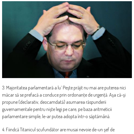
3. Majoritatea parlamentară a lu’ Peşte prăjit nu mai are puterea nici
măcar să se prefacă a conduce prin ordonanţe de urgenţă. Aşa că-şi
propune (declarativ, deocamdată) asumarea răspunderii
guvernamentale pentru nişte legi pe care, pe baza aritmeticii
parlamentare simple, le-ar putea adopta într-o săptămână.
4. Fiindcă Titanicul scufundător are musai nevoie de-un şef de