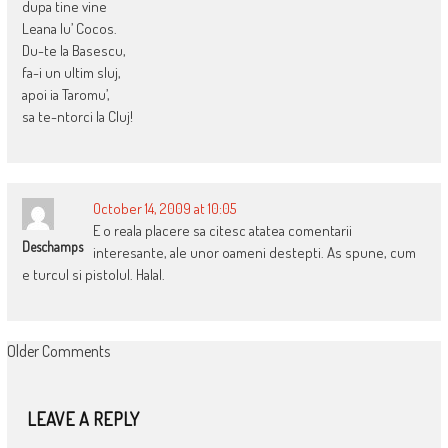
dupa tine vine
Leana lu’ Cocos.
Du-te la Ba­sescu,
fa-i un ultim sluj,
apoi ia Taromu’,
sa te-ntorci la Cluj!
October 14, 2009 at 10:05
E o reala placere sa citesc atatea comentarii
Deschamps
interesante, ale unor oameni destepti. As spune, cum
e turcul si pistolul. Halal.
COMMENT
Older Comments
NAVIGATION
LEAVE A REPLY