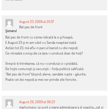
August 23, 2009 at 20:57
Bat pas de front
Şomerul
Bat pas de front cu cizma ridicată la o şchioapă,
E August 23 şi m-am iubit cu Sanda noaptea toată.
Astăzi tot 23, mă aflu-n parcul Ioanid cu doi nepoţi
Ce-ntreabă curioşi:de ce ţara-i condusă doar de hoţi?
Greşiră-ţi întrebarea, că nu-i condusă ci-i prădată,
De foştii comunişti şi securişti – forţa politică calificată.
“Bat pas de front”târşind, alene, sandale rupte – găurite;
Poate cei doi nepoţi ai mei vor prinde zile fericite…
August 26, 2009 at 06:23
marturisesc ca sunt o mare admiratoare a d-voastra,,,cat si