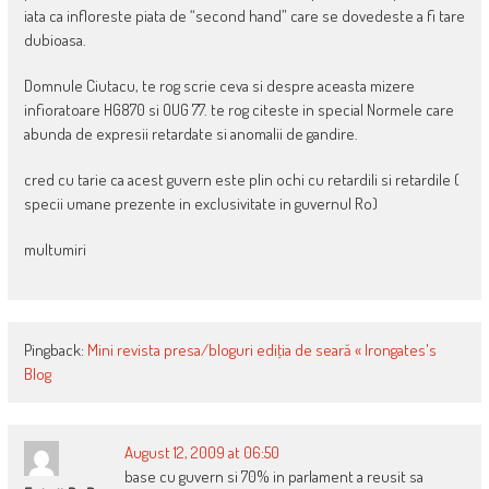
iata ca infloreste piata de “second hand” care se dovedeste a fi tare
dubioasa.
Domnule Ciutacu, te rog scrie ceva si despre aceasta mizere
infioratoare HG870 si OUG 77. te rog citeste in special Normele care
abunda de expresii retardate si anomalii de gandire.
cred cu tarie ca acest guvern este plin ochi cu retardili si retardile (
specii umane prezente in exclusivitate in guvernul Ro)
multumiri
Pingback:
Mini revista presa/bloguri ediţia de seară « Irongates's
Blog
August 12, 2009 at 06:50
base cu guvern si 70% in parlament a reusit sa