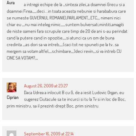
Aura
a intregii echipe de la ,,sinteza zilei,,a doamnei Grecu si a
doamnei Firea,,,,,deci….in toata aceasta nebunie si harababura care
se numeste GUVERNUL ROMANIEI,PARLAMENT,,,ETC,,, nimeni nici
chiar eu ,,,nu mai inteleg nimic,,,,,suntem bulversati,mintiti,amagiti
de niste oameni fara scrupule care timp de 20 de ani s-au perindat
cand la putere cand in opozitie,,,,si atunci ca un om de buna
credinta ,,,as dori sa va intreb,,,,(caci tot ne spuneti pe la tv…sa
mergem sa votam altfel,,,,schimbare,,,)deci revin,,,si va intreb CU
CINE SA VOTAM?,,,
August 26, 2009 at 23:27
Daca Udrea a inlocuit B cu G, de a iesit Ludovic Organ, eu
Ciprian
sugerez Ciutacule sa te incurci si tu la Tv si in loc de Boc,
prim ministru, sa il prezinti drept Boc, prim sinistru.
September 16, 2009 at 22:14