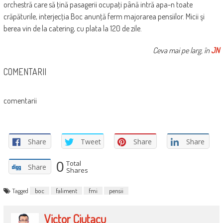
orchestră care să ţină pasagerii ocupaţi până intră apa-n toate
crăpăturile, interjecţia Boc anunţă ferm majorarea pensiilor. Micii şi
berea vin de la catering, cu plata la 120 de zile.
Ceva mai pe larg, în
JN
COMENTARII
comentarii
Share
Tweet
Share
Share
0
Total
Share
Shares
Tagged
boc
faliment
fmi
pensii
Victor Ciutacu