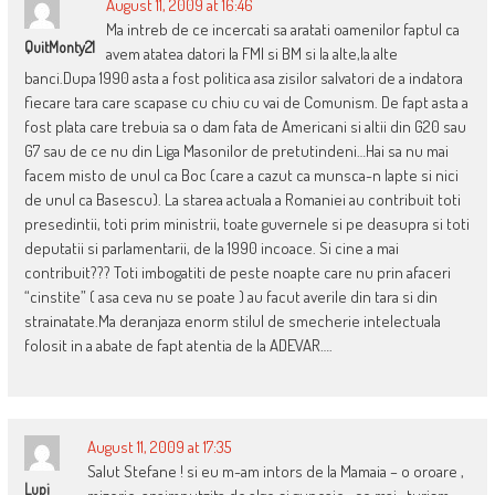
August 11, 2009 at 16:46
Ma intreb de ce incercati sa aratati oamenilor faptul ca
QuitMonty21
avem atatea datori la FMI si BM si la alte,la alte
banci.Dupa 1990 asta a fost politica asa zisilor salvatori de a indatora
fiecare tara care scapase cu chiu cu vai de Comunism. De fapt asta a
fost plata care trebuia sa o dam fata de Americani si altii din G20 sau
G7 sau de ce nu din Liga Masonilor de pretutindeni…Hai sa nu mai
facem misto de unul ca Boc (care a cazut ca munsca-n lapte si nici
de unul ca Basescu). La starea actuala a Romaniei au contribuit toti
presedintii, toti prim ministrii, toate guvernele si pe deasupra si toti
deputatii si parlamentarii, de la 1990 incoace. Si cine a mai
contribuit??? Toti imbogatiti de peste noapte care nu prin afaceri
“cinstite” ( asa ceva nu se poate ) au facut averile din tara si din
strainatate.Ma deranjaza enorm stilul de smecherie intelectuala
folosit in a abate de fapt atentia de la ADEVAR….
August 11, 2009 at 17:35
Salut Stefane ! si eu m-am intors de la Mamaia – o oroare ,
Lupi