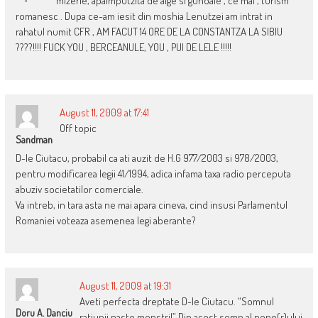
mizerie, apaimputzita de alge si gunoaie , ce mai , turism
romanesc . Dupa ce-am iesit din moshia Lenutzei am intrat in
rahatul numit CFR , AM FACUT 14 ORE DE LA CONSTANTZA LA SIBIU
????!!!! FUCK YOU , BERCEANULE, YOU , PUI DE LELE !!!!!
August 11, 2009 at 17:41
Off topic
Sandman
D-le Ciutacu, probabil ca ati auzit de H.G 977/2003 si 978/2003,
pentru modificarea legii 41/1994, adica infama taxa radio perceputa
abuziv societatilor comerciale.
Va intreb, in tara asta ne mai apara cineva, cind insusi Parlamentul
Romaniei voteaza asemenea legi aberante?
August 11, 2009 at 19:31
Aveti perfecta dreptate D-le Ciutacu. “Somnul
Doru A. Danciu
ratiunii naste monstri!” Din acest somn al popo(r)ului