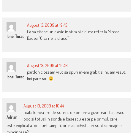
August 13, 2009 at 19:45
Ca sa citesc un clasic in viata si aici ma refer la Mircea
Ionel Torac
Badea “O sa ne ia dracu`”
August 13, 2009 at 19:46
pardon citez am vrut sa spun m-am grabit si nu am vazut.
Ionel Torac
Imi pare rau
August 19, 2009 at 16:44
toata lumea are de suferit de pe urma guvernarii basescu-
Adrian
boc si totusi in sondaje basescu este pe primul. care
este explicatia. ori sunt tampiti, ori masochisti, ori sunt sondajele
mincinoase?