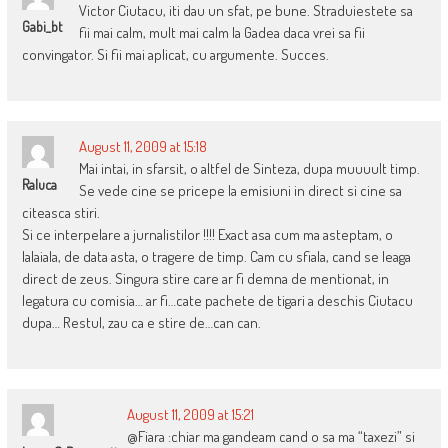
Victor Ciutacu, iti dau un sfat, pe bune. Straduiestete sa
Gabi_bt
fii mai calm, mult mai calm la Gadea daca vrei sa fii
convingator. Si fii mai aplicat, cu argumente. Succes.
August 11, 2009 at 15:18
Mai intai, in sfarsit, o altfel de Sinteza, dupa muuuult timp.
Raluca
Se vede cine se pricepe la emisiuni in direct si cine sa
citeasca stiri.
Si ce interpelare a jurnalistilor !!!! Exact asa cum ma asteptam, o
lalaiala, de data asta, o tragere de timp. Cam cu sfiala, cand se leaga
direct de zeus. Singura stire care ar fi demna de mentionat, in
legatura cu comisia… ar fi…cate pachete de tigari a deschis Ciutacu
dupa… Restul, zau ca e stire de…can can.
August 11, 2009 at 15:21
@Fiara :chiar ma gandeam cand o sa ma “taxezi” si