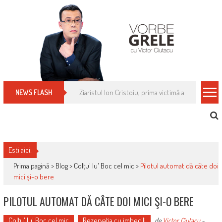
Skip
to
content
Cum îți schimbi, rapid, gratuit și eficient, furniz
NEWS FLASH
Esti aici:
Prima pagină >
Blog
>
Colţu' lu' Boc cel mic
>
Pilotul automat dă câte doi
mici şi-o bere
PILOTUL AUTOMAT DĂ CÂTE DOI MICI ŞI-O BERE
Colţu' lu' Boc cel mic
Rezervaţia cu imbecili
de
Victor Ciutacu
-