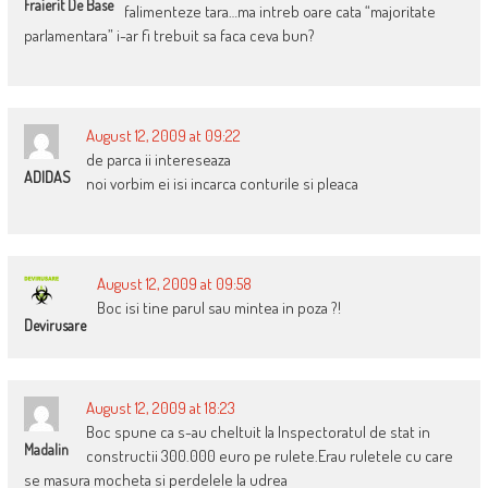
Fraierit De Base
falimenteze tara…ma intreb oare cata “majoritate
parlamentara” i-ar fi trebuit sa faca ceva bun?
August 12, 2009 at 09:22
de parca ii intereseaza
ADIDAS
noi vorbim ei isi incarca conturile si pleaca
August 12, 2009 at 09:58
Boc isi tine parul sau mintea in poza ?!
Devirusare
August 12, 2009 at 18:23
Boc spune ca s-au cheltuit la Inspectoratul de stat in
Madalin
constructii 300.000 euro pe rulete.Erau ruletele cu care
se masura mocheta si perdelele la udrea