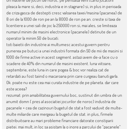
on materie de jocuri de noroc. pe perioada verii (cand jucatorii
pleaca la mare si, deci, industria e in stagnare) si, in plus in perioada
de criza gasca de destepti cresc valoarea taxei/masina (pacanea) de
8 ori de la 1000 de ron pe an la 8000 de ron pe an. creste si taxa de
licentiere a unei sali de joc la 250000 ron si, mai ales, se limiteaza
numarul minim de masini electronice (pacanele) detinute de un
operator la minim 50 de bucati.
toti baietii din industrie ai multumesc acestui guvern pentru
punerea pe butuci a unei industrii formata din 50 de mii de masini si
1000 de firme active in acest segment. astazi avem de-a face cu o
scadere de 40% din numarul de masini existent. luna viitoare,
septembrie, este luna in care pogea & boc vor realiza cat de
retardati au fost taiind o macaroana prin care curgeau banuti garla.
Ok. poate nu este cea mai curata industrie de pe planeta. dar care
este aceea?
rezumat: prin amabilitatea guvernului boc, sustinut din umbra de un
anumit domn ( pres al asociatiei jocurilor de noroc) industria de
pacanele + cea de cazinouri bugetul de stat a fost vaduvit de multe-
multe miliarde care mergeau la bugetul de stat. in plus, firmele
distribuitoare au mari probleme financiare datorate constiparii
pietei. mai mult, in loc sa asistam la o inore a parcului de “pacanele”