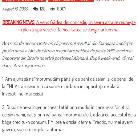
128
8007
August 10, 2009
BREAKING NEWS:
A venit Gâdea din concediu, în seara asta se reuneşte
în plen trupa veseliei, la Realitatea se stinge iar lumina.
Am scris de nenumărate ori că guvernul rezultat din faimoasa împărţire
pe din două a ţării de către o majoritate politică de peste 70% e cel mai
impotent din istoria noastră postrevoluţionară. După week-end, vă mai
dau câteva argumente:
1. Am ajuns să ne împrumutăm până şi de bani de salarii şi de pensii de
la FMI. Asta înseamnă că suntem pe buza incapacităţii de plată.
Investiţii nu mai există.
2. După ce ne-a îngenuncheat (atât prin modul în care ne-a făcut să
cerşim banii, cât şi prin valoarea împrumutului), odată cu acceptul de a
băga creditu-n consum, FMI preia oficial cârma. Practic, nu mai avem
guvern, suntem pe pilot automat.