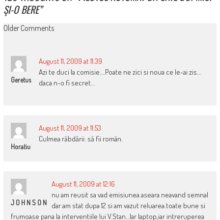
ŞI-O BERE
”
COMMENT
Older Comments
NAVIGATION
August 11, 2009 at 11:39
Azi te duci la comisie….Poate ne zici si noua ce le-ai zis…
Geretus
daca n-o fi secret…
August 11, 2009 at 11:53
Culmea răbdării: să fii român.
Horatiu
August 11, 2009 at 12:16
nu am reusit sa vad emisiunea aseara neavand semnal
J O H N S O N
dar am stat dupa 12 si am vazut reluarea.toate bune si
frumoase pana la interventiile lui V.Stan…Iar laptop,iar intreruperea