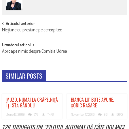
POST
Articolul anterior
Micțiune cu presiune pe cercopitec
NAVIGATION
Urmatorul articol
Aproape nimic despre Comisia Udrea
SIMILAR POSTS
MUZO, NUMAI LA CRĂPELNIŢĂ
BIANCA LU’ BOTE APUNE,
ÎŢI STĂ GÂNDUL!
ŞORIC RĂSARE
June 12, 2009
272
11478
November 17, 2010
96
8675
128 THOUGHTS ON “
PILOTUL AUTOMAT DĂ CÂTE DOI MICI