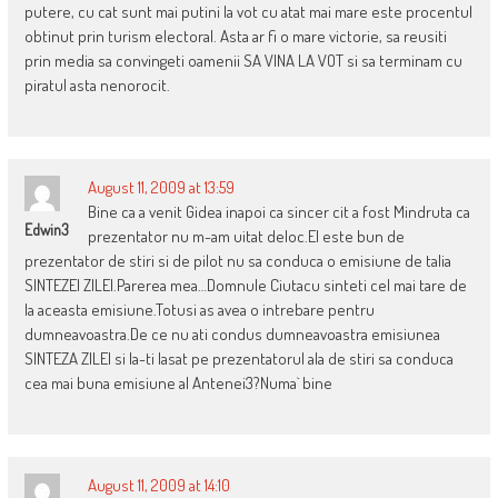
putere, cu cat sunt mai putini la vot cu atat mai mare este procentul
obtinut prin turism electoral. Asta ar fi o mare victorie, sa reusiti
prin media sa convingeti oamenii SA VINA LA VOT si sa terminam cu
piratul asta nenorocit.
August 11, 2009 at 13:59
Bine ca a venit Gidea inapoi ca sincer cit a fost Mindruta ca
Edwin3
prezentator nu m-am uitat deloc.El este bun de
prezentator de stiri si de pilot nu sa conduca o emisiune de talia
SINTEZEI ZILEI.Parerea mea…Domnule Ciutacu sinteti cel mai tare de
la aceasta emisiune.Totusi as avea o intrebare pentru
dumneavoastra.De ce nu ati condus dumneavoastra emisiunea
SINTEZA ZILEI si la-ti lasat pe prezentatorul ala de stiri sa conduca
cea mai buna emisiune al Antenei3?Numa` bine
August 11, 2009 at 14:10