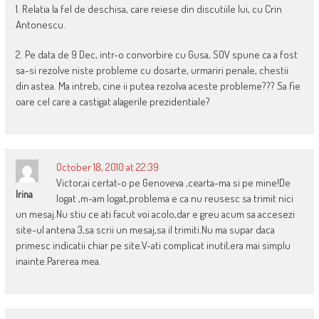
1. Relatia la fel de deschisa, care reiese din discutiile lui, cu Crin
Antonescu.
2. Pe data de 9 Dec, intr-o convorbire cu Gusa, SOV spune ca a fost
sa-si rezolve niste probleme cu dosarte, urmariri penale, chestii
din astea. Ma intreb, cine ii putea rezolva aceste probleme??? Sa fie
oare cel care a castigat alagerile prezidentiale?
October 18, 2010 at 22:39
Victor,ai certat-o pe Genoveva ,cearta-ma si pe mine!De
Irina
logat ,m-am logat,problema e ca nu reusesc sa trimit nici
un mesaj.Nu stiu ce ati facut voi acolo,dar e greu acum sa accesezi
site-ul antena 3,sa scrii un mesaj,sa il trimiti.Nu ma supar daca
primesc indicatii chiar pe site.V-ati complicat inutil,era mai simplu
inainte.Parerea mea.