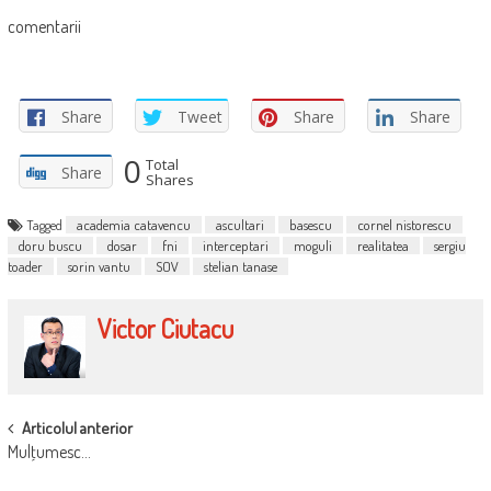
comentarii
Share
Tweet
Share
Share
0
Total
Share
Shares
Tagged
academia catavencu
ascultari
basescu
cornel nistorescu
doru buscu
dosar
fni
interceptari
moguli
realitatea
sergiu
toader
sorin vantu
SOV
stelian tanase
Victor Ciutacu
POST
Articolul anterior
Mulţumesc…
NAVIGATION