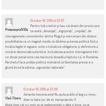
October 18, 2010 at 22:07
Pentru toţi cretinii şi/sau căcănarii din presă care
Presacaopra(v)da
se arată „deranjaţi”, „îngrijoraţi”, „oripilaţi”, de
stenogramele convorbirilor dintre Mogul şi mercenarii din dotare:
posibilitatea ca un magnat media să dărâme puterea politică fără a
încălca legile în vigoare, este o trăsătură obligatorie şi definitorie a
oricărei democraţii autentice. Includerea acestor stenograme într-
un dosar penal este cea mai bună dovadă a faptului că, în România,
Parchetul face poliţie politică motivând că libertatea presei e o
glumă bună la adresa „siguranţei naţionale”.
October 18, 2010 at 22:09
Jenanta meseria asta! Nu ajuta publicul larg cu nimic,
Vlad-Tiberiu
doar isi bate joc de el, manipulandu-l!
Atata timp cat nu vreti sa va reglementati o data si bine, sa va