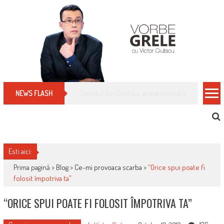
Skip
to
content
Cum îți schimbi, rapid, gratuit și eficient, furniz
NEWS FLASH
Esti aici:
Prima pagină >
Blog
>
Ce-mi provoaca scarba
>
“Orice spui poate fi
folosit împotriva ta”
“ORICE SPUI POATE FI FOLOSIT ÎMPOTRIVA TA”