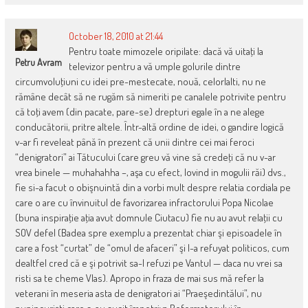
October 18, 2010 at 21:44
Pentru toate mimozele oripilate: dacă vă uitaţi la
Petru Avram
televizor pentru a vă umple golurile dintre
circumvoluţiuni cu idei pre-mestecate, nouă, celorlalti, nu ne
rămâne decât să ne rugăm să nimeriti pe canalele potrivite pentru
că toţi avem (din pacate, pare-se) drepturi egale în a ne alege
conducătorii, pritre altele. Într-altă ordine de idei, o gandire logică
v-ar fi reveleat până în prezent că unii dintre cei mai feroci
“denigratori” ai Tătucului (care greu vă vine să credeţi că nu v-ar
vrea binele — muhahahha –, aşa cu efect, lovind in mogulii răi) dvs.,
fie si-a facut o obişnuintă din a vorbi mult despre relatia cordiala pe
care o are cu învinuitul de favorizarea infractorului Popa Nicolae
(buna inspiraţie aţia avut domnule Ciutacu) fie nu au avut relaţii cu
SOV defel (Badea spre exemplu a prezentat chiar şi episoadele în
care a fost “curtat” de “omul de afaceri” şi l-a refuyat politicos, cum
dealtfel cred că e şi potrivit sa-l refuzi pe Vantul — daca nu vrei sa
risti sa te cheme Vlas). Apropo in fraza de mai sus mă refer la
veterani în meseria asta de denigratori ai “Praeşedintălui”, nu