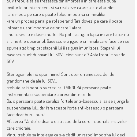
SOV trebuie sa se trezeasca din amorteala in care este dupa
loviturile primite recent si sa realizeze ca are toate atuurile:
-are media pe care o poate folosi impotriva criminalilor
-are un proces penal pe rol aberant! Fara dovezi pe care il poate
intoarce usor impotriva celor care il ataca.
-nu basescu e dusmanul lui. Nu poti castiga o lupta in care habar nu
ai cine iti e dusmanul. Basescu e o jigodie criminala care face ce i se
spune atat timp cat stapanii lui ii asigura imunitatea. Stapanii lui
basescu sunt dusmanii lui SOV… cine sunt ei? Asta trebuie sa afle
SOV…
Stenogramele nu spun nimic! Sunt doar un amestec de idei
grandomane de ale lui SOV…
trebuie sa fi nebun sa crezi ca O SINGURA persoana poate
instrumenta o suspendare a presedintelui… lol
Da, o persoana poate canaliza fortele anti-basescu si sa se ajunga la
suspendarea lui… dar fara aceste forte anti-basescu o persoana
face doar buru-buru!
Afacerea “Vantu” e doar o distractie de la corul national al matzelor
care chioraie.
Vintu trebuie sa inteleaga ca s-a cladit un razboi impotriva lui deci