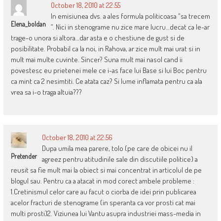
October 18, 2010 at 22:55
In emisiunea dvs. a ales formula politicoasa “sa trecem
Elena_boldan
“. Nici in stenograme nu zice mare lucru…decat ca le-ar
trage-o unora si altora…dar asta e o chestiune de gust si de
posibilitate. Probabil ca la noi, in Rahova, ar zice mult mai urat si in
mult mai multe cuvinte. Sincer? Suna mult mai nasol cand ii
povestesc eu prietenei mele ce i-as face lui Base si lui Boc pentru
ca mint ca 2 nesimtiti. Ce atata caz? Si lume inflamata pentru ca ala
vrea sa i-o traga altuia???
October 18, 2010 at 22:56
Dupa umila mea parere, tolo (pe care de obicei nu il
Pretender
agreez pentru atitudinile sale din discutiile politice) a
reusit sa fie mult mai la obiect si mai concentrat in articolul de pe
blogul sau. Pentru ca a atacat in mod corect ambele probleme :
1.Cretinismul celor care au facut o ciorba de idei prin publicarea
acelor fracturi de stenograme (in speranta ca vor prosti cat mai
multi prosti)2. Viziunea lui Vantu asupra industriei mass-media in