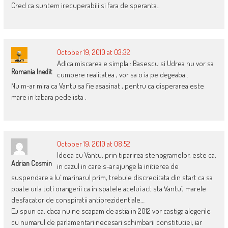
Cred ca suntem irecuperabili si fara de speranta..
October 19, 2010 at 03:32
Adica miscarea e simpla : Basescu si Udrea nu vor sa
Romania Inedit
cumpere realitatea , vor sa o ia pe degeaba .
Nu m-ar mira ca Vantu sa fie asasinat , pentru ca disperarea este
mare in tabara pedelista .
October 19, 2010 at 08:52
Ideea cu Vantu, prin tiparirea stenogramelor, este ca,
Adrian Cosmin
in cazul in care s-ar ajunge la initierea de
suspendare a lu` marinarul prim, trebuie discreditata din start ca sa
poate urla toti orangerii ca in spatele acelui act sta Vantu`, marele
desfacator de conspiratii antiprezidentiale…
Eu spun ca, daca nu ne scapam de astia in 2012 vor castiga alegerile
cu numarul de parlamentari necesari schimbarii constitutiei, iar