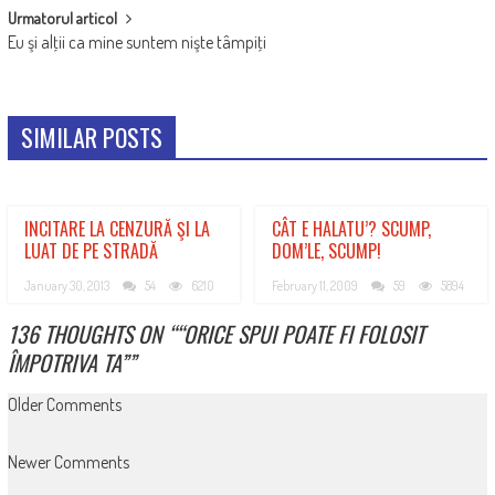
Urmatorul articol
Eu şi alţii ca mine suntem nişte tâmpiţi
SIMILAR POSTS
INCITARE LA CENZURĂ ŞI LA
CÂT E HALATU’? SCUMP,
LUAT DE PE STRADĂ
DOM’LE, SCUMP!
January 30, 2013
54
6210
February 11, 2009
59
5894
136 THOUGHTS ON “
“ORICE SPUI POATE FI FOLOSIT
ÎMPOTRIVA TA”
”
COMMENT
Older Comments
NAVIGATION
Newer Comments