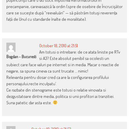
pupincurişti care s-au sucit împotriva Reformatorului în
precampanie, carevasazică la ordin (spre de osebire de Încrucişător
care se suceşte după “reevaluări” — să păstrăm totuşi reverenţa
faţă de Unul cu standarde înalte de moralitate).
October 18, 2010 at 21:51
Am totusi o intrebare: de ce atata liniste pe RTv
Bogdan - Bucuresti
si A3? Este absolut penibil sa ocolesti un
subiect care face valuri pe internet si in media. Macar o reactie de
negare, sa spuna cineva ca sunt trucate … nimic!
Relevanta pentru dosar cred ca are la configurarea profilului
personajului,recte inculpatu’.
Ce razbate din stenograme este totusi o relatie vinovata si
dezgustatoare dintre media, politica si unii profitori ai tranzitiei.
Suna patetic dar asta este.