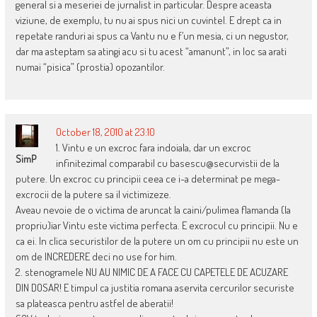
general si a meseriei de jurnalist in particular. Despre aceasta
viziune, de exemplu, tu nu ai spus nici un cuvintel. E drept ca in
repetate randuri ai spus ca Vantu nu e f’un mesia, ci un negustor,
dar ma asteptam sa atingi acu si tu acest “amanunt”, in loc sa arati
numai “pisica” (prostia) opozantilor.
October 18, 2010 at 23:10
1. Vintu e un excroc fara indoiala, dar un excroc
SimP
infinitezimal comparabil cu basescu@securvistii de la
putere. Un excroc cu principii ceea ce i-a determinat pe mega-
excrocii de la putere sa il victimizeze.
Aveau nevoie de o victima de aruncat la caini/pulimea flamanda (la
propriu)iar Vintu este victima perfecta. E excrocul cu principii. Nu e
ca ei. In clica securistilor de la putere un om cu principii nu este un
om de INCREDERE deci no use for him.
2. stenogramele NU AU NIMIC DE A FACE CU CAPETELE DE ACUZARE
DIN DOSAR! E timpul ca justitia romana aservita cercurilor securiste
sa plateasca pentru astfel de aberatii!