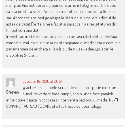
nu-i plac.Aici putibonzi si pupincuristii nu inteleg nimic.Da trebuia
sa iasa pe sticla si el si Voiculescu si toti cei ce doreau ca Geoana
sau Antonescu sa castige alegerile si atunci nu mai erau discutiile
astea de cacat.Foarte bine a facut si pacat ca nu a reusit atunci dar
timpul nu-i pierdut.
In vest sau in state ii mancau pe astia care asculta telefoanele fara
mandat si mai ies si in presa cu stenogramele.Imediat era o comusie
parlamentara de ancheta sii lua la p… de nu se vedeau,puscariile
erau pline 5-10 ani.
October 18, 2010 at 20:54
@victor: am citit cele scrise de tolo si cel putin dintr-un
Brazvan
punct de vedere bate campii, acolo unde face paralela
intre otrava bagata in gogoasa si interventia patronului media. NU-TI
CONVINE, TACI SAU TE CARI, el o tot freaca cu deontologia.