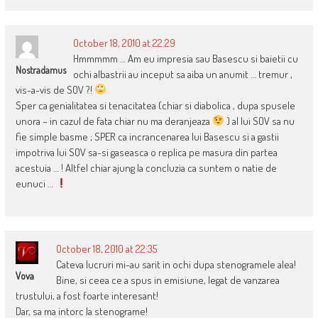
October 18, 2010 at 22:29
Hmmmmm … Am eu impresia sau Basescu si baietii cu
Nostradamus
ochi albastrii au inceput sa aiba un anumit … tremur ,
vis-a-vis de SOV ?!
Sper ca genialitatea si tenacitatea (chiar si diabolica , dupa spusele
unora – in cazul de fata chiar nu ma deranjeaza
) al lui SOV sa nu
fie simple basme ; SPER ca incrancenarea lui Basescu si a gastii
impotriva lui SOV sa-si gaseasca o replica pe masura din partea
acestuia … ! Altfel chiar ajung la concluzia ca suntem o natie de
eunuci …
October 18, 2010 at 22:35
Cateva lucruri mi-au sarit in ochi dupa stenogramele alea!
Vova
Bine, si ceea ce a spus in emisiune, legat de vanzarea
trustului, a fost foarte interesant!
Dar, sa ma intorc la stenograme!