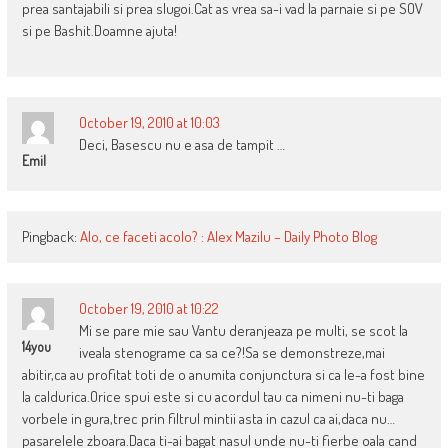
prea santajabili si prea slugoi.Cat as vrea sa-i vad la parnaie si pe SOV
si pe Bashit.Doamne ajuta!
October 19, 2010 at 10:03
Deci, Basescu nu e asa de tampit …
Emil
Pingback:
Alo, ce faceti acolo? : Alex Mazilu – Daily Photo Blog
October 19, 2010 at 10:22
Mi se pare mie sau Vantu deranjeaza pe multi, se scot la
14you
iveala stenograme ca sa ce?!Sa se demonstreze,mai
abitir,ca au profitat toti de o anumita conjunctura si ca le-a fost bine
la caldurica.Orice spui este si cu acordul tau ca nimeni nu-ti baga
vorbele in gura,trec prin filtrul mintii asta in cazul ca ai,daca nu…
pasarelele zboara.Daca ti-ai bagat nasul unde nu-ti fierbe oala cand