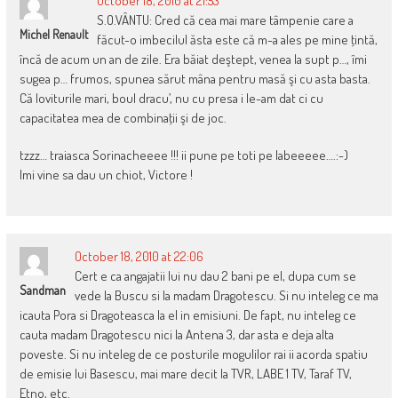
October 18, 2010 at 21:53
S.O.VÂNTU: Cred că cea mai mare tâmpenie care a
Michel Renault
făcut-o imbecilul ăsta este că m-a ales pe mine ţintă,
încă de acum un an de zile. Era băiat deştept, venea la supt p…, îmi
sugea p… frumos, spunea sărut mâna pentru masă şi cu asta basta.
Că loviturile mari, boul dracu’, nu cu presa i le-am dat ci cu
capacitatea mea de combinaţii şi de joc.
tzzz… traiasca Sorinacheeee !!! ii pune pe toti pe labeeeee….:-)
Imi vine sa dau un chiot, Victore !
October 18, 2010 at 22:06
Cert e ca angajatii lui nu dau 2 bani pe el, dupa cum se
Sandman
vede la Buscu si la madam Dragotescu. Si nu inteleg ce ma
icauta Pora si Dragoteasca la el in emisiuni. De fapt, nu inteleg ce
cauta madam Dragotescu nici la Antena 3, dar asta e deja alta
poveste. Si nu inteleg de ce posturile mogulilor rai ii acorda spatiu
de emisie lui Basescu, mai mare decit la TVR, LABE 1 TV, Taraf TV,
Etno, etc.