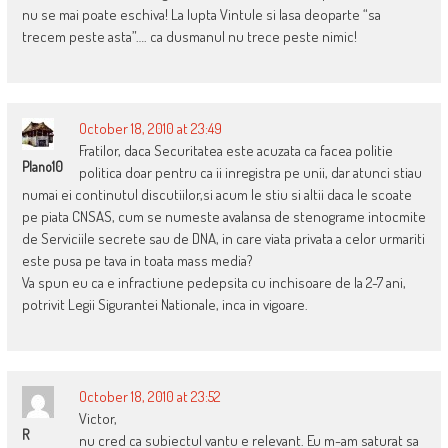
nu se mai poate eschiva! La lupta Vintule si lasa deoparte “sa
trecem peste asta”…. ca dusmanul nu trece peste nimic!
October 18, 2010 at 23:49
Fratilor, daca Securitatea este acuzata ca facea politie
Plano10
politica doar pentru ca ii inregistra pe unii, dar atunci stiau
numai ei continutul discutiilor,si acum le stiu si altii daca le scoate
pe piata CNSAS, cum se numeste avalansa de stenograme intocmite
de Serviciile secrete sau de DNA, in care viata privata a celor urmariti
este pusa pe tava in toata mass media?
Va spun eu ca e infractiune pedepsita cu inchisoare de la 2-7 ani,
potrivit Legii Sigurantei Nationale, inca in vigoare.
October 18, 2010 at 23:52
Victor,
R
nu cred ca subiectul vantu e relevant. Eu m-am saturat sa