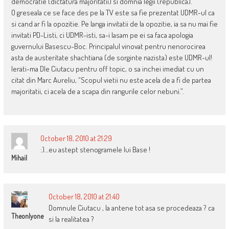
democratie (dictatura majoritatii) si domnia legii (republica).
O greseala ce se face des pe la TV este sa fie prezentat UDMR-ul ca
si cand ar fi la opozitie. Pe langa invitatii de la opozitie, ia sa nu mai fie
invitati PD-Listi, ci UDMR-isti, sa-i lasam pe ei sa faca apologia
guvernului Basescu-Boc. Principalul vinovat pentru nenorocirea
asta de austeritate shachtiana (de sorginte nazista) este UDMR-ul!
Ierati-ma Dle Ciutacu pentru off topic, o sa inchei imediat cu un
citat din Marc Aureliu, “Scopul vietii nu este acela de a fi de partea
majoritatii, ci acela de a scapa din rangurile celor nebuni.”.
October 18, 2010 at 21:29
:)…eu astept stenogramele lui Base !
Mihail
October 18, 2010 at 21:40
Domnule Ciutacu , la antene tot asa se procedeaza ? ca
Theonlyone
si la realitatea ?