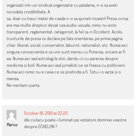
organizati intr-un sindicat,organizatie cu patalama, n-o sa aveti
niciodata credibilitate. A
sa, doar cu trasu’ matei de coada n-o sa ajuneti nicaieri! Presa scrisa
are mai multe drepturi decat cea audio-vizuala, nimic nu este
transparent, reglementat, categorisit, la fel ca-n Occident. Acolo,
trusturile de presa isi declara pe fata orientarea, pe prima pagina
chiar: liberal, social, conservator, laburist, nationalist, etc. Numai aici
singura consecventa e ca unii sunt mereu cu Puterea, oricare ar fi
ea. Numai aici vad astrologi la stiri, dandu-si cu parerea despre
medicina si boli. Numai aici vad jurnalisti ce se freaca cu politicieni.
Numai aici nimic nu e ceea ce se pretinde a fi. Totu-i o varza si o
manea.
Ne meritam soarta.
October 18, 2010 at 22:20
dle ciutacu poate-i luminati pe vizitatorii domniei voastre
Marius
despre ECHELON ?