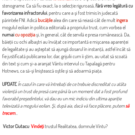
stenograme. Ca să fiu exact, la o selecţie riguroasă,
fără vreo legătură cu
favorizarea infractorului
, pentru care a şi fost trimis în judecată
părintele FNI. Adică
bucăţile
alea din care să reiasă cât de mult
ingera
mogulul eolian în politica editorială a propriului trust, cum vorbea el
numai
cu opoziţia
şi, în general, cât de servilă e presa românească. Da,
băieţii cu ochi albaştri au învăţat ce importantă e mişcarea aparenţei
de legalitate şi au aşteptat să ajungă dosarul în instanţă, astfel încât să
fie justificată publicarea lor, dar, grijulii cum îi ştim, au uitat să scoată
din text şi cum şi-a aranjat Vântu interviul cu Tapalagă pentru
Hotnews, ca să-şi liniştească oştile şi să adoarmă piaţa.
UPDATE
În cazul în care vă întrebaţi de ce trebuie discreditat cu atâta
violenţă un trust de presă care până la un moment dat a fost profund
favorabil preşedintelui, vă dau eu un mic indiciu din ultima apariţie
televizată a mogului eolian. Şi, după aia, dacă vă face plăcere, putem
să
trecem
…
Victor Ciutacu
:
Vindeţi
trustul Realitatea, domnule Vîntu?