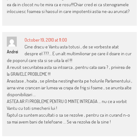
ea da in clocot nu te mira ca e rosu!!!Chiar cred ei ca stenogramele
inlocuiesc foamea si haosul in care impotentii astia ne-au aruncat?
October 19, 2010 at 11:00
Cine dracu e Vantu asta totusi , de se vorbeste atat
Andrei
despre el ???… E un alt multimilionar pe care il doare in cur
de poporul care sta si se uita la el !!!
A reusit securitatea asta sa intoarca , pentru cata oara ? , privirea de
la GRAVELE PROBLEME !!!
Anastase , hoata , se plimba nestingherita pe holurile Parlamentului ,
iarna vine crancen iar lumea va crapa de frig si foame , se anunta alte
disponibilizari …
ASTEA AR FI PROBLEME PENTRU O MINTE INTREAGA … nu ce a vorbit
Vantu cu toti smecherii lui !
Faptul ca suntem ascultati o sa se rezolve , pentru ca in curand n-o
sa mai avem bani de telefoane … Se va rezolva de la sine !