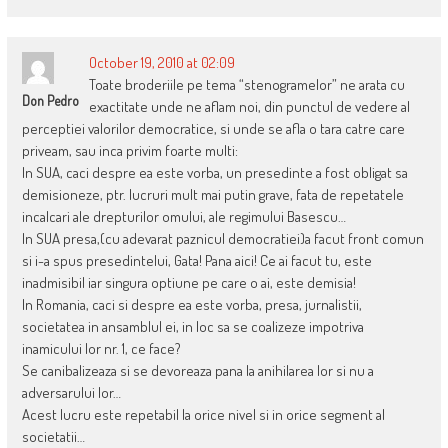
October 19, 2010 at 02:09
Toate broderiile pe tema “stenogramelor” ne arata cu
Don Pedro
exactitate unde ne aflam noi, din punctul de vedere al
perceptiei valorilor democratice, si unde se afla o tara catre care
priveam, sau inca privim foarte multi:
In SUA, caci despre ea este vorba, un presedinte a fost obligat sa
demisioneze, ptr. lucruri mult mai putin grave, fata de repetatele
incalcari ale drepturilor omului, ale regimului Basescu…
In SUA presa,(cu adevarat paznicul democratiei)a facut front comun
si i-a spus presedintelui, Gata! Pana aici! Ce ai facut tu, este
inadmisibil iar singura optiune pe care o ai, este demisia!
In Romania, caci si despre ea este vorba, presa, jurnalistii,
societatea in ansamblul ei, in loc sa se coalizeze impotriva
inamicului lor nr. 1, ce face?
Se canibalizeaza si se devoreaza pana la anihilarea lor si nu a
adversarului lor…
Acest lucru este repetabil la orice nivel si in orice segment al
societatii…