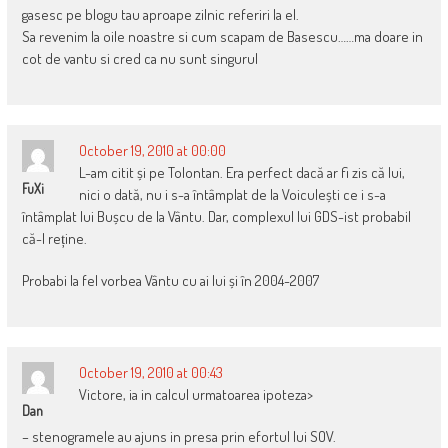
gasesc pe blogu tau aproape zilnic referiri la el.
Sa revenim la oile noastre si cum scapam de Basescu……ma doare in
cot de vantu si cred ca nu sunt singurul
October 19, 2010 at 00:00
L-am citit și pe Tolontan. Era perfect dacă ar fi zis că lui,
FuXi
nici o dată, nu i s-a întâmplat de la Voiculești ce i s-a
întâmplat lui Bușcu de la Vântu. Dar, complexul lui GDS-ist probabil
că-l reține.
Probabi la fel vorbea Vântu cu ai lui și în 2004-2007
October 19, 2010 at 00:43
Victore, ia in calcul urmatoarea ipoteza>
Dan
– stenogramele au ajuns in presa prin efortul lui SOV.