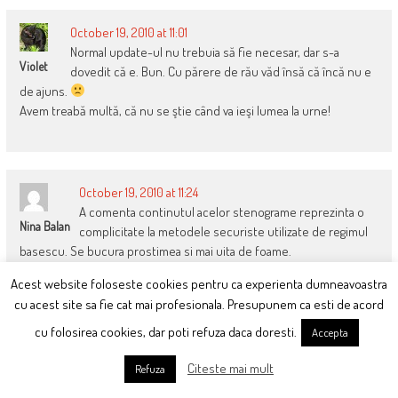
October 19, 2010 at 11:01
Normal update-ul nu trebuia să fie necesar, dar s-a
Violet
dovedit că e. Bun. Cu părere de rău văd însă că încă nu e
de ajuns.
Avem treabă multă, că nu se ştie când va ieşi lumea la urne!
October 19, 2010 at 11:24
A comenta continutul acelor stenograme reprezinta o
Nina Balan
complicitate la metodele securiste utilizate de regimul
basescu. Se bucura prostimea si mai uita de foame.
Acest website foloseste cookies pentru ca experienta dumneavoastra
cu acest site sa fie cat mai profesionala. Presupunem ca esti de acord
cu folosirea cookies, dar poti refuza daca doresti.
October 19, 2010 at 11:26
Accepta
Mda, ai dreptate. Ai grija cu cine vorbesti pentru ca cineva
Andrei
Citeste mai mult
Refuza
acolo, te asculta. Ma intreb totusi, unde este marea
Societate Civila? Unde sunt organismele non guvernamentale si