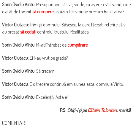
Sorin Ovidiu Vîntu
: Presupunând că l-aş vinde, că aş vrea să-l vând, cine
e atât de tâmpit
să cumpere
astăzi o televiziune precum Realitatea?
Victor Ciutacu
: Trimişii domnului Băsescu, la care făceaţi referire că v-
au presat
să cedaţi
controlul trustului Realitatea.
Sorin Ovidiu Vîntu
: M-aţi întrebat de
cumpărare
.
Victor Ciutacu
: Ei l-au vrut pe gratis?
Sorin Ovidiu Vîntu
: Să trecem.
Victor Ciutacu
: E o trecere continuă emisiunea asta, domnule Vîntu.
Sorin Ovidiu Vîntu
: Excelenţă. Asta e!
P.S.
Citiţi-l şi pe
Cătălin Tolontan
, merită
!
COMENTARII