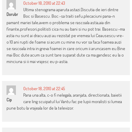
October 18, 2010 at 22:43
Ultima stenograma aparuta astazi.Discutia de ieri dintre
Dorubr
Boc si Basescu. Boc:-sa traiti sefu,plecaciuni pana-n
pamant mariei tale,avem o problema se rascoala astia,aia din
finante,profesori,politisti cica nu au bani si nu pot trai. Basescu:-ma
astia nu sunt ai dracu auzi au rezistat pe vremea lui Ceausescu vre-
o 10 ani rupti de foame si acum cu mine nu vor sa faca foamea auzi
se rascoala intra in greva foamei in care oricum ii aruncasem eu.Bine
mai Boc dute acum ca sunt tare suparat dute ca ma gandesc eu la o
minciuna si ii mai vrajesc eu p-astia.
October 18, 2010 at 22:45
Pana una alta, c-o fi nelegala, aranjata, directionata, baietii
Cip
care ling scuipatul lui Vantu fac pe lupii moralisti si lumea
pune botu la vrajeala lor de la televizor.