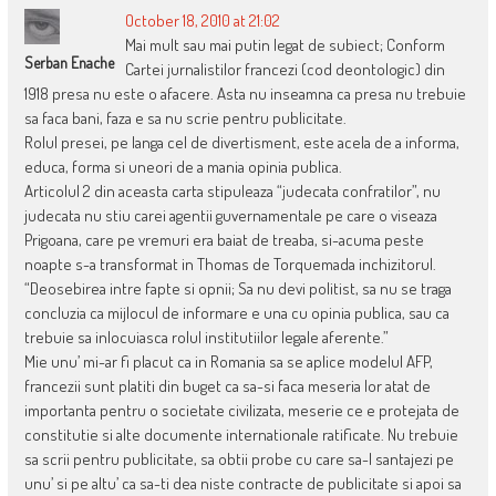
October 18, 2010 at 21:02
Mai mult sau mai putin legat de subiect; Conform
Serban Enache
Cartei jurnalistilor francezi (cod deontologic) din
1918 presa nu este o afacere. Asta nu inseamna ca presa nu trebuie
sa faca bani, faza e sa nu scrie pentru publicitate.
Rolul presei, pe langa cel de divertisment, este acela de a informa,
educa, forma si uneori de a mania opinia publica.
Articolul 2 din aceasta carta stipuleaza “judecata confratilor”, nu
judecata nu stiu carei agentii guvernamentale pe care o viseaza
Prigoana, care pe vremuri era baiat de treaba, si-acuma peste
noapte s-a transformat in Thomas de Torquemada inchizitorul.
“Deosebirea intre fapte si opnii; Sa nu devi politist, sa nu se traga
concluzia ca mijlocul de informare e una cu opinia publica, sau ca
trebuie sa inlocuiasca rolul institutiilor legale aferente.”
Mie unu’ mi-ar fi placut ca in Romania sa se aplice modelul AFP,
francezii sunt platiti din buget ca sa-si faca meseria lor atat de
importanta pentru o societate civilizata, meserie ce e protejata de
constitutie si alte documente internationale ratificate. Nu trebuie
sa scrii pentru publicitate, sa obtii probe cu care sa-l santajezi pe
unu’ si pe altu’ ca sa-ti dea niste contracte de publicitate si apoi sa