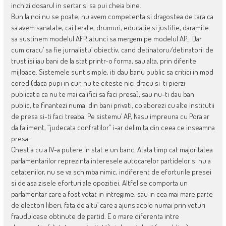
inchizi dosarul in sertar si sa pui cheia bine.
Bun la noi nu se poate, nu avem competenta si dragostea de tara ca
sa avem sanatate, cai ferate, drumuri, educatie si justitie, daramite
sa sustinem modelul AFP, atunci sa mergem pe modelul AP… Dar
cum dracu’ sa fie jurnalistu’ obiectiv, cand detinatoru/detinatorii de
trust isi iau bani de la stat printr-o forma, sau alta, prin diferite
mijloace. Sistemele sunt simple, iti dau banu public sa critici in mod
cored (daca pupi in cur, nu te citeste nici dracu si-ti pierzi
publicatia ca nu te mai califici sa faci presa), sau nu-ti dau ban
public, te finantezi numai din bani privati, colaborezi cu alte institutii
de presa si-ti faci treaba. Pe sistemu’ AP, Nasu impreuna cu Pora ar
da faliment, “judecata confratilor” i-ar delimita din ceea ce inseamna
presa.
Chestia cu a IV-a putere in stat e un banc. Atata timp cat majoritatea
parlamentarilor reprezinta interesele autocarelor partidelor si nu a
cetatenilor, nu se va schimba nimic, indiferent de eforturile presei
si de asa zisele eforturi ale opozitiei. Altfel se comporta un
parlamentar care a fost votat in intregime, sau in cea mai mare parte
de electori liberi, fata de altu’ care a ajuns acolo numai prin voturi
frauduloase obtinute de partid. E o mare diferenta intre