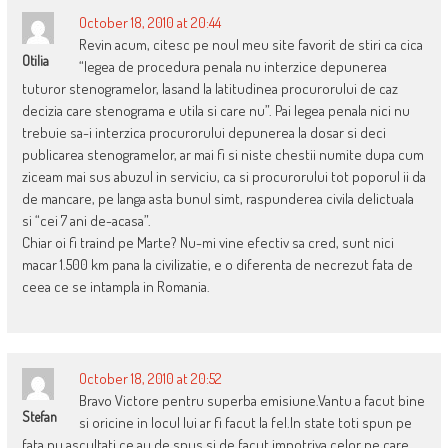
October 18, 2010 at 20:44
Revin acum, citesc pe noul meu site favorit de stiri ca cica
Otilia
“legea de procedura penala nu interzice depunerea
tuturor stenogramelor, lasand la latitudinea procurorului de caz
decizia care stenograma e utila si care nu”. Pai legea penala nici nu
trebuie sa-i interzica procurorului depunerea la dosar si deci
publicarea stenogramelor, ar mai fi si niste chestii numite dupa cum
ziceam mai sus abuzul in serviciu, ca si procurorului tot poporul ii da
de mancare, pe langa asta bunul simt, raspunderea civila delictuala
si “cei 7 ani de-acasa”.
Chiar oi fi traind pe Marte? Nu-mi vine efectiv sa cred, sunt nici
macar 1.500 km pana la civilizatie, e o diferenta de necrezut fata de
ceea ce se intampla in Romania.
October 18, 2010 at 20:52
Bravo Victore pentru superba emisiune.Vantu a facut bine
Stefan
si oricine in locul lui ar fi facut la fel.In state toti spun pe
fata nu ascultati ce au de spus si de facut impotriva celor pe care