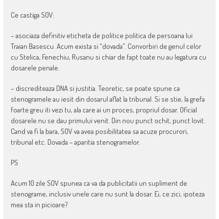
Ce castiga SOV:
– asociaza definitiv eticheta de politice politica de persoana lui
Traian Basescu. Acum exista si “dovada”. Convorbiri de genul celor
cu Stelica, Fenechiu, Rusanu si chiar de fapt toate nu au legatura cu
dosarele penale.
– discrediteaza DNA si justitia. Teoretic, se poate spune ca
stenogramele au iesit din dosarul aflat la tribunal. Si se stie, la grefa
foarte greu iti vezi tu, ala care ai un proces, propriul dosar. Oficial
dosarele nu se dau primului venit. Din nou punct ochit, punct lovit.
Cand va fi la bara, SOV va avea posibilitatea sa acuze procurori,
tribunal etc. Dovada – aparitia stenogramelor.
PS
Acum 10 zile SOV spunea ca va da publicitatii un supliment de
stenograme, inclusiv unele care nu sunt la dosar. Ei, ce zici, ipoteza
mea sta in picioare?