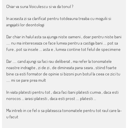
Chiar va suna Voiculescu si va da tonul ?
In aceasta zi sa clarificat pentru totdeauna treaba cu mogulii si
angajatii lor deontologi
Dar chiar in halul asta sa ajunga niste oameni , doar pentru niste bani
….. nu ma intereseaza ce face lumea pentru a castiga bani …. pot sa
fure , pot sa insele …. asta e , lumea contine tot felul de specimene
Dar ….. cand ajungi sa faci rau deliberat , ma refer la tonomatele
noastre indragite , zi de zi , de dimineata pana seara , stiind foarte
bine ca esti formator de opinie si bizoni pun botul la ceea ce zici tu
….. mi se pare prea mult
In viata platesti pentru tot , daca faci bani platesti cumva , daca esti
norocos … iarasi platesti , daca esti prost …. platesti …
Ma intreb in ce fel o sa plateasca tonomatele pentru tot raul care la-
u facut