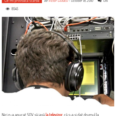
Ce-mi provoaca scarba
136
de
Victor Ciutacu
-
October 18, 2010
8545
Nici n-a apucat SOV să iasă
la televizor
, că s-a şi dat drumul la