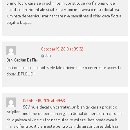
primul lucru care se va schimba in constitutie v-a fi numarul de
mandate prezidentiale si uite asa v-om m-ai avea o noua dictatura
luminata de vasnicul marinar care n-a parasit vasul chiar daca flota a
bagat-o la apa…
October 19, 2010 at 09:32
@dan
Dan 'capitan De Plai'
esti dus baiete cu ipotezele tale.oricine face o cerere are acces la
dosar .E PUBLIC !
October 19, 2010 at 09:56
SOV nu e decat un carnatar…un bisnitar care a prostit o
Sclipitor
multime de pensionari galeti.Genul de pensionari carora le
dai o galeata si vine cu tot neamul sa te voteze.Daca poate avea la
mana diferiti politicieni este pentru ca indivizii sunt prea debili si