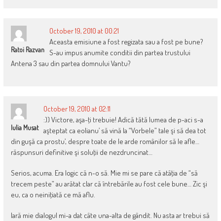
October 19, 2010 at 00:21
Aceasta emisiune a fost regizata sau a fost pe bune?
Ratoi Razvan
S-au impus anumite conditii din partea trustului
Antena 3 sau din partea domnului Vantu?
October 19, 2010 at 02:11
:)) Victore, aşa-ţi trebuie! Adică tătă lumea de p-aci s-a
Iulia Musat
aşteptat ca eolianu’ să vină la “Vorbele” tale şi să dea tot
din guşă ca prostu’, despre toate de le arde românilor să le afle…
răspunsuri definitive şi soluţii de nezdruncinat…
Serios, acuma. Era logic că n-o să. Mie mi se pare că atâţia de “să
trecem peste” au arătat clar că întrebările au fost cele bune… Zic şi
eu, ca o neiniţiată ce mă aflu.
Iară mie dialogul mi-a dat câte una-alta de gândit. Nu asta ar trebui să