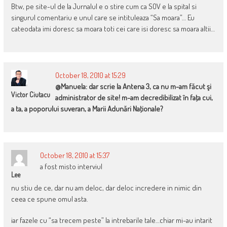
Btw, pe site-ul de la Jurnalul e o stire cum ca SOV e la spital si
singurul comentariu e unul care se intituleaza “Sa moara”… Eu
cateodata imi doresc sa moara toti cei care isi doresc sa moara altii…
October 18, 2010 at 15:29
@Manuela: dar scrie la Antena 3, ca nu m-am făcut şi
Victor Ciutacu
administrator de site! m-am decredibilizat în faţa cui,
a ta, a poporului suveran, a Marii Adunări Naţionale?
October 18, 2010 at 15:37
a fost misto interviul
Lee
nu stiu de ce, dar nu am deloc, dar deloc incredere in nimic din
ceea ce spune omul asta.
iar fazele cu “sa trecem peste” la intrebarile tale…chiar mi-au intarit