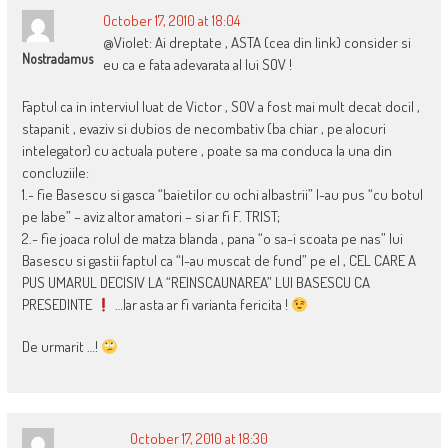
October 17, 2010 at 18:04
@Violet: Ai dreptate , ASTA (cea din link) consider si
Nostradamus
eu ca e fata adevarata al lui SOV !
Faptul ca in interviul luat de Victor , SOV a fost mai mult decat docil ,
stapanit , evaziv si dubios de necombativ (ba chiar , pe alocuri
intelegator) cu actuala putere , poate sa ma conduca la una din
concluziile:
1.- fie Basescu si gasca “baietilor cu ochi albastrii” l-au pus “cu botul
pe labe” – aviz altor amatori – si ar fi F. TRIST;
2.- fie joaca rolul de matza blanda , pana “o sa-i scoata pe nas” lui
Basescu si gastii faptul ca “l-au muscat de fund” pe el , CEL CARE A
PUS UMARUL DECISIV LA “REINSCAUNAREA” LUI BASESCU CA
PRESEDINTE
…Iar asta ar fi varianta fericita !
De urmarit …!
October 17, 2010 at 18:30