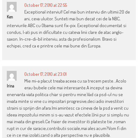
October 17, 2010 at 22:55
Exceptional interviul! Cel mai bun interviu din ultimii 20 de
Ken
ani, ceva uluitor. Sunteti mai bun decat cei de la NBC,
interviurile ABC cu Obama sunt fix-pix. Exceptional documentat si
condus, l-ati pus in dificultate cu cateva linii clare de atac anglo-
saxon. In-cre-di-bil interviu, asta da profesionalism. Bravo si
echipei, cred ca e printre cele mai bune din Europa.
October 17, 2010 at 23:01
Mie mi-a placut treaba aceea cu:sa trecem peste…Acolo
Irina
erau bubele cele mai interesante.A inceput sa devina
enervanta viata politica chiar si pentru mine.Vad ca psd-ul nu se
invata minte si vine cu impozitari progresive,deci adio investitori
straini si sprijin din afara.Imi amintesc ca cineva de la psd a venit cu
ideea impozitului minim si s-au vazut efectele.Unii pur si simplu nu
mai invata din greseli.Ce fraier de investitor iti plateste tie ,roman
rupt in cur de saracie,contributii sociale,mai ales acum?Vom fi din
ce in ce mai izolati,cand o alta perspectiva nu e plauzibila.