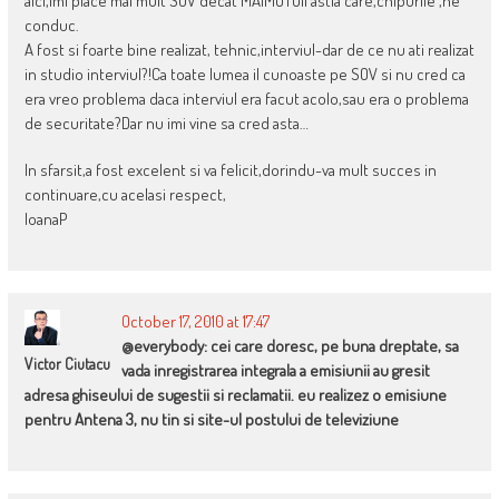
aici,imi place mai mult SOV decat MAIMUTOII astia care,chipurile ,ne
conduc.
A fost si foarte bine realizat, tehnic,interviul-dar de ce nu ati realizat
in studio interviul?!Ca toate lumea il cunoaste pe SOV si nu cred ca
era vreo problema daca interviul era facut acolo,sau era o problema
de securitate?Dar nu imi vine sa cred asta…
In sfarsit,a fost excelent si va felicit,dorindu-va mult succes in
continuare,cu acelasi respect,
IoanaP
October 17, 2010 at 17:47
@everybody: cei care doresc, pe buna dreptate, sa
Victor Ciutacu
vada inregistrarea integrala a emisiunii au gresit
adresa ghiseului de sugestii si reclamatii. eu realizez o emisiune
pentru Antena 3, nu tin si site-ul postului de televiziune