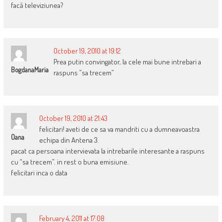
facă televiziunea?
October 19, 2010 at 19:12
Prea putin convingator, la cele mai bune intrebari a
BogdanaMaria
raspuns ”sa trecem”
October 19, 2010 at 21:43
felicitari! aveti de ce sa va mandriti cu a dumneavoastra
Oana
echipa din Antena 3.
pacat ca persoana intervievata la intrebarile interesante a raspuns
cu “sa trecem”. in rest o buna emisiune.
felicitari inca o data
February 4, 2011 at 17:08