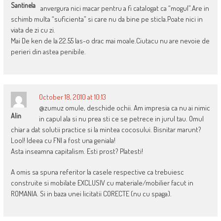
Santinela
anvergura nici macar pentru a fi catalogat ca “mogul”.Are in
schimb multa “suficienta” si care nu da bine pe sticla.Poate nici in
viata de zi cu zi.
Mai De ken de la 22.55 las-o drac mai moale.Ciutacu nu are nevoie de
perieri din astea penibile.
October 18, 2010 at 10:13
@zumuz omule, deschide ochii. Am impresia ca nu ai nimic
Alin
in capul ala si nu prea sti ce se petrece in jurul tau. Omul
chiar a dat solutii practice si la mintea cocosului. Bisnitar marunt?
Lool! Ideea cu FNI a fost una geniala!
Asta inseamna capitalism. Esti prost? Platesti!
A omis sa spuna referitor la casele respective ca trebuiesc
construite si mobilate EXCLUSIV cu materiale/mobilier facut in
ROMANIA. Si in baza unei licitatii CORECTE (nu cu spaga).