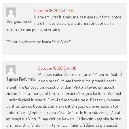
October 18, 2010 at 10:59
Nu m-am uitat la emisiune ca n-am avut timp, poate
Georgescu Ionut
ma uit in seara asta, pana atunci sunt curios, l-ai
intrebat ce am postat si eu aici?
“Macar o viziteaza pe Ioana Maria Vlas?”
October 18, 2010 at 11:16
M-a pus naiba sǎ citesc o carte: “M-am hotǎrât sǎ
Ţiganca Parfumatǎ
devin prost”; m-am trezit şi mai proastǎ decât
eram! Îl (re)privesc pe irezistibilul dom’ Vîntu la teveu şi-l ascult
zicând: “… m-a anunţat ofiţerul de servici cǎ maşina lui Geoanǎ a fost
urmǎritǎ pânǎ la poartǎ…”; mi-l aduc aminte pe dl Bǎsescu, în seara
confruntǎrii cu Geoanǎ, cum ne-a dat din guşa domniei sale, la tot
boboru’ ce-aşteptam cu gura cǎscatǎ: “… d-le Geoanǎ, ce-aţi cǎutat
azi noapte la Vîntu ?… am citit pe NewsIn…” (NewsIn = agenţia de ştiri
on line al d-lui Vîntu – n.m.) şi îmi zic: fraier o fi Bǎse sǎ plǎteascǎ