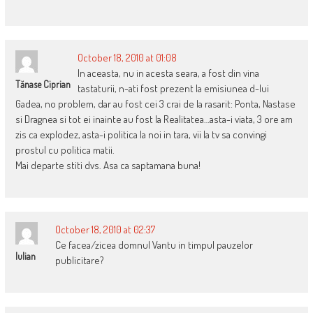
October 18, 2010 at 01:08
In aceasta, nu in acesta seara, a fost din vina
Tănase Ciprian
tastaturii, n-ati fost prezent la emisiunea d-lui
Gadea, no problem, dar au fost cei 3 crai de la rasarit: Ponta, Nastase
si Dragnea si tot ei inainte au fost la Realitatea…asta-i viata, 3 ore am
zis ca explodez, asta-i politica la noi in tara, vii la tv sa convingi
prostul cu politica matii.
Mai departe stiti dvs. Asa ca saptamana buna!
October 18, 2010 at 02:37
Ce facea/zicea domnul Vantu in timpul pauzelor
Iulian
publicitare?