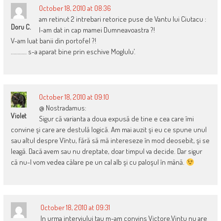
October 18, 2010 at 08:36
am retinut 2 intrebari retorice puse de Vantu lui Ciutacu :
Doru C.
I-am dat in cap mamei Dumneavoastra ?!
V-am luat banii din portofel ?!
………… s-a aparat bine prin eschive Moglulu’.
October 18, 2010 at 09:10
@ Nostradamus:
Violet
Sigur că varianta a doua expusă de tine e cea care îmi
convine şi care are destulă logică. Am mai auzit şi eu ce spune unul
sau altul despre Vîntu, fără să mă intereseze în mod deosebit, şi se
leagă. Dacă avem sau nu dreptate, doar timpul va decide. Dar sigur
că nu-l vom vedea călare pe un cal alb şi cu paloşul în mână.
October 18, 2010 at 09:31
In urma interviului tau m-am convins Victore.Vintu nu are