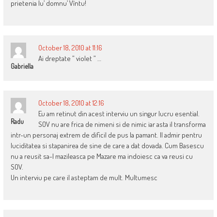
prietenia lu’ domnu’ Vîntu!
October 18, 2010 at 11:16
Ai dreptate ” violet ” …
Gabriella
October 18, 2010 at 12:16
Eu am retinut din acest interviu un singur lucru esential.
Radu
SOV nu are frica de nimeni si de nimic iar asta il transforma
intr-un personaj extrem de dificil de pus la pamant. Il admir pentru
luciditatea si stapanirea de sine de care a dat dovada. Cum Basescu
nu a reusit sa-l mazileasca pe Mazare ma indoiesc ca va reusi cu
SOV.
Un interviu pe care il asteptam de mult. Multumesc