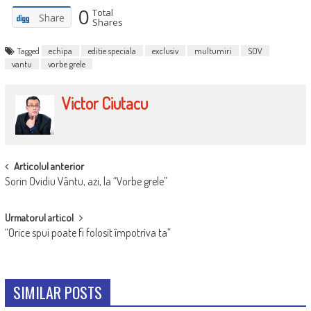
0
Total
Share
Shares
Tagged
echipa
editie speciala
exclusiv
multumiri
SOV
vantu
vorbe grele
Victor Ciutacu
POST
Articolul anterior
Sorin Ovidiu Vântu, azi, la “Vorbe grele”
NAVIGATION
Urmatorul articol
“Orice spui poate fi folosit împotriva ta”
SIMILAR POSTS