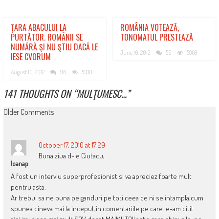
ŢARA ABACULUI LA
ROMÂNIA VOTEAZĂ,
PURTĂTOR. ROMÂNII SE
TONOMATUL PRESTEAZĂ
NUMĂRĂ ŞI NU ŞTIU DACĂ LE
June 10, 2012
56
5869
IESE CVORUM
August 10, 2012
96
5330
141 THOUGHTS ON “
MULŢUMESC…
”
COMMENT
Older Comments
NAVIGATION
October 17, 2010 at 17:29
Buna ziua d-le Ciutacu,
Ioanap
A fost un interviu superprofesionist si va apreciez foarte mult
pentru asta.
Ar trebui sa ne puna pe ganduri pe toti ceea ce ni se intampla;cum
spunea cineva mai la inceput,in comentariile pe care le-am citit