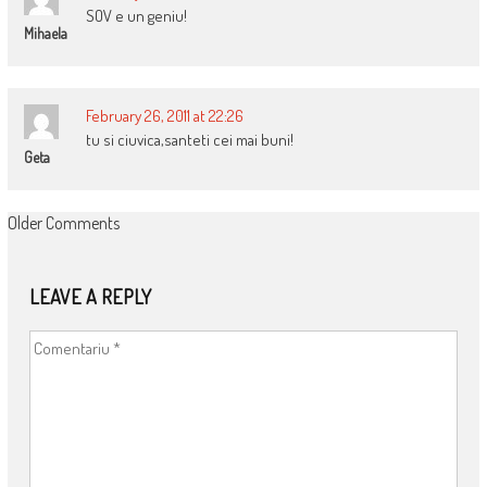
SOV e un geniu!
Mihaela
February 26, 2011 at 22:26
tu si ciuvica,santeti cei mai buni!
Geta
COMMENT
Older Comments
NAVIGATION
LEAVE A REPLY