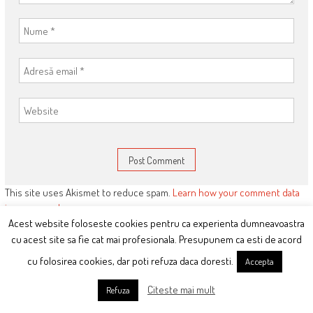
This site uses Akismet to reduce spam.
Learn how your comment data
is processed
.
Acest website foloseste cookies pentru ca experienta dumneavoastra
cu acest site sa fie cat mai profesionala. Presupunem ca esti de acord
cu folosirea cookies, dar poti refuza daca doresti.
Accepta
ARTICOLE RECENTE:
CE-MI PLACE:
Citeste mai mult
Refuza
Orban duce PNL la groapa pe
mana.ciutacu.ro