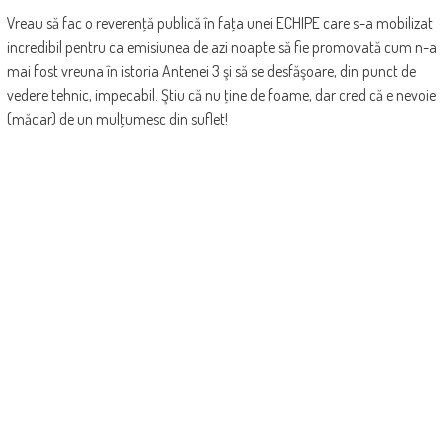
Vreau să fac o reverenţă publică în faţa unei ECHIPE care s-a mobilizat
incredibil pentru ca emisiunea de azi noapte să fie promovată cum n-a
mai fost vreuna în istoria Antenei 3 şi să se desfăşoare, din punct de
vedere tehnic, impecabil. Ştiu că nu ţine de foame, dar cred că e nevoie
(măcar) de un mulţumesc din suflet!