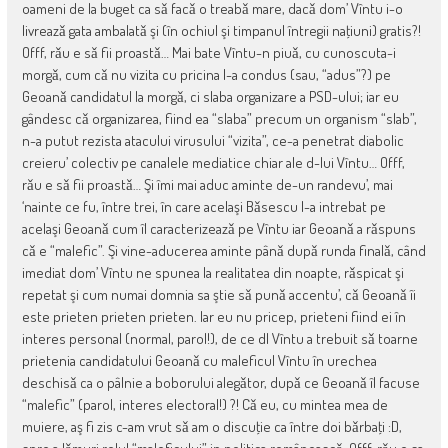
oameni de la buget ca sǎ facǎ o treabǎ mare, dacǎ dom’ Vîntu i-o
livreazǎ gata ambalatǎ şi (în ochiul şi timpanul întregii naţiuni) gratis?!
Offf, rǎu e sǎ fii proastǎ… Mai bate Vîntu-n piuǎ, cu cunoscuta-i
morgǎ, cum cǎ nu vizita cu pricina l-a condus (sau, “adus”?) pe
Geoanǎ candidatul la morgǎ, ci slaba organizare a PSD-ului; iar eu
gândesc cǎ organizarea, fiind ea “slaba” precum un organism “slab”,
n-a putut rezista atacului virusului “vizita”, ce-a penetrat diabolic
creieru’ colectiv pe canalele mediatice chiar ale d-lui Vîntu… Offf,
rǎu e sǎ fii proastǎ… Şi îmi mai aduc aminte de-un randevu’, mai
‘nainte ce fu, între trei, în care acelaşi Bǎsescu l-a intrebat pe
acelaşi Geoanǎ cum îl caracterizeazǎ pe Vîntu iar Geoanǎ a rǎspuns
cǎ e “malefic”. Şi vine-aducerea aminte pânǎ dupǎ runda finalǎ, când
imediat dom’ Vîntu ne spunea la realitatea din noapte, rǎspicat şi
repetat şi cum numai domnia sa ştie sǎ punǎ accentu’, cǎ Geoanǎ îi
este prieten prieten prieten. Iar eu nu pricep, prieteni fiind ei în
interes personal (normal, parol!), de ce dl Vîntu a trebuit sǎ toarne
prietenia candidatului Geoanǎ cu maleficul Vîntu în urechea
deschisǎ ca o pâlnie a boborului alegǎtor, dupǎ ce Geoanǎ îl facuse
“malefic” (parol, interes electoral!) ?! Cǎ eu, cu mintea mea de
muiere, aş fi zis c-am vrut sǎ am o discuţie ca între doi bǎrbaţi :D,