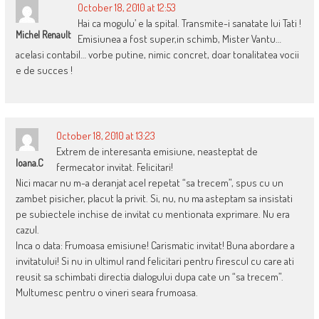
October 18, 2010 at 12:53
Hai ca mogulu’ e la spital. Transmite-i sanatate lui Tati !
Michel Renault
Emisiunea a fost super,in schimb, Mister Vantu…
acelasi contabil… vorbe putine, nimic concret, doar tonalitatea vocii
e de succes !
October 18, 2010 at 13:23
Extrem de interesanta emisiune, neasteptat de
Ioana.c
fermecator invitat. Felicitari!
Nici macar nu m-a deranjat acel repetat “sa trecem”, spus cu un
zambet pisicher, placut la privit. Si, nu, nu ma asteptam sa insistati
pe subiectele inchise de invitat cu mentionata exprimare. Nu era
cazul.
Inca o data: Frumoasa emisiune! Carismatic invitat! Buna abordare a
invitatului! Si nu in ultimul rand felicitari pentru firescul cu care ati
reusit sa schimbati directia dialogului dupa cate un “sa trecem”.
Multumesc pentru o vineri seara frumoasa.