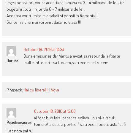
legea pensiilor , vor ca acestia sa ramana cu 3 – 4 milioane de lei , iar
bugetarii , toti , in jur de 6 – 7 milioane de lei .
Acestea vor fi limitele la salarii si pensii in Romania !!!
Suntem aici si mai vorbim , daca nu e asa !!!
October 18, 2010 at 14:34
Buna emisiunea dar Vantu a evitat sa raspunda la foarte
Dorubr
multe intrebari….sa trecem,sa trecem,sa trecem.
Pingback:
Hai cu liberalii! | Vova
October 18, 2010 at 15:00
ai fost bun tata! pacat ca eolianul nu si-a facut
Pesedinosaurus
temele! la scoala pentru ” sa trecem peste asta “ar fi
luat nota patru.