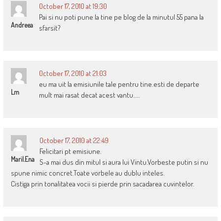
October 17, 2010 at 19:30
Pai si nu poti pune la tine pe blog de la minutul 55 pana la
Andreea
sfarsit?
October 17, 2010 at 21:03
eu ma uit la emisiunile tale pentru tine.esti de departe
Lm
mult mai rasat decat acest vantu…..
October 17, 2010 at 22:49
Felicitari pt emisiune.
Maril.ena
S-a mai dus din mitul si aura lui Vintu.Vorbeste putin si nu
spune nimic concret.Toate vorbele au dublu inteles.
Cistiga prin tonalitatea vocii si pierde prin sacadarea cuvintelor.