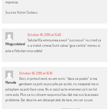
impresia.
Succes Victor Ciutacu
October 18, 2010 at 15:40
Salutari!Ca emisiunea a avut “succesuri” nu cred ca
Milogucolateral
s-a indoit cineva.Sunt cativa “gica contra” mereu si
asta e.Felicitari inca odata!
October 18, 2010 at 16:16
Deci, in primul rand, eu am scris: “daca se poate” si ma
Manuela
gandeam ca poti sa pui pile pe-acolo, nu neaparat ma si
asteptam sa poti face ceva. Nu e cazul sa te enervezi ca ti se tot
cere asta. Plus ca nu citisem raspunsul tau dat mai sus la aceeasi
problema. Dar daca te-am deranjat atat de tare, imi cer scuze.