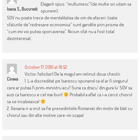
Elegant spus: “multumesc”{de multe ori uitam sa
Ioana S., Bucuresti
spunem).
SOV nu poate trece de mentalitatea de om de afaceri: toate
sfaturile de”redresare economica” sunt gandite prin prisma de
“cum imi voi putea spori averea”. Niciun sfat nu a fost total
dezinteresat.
October 17, 2010 at 18:52
Victor, felicitari! De la mogul am retinut doua chestii:
Cineva
1. L-a discreditat pe Isarescu spunand ca el ar fi singurul
care ar putea fi prim-ministru acu’! Suna ca dracu’ din gura lu’ SOV sa
auzi ca Isarescu e cel mai bun!
Probabil a aflat ca i-a cerut chiorul
sa se incalzeasca!
2. Geoana n-a vrut sa fie presedintele Romaniei din motiv de blat cu
chiorul sau din alte motive care-mi scapa!