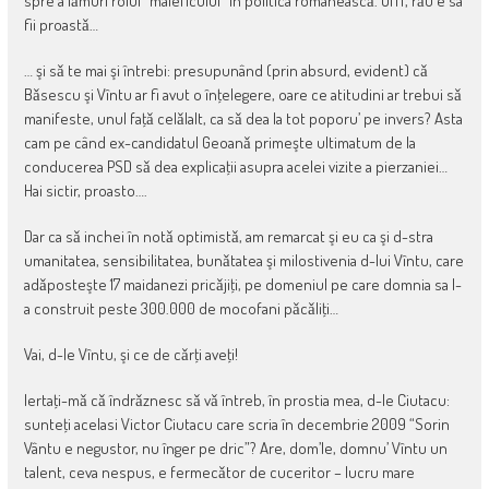
spre a lǎmuri rolul “maleficului” in politica româneascǎ. Offf, rǎu e sa
fii proastǎ…
… şi sǎ te mai şi întrebi: presupunând (prin absurd, evident) cǎ
Bǎsescu şi Vîntu ar fi avut o înţelegere, oare ce atitudini ar trebui sǎ
manifeste, unul faţǎ celǎlalt, ca sǎ dea la tot poporu’ pe invers? Asta
cam pe când ex-candidatul Geoanǎ primeşte ultimatum de la
conducerea PSD sǎ dea explicaţii asupra acelei vizite a pierzaniei…
Hai sictir, proasto….
Dar ca sǎ inchei în notǎ optimistǎ, am remarcat şi eu ca şi d-stra
umanitatea, sensibilitatea, bunǎtatea şi milostivenia d-lui Vîntu, care
adǎposteşte 17 maidanezi pricǎjiţi, pe domeniul pe care domnia sa l-
a construit peste 300.000 de mocofani pǎcǎliţi…
Vai, d-le Vîntu, şi ce de cǎrţi aveţi!
Iertaţi-mǎ cǎ îndrǎznesc sǎ vǎ întreb, în prostia mea, d-le Ciutacu:
sunteţi acelasi Victor Ciutacu care scria în decembrie 2009 “Sorin
Vântu e negustor, nu înger pe dric”? Are, dom’le, domnu’ Vîntu un
talent, ceva nespus, e fermecǎtor de cuceritor – lucru mare