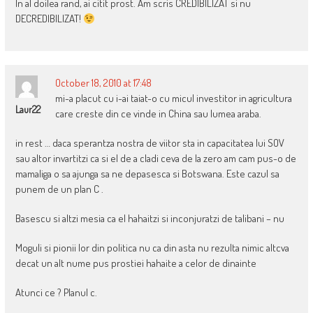
In al doilea rand, ai citit prost. Am scris CREDIBILIZAT si nu
DECREDIBILIZAT!
October 18, 2010 at 17:48
mi-a placut cu i-ai taiat-o cu micul investitor in agricultura
Laur22
care creste din ce vinde in China sau lumea araba.
in rest … daca sperantza nostra de viitor sta in capacitatea lui SOV
sau altor invartitzi ca si el de a cladi ceva de la zero am cam pus-o de
mamaliga o sa ajunga sa ne depasesca si Botswana. Este cazul sa
punem de un plan C .
Basescu si altzi mesia ca el hahaitzi si inconjuratzi de talibani – nu
Moguli si pionii lor din politica nu ca din asta nu rezulta nimic altcva
decat un alt nume pus prostiei hahaite a celor de dinainte
Atunci ce ? Planul c.