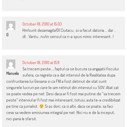
October 18, 2010 at 15:03
Hm!sunt dezamagita!Dl Ciutacu…si-a facut datoria…..dar …
G
dl… Vantu…nu!in sensul ca n-a spus nimic interesant…!
October 18, 2010 at 15:11
Sa trecem peste…, faptul ca se bucura ca angajatii fiscului
Manuela
sufera, ca regreta ca a dat interviul de la Realitatea dupa
confruntarea lui Geoana si ca FNI a fost detinut de stat sunt
singurele lucruri pe care le-am retinut din interviul cu SOV. Atat cat
se poate vedea pe net. Desi daca ar fi fost mai putine de “sa trecem
peste” interviul ar fi fost mai interesant, totusi, asta te-a credibilizat
pe tine ca jurnalist.
Si as dori, ca si altii, daca se poate, sa faci
ceva sa vedem emisiunea integral pe net. Nici nu e de la inceput,
nici pana la sfarsit.