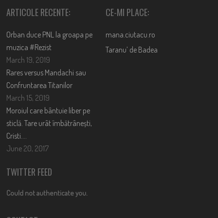
ARTICOLE RECENTE:
CE-MI PLACE:
Orban duce PNL la groapa pe
mana.ciutacu.ro
muzica #Rezist
Taranu’ de Badea
March 19, 2019
Rares versus Mandachi sau
Confruntarea Titanilor
March 15, 2019
Moroiul care bântuie liber pe
sticlă. Tare urât îmbătrânești,
Cristi….
June 20, 2017
TWITTER FEED
Could not authenticate you.