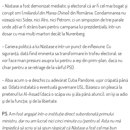
– Năstase a fost demonizat mediatic şi electoral că ar fi cel mai bogat şi
corupt om (
miliardul din Marea Chinei
) din România. Condamnarea nu
vizează nici Sidex, nici Alro, nici Petrom, ci un simpozion de trei parale
unde
alţii
ar fi strâns bani pentru campania lui prezidenţială, într-un
dosar cu mai mulţi martori decât la Nurenberg.
– Cariera politică a lui Năstase e într-un punct de inflexiune. Cu
siguranţă, dată fiind iminenta sa transformare în trofeu electoral, se
vor face mari presiuni asupra lui pentru a ieşi din prim-plan, dacă nu
chiar pentru a se retrage de la vârful PSD.
– Abia acum s-a deschis cu adevărat Cutia Pandorei, uşor crăpată până
azi. Odată instalată o eventuală guvernare USL, Băsescu ori pleacă la
prietenul lui Al-Assad (dacă o scăpa viu şi ăla până atunci), ori îşi ia adio
şi de la funcţie, şi de la libertate.
P.S.
A
m fost angajat într-o instituţie direct subordonată primului
ministru, dar nu am lucrat nici cinci minute cu/pentru el. Asta nu mă
împiedică să scriu şi să spun răspicat că Năstase a fost cel mai bun