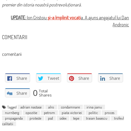
premier din istoria noastră postrevoluţionară.
UPDATE:
Ion Cristoiu
şi-a împlinit vocaţi
a. A ajuns angajatul lui Dan
Andronic
COMENTARII
comentarii
Share
Tweet
Share
Share
0
Total
Share
Shares
Tagged
adrian nastase
alro
condamnare
irina jianu
nurnberg
opozitie
petrom
piata victoriei
politic
proces
propaganda
proteste
psd
sidex
tepe
traian basescu
trofeul
calitatii