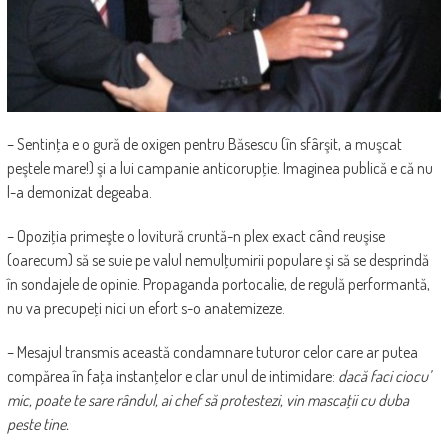
– Sentinţa e o gură de oxigen pentru Băsescu (în sfârşit, a muşcat
peştele mare!) şi a lui campanie anticorupţie. Imaginea publică e că nu
l-a demonizat degeaba.
– Opoziţia primeşte o lovitură cruntă-n plex exact când reuşise
(oarecum) să se suie pe valul nemulţumirii populare şi să se desprindă
în sondajele de opinie. Propaganda portocalie, de regulă performantă,
nu va precupeţi nici un efort s-o anatemizeze.
– Mesajul transmis această condamnare tuturor celor care ar putea
compărea în faţa instanţelor e clar unul de intimidare:
dacă
faci ciocu’
mic, poate te sare rândul, ai chef să protestezi, vin mascaţii cu duba
peste tine.