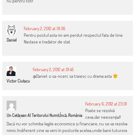
nu pentru toti!
February 2, 2012 at 01:36
Pentru postul asta mi-am perdut respectul fata de tine.
Daniel
Nastase e tradator de stat.
February 2, 2012 at 01:45
@Daniel: o sa-ncerc sa traiesc cu drama asta
Victor Ciutacu
February 6, 2012 at 23:01
Poate se rezolvă
Un Cetățean Al Teritorului Numit,încă, România
ceva,dar neesențial!
Dacă nu vor schimba legile economice și financiare, nu se va rezolva
nimic.Indiferent cine va veni în posturile acelea,unde banii tuturora