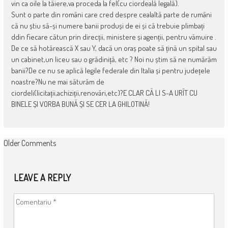
vin ca oile la tăiere,va proceda la fel(cu ciordeală legală).
Sunt o parte din români care cred despre cealaltă parte de rumâni
că nu știu să-și numere banii produși de ei și că trebuie plimbați
ddin fiecare cătun prin direcții, ministere și agenții, pentru vămuire .
De ce să hotărească X sau Y, dacă un oraș poate să țină un spital sau
un cabinet,un liceu sau o grădiniță, etc ? Noi nu știm să ne numărăm
banii?De ce nu se aplică legile federale din Italia și pentru județele
noastre?Nu ne mai săturăm de
ciordeli(licitații,achiziții,renovări,etc)?E CLAR CĂ LI S-A URÎT CU
BINELE ȘI VORBA BUNĂ ȘI SE CER LA GHILOTINĂ!
COMMENT
Older Comments
NAVIGATION
LEAVE A REPLY