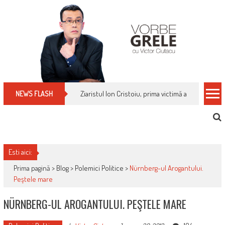
Skip
to
content
Ziaristul Ion Cristoiu, prima victimă a noi cenzuri 
NEWS FLASH
Esti aici:
Prima pagină >
Blog
>
Polemici Politice
>
Nürnberg-ul Arogantului.
Peştele mare
NÜRNBERG-UL AROGANTULUI. PEŞTELE MARE