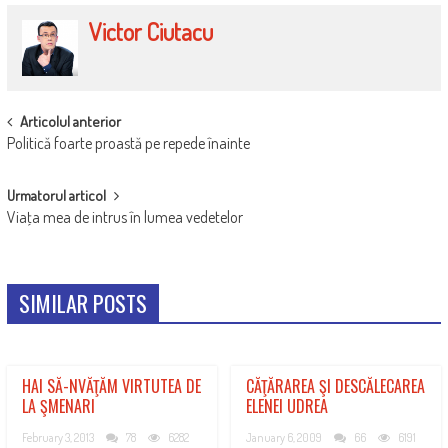
Victor Ciutacu
POST
Articolul anterior
Politică foarte proastă pe repede înainte
NAVIGATION
Urmatorul articol
Viaţa mea de intrus în lumea vedetelor
SIMILAR POSTS
HAI SĂ-NVĂŢĂM VIRTUTEA DE
CĂŢĂRAREA ŞI DESCĂLECAREA
LA ŞMENARI
ELENEI UDREA
February 3, 2013
78
6282
January 6, 2009
66
6191