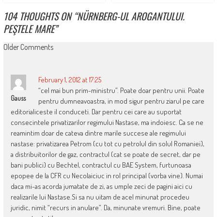
104 THOUGHTS ON “
NÜRNBERG-UL AROGANTULUI.
PEŞTELE MARE
”
COMMENT
Older Comments
NAVIGATION
February 1, 2012 at 17:25
“cel mai bun prim-ministru”. Poate doar pentru unii. Poate
Gauss
pentru dumneavoastra, in mod sigur pentru ziarul pe care
editorialiceste il conduceti. Dar pentru cei care au suportat
consecintele privatizarilor regimului Nastase, ma indoiesc. Ca se ne
reamintim doar de cateva dintre marile succese ale regimului
nastase: privatizarea Petrom (cu tot cu petrolul din solul Romaniei),
a distribuitorilor de gaz, contractul (cat se poate de secret, dar pe
bani publici) cu Bechtel, contractul cu BAE System, furtunoasa
epopee de la CFR cu Necolaiciuc in rol principal (vorba vine). Numai
daca mi-as acorda jumatate de zi, as umple zeci de pagini aici cu
realizarile lui Nastase.Si sa nu uitam de acel minunat procedeu
juridic, nimit “recurs in anulare”. Da, minunate vremuri. Bine, poate