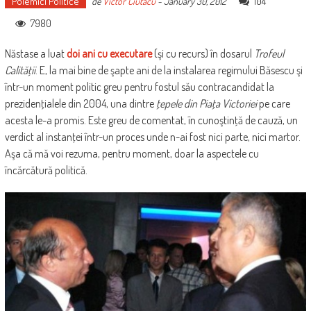
Polemici Politice
104
de
Victor Ciutacu
-
January 30, 2012
7980
Năstase a luat
doi ani cu executare
(şi cu recurs) în dosarul
Trofeul
Calităţii
. E, la mai bine de şapte ani de la instalarea regimului Băsescu şi
într-un moment politic greu pentru fostul său contracandidat la
prezidenţialele din 2004, una dintre
ţepele din Piaţa Victoriei
pe care
acesta le-a promis. Este greu de comentat, în cunoştinţă de cauză, un
verdict al instanţei într-un proces unde n-ai fost nici parte, nici martor.
Aşa că mă voi rezuma, pentru moment, doar la aspectele cu
încărcătură politică.