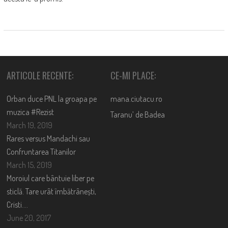
ARTICOLE RECENTE:
CE-MI PLACE:
Orban duce PNL la groapa pe
mana.ciutacu.ro
muzica #Rezist
Taranu’ de Badea
March 19, 2019
Rares versus Mandachi sau
Confruntarea Titanilor
March 15, 2019
Moroiul care bântuie liber pe
sticlă. Tare urât îmbătrânești,
Cristi….
June 20, 2017