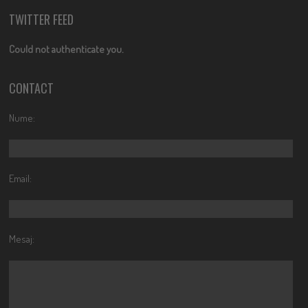
TWITTER FEED
Could not authenticate you.
CONTACT
Nume:
Email:
Mesaj: