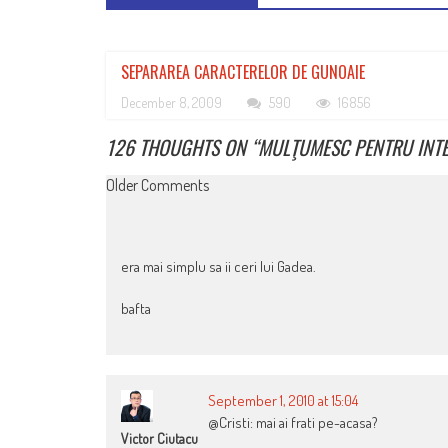
SEPARAREA CARACTERELOR DE GUNOAIE
December 8, 2009
590
16856
126 THOUGHTS ON “
MULŢUMESC PENTRU INT
COMMENT
Older Comments
NAVIGATION
era mai simplu sa ii ceri lui Gadea.
bafta
September 1, 2010 at 15:04
@Cristi: mai ai frati pe-acasa?
Victor Ciutacu