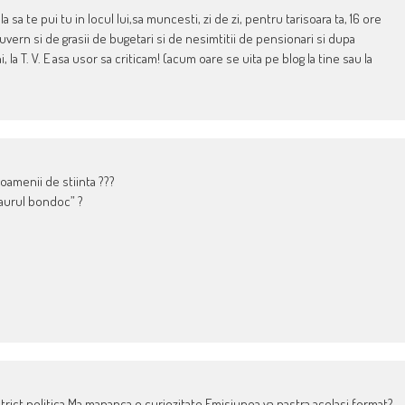
 Ia sa te pui tu in locul lui,sa muncesti, zi de zi, pentru tarisoara ta, 16 ore
e Guvern si de grasii de bugetari si de nesimtitii de pensionari si dupa
 la T. V. E asa usor sa criticam! (acum oare se uita pe blog la tine sau la
i oamenii de stiinta ???
laurul bondoc” ?
 strict politica.Ma mananca o curiozitate.Emisiunea va pastra acelasi format?