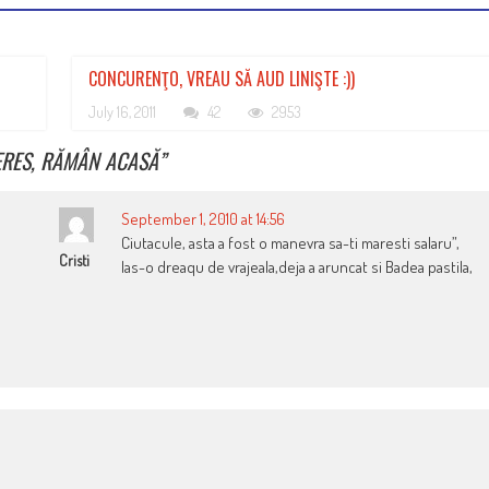
CONCURENŢO, VREAU SĂ AUD LINIŞTE :))
July 16, 2011
42
2953
ERES, RĂMÂN ACASĂ
”
September 1, 2010 at 14:56
Ciutacule, asta a fost o manevra sa-ti maresti salaru”,
Cristi
las-o dreaqu de vrajeala,deja a aruncat si Badea pastila,