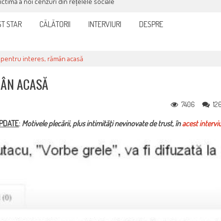
victimă a noi cenzuri din rețelele sociale
T STAR
CĂLĂTORII
INTERVIURI
DESPRE
pentru interes, rămân acasă
MÂN ACASĂ
7406
12
PDATE
:
Motivele plecării, plus intimităţi nevinovate de trust, în
acest intervi