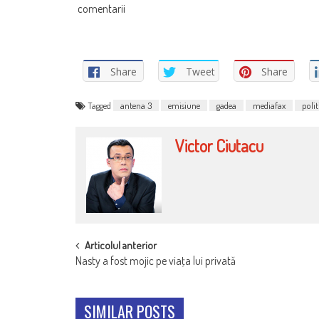
comentarii
Share
Tweet
Share
Tagged
antena 3
emisiune
gadea
mediafax
polit
Victor Ciutacu
POST
Articolul anterior
Nasty a fost mojic pe viaţa lui privată
NAVIGATION
SIMILAR POSTS