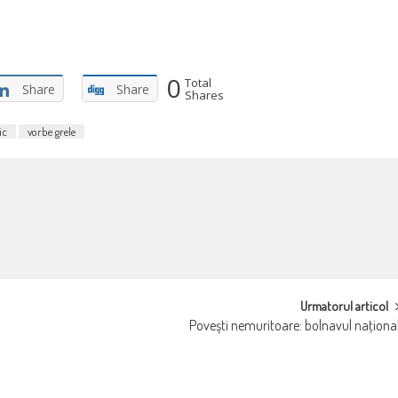
0
Total
Share
Share
Shares
ic
vorbe grele
Urmatorul articol
Poveşti nemuritoare: bolnavul naţiona