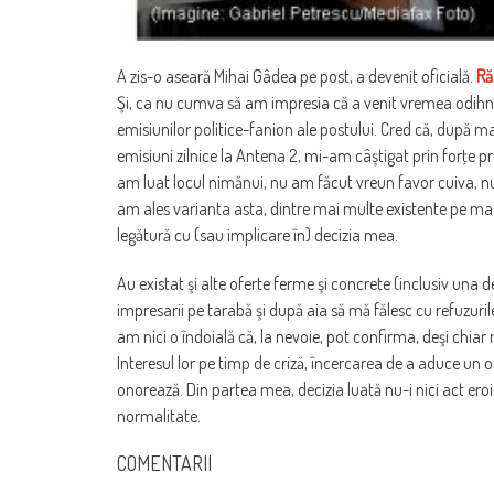
A zis-o aseară Mihai Gâdea pe post, a devenit oficială.
Ră
Şi, ca nu cumva să am impresia că a venit vremea odihnei 
emisiunilor politice-fanion ale postului. Cred că, după ma
emisiuni zilnice la Antena 2, mi-am câştigat prin forţe 
am luat locul nimănui, nu am făcut vreun favor cuiva, n
am ales varianta asta, dintre mai multe existente pe masă
legătură cu (sau implicare în) decizia mea.
Au existat şi alte oferte ferme şi concrete (inclusiv una de
impresarii pe tarabă şi după aia să mă fălesc cu refuzurile
am nici o îndoială că, la nevoie, pot confirma, deşi chiar 
Interesul lor pe timp de criză, încercarea de a aduce un om
onorează. Din partea mea, decizia luată nu-i nici act eroic, 
normalitate.
COMENTARII