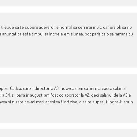
nu trebue sa te supere adevarul, e normal sa ceri mai mult, dar era ok sa nu
l a anuntat ca este timpul sa incheie emisiunea, pot paria ca o sa ramana cu
uperi. Gadea, care-i director la A3, nu avea cum sa-mi mareasca salariul,
la JN. si, pana in august, am fost colaborator la A2. deci salariul de la A3 e
ea si nu are ce-mi mari. acestea fiind zise, o sa te superi. fiindca-ti spun