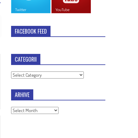
FACEBOOK FEED
CATEGORII
Categorii
ARHIVE
Arhive