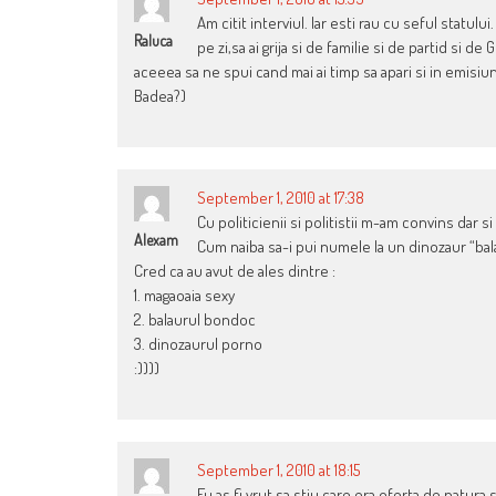
Am citit interviul. Iar esti rau cu seful statului.
Raluca
pe zi,sa ai grija si de familie si de partid si d
aceeea sa ne spui cand mai ai timp sa apari si in emisiuni,
Badea?)
September 1, 2010 at 17:38
Cu politicienii si politistii m-am convins dar s
Alexam
Cum naiba sa-i pui numele la un dinozaur “ba
Cred ca au avut de ales dintre :
1. magaoaia sexy
2. balaurul bondoc
3. dinozaurul porno
:))))
September 1, 2010 at 18:15
Eu as fi vrut sa stiu care era oferta de natura