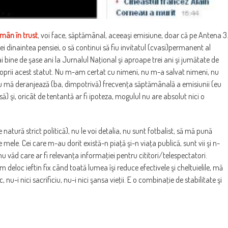
mân în trust
, voi face, săptămânal, aceeaşi emisiune, doar că pe Antena 3
dinaintea pensiei, o să continui să fiu invitatul (cvasi)permanent al
i bine de şase ani la Jurnalul Naţional şi aproape trei ani şi jumătate de
proprii acest statut. Nu m-am certat cu nimeni, nu m-a salvat nimeni, nu
u mă deranjează (ba, dimpotrivă) frecvenţa săptămânală a emisiunii (eu
) şi, oricât de tentantă ar fi ipoteza, mogulul nu are absolut nici o
 natură strict politică), nu le voi detalia, nu sunt fotbalist, să mă pună
 mele. Cei care m-au dorit există-n piaţă şi-n viaţa publică, sunt vii şi n-
nu văd care ar fi relevanţa informaţiei pentru cititori/telespectatori.
 deloc ieftin fix când toată lumea îşi reduce efectivele şi cheltuielile, mă
nu-i nici sacrificiu, nu-i nici şansa vieţii. E o combinaţie de stabilitate şi