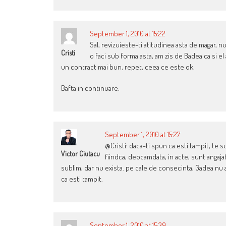
September 1, 2010 at 15:22
Sal, revizuieste-ti atitudinea asta de magar, 
Cristi
o faci sub forma asta, am zis de Badea ca si e
un contract mai bun, repet, ceea ce este ok.
Bafta in continuare.
September 1, 2010 at 15:27
@Cristi: daca-ti spun ca esti tampit, te s
Victor Ciutacu
fiindca, deocamdata, in acte, sunt angajat 
sublim, dar nu exista. pe cale de consecinta, Gadea nu av
ca esti tampit.
September 1, 2010 at 15:39