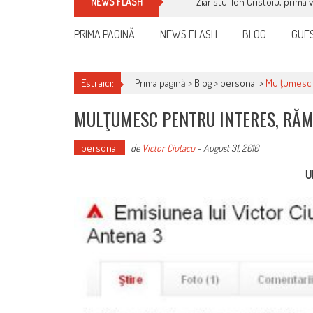
Ziaristul Ion Cristoiu, prima 
NEWS FLASH
PRIMA PAGINĂ
NEWS FLASH
BLOG
GUES
Esti aici:
Prima pagină >
Blog
>
personal
>
Mulţumesc 
MULŢUMESC PENTRU INTERES, RĂ
personal
de
Victor Ciutacu
-
August 31, 2010
U