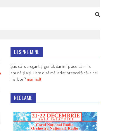
DESPRE MINE
6
Știu că-s arogant și genial, dar îmi place să mi-o
spună și alții. Oare o să mă iertați vreodată că-s cel
u
mai bun?
mai mult
RECLAME