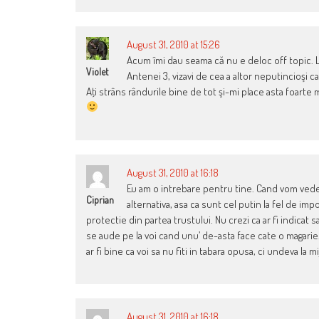
August 31, 2010 at 15:26
Acum îmi dau seama că nu e deloc off topic. La
Violet
Antenei 3, vizavi de cea a altor neputincioşi 
Aţi strâns rândurile bine de tot şi-mi place asta foarte mu
August 31, 2010 at 16:18
Eu am o intrebare pentru tine. Cand vom vedea 
Ciprian
alternativa, asa ca sunt cel putin la fel de im
protectie din partea trustului. Nu crezi ca ar fi indicat s
se aude pe la voi cand unu’ de-asta face cate o magarie. 
ar fi bine ca voi sa nu fiti in tabara opusa, ci undeva la mi
August 31, 2010 at 16:18