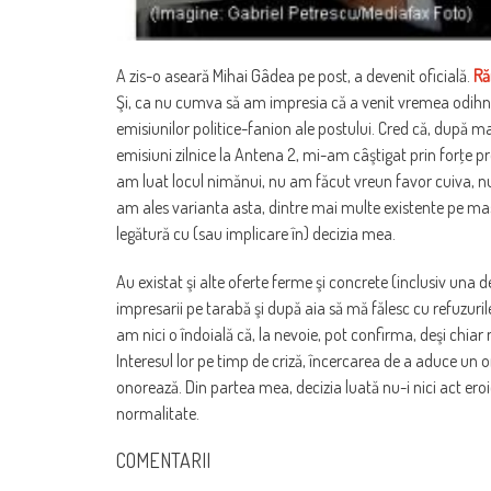
A zis-o aseară Mihai Gâdea pe post, a devenit oficială.
Ră
Şi, ca nu cumva să am impresia că a venit vremea odihnei 
emisiunilor politice-fanion ale postului. Cred că, după ma
emisiuni zilnice la Antena 2, mi-am câştigat prin forţe 
am luat locul nimănui, nu am făcut vreun favor cuiva, n
am ales varianta asta, dintre mai multe existente pe masă
legătură cu (sau implicare în) decizia mea.
Au existat şi alte oferte ferme şi concrete (inclusiv una de
impresarii pe tarabă şi după aia să mă fălesc cu refuzurile
am nici o îndoială că, la nevoie, pot confirma, deşi chiar 
Interesul lor pe timp de criză, încercarea de a aduce un om
onorează. Din partea mea, decizia luată nu-i nici act eroic, 
normalitate.
COMENTARII