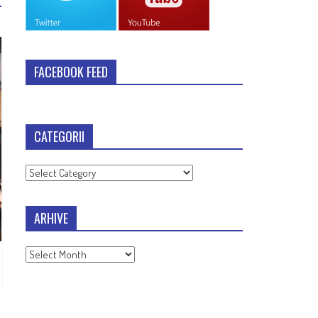
FACEBOOK FEED
CATEGORII
Categorii
ARHIVE
Arhive