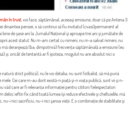
mân în trust
, voi face, săptămânal, aceeaşi emisiune, doar că pe Antena 3
dinaintea pensiei, o să continui să fiu invitatul (cvasi)permanent al
i bine de şase ani la Jurnalul Naţional şi aproape trei ani şi jumătate de
proprii acest statut. Nu m-am certat cu nimeni, nu m-a salvat nimeni, nu
u mă deranjează (ba, dimpotrivă) frecvenţa săptămânală a emisiunii (eu
) şi, oricât de tentantă ar fi ipoteza, mogulul nu are absolut nici o
 natură strict politică), nu le voi detalia, nu sunt fotbalist, să mă pună
 mele. Cei care m-au dorit există-n piaţă şi-n viaţa publică, sunt vii şi n-
nu văd care ar fi relevanţa informaţiei pentru cititori/telespectatori.
 deloc ieftin fix când toată lumea îşi reduce efectivele şi cheltuielile, mă
nu-i nici sacrificiu, nu-i nici şansa vieţii. E o combinaţie de stabilitate şi