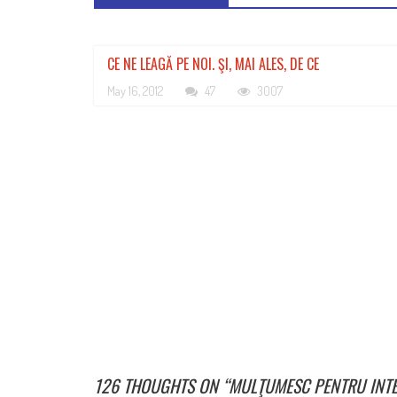
CE NE LEAGĂ PE NOI. ŞI, MAI ALES, DE CE
May 16, 2012
47
3007
126 THOUGHTS ON “
MULŢUMESC PENTRU INT