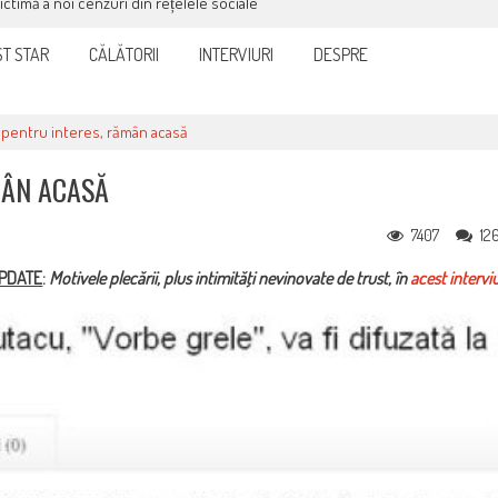
victimă a noi cenzuri din rețelele sociale
T STAR
CĂLĂTORII
INTERVIURI
DESPRE
pentru interes, rămân acasă
MÂN ACASĂ
7407
12
PDATE
:
Motivele plecării, plus intimităţi nevinovate de trust, în
acest intervi