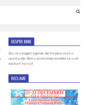
DESPRE MINE
6
Știu că-s arogant și genial, dar îmi place să mi-o
spună și alții. Oare o să mă iertați vreodată că-s cel
u
mai bun?
mai mult
RECLAME