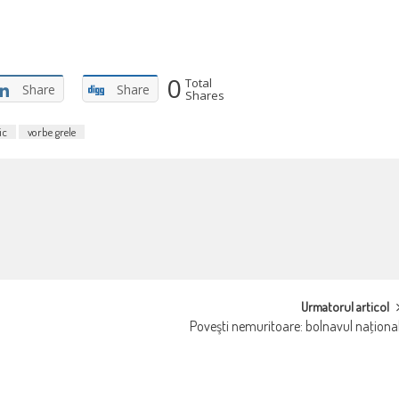
0
Total
Share
Share
Shares
ic
vorbe grele
Urmatorul articol
Poveşti nemuritoare: bolnavul naţiona