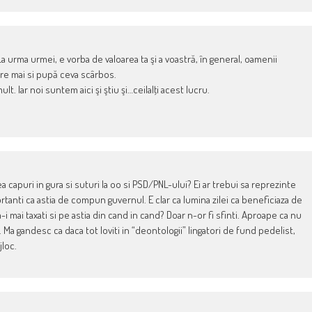
 urma urmei, e vorba de valoarea ta şi a voastră, în general, oamenii
care mai si pupă ceva scârbos.
lt. Iar noi suntem aici şi ştiu şi…ceilalţi acest lucru.
capuri in gura si suturi la oo si PSD/PNL-ului? Ei ar trebui sa reprezinte
portanti ca astia de compun guvernul. E clar ca lumina zilei ca beneficiaza de
a-i mai taxati si pe astia din cand in cand? Doar n-or fi sfinti. Aproape ca nu
Ma gandesc ca daca tot loviti in “deontologii” lingatori de fund pedelist,
jloc.