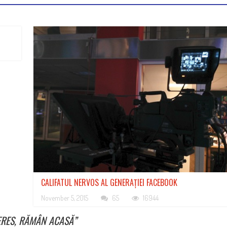
CALIFATUL NERVOS AL GENERAȚIEI FACEBOOK
November 5, 2015
65
16944
ERES, RĂMÂN ACASĂ
”