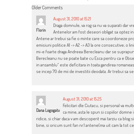
COMMENT
Older Comments
NAVIGATION
August 31, 2010 at 15:21
Draga domnule, va rog sa nu va suparati dar vr
Florin
Antenelor am fost deseori obligat sa optez in
Antene ar trebui sa fie o minte care sa coordoneze prog
emisiuni politice A1 -> A2 -> A3 la ore consecutive; o li
mi-e foarte draga Andreea Berecleanu dar se suprapune 
Berecleanu nu se poate bate cu Esca pentru ca e Observat
in ansamblu” este deficitara in toata gandirea romane
se incep 70 de mii de investitii deodata. Ar trebui sa s
August 31, 2010 at 15:25
Felicitari dle Ciutacu, si personal va mul
Dana Logogatu
ca mine, asta le spun si copiilor domne i
ridice, si chiar daca v am descoperit mai tarziu ca blog 
bine, si oricum sunt fan nr.1 antene(ma uit cam la tot c