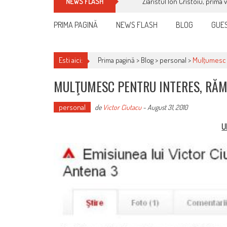
Ziaristul Ion Cristoiu, prima 
NEWS FLASH
PRIMA PAGINĂ
NEWS FLASH
BLOG
GUES
Esti aici:
Prima pagină >
Blog
>
personal
>
Mulţumesc 
MULŢUMESC PENTRU INTERES, RĂ
personal
de
Victor Ciutacu
-
August 31, 2010
U