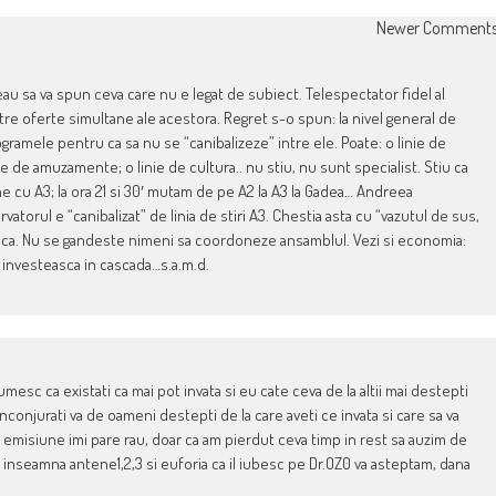
Newer Comment
eau sa va spun ceva care nu e legat de subiect. Telespectator fidel al
tre oferte simultane ale acestora. Regret s-o spun: la nivel general de
ramele pentru ca sa nu se “canibalizeze” intre ele. Poate: o linie de
nie de amuzamente; o linie de cultura.. nu stiu, nu sunt specialist. Stiu ca
cu A3; la ora 21 si 30′ mutam de pe A2 la A3 la Gadea… Andreea
orul e “canibalizat” de linia de stiri A3. Chestia asta cu “vazutul de sus,
asca. Nu se gandeste nimeni sa coordoneze ansamblul. Vezi si economia:
e investeasca in cascada…s.a.m.d.
tumesc ca existati ca mai pot invata si eu cate ceva de la altii mai destepti
nconjurati va de oameni destepti de la care aveti ce invata si care sa va
si emisiune imi pare rau, doar ca am pierdut ceva timp in rest sa auzim de
e inseamna antene1,2,3 si euforia ca il iubesc pe Dr.OZ0 va asteptam, dana