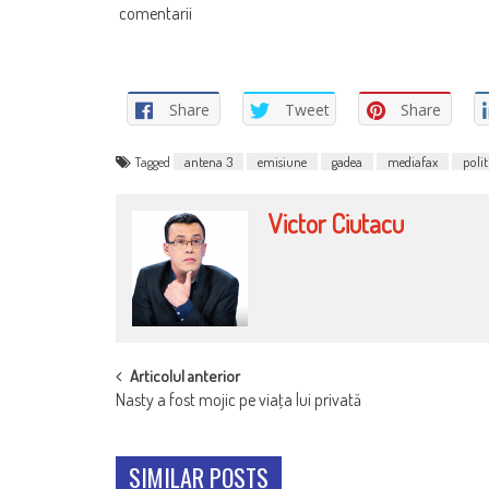
comentarii
Share
Tweet
Share
Tagged
antena 3
emisiune
gadea
mediafax
polit
Victor Ciutacu
POST
Articolul anterior
Nasty a fost mojic pe viaţa lui privată
NAVIGATION
SIMILAR POSTS