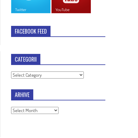
FACEBOOK FEED
CATEGORII
Categorii
ARHIVE
Arhive