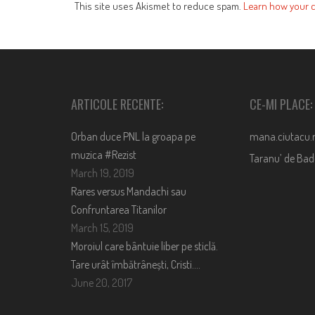
This site uses Akismet to reduce spam.
Learn how your 
ARTICOLE RECENTE:
CE-MI PLACE:
Orban duce PNL la groapa pe
mana.ciutacu.
muzica #Rezist
Taranu’ de Ba
March 19, 2019
Rares versus Mandachi sau
Confruntarea Titanilor
March 15, 2019
Moroiul care bântuie liber pe sticlă.
Tare urât îmbătrânești, Cristi….
June 20, 2017