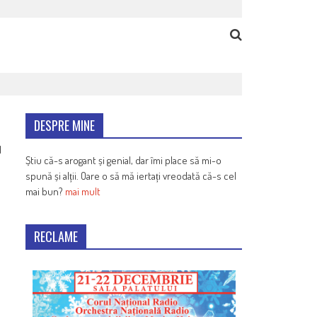
DESPRE MINE
1
Știu că-s arogant și genial, dar îmi place să mi-o
spună și alții. Oare o să mă iertați vreodată că-s cel
mai bun?
mai mult
RECLAME