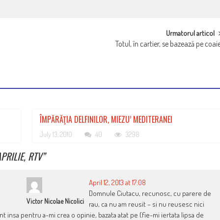
Urmatorul articol
Totul, în cartier, se bazează pe coai
ÎMPĂRĂŢIA DELFINILOR, MIEZU’ MEDITERANEI
July 13, 2010
40
3298
PRILIE, RTV
”
April 12, 2013 at 17:08
Domnule Ciutacu, recunosc, cu parere de
Victor Nicolae Nicolici
rau, ca nu am reusit – si nu reusesc nici
t insa pentru a-mi crea o opinie, bazata atat pe (fie-mi iertata lipsa de