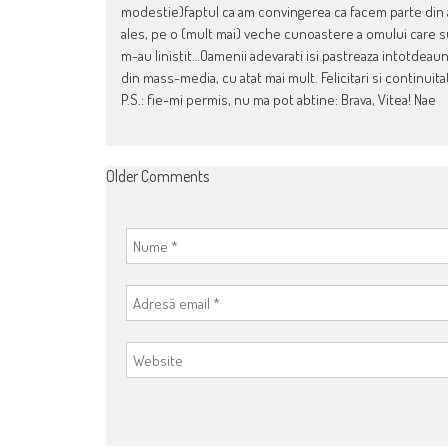
modestie)faptul ca am convingerea ca facem parte din ac
ales, pe o (mult mai) veche cunoastere a omului care su
m-au linistit…Oamenii adevarati isi pastreaza intotdeaun
din mass-media, cu atat mai mult. Felicitari si continuita
P.S.: fie-mi permis, nu ma pot abtine: Brava, Vitea! Nae
COMMENT
Older Comments
NAVIGATION