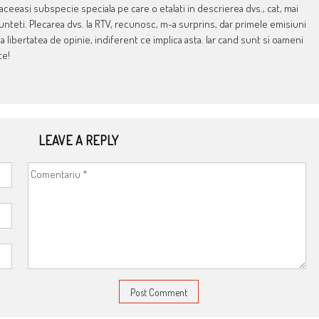
eeasi subspecie speciala pe care o etalati in descrierea dvs., cat, mai
nteti. Plecarea dvs. la RTV, recunosc, m-a surprins, dar primele emisiuni
a libertatea de opinie, indiferent ce implica asta. Iar cand sunt si oameni
te!
LEAVE A REPLY