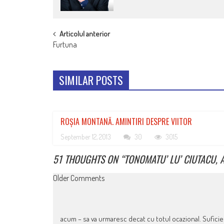
POST
Articolul anterior
Furtuna
NAVIGATION
SIMILAR POSTS
ROȘIA MONTANĂ. AMINTIRI DESPRE VIITOR
September 12, 2013
30
3015
51 THOUGHTS ON “
TONOMATU’ LU’ CIUTACU, A
COMMENT
Older Comments
NAVIGATION
acum – sa va urmaresc decat cu totul ocazional. Suficien