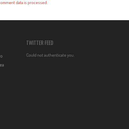
comment data is processed
.
TWITTER FEED
Could not authenticate you.
ro
dea