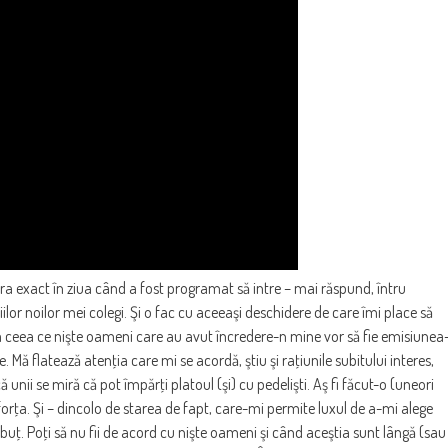
tra exact în ziua când a fost programat să intre – mai răspund, întru
ilor noilor mei colegi. Şi o fac cu aceeaşi deschidere de care îmi place să
la ceea ce nişte oameni care au avut încredere-n mine vor să fie emisiunea
 Mă flatează atenţia care mi se acordă, ştiu şi raţiunile subitului interes,
unii se miră că pot împărţi platoul (şi) cu pedelişti. Aş fi făcut-o (uneori
orţa. Şi – dincolo de starea de fapt, care-mi permite luxul de a-mi alege
chibuţ. Poţi să nu fii de acord cu nişte oameni şi când aceştia sunt lângă (sau