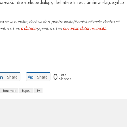
bazează, între altele, pe dialog şi dezbatere. În rest, rămân acelaşi, egal cu
ea se va număra, dacă va dori, printre invitaţii emisiunii mele. Pentru că
 pentru că am
o datorie
şi pentru că eu
nu rămân dator niciodată
.
0
Total
Share
Share
Shares
tonomat
tupeu
tv