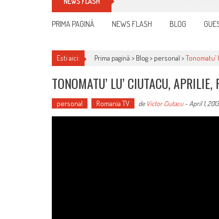
Cum îți schimbi, rapid, gratu
NEWS FLASH
PRIMA PAGINĂ
NEWS FLASH
BLOG
GUES
Esti aici:
Prima pagină >
Blog
>
personal
>
Tonomatu’ lu
TONOMATU’ LU’ CIUTACU, APRILIE, 
personal
Romania TV
de
Victor Ciutacu
-
April 1, 2013