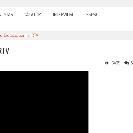
it și eficient, furnizorul de curent sau gaze
T STAR
CĂLĂTORII
INTERVIURI
DESPRE
’ Ciutacu, aprilie, RTV
RTV
6405
5