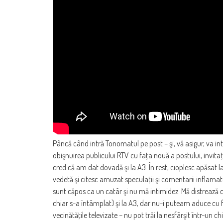
Pâncă când intră Tonomatul pe post – şi, vă asigur, va in
obişnuirea publicului RTV cu faţa nouă a postului, invitaţi
cred că am dat dovadă şi la A3. În rest, cioplesc apăsat 
vedetă şi citesc amuzat speculaţii şi comentarii inflamate.
sunt căpos ca un catâr şi nu mă intimidez. Mă distrează că 
chiar s-a întâmplat) şi la A3, dar nu-i puteam aduce cu f
vecinătăţile televizate – nu pot trăi la nesfârşit într-un 