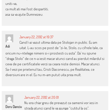
uniti-va,
ca mult ati mai fost despartiti;
asa sa va ajute Dumnezeu.
January 22, 2012 at 19:37
Cand l-ai vazut ultima data pe Stolojan in public. Eu am
Adi
uitat. L-au scos pe post de “zi-le, Stolo, cu cifrele tale, ca
oricum nu-ntelege nimeni si-i prostesti cu asta”. Da’ nu spune
“draga Stolo” de ce n-a iesit macar atunci cand au pierdut milardul si
ceva de pe certificatele verzi sa ceara niste demisii. Macar atunci.
Sa-l vezi pe prietenul tau, Cristi Diaconescu, pe Realitatea, ce
diversiuni are in el. Eu nu m-am putut uita prea mult.
January 22, 2012 at 20:01
Nu era chiar greu de prevazut ca oamenii vor iesi in
Doru Danciu
strada atunci cand le va ajunge “cutitul la os”.