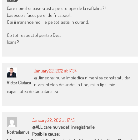
IoanaP
Oare cum il scoasera astia pe stolojan de la naftalina?!!
basescu a facut pe el de frica,zau!!!
O ai ii manance moliile pe toti astia in curand.
Cu tot respectul pentru Dvs.,
IoanaP
January 22, 2012 at 17:34
@Dimeona: nu va impiedica nimeni sa constatati, dar
Victor Ciutacu
n-am inteles de unde. in fine, mi-o lipsi mie
capacitatea de (auto)analiza
January 22, 2012 at 17:45
@ALL care nu vedeti inregistrarile
Nostradamus
Posibile cauze: