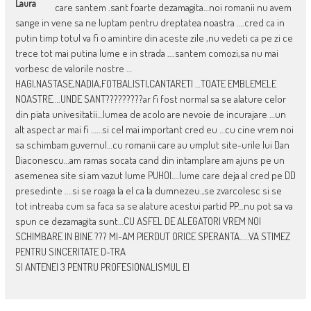
Laura
care santem .sant foarte dezamagita…noi romanii nu avem
sange in vene sa ne luptam pentru dreptatea noastra ….cred ca in
putin timp totul va fi o amintire din aceste zile ,nu vedeti ca pe zi ce
trece tot mai putina lume e in strada ….santem comozi,sa nu mai
vorbesc de valorile nostre …
HAGI,NASTASE,NADIA,FOTBALISTI,CANTARETI …TOATE EMBLEMELE
NOASTRE….UNDE SANT?????????ar fi fost normal sa se alature celor
din piata univesitatii…lumea de acolo are nevoie de incurajare …un
alt aspect ar mai fi ……si cel mai important cred eu …cu cine vrem noi
sa schimbam guvernul…cu romanii care au umplut site-urile lui Dan
Diaconescu…am ramas socata cand din intamplare am ajuns pe un
asemenea site si am vazut lume PUHOI….lume care deja al cred pe DD
presedinte ….si se roaga la el ca la dumnezeu.,se zvarcolesc si se
tot intreaba cum sa faca sa se alature acestui partid PP…nu pot sa va
spun ce dezamagita sunt…CU ASFEL DE ALEGATORI VREM NOI
SCHIMBARE IN BINE ??? MI-AM PIERDUT ORICE SPERANTA…..VA STIMEZ
PENTRU SINCERITATE D-TRA
SI ANTENEI 3 PENTRU PROFESIONALISMUL EI