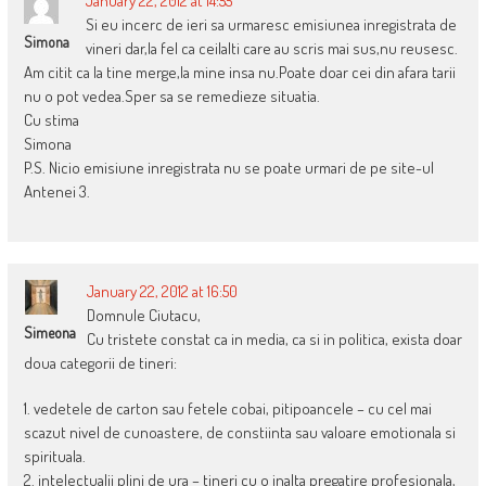
January 22, 2012 at 14:55
Si eu incerc de ieri sa urmaresc emisiunea inregistrata de
Simona
vineri dar,la fel ca ceilalti care au scris mai sus,nu reusesc.
Am citit ca la tine merge,la mine insa nu.Poate doar cei din afara tarii
nu o pot vedea.Sper sa se remedieze situatia.
Cu stima
Simona
P.S. Nicio emisiune inregistrata nu se poate urmari de pe site-ul
Antenei 3.
January 22, 2012 at 16:50
Domnule Ciutacu,
Simeona
Cu tristete constat ca in media, ca si in politica, exista doar
doua categorii de tineri:
1. vedetele de carton sau fetele cobai, pitipoancele – cu cel mai
scazut nivel de cunoastere, de constiinta sau valoare emotionala si
spirituala.
2. intelectualii plini de ura – tineri cu o inalta pregatire profesionala,