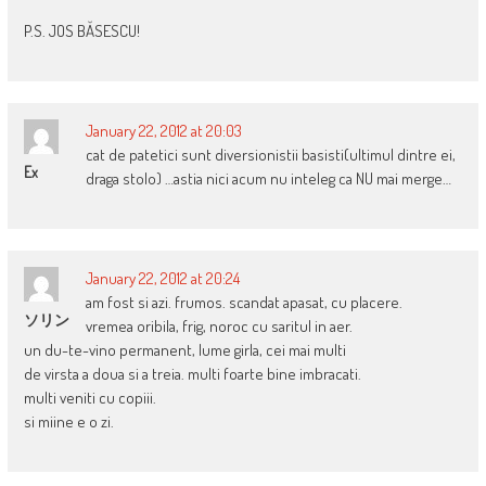
P.S. JOS BĂSESCU!
January 22, 2012 at 20:03
cat de patetici sunt diversionistii basisti(ultimul dintre ei,
Ex
draga stolo) …astia nici acum nu inteleg ca NU mai merge…
January 22, 2012 at 20:24
am fost si azi. frumos. scandat apasat, cu placere.
ソリン
vremea oribila, frig, noroc cu saritul in aer.
un du-te-vino permanent, lume girla, cei mai multi
de virsta a doua si a treia. multi foarte bine imbracati.
multi veniti cu copiii.
si miine e o zi.