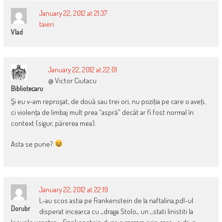
January 22, 2012 at 21:37
taieri
Vlad
January 22, 2012 at 22:01
@ Victor Ciutacu
Bibliotecaru
Şi eu v-am reproşat, de două sau trei ori, nu poziţia pe care o aveţi,
ci violenţa de limbaj mult prea “aspră” decât ar fi fost normal în
context (sigur, părerea mea).
Asta se pune?
January 22, 2012 at 22:19
L-au scos astia pe Frankenstein de la naftalina,pdl-ul
Dorubr
disperat incearca cu ,,draga Stolo,, un ,,stati linistiti la