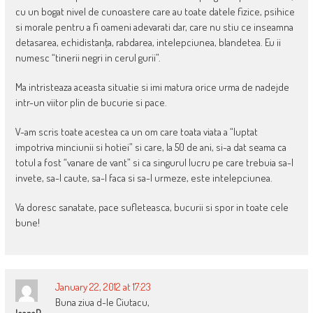
cu un bogat nivel de cunoastere care au toate datele fizice, psihice
si morale pentru a fi oameni adevarati dar, care nu stiu ce inseamna
detasarea, echidistanţa, rabdarea, intelepciunea, blandetea. Eu ii
numesc “tinerii negri in cerul gurii”.
Ma intristeaza aceasta situatie si imi matura orice urma de nadejde
intr-un viitor plin de bucurie si pace.
V-am scris toate acestea ca un om care toata viata a “luptat
impotriva minciunii si hotiei” si care, la 50 de ani, si-a dat seama ca
totul a fost “vanare de vant” si ca singurul lucru pe care trebuia sa-l
invete, sa-l caute, sa-l faca si sa-l urmeze, este intelepciunea.
Va doresc sanatate, pace sufleteasca, bucurii si spor in toate cele
bune!
January 22, 2012 at 17:23
Buna ziua d-le Ciutacu,