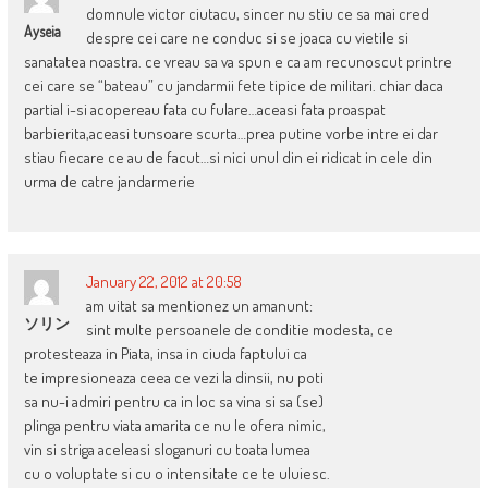
domnule victor ciutacu, sincer nu stiu ce sa mai cred
Ayseia
despre cei care ne conduc si se joaca cu vietile si
sanatatea noastra. ce vreau sa va spun e ca am recunoscut printre
cei care se “bateau” cu jandarmii fete tipice de militari. chiar daca
partial i-si acopereau fata cu fulare…aceasi fata proaspat
barbierita,aceasi tunsoare scurta…prea putine vorbe intre ei dar
stiau fiecare ce au de facut…si nici unul din ei ridicat in cele din
urma de catre jandarmerie
January 22, 2012 at 20:58
am uitat sa mentionez un amanunt:
ソリン
sint multe persoanele de conditie modesta, ce
protesteaza in Piata, insa in ciuda faptului ca
te impresioneaza ceea ce vezi la dinsii, nu poti
sa nu-i admiri pentru ca in loc sa vina si sa (se)
plinga pentru viata amarita ce nu le ofera nimic,
vin si striga aceleasi sloganuri cu toata lumea
cu o voluptate si cu o intensitate ce te uluiesc.