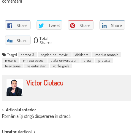
comentarii
Share
Tweet
Share
Share
0
Total
Share
Shares
Tagged
antena 3
bogdan naumovici
disidenta
marius manole
meserie
mircea badea
piata universitatii
presa
proteste
televiziune
valentin stan
vorbe grele
Victor Ciutacu
POST
Articolul anterior
România îşi strigă disperarea în stradă
NAVIGATION
Urmatorul articol