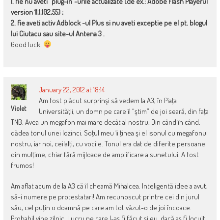
1. fie nu aveti “plug-in”-urile actualizate (de ex.: Adobe Flash Playerul
version 11,1,102,55) ;
2. fie aveti activ Adblock -ul Plus si nu aveti exceptie pe el pt. blogul
lui Ciutacu sau site-ul Antena 3 .
Good luck!
January 22, 2012 at 18:14
Am fost plăcut surprinşi să vedem la A3, în Piaţa
Violet
Universităţii, un domn pe care îl “ştim” de joi seară, din faţa
TNB. Avea un megafon mai mare decât al nostru. Din când în când,
dădea tonul unei lozinci. Soţul meu îi ţinea şi el isonul cu megafonul
nostru, iar noi, ceilalţi, cu vocile. Tonul era dat de diferite persoane
din mulţime, chiar fără mijloace de amplificare a sunetului. A fost
frumos!
Am aflat acum de la A3 că îl cheamă Mihalcea. Inteligentă idee a avut,
să-i numere pe protestatari! Am recunoscut printre cei din jurul
său, cel puţin o doamnă pe care am tot văzut-o de joi încoace.
Probabil vine zilnic. Lucru pe care l-aş fi făcut şi eu, dacă aş fi locuit