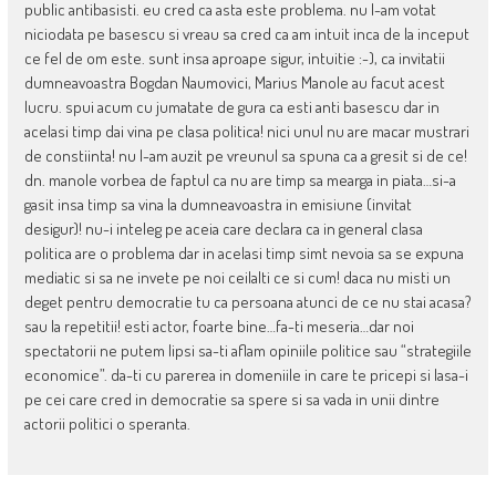
public antibasisti. eu cred ca asta este problema. nu l-am votat
niciodata pe basescu si vreau sa cred ca am intuit inca de la inceput
ce fel de om este. sunt insa aproape sigur, intuitie :-), ca invitatii
dumneavoastra Bogdan Naumovici, Marius Manole au facut acest
lucru. spui acum cu jumatate de gura ca esti anti basescu dar in
acelasi timp dai vina pe clasa politica! nici unul nu are macar mustrari
de constiinta! nu l-am auzit pe vreunul sa spuna ca a gresit si de ce!
dn. manole vorbea de faptul ca nu are timp sa mearga in piata…si-a
gasit insa timp sa vina la dumneavoastra in emisiune (invitat
desigur)! nu-i inteleg pe aceia care declara ca in general clasa
politica are o problema dar in acelasi timp simt nevoia sa se expuna
mediatic si sa ne invete pe noi ceilalti ce si cum! daca nu misti un
deget pentru democratie tu ca persoana atunci de ce nu stai acasa?
sau la repetitii! esti actor, foarte bine…fa-ti meseria…dar noi
spectatorii ne putem lipsi sa-ti aflam opiniile politice sau “strategiile
economice”. da-ti cu parerea in domeniile in care te pricepi si lasa-i
pe cei care cred in democratie sa spere si sa vada in unii dintre
actorii politici o speranta.