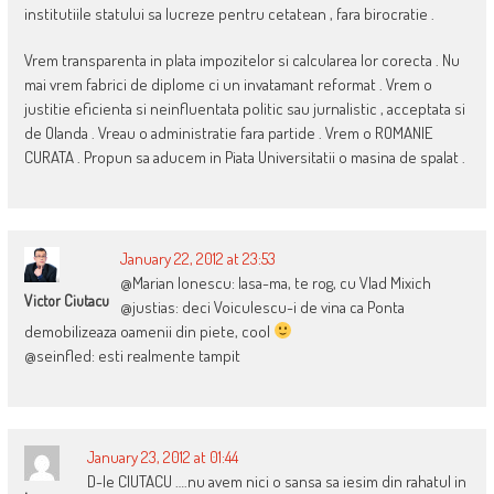
institutiile statului sa lucreze pentru cetatean , fara birocratie .
Vrem transparenta in plata impozitelor si calcularea lor corecta . Nu
mai vrem fabrici de diplome ci un invatamant reformat . Vrem o
justitie eficienta si neinfluentata politic sau jurnalistic , acceptata si
de Olanda . Vreau o administratie fara partide . Vrem o ROMANIE
CURATA . Propun sa aducem in Piata Universitatii o masina de spalat .
January 22, 2012 at 23:53
@Marian Ionescu: lasa-ma, te rog, cu Vlad Mixich
Victor Ciutacu
@justias: deci Voiculescu-i de vina ca Ponta
demobilizeaza oamenii din piete, cool
@seinfled: esti realmente tampit
January 23, 2012 at 01:44
D-le CIUTACU ….nu avem nici o sansa sa iesim din rahatul in