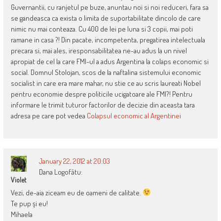
Guvernantii, cu ranjetul pe buze, anuntau noi si noi reduceri, fara sa
se gandeasca ca exista o limita de suportabilitate dincolo de care
nimic nu mai conteaza. Cu 400 de lei pe luna si 3 copii, mai poti
ramane in casa ?! Din pacate, incompetenta, pregatirea intelectuala
precara si, mai ales, iresponsabilitatea ne-au adus la un nivel
apropiat de cel la care FMI-ul a adus Argentina la colaps economic si
social. Domnul Stolojan, scos de la naftalina sistemului economic
socialist in care era mare mahar, nu stie ce au scris laureati Nobel
pentru economie despre politicile ucigatoare ale FMI?! Pentru
informare le trimit tuturor factorilor de decizie din aceasta tara
adresa pe care pot vedea
Colapsul economic al Argentinei
January 22, 2012 at 20:03
Dana Logofătu:
Violet
Vezi, de-aia ziceam eu de oameni de calitate.
Te pup şi eu!
Mihaela