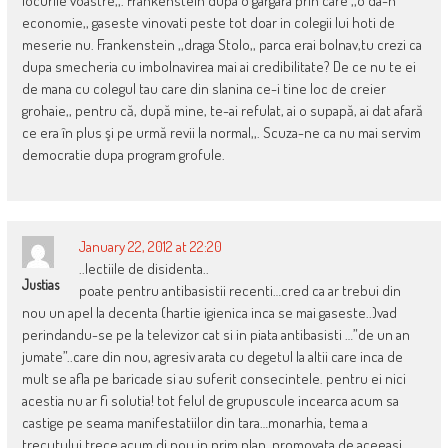
locurile voastre,,. Frankenstein dupa o gargara prin care ,,o da-n
economie,, gaseste vinovati peste tot doar in colegii lui hoti de
meserie nu. Frankenstein ,,draga Stolo,, parca erai bolnav,tu crezi ca
dupa smecheria cu imbolnavirea mai ai credibilitate? De ce nu te ei
de mana cu colegul tau care din slanina ce-i tine loc de creier
grohaie,, pentru că, după mine, te-ai refulat, ai o supapă, ai dat afară
ce era în plus şi pe urmă revii la normal,,. Scuza-ne ca nu mai servim
democratie dupa program grofule.
January 22, 2012 at 22:20
..lectiile de disidenta..
Justias
poate pentru antibasistii recenti…cred ca ar trebui din
nou un apel la decenta (hartie igienica inca se mai gaseste..)vad
perindandu-se pe la televizor cat si in piata antibasisti …”de un an
jumate”..care din nou, agresiv arata cu degetul la altii care inca de
mult se afla pe baricade si au suferit consecintele. pentru ei nici
acestia nu ar fi solutia! tot felul de grupuscule incearca acum sa
castige pe seama manifestatiilor din tara…monarhia, tema a
trecutului trece acum di nou in prim plan, promovata de aceeasi