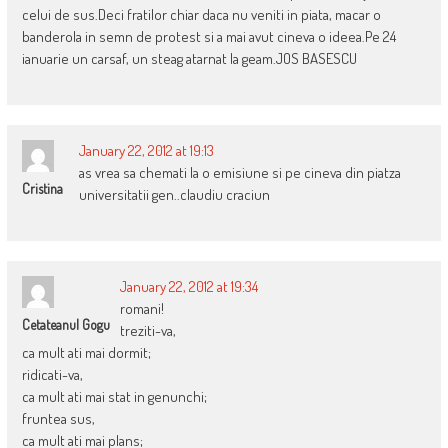
celui de sus.Deci fratilor chiar daca nu veniti in piata, macar o
banderola in semn de protest si a mai avut cineva o ideea.Pe 24
ianuarie un carsaf, un steag atarnat la geam.JOS BASESCU
January 22, 2012 at 19:13
as vrea sa chemati la o emisiune si pe cineva din piatza
Cristina
universitatii gen..claudiu craciun
January 22, 2012 at 19:34
romani!
Cetateanul Gogu
treziti-va,
ca mult ati mai dormit;
ridicati-va,
ca mult ati mai stat in genunchi;
fruntea sus,
ca mult ati mai plans;