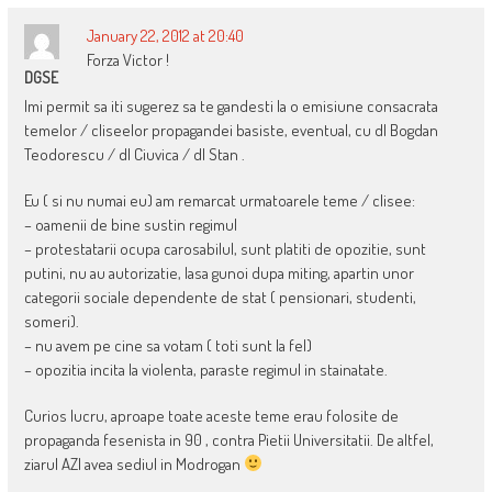
January 22, 2012 at 20:40
Forza Victor !
DGSE
Imi permit sa iti sugerez sa te gandesti la o emisiune consacrata
temelor / cliseelor propagandei basiste, eventual, cu dl Bogdan
Teodorescu / dl Ciuvica / dl Stan .
Eu ( si nu numai eu) am remarcat urmatoarele teme / clisee:
– oamenii de bine sustin regimul
– protestatarii ocupa carosabilul, sunt platiti de opozitie, sunt
putini, nu au autorizatie, lasa gunoi dupa miting, apartin unor
categorii sociale dependente de stat ( pensionari, studenti,
someri).
– nu avem pe cine sa votam ( toti sunt la fel)
– opozitia incita la violenta, paraste regimul in stainatate.
Curios lucru, aproape toate aceste teme erau folosite de
propaganda fesenista in 90 , contra Pietii Universitatii. De altfel,
ziarul AZI avea sediul in Modrogan