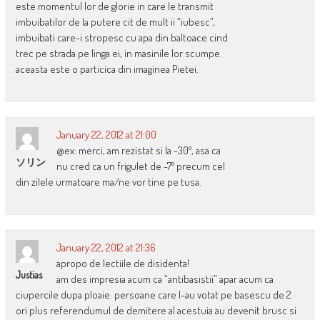
este momentul lor de glorie in care le transmit
imbuibatilor de la putere cit de mult ii “iubesc”,
imbuibati care-i stropesc cu apa din baltoace cind
trec pe strada pe linga ei, in masinile lor scumpe.
aceasta este o particica din imaginea Pietei.
January 22, 2012 at 21:00
@ex: merci, am rezistat si la -30º, asa ca
ソリン
nu cred ca un frigulet de -7º precum cel
din zilele urmatoare ma/ne vor tine pe tusa.
January 22, 2012 at 21:36
apropo de lectiile de disidenta!
Justias
am des impresia acum ca “antibasistii” apar acum ca
ciupercile dupa ploaie. persoane care l-au votat pe basescu de 2
ori plus referendumul de demitere al acestuia au devenit brusc si