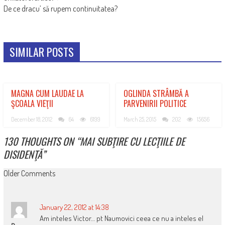
De ce dracu’ să rupem continuitatea?
SIMILAR POSTS
MAGNA CUM LAUDAE LA
OGLINDA STRÂMBĂ A
ŞCOALA VIEŢII
PARVENIRII POLITICE
December 18, 2012
64
6199
March 25, 2015
202
15656
130 THOUGHTS ON “
MAI SUBŢIRE CU LECŢIILE DE
DISIDENŢĂ
”
COMMENT
Older Comments
NAVIGATION
January 22, 2012 at 14:38
Am inteles Victor… pt Naumovici ceea ce nu a inteles el