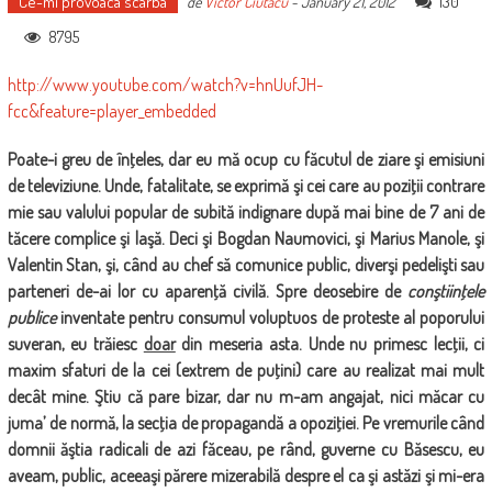
Ce-mi provoaca scarba
130
de
Victor Ciutacu
-
January 21, 2012
8795
http://www.youtube.com/watch?v=hnUufJH-
fcc&feature=player_embedded
Poate-i greu de înţeles, dar eu mă ocup cu făcutul de ziare şi emisiuni
de televiziune. Unde, fatalitate, se exprimă şi cei care au poziţii contrare
mie sau valului popular de subită indignare după mai bine de 7 ani de
tăcere complice şi laşă. Deci şi Bogdan Naumovici, şi Marius Manole, şi
Valentin Stan, şi, când au chef să comunice public, diverşi pedelişti sau
parteneri de-ai lor cu aparenţă civilă. Spre deosebire de
conştiinţele
publice
inventate pentru consumul voluptuos de proteste al poporului
suveran, eu trăiesc
doar
din meseria asta. Unde nu primesc lecţii, ci
maxim sfaturi de la cei (extrem de puţini) care au realizat mai mult
decât mine. Ştiu că pare bizar, dar nu m-am angajat, nici măcar cu
juma’ de normă, la secţia de propagandă a opoziţiei. Pe vremurile când
domnii ăştia radicali de azi făceau, pe rând, guverne cu Băsescu, eu
aveam, public, aceeaşi părere mizerabilă despre el ca şi astăzi şi mi-era