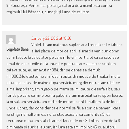
în Bucureşti. Pentru că, pe lângă datoria de a manifesta contra
regimului lui Băsescu, cunoşti şi lume de calitate.
January 22, 2012 at 18:56
Violet, ti-am mai spus saptamana trecuta ca te iubesc
Logofatu Dana
si imi place de mor ce scrii, si marti a venit un domn
cu nr facute la calculator pe care ni le-a impartit, pt ca se saturase
omul de minciunile de la anumite posturi care ziceau ca suntem
cateva sute, eu am avut nr 384, dar se depasise demult
nr.1000.Zilele astea nu am fost in piata, din motive de treaba f multa
pt un parastas, de maine dupa serviciu merg din nou, si am uitat ce
e mai important, am rugat-o pe mama sa imi caute o esarfa alba, sau
funda pe care sa mi-o pun la palton, si am mai uitat sa va spun lucrez
la privat, am serviciu, am carte de munca, sunt f multumita de locul
unde lucrez, dar consider ca e normal sa fiu alaturi de oamenii care
isi striga nemultumirea, nu sa stau acasa si sa comentez.Si da
recunosc ca nu am stat chiar mai tarziu de ora 8, totusi plec de la 6
dimineata si sunt si eu om, iar luna asta am implinit 46 cu ajutorul