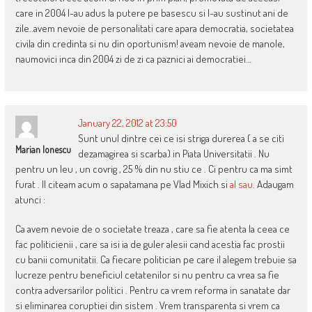
care in 2004 l-au adus la putere pe basescu si l-au sustinut ani de
zile..avem nevoie de personalitati care apara democratia, societatea
civila din credinta si nu din oportunism! aveam nevoie de manole,
naumovici inca din 2004 zi de zi ca paznici ai democratiei…
January 22, 2012 at 23:50
Sunt unul dintre cei ce isi striga durerea ( a se citi
Marian Ionescu
dezamagirea si scarba) in Piata Universitatii . Nu
pentru un leu , un covrig , 25 % din nu stiu ce . Ci pentru ca ma simt
furat . Il citeam acum o sapatamana pe Vlad Mixich si
al sau
. Adaugam
atunci :
Ca avem nevoie de o societate treaza , care sa fie atenta la ceea ce
fac politicienii , care sa isi ia de guler alesii cand acestia fac prostii
cu banii comunitatii. Ca fiecare politician pe care il alegem trebuie sa
lucreze pentru beneficiul cetatenilor si nu pentru ca vrea sa fie
contra adversarilor politici . Pentru ca vrem reforma in sanatate dar
si eliminarea coruptiei din sistem . Vrem transparenta si vrem ca