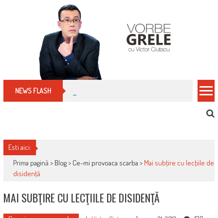
Skip
to
content
Cum îți schimbi, rapid, gratuit și eficient, furniz
NEWS FLASH
Esti aici:
Prima pagină >
Blog
>
Ce-mi provoaca scarba
>
Mai subţire cu lecţiile de
disidenţă
MAI SUBŢIRE CU LECŢIILE DE DISIDENŢĂ