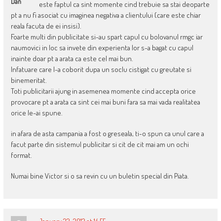
Dan
este faptul ca sint momente cind trebuie sa stai deoparte
pt a nu fi asociat cu imaginea negativa a clientului (care este chiar
reala facuta de ei insisi).
Foarte multi din publicitate si-au spart capul cu bolovanul rmgc iar
naumovici in loc sa invete din experienta lor s-a bagat cu capul
inainte doar pt a arata ca este cel mai bun.
Infatuare care l-a coborit dupa un soclu cistigat cu greutate si
binemeritat.
Toti publicitarii ajung in asemenea momente cind accepta orice
provocare pt a arata ca sint cei mai buni fara sa mai vada realitatea
orice le-ai spune.
in afara de asta campania a fost o greseala, ti-o spun ca unul care a
facut parte din sistemul publicitar si cit de cit mai am un ochi
format.
Numai bine Victor si o sa revin cu un buletin special din Piata.