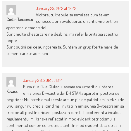
January 23, 2012 at 19:42
Victore, tu trebuie sa ramai asa cum te-am
Costin Tanasescu
cunoscut, un revolutionar, un critic virulent, un
aparator al democratiei.
Sunt multe chestii care ne dezbina, ma refer la unitatea acestrui
popor.
Sunt putini cei ce au rigoarea ta. Suntem un grup foarte mare de
oameni care te admiram.
January 28, 2012 at 13:14
Buna ziua D-le Ciutacu…aseara am urmarit cu interes
Kovacs
emisiunea D-voastra dar D-l STAN a aparut in postura de
negativist.Ma intreb omul acesta are un pic de patriotism in el?Eu de
unul singur nu cred si cand mai invitati in emisiunea D-voastra am sa
trec pe alt post.In oricare ipostaza in care Dl.Locotenent a incalcat
regulamentul militar s-a reflectat in mod evident patriotismul si
sentimentul comun cu protestatantii.In mod evident daca eu as fi