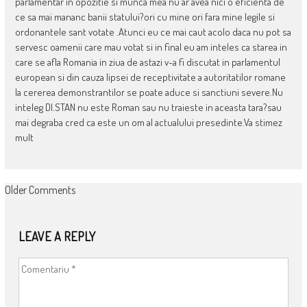
parlamentar in opozitie si munca mea nu ar avea nici o eficienta de
ce sa mai mananc banii statului?ori cu mine ori fara mine legile si
ordonantele sant votate .Atunci eu ce mai caut acolo daca nu pot sa
servesc oamenii care mau votat si in final eu am inteles ca starea in
care se afla Romania in ziua de astazi v-a fi discutat in parlamentul
european si din cauza lipsei de receptivitate a autoritatilor romane
la cererea demonstrantilor se poate aduce si sanctiuni severe.Nu
inteleg Dl.STAN nu este Roman sau nu traieste in aceasta tara?sau
mai degraba cred ca este un om al actualului presedinte.Va stimez
mult
COMMENT
Older Comments
NAVIGATION
LEAVE A REPLY