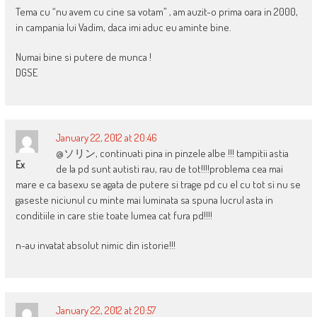
Tema cu “nu avem cu cine sa votam” , am auzit-o prima oara in 2000,
in campania lui Vadim, daca imi aduc eu aminte bine.
Numai bine si putere de munca !
DGSE
January 22, 2012 at 20:46
@ソリン, continuati pina in pinzele albe !!! tampitii astia
Ex
de la pd sunt autisti rau, rau de tot!!!!problema cea mai
mare e ca basexu se agata de putere si trage pd cu el cu tot si nu se
gaseste niciunul cu minte mai luminata sa spuna lucrul asta in
conditiile in care stie toate lumea cat fura pd!!!!
n-au invatat absolut nimic din istorie!!!
January 22, 2012 at 20:57