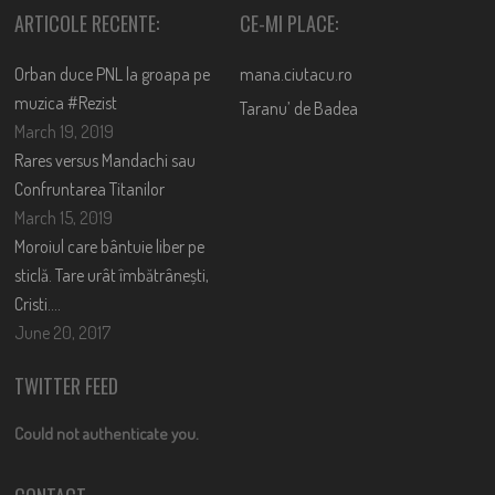
ARTICOLE RECENTE:
CE-MI PLACE:
Orban duce PNL la groapa pe
mana.ciutacu.ro
muzica #Rezist
Taranu’ de Badea
March 19, 2019
Rares versus Mandachi sau
Confruntarea Titanilor
March 15, 2019
Moroiul care bântuie liber pe
sticlă. Tare urât îmbătrânești,
Cristi….
June 20, 2017
TWITTER FEED
Could not authenticate you.