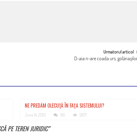
Urmatorul articol
D-aia n-are coada urs, golănaşilo
NE PREDĂM OLECUŢĂ ÎN FAŢA SISTEMULUI?
June 14, 2010
86
5871
CĂ PE TEREN JURIDIC
”