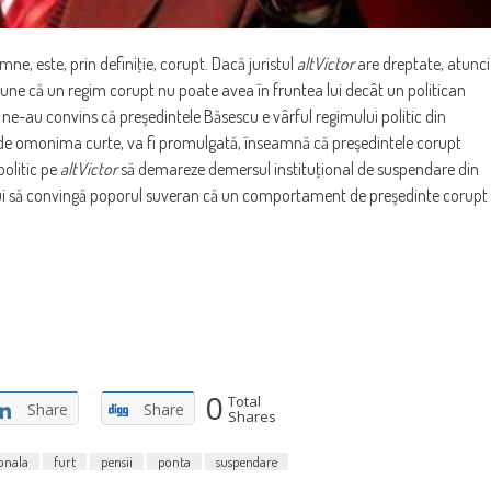
mne, este, prin definiţie, corupt. Dacă juristul
altVictor
are dreptate, atunci
une că un regim corupt nu poate avea în fruntea lui decât un politican
 ne-au convins că preşedintele Băsescu e vârful regimului politic din
 de omonima curte, va fi promulgată, înseamnă că preşedintele corupt
politic pe
altVictor
să demareze demersul instituţional de suspendare din
ebui să convingă poporul suveran că un comportament de preşedinte corupt
0
Total
Share
Share
Shares
ionala
furt
pensii
ponta
suspendare