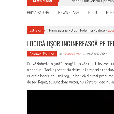
Ziaristul Ion Cristoiu, prima 
NEWS FLASH
PRIMA PAGINĂ
NEWS FLASH
BLOG
GUES
Esti aici:
Prima pagină >
Blog
>
Polemici Politice
>
Logi
LOGICĂ UŞOR INGINEREASCĂ PE TE
Polemici Politice
de
Victor Ciutacu
-
October 6, 2010
Dragă Roberta, o ţară întreagă te-a văzut, la televizor, c
o conduci. Dacă aş beneficia de imunitate pentru declaraţi
că eşti o hoaţă; sau, mă rog, un hoţ, că el e fost procuror 
de sex. Repet, eu sunt doar Victor, nu
altVictor
, deci nu-