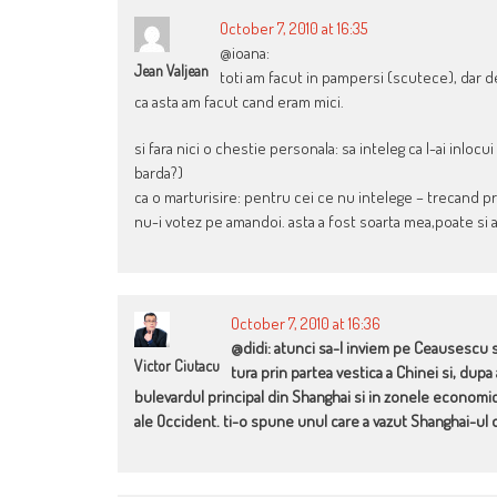
October 7, 2010 at 16:35
@ioana:
Jean Valjean
toti am facut in pampersi (scutece), dar d
ca asta am facut cand eram mici.
si fara nici o chestie personala: sa inteleg ca l-ai inl
barda?)
ca o marturisire: pentru cei ce nu intelege – trecand p
nu-i votez pe amandoi. asta a fost soarta mea,poate si a
October 7, 2010 at 16:36
@didi: atunci sa-l inviem pe Ceausescu si
Victor Ciutacu
tura prin partea vestica a Chinei si, dup
bulevardul principal din Shanghai si in zonele economic
ale Occident. ti-o spune unul care a vazut Shanghai-ul d