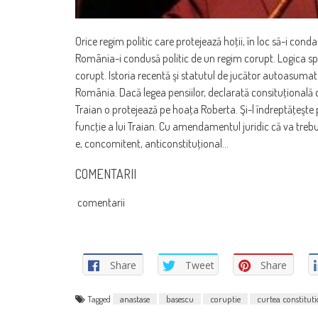
Orice regim politic care protejează hoţii, în loc să-i conda
România-i condusă politic de un regim corupt. Logica sp
corupt. Istoria recentă şi statutul de jucător autoasumat
România. Dacă legea pensiilor, declarată consituţională
Traian o protejează pe hoaţa Roberta. Şi-l îndreptăţeşte 
funcţie a lui Traian. Cu amendamentul juridic că va tr
e, concomitent, anticonstituţional…
COMENTARII
comentarii
Share
Tweet
Share
Tagged
anastase
basescu
coruptie
curtea constitut