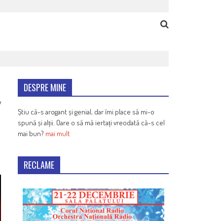
DESPRE MINE
7
Știu că-s arogant și genial, dar îmi place să mi-o
spună și alții. Oare o să mă iertați vreodată că-s cel
mai bun?
mai mult
RECLAME