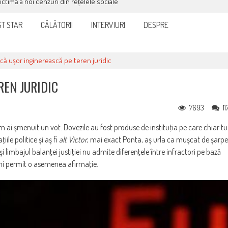
victimă a noi cenzuri din rețelele sociale
T STAR
CĂLĂTORII
INTERVIURI
DESPRE
că uşor inginerească pe teren juridic
REN JURIDIC
7693
11
um ai şmenuit un vot. Dovezile au fost produse de instituţia pe care chiar tu
ile politice şi aş fi
alt Victor
, mai exact Ponta, aş urla ca muşcat de şarpe
şi limbajul balanţei justiţiei nu admite diferenţele între infractori pe bază
mi permit o asemenea afirmaţie.