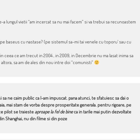
e-a lungul vietii “am incercat sa nu mai facem” si va trebui sa recunoastem
ocui pe baseus cu nastase? (pe sistemul sa-mi tai venele cu toporu’ sau cu
rin ceea ce am trecut in 2004 , in 2009, in Decembrie nu ma lasat inima sa
 altora, sa am de ales din nou intre doi “comunisti”
 sa ne caim public ca l-am impuscat. pana atunci, te sfatuiesc sa dai o
a aia, mai stam de vorba despre prosperitate generala. pentru rigoare, pe
e pilot se traieste
aproape la fel de bine
ca in tarile mai putin dezvoltate
in Shanghai, nu din filme si din poze