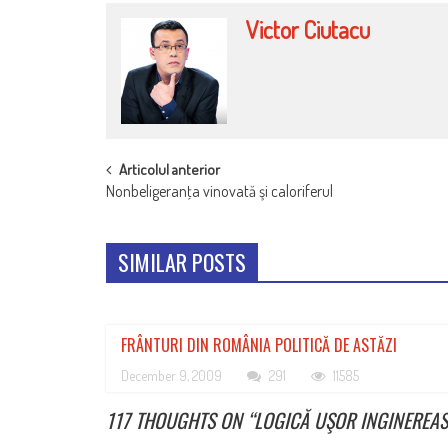
Victor Ciutacu
POST
Articolul anterior
Nonbeligeranţa vinovată şi caloriferul
NAVIGATION
SIMILAR POSTS
FRÂNTURI DIN ROMÂNIA POLITICĂ DE ASTĂZI
December 9, 2009
291
11585
117 THOUGHTS ON “
LOGICĂ UŞOR INGINEREAS