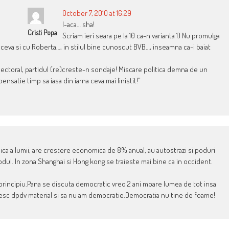
October 7, 2010 at 16:29
I-aca… sha!
Cristi Popa
Scriam ieri seara pe la 10 ca-n varianta 1) Nu promulga
e ceva si cu Roberta…, in stilul bine cunoscut BVB…, inseamna ca-i baiat
lectoral, partidul (re)creste-n sondaje! Miscare politica demna de un
ensatie timp sa iasa din iarna ceva mai linistit!”
ca a lumii, are crestere economica de 8% anual, au autostrazi si poduri
ul. In zona Shanghai si Hong kong se traieste mai bine ca in occident.
e principiu.Pana se discuta democratic vreo 2 ani moare lumea de tot insa
oresc dpdv material si sa nu am democratie.Democratia nu tine de foame!