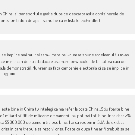
 in China! si transportul e gratis.dupa ce descarca astia containerele de
 donez un bidon de apa ( sa nu fie ca in lista lui Schindler).
a se implice mai mult si asta-i mare bai -cum ar spune ardeleanul.Eu m-as
ice in miscari de strada daca e asa mare pewricolul de Dictatura caci de
tia,la demonstratii!!!Nu vrem sa faca campanie electorala ci sa se implice in
PDL !!!!!
aieste bine in China tu intelegi ca ma refer la toata China…Stiu foarte bine
 de 1 miliard si 100 de milioane de oameni…nu pot trai toti bine. Insa daca 5%
 ca 55.000.000 de oameni traiesc bine. Hai sa vedem in SUA de ex daca
riza in care trebuie sa rezolvi criza. Poate ca dupa tine ar fi trebuit sa se