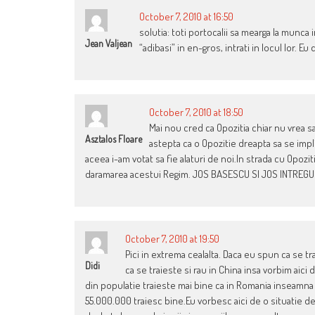
October 7, 2010 at 16:50
solutia: toti portocalii sa mearga la munca
Jean Valjean
“adibasi” in en-gros, intrati in locul lor. Eu
October 7, 2010 at 18:50
Mai nou cred ca Opozitia chiar nu vrea s
Asztalos Floare
astepta ca o Opozitie dreapta sa se impl
aceea i-am votat sa fie alaturi de noi.In strada cu Opozi
daramarea acestui Regim. JOS BASESCU SI JOS INTREGUL 
October 7, 2010 at 19:50
Pici in extrema cealalta. Daca eu spun ca se tr
Didi
ca se traieste si rau in China insa vorbim aici
din populatie traieste mai bine ca in Romania inseamna
55.000.000 traiesc bine.Eu vorbesc aici de o situatie de c