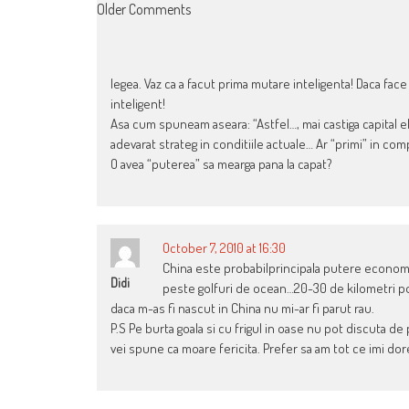
COMMENT
Older Comments
NAVIGATION
legea. Vaz ca a facut prima mutare inteligenta! Daca fac
inteligent!
Asa cum spuneam aseara: “Astfel…, mai castiga capital e
adevarat strateg in conditiile actuale… Ar “primi” in comp
O avea “puterea” sa mearga pana la capat?
October 7, 2010 at 16:30
China este probabilprincipala putere economi
Didi
peste golfuri de ocean…20-30 de kilometri pod
daca m-as fi nascut in China nu mi-ar fi parut rau.
P.S Pe burta goala si cu frigul in oase nu pot discuta d
vei spune ca moare fericita. Prefer sa am tot ce imi d