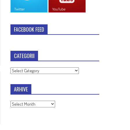
FACEBOOK FEED
CATEGORII
Categorii
ARHIVE
Arhive