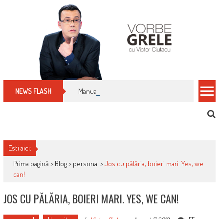
Skip
to
content
Manualul micului cititor de facturi: nu plăti nimic 
NEWS FLASH
Esti aici:
Prima pagină >
Blog
>
personal
>
Jos cu pălăria, boieri mari. Yes, we
can!
JOS CU PĂLĂRIA, BOIERI MARI. YES, WE CAN!