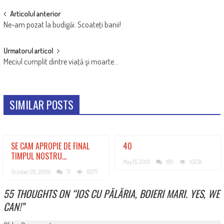
POST
Articolul anterior
Ne-am pozat la budigăi. Scoateţi banii!
NAVIGATION
Urmatorul articol
Meciul cumplit dintre viaţă şi moarte…
SIMILAR POSTS
SE CAM APROPIE DE FINAL
40
TIMPUL NOSTRU…
May 15, 2010
180
10234
October 20, 2009
71
6077
55 THOUGHTS ON “
JOS CU PĂLĂRIA, BOIERI MARI. YES, WE
CAN!
”