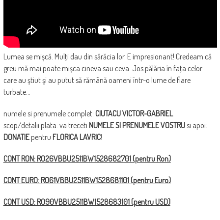
Lumea se mişcă. Mulţi dau din sărăcia lor. E impresionant! Credeam că
greu mă mai poate mişca cineva sau ceva. Jos pălăria în faţa celor
care au ştiut şi au putut să rămână oameni într-o lume de fiare
turbate…
numele si prenumele complet:
CIUTACU VICTOR-GABRIEL
scop/detalii plata: va treceti
NUMELE SI PRENUMELE VOSTRU
si apoi:
DONATIE
pentru
FLORICA LAVRIC
!
CONT RON: RO26VBBU2511BW1528682701 (pentru Ron)
CONT EURO: RO61VBBU2511BW1528681101 (pentru Euro)
CONT USD: RO90VBBU2511BW1528683101 (pentru USD)