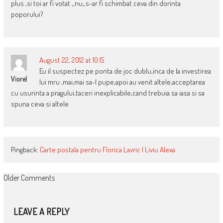
plus ,si toi ar fi votat ,,nu,,s-ar fi schimbat ceva din dorinta
poporului?
August 22, 2012 at 10:15
Eu il suspectez pe ponta de joc dublu,inca de la investirea
Viorel
lui mru ,mai,mai sa-l pupe,apoi au venit altele,acceptarea
cu usurinta a pragului,taceri inexplicabile,cand trebuia sa iasa si sa
spuna ceva si altele
Pingback:
Carte postala pentru Florica Lavric | Liviu Alexa
COMMENT
Older Comments
NAVIGATION
LEAVE A REPLY