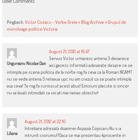
COMMENT
Older Comments
NAVIGATION
Pingback:
Victor Ciutacu – Vorbe Grele » Blog Archive » Grupul de
monoloage politice Victoria
August 21, 2012 at 16:47
Servus Victor urmaresc antena 3 deoarece
Ungureanu Nicolae Dan
aici gasesc informatii adevarate despre ce se
intimpla pe scena politica de la noi!te rog fa ceva ca la Roman NEAMT
nu se vede antena 3 reteaua upc nu am crezut ca se poate intimpla
asa ceva! Te rog fa cunoscut acest abuz! Emisiuni placute si sincer
nu va lasati intimidati ca voi ati mai ramas obiectivi!
August 21, 2012 at 22:10
Intrebare adresata doamnei Aspazia Cojocaru:Nu s-a
Liliana
intrunit cvorumul?Daca se mai prezentau 4procente in