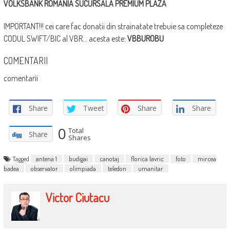
VOLKSBANK ROMANIA SUCURSALA PREMIUM PLAZA
IMPORTANT!!! cei care fac donatii din strainatate trebuie sa completeze
CODUL SWIFT/BIC al VBR… acesta este:
VBBUROBU
COMENTARII
comentarii
Share
Tweet
Share
Share
0
Total
Share
Shares
Tagged
antena 1
budigai
canotaj
florica lavric
foto
mircea
badea
observator
olimpiada
teledon
umanitar
Victor Ciutacu