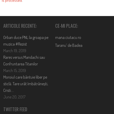
is processed
.
ARTICOLE RECENTE:
CE-MI PLACE:
Orban duce PNL la groapa pe
mana.ciutacu.ro
muzica #Rezist
Taranu’ de Badea
March 19, 2019
Rares versus Mandachi sau
Confruntarea Titanilor
March 15, 2019
Moroiul care bântuie liber pe
sticlă. Tare urât îmbătrânești,
Cristi….
June 20, 2017
TWITTER FEED