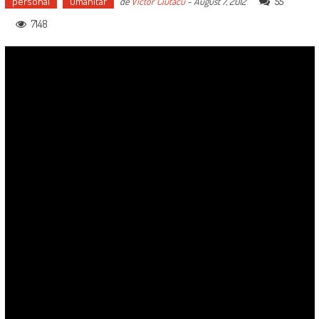
personal
Umanitar
55
de
Victor Ciutacu
-
August 7, 2012
7148