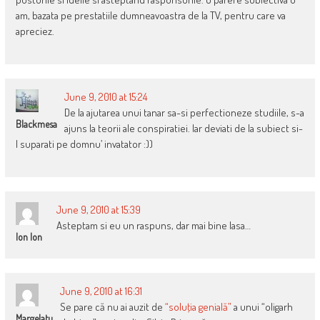
am, bazata pe prestatiile dumneavoastra de la TV, pentru care va
apreciez.
June 9, 2010 at 15:24
De la ajutarea unui tanar sa-si perfectioneze studiile, s-a
Blackmesa
ajuns la teorii ale conspiratiei. Iar deviati de la subiect si-
l suparati pe domnu’ invatator :))
June 9, 2010 at 15:39
Asteptam si eu un raspuns, dar mai bine lasa…
Ion Ion
June 9, 2010 at 16:31
Se pare că nu ai auzit de
“soluţia genială”
a unui “oligarh
Margelatu