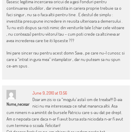
Gasesc legitima incercarea oricui de a gasi fonduri pentru
continuarea studiilor , dar investitia in cariera proprie trebuie sa o
faci singur , nu sa o faca altii pentru tine . E destul de simplu :
investitia presupune incredere in reusita ulterioara a demersului .
Tu nu esti dispus sa risti nimic din veniturile tale (chiar cele viitoare
, nu conteaza) pentru viitorul tau – cum poti crede ca altcineva ar
avea increderea care tie iti lipseste ???
Imi pare sincer rau pentru acest domn Sava , pe care nu-l cunosc si
care a “intrat in gura mea” intamplator , dar nu puteam sa nu spun
ce-am spus .
June 9, 2010 at 13:56
Doar am zis io ca “mogulu’ asta’i om de treaba!!! D-aia
Nume_necesar
nici nu ma intereseaza ce rahat mananca altii. Asa
cum nimeni n-a amintit de bursele Patriciu care s-au dat pe drept.
Am o nepoata care daca n-ar fi avut bursa asta niciodata n-ar fi avut
cum termina o scoala. Felicitari!
Cat despre faptul ca ne-am obisnuit sa vedem peste tot