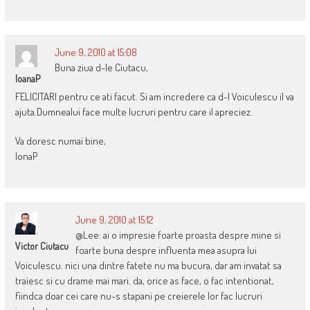
June 9, 2010 at 15:08
Buna ziua d-le Ciutacu,
IoanaP
FELICITARI pentru ce ati facut. Si am incredere ca d-l Voiculescu il va
ajuta.Dumnealui face multe lucruri pentru care il apreciez.
Va doresc numai bine,
IonaP
June 9, 2010 at 15:12
@Lee: ai o impresie foarte proasta despre mine si
Victor Ciutacu
foarte buna despre influenta mea asupra lui
Voiculescu. nici una dintre fatete nu ma bucura, dar am invatat sa
traiesc si cu drame mai mari. da, orice as face, o fac intentionat,
fiindca doar cei care nu-s stapani pe creierele lor fac lucruri