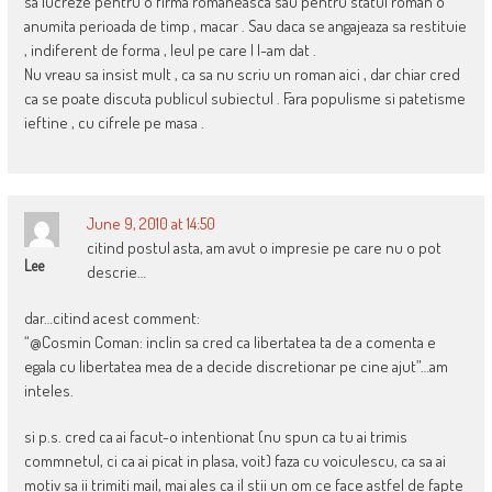
sa lucreze pentru o firma romaneasca sau pentru statul roman o
anumita perioada de timp , macar . Sau daca se angajeaza sa restituie
, indiferent de forma , leul pe care I l-am dat .
Nu vreau sa insist mult , ca sa nu scriu un roman aici , dar chiar cred
ca se poate discuta publicul subiectul . Fara populisme si patetisme
ieftine , cu cifrele pe masa .
June 9, 2010 at 14:50
citind postul asta, am avut o impresie pe care nu o pot
Lee
descrie…
dar…citind acest comment:
“@Cosmin Coman: inclin sa cred ca libertatea ta de a comenta e
egala cu libertatea mea de a decide discretionar pe cine ajut”…am
inteles.
si p.s. cred ca ai facut-o intentionat (nu spun ca tu ai trimis
commnetul, ci ca ai picat in plasa, voit) faza cu voiculescu, ca sa ai
motiv sa ii trimiti mail, mai ales ca il stii un om ce face astfel de fapte