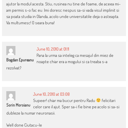
ajutor la modul acesta. Stiu, rusinea nu tine de foame, de aceea mi-
am permis s-o fac eu. Imi doresc nespus sa-si vada visul implinit si
sa poata studia in Olanda, acolo unde universitatile deja o asteapta.
Va multumesc! O seara buna!
June 10, 2010 at 01:11
Pana la urma sa inteleg ca mesajul din miez de
Bogdan Epureanu
noapte chiar era a mogului si ca treaba s-a
rezolvat?
June 10, 2010 at 03:08
Supeer! chiar ma bucur pentru Radu
felicitari
Sorin Moroianu
celor care il ajut. Sper sa-i fie bine pe acolo si sa-si
dubleze la numar neuronasii.
Well done Ciutacu-le