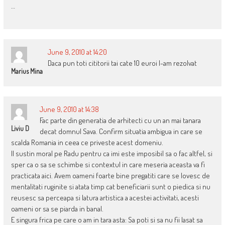
…
June 9, 2010 at 14:20
Daca pun toti cititorii tai cate 10 euroi l-am rezolvat
Marius Mina
June 9, 2010 at 14:38
Fac parte din generatia de arhitecti cu un an mai tanara
Liviu D
decat domnul Sava. Confirm situatia ambigua in care se
scalda Romania in ceea ce priveste acest domeniu.
Il sustin moral pe Radu pentru ca imi este imposibil sa o fac altfel, si
sper ca o sa se schimbe si contextul in care meseria aceasta va fi
practicata aici. Avem oameni foarte bine pregatiti care se lovesc de
mentalitati ruginite si atata timp cat beneficiarii sunt o piedica si nu
reusesc sa perceapa si latura artistica a acestei activitati, acesti
oameni or sa se piarda in banal.
E singura frica pe care o am in tara asta: Sa poti si sa nu fii lasat sa