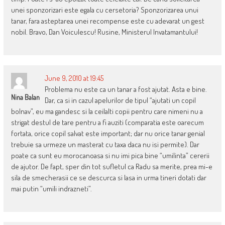
unei sponzorizari este egala cu cersetoria? Sponzorizarea unui
tanar, fara asteptarea unei recompense este cu adevarat un gest
nobil. Bravo, Dan Voiculescu! Rusine, Ministerul Invatamantului!
June 9, 2010 at 19:45
Problema nu este ca un tanar a fost ajutat. Asta e bine.
Nina Balan
Dar, ca si in cazul apelurilor de tipul “ajutati un copil
bolnav”, eu ma gandesc si la ceilalti copii pentru care nimeni nu a
strigat destul de tare pentru a fi auziti (comparatia este oarecum
fortata, orice copil salvat este important; dar nu orice tanar genial
trebuie sa urmeze un masterat cu taxa daca nu isi permite). Dar
poate ca sunt eu morocanoasa si nu imi pica bine “umilinta” cererii
de ajutor. De fapt, sper din tot sufletul ca Radu sa merite, prea mi-e
sila de smecherasii ce se descurca si lasa in urma tineri dotati dar
mai putin “umili indrazneti”.