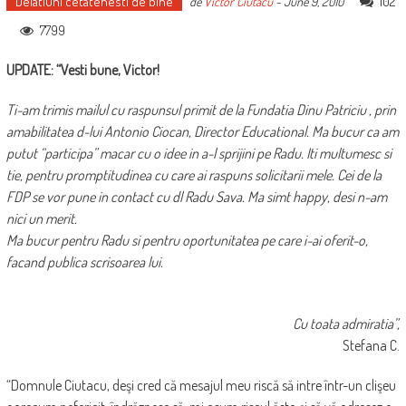
Delatiuni cetatenesti de bine
102
de
Victor Ciutacu
-
June 9, 2010
7799
UPDATE: “Vesti bune, Victor!
Ti-am trimis mailul cu raspunsul primit de la Fundatia Dinu Patriciu , prin
amabilitatea d-lui Antonio Ciocan, Director Educational. Ma bucur ca am
putut “participa” macar cu o idee in a-l sprijini pe Radu. Iti multumesc si
tie, pentru promptitudinea cu care ai raspuns solicitarii mele. Cei de la
FDP se vor pune in contact cu dl Radu Sava. Ma simt happy, desi n-am
nici un merit.
Ma bucur pentru Radu si pentru oportunitatea pe care i-ai oferit-o,
facand publica scrisoarea lui.
Cu toata admiratia”,
Stefana C.
“Domnule Ciutacu, deşi cred că mesajul meu riscă să intre într-un clişeu