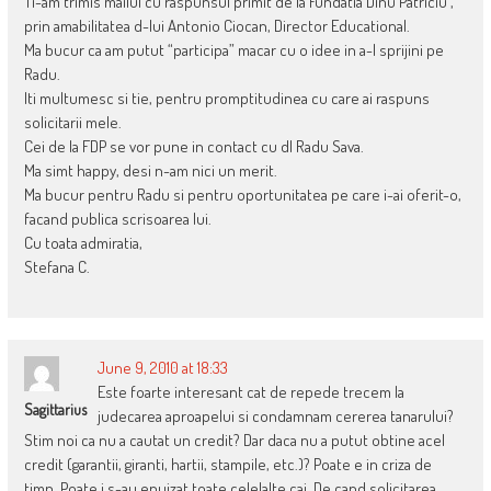
Ti-am trimis mailul cu raspunsul primit de la Fundatia Dinu Patriciu ,
prin amabilitatea d-lui Antonio Ciocan, Director Educational.
Ma bucur ca am putut “participa” macar cu o idee in a-l sprijini pe
Radu.
Iti multumesc si tie, pentru promptitudinea cu care ai raspuns
solicitarii mele.
Cei de la FDP se vor pune in contact cu dl Radu Sava.
Ma simt happy, desi n-am nici un merit.
Ma bucur pentru Radu si pentru oportunitatea pe care i-ai oferit-o,
facand publica scrisoarea lui.
Cu toata admiratia,
Stefana C.
June 9, 2010 at 18:33
Este foarte interesant cat de repede trecem la
Sagittarius
judecarea aproapelui si condamnam cererea tanarului?
Stim noi ca nu a cautat un credit? Dar daca nu a putut obtine acel
credit (garantii, giranti, hartii, stampile, etc.)? Poate e in criza de
timp. Poate i s-au epuizat toate celelalte cai. De cand solicitarea