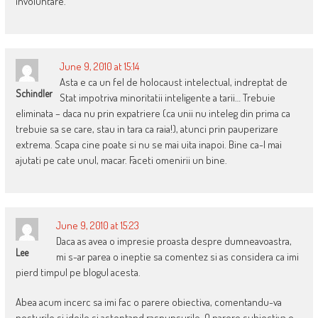
involuntare.
June 9, 2010 at 15:14
Asta e ca un fel de holocaust intelectual, indreptat de
Schindler
Stat impotriva minoritatii inteligente a tarii… Trebuie
eliminata – daca nu prin expatriere (ca unii nu inteleg din prima ca
trebuie sa se care, stau in tara ca raia!), atunci prin pauperizare
extrema. Scapa cine poate si nu se mai uita inapoi. Bine ca-l mai
ajutati pe cate unul, macar. Faceti omenirii un bine.
June 9, 2010 at 15:23
Daca as avea o impresie proasta despre dumneavoastra,
Lee
mi s-ar parea o ineptie sa comentez si as considera ca imi
pierd timpul pe blogul acesta.
Abea acum incerc sa imi fac o parere obiectiva, comentandu-va
posturile si ideile si asteptand raspunsurile. O parere subiectiva o