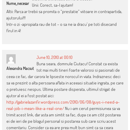
Nume_necesar
Unii: Corect, sa-l ajutam!
Altii: Parca ar trebii sa promita o “prestatie” viitoare in contrapartida,
ajutorului!!!
Intr-o zi -apropiata rau de tot – o sa ne ia dracu’ pe toti disecand
firul in 4!
June 10, 2010 at 00:10
Buna seara, domnule Ciutacu! Constat ca exista
Alexandra Macsut
tot mai multi tineri foarte valorosi si pasionati de
ceea ce fac, dar carora le lipseste norocul in viata. Indraznesc deci
sa va prezint o alta persoana aflata in aceeasi situatie ingrata, pe care
o pretuiesc nespus. Ultima postare disperata, ultimul strigat de
ajutor al ei a fost postat aici:
http://gabrielazanfir.wordpress.com/2010/06/08/guys-i-need-a-
real-job-i-mean-like-a-real-one/
Nu i-am cerut permisiunea sa va
trimit acest link, dar asta am simtit sa fac, dupa ce am citit postarea
ei de ieri de pe blogul personal si postarea sub care scriu acest
comentariu. Consider ca ea are prea mult bun simt ca sa ceara