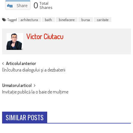
0
Total
Share
Shares
Tagged
arhitectura
bath
binefacere
bursa
caritate
Victor Ciutacu
POST
Articolul anterior
(In)cultura dialogului şi a dezbaterii
NAVIGATION
Urmatorul articol
Invitaţie publică la o baie de mulţime
SIMILAR POSTS