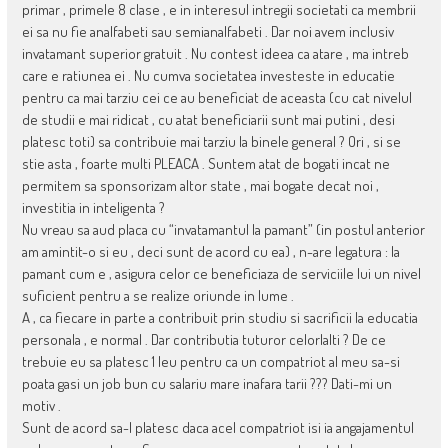
primar , primele 8 clase , e in interesul intregii societati ca membrii
ei sa nu fie analfabeti sau semianalfabeti . Dar noi avem inclusiv
invatamant superior gratuit . Nu contest ideea ca atare , ma intreb
care e ratiunea ei . Nu cumva societatea investeste in educatie
pentru ca mai tarziu cei ce au beneficiat de aceasta (cu cat nivelul
de studii e mai ridicat , cu atat beneficiarii sunt mai putini , desi
platesc toti) sa contribuie mai tarziu la binele general ? Ori , si se
stie asta , foarte multi PLEACA . Suntem atat de bogati incat ne
permitem sa sponsorizam altor state , mai bogate decat noi ,
investitia in inteligenta ?
Nu vreau sa aud placa cu “invatamantul la pamant” (in postul anterior
am amintit-o si eu , deci sunt de acord cu ea) , n-are legatura : la
pamant cum e , asigura celor ce beneficiaza de serviciile lui un nivel
suficient pentru a se realize oriunde in lume .
A , ca fiecare in parte a contribuit prin studiu si sacrificii la educatia
personala , e normal . Dar contributia tuturor celorlalti ? De ce
trebuie eu sa platesc 1 leu pentru ca un compatriot al meu sa-si
poata gasi un job bun cu salariu mare inafara tarii ??? Dati-mi un
motiv .
Sunt de acord sa-l platesc daca acel compatriot isi ia angajamentul