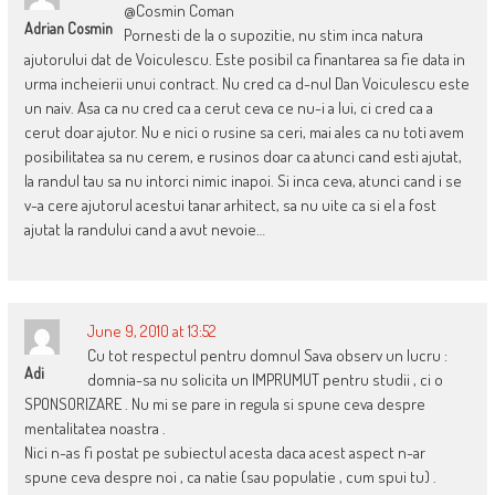
@Cosmin Coman
Adrian Cosmin
Pornesti de la o supozitie, nu stim inca natura
ajutorului dat de Voiculescu. Este posibil ca finantarea sa fie data in
urma incheierii unui contract. Nu cred ca d-nul Dan Voiculescu este
un naiv. Asa ca nu cred ca a cerut ceva ce nu-i a lui, ci cred ca a
cerut doar ajutor. Nu e nici o rusine sa ceri, mai ales ca nu toti avem
posibilitatea sa nu cerem, e rusinos doar ca atunci cand esti ajutat,
la randul tau sa nu intorci nimic inapoi. Si inca ceva, atunci cand i se
v-a cere ajutorul acestui tanar arhitect, sa nu uite ca si el a fost
ajutat la randului cand a avut nevoie…
June 9, 2010 at 13:52
Cu tot respectul pentru domnul Sava observ un lucru :
Adi
domnia-sa nu solicita un IMPRUMUT pentru studii , ci o
SPONSORIZARE . Nu mi se pare in regula si spune ceva despre
mentalitatea noastra .
Nici n-as fi postat pe subiectul acesta daca acest aspect n-ar
spune ceva despre noi , ca natie (sau populatie , cum spui tu) .