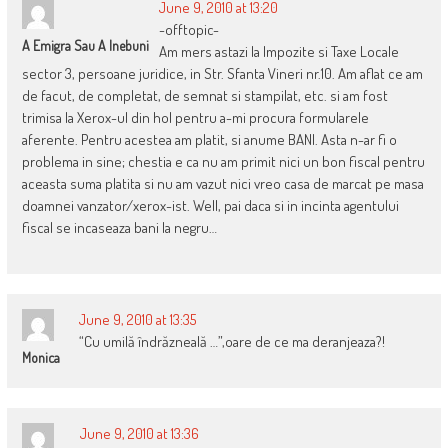
June 9, 2010 at 13:20
-offtopic-
A Emigra Sau A Inebuni
Am mers astazi la Impozite si Taxe Locale
sector 3, persoane juridice, in Str. Sfanta Vineri nr.10. Am aflat ce am
de facut, de completat, de semnat si stampilat, etc. si am fost
trimisa la Xerox-ul din hol pentru a-mi procura formularele
aferente. Pentru acestea am platit, si anume BANI. Asta n-ar fi o
problema in sine; chestia e ca nu am primit nici un bon fiscal pentru
aceasta suma platita si nu am vazut nici vreo casa de marcat pe masa
doamnei vanzator/xerox-ist. Well, pai daca si in incinta agentului
fiscal se incaseaza bani la negru…
June 9, 2010 at 13:35
“Cu umilă îndrăzneală …”,oare de ce ma deranjeaza?!
Monica
June 9, 2010 at 13:36