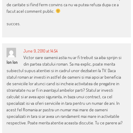
de caritate si fiind ferm convins ca nu va putea refuza dupa ce a
facut acel comment public.
succes.
June 9, 2010 at 14:54
Victor oare oamenii astia nu ar fi trebuit sa aiba sprijin si
Ion Ion
din partea statului roman. Sa ma explic, poate merita
subiectul supus atentiei si in cadrul unor dezbateri la TV. Daca
statul roman ar investi in astfel de oameni si mai apoi ar beneficia
de serviciile lor atunci cand isi incheie activitatea de pregatire in
strainatate nu ar fi in avantajul ambelor parti? Statul ar investi
calculat si ar avea apoi siguranta, in baza unui contract, ca cel
specializat isi va oferi serviciile in tara pentru un numar de ani. In
acest fel Romania ar pastra un numar mai mare de oameni
specializati in tara si ar avea un randament mai mare in activitatile
respective. Poate merita atentie aceasta discutie. Tu ce parere ai?