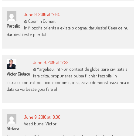
June 9, 2010 at 17:04
@ Cosmin Coman:
Purcelix
In filozofia orientala exista o dogma: daruieste! Ceea ce nu
daruiesti este pierdut.
June 9, 2010 at 17:33
@Margelatu: intr-un context de globalizare civilizata si
Victor Ciutacu
fara criza, propunerea putea fi chiar fezabila. in
actualul context politico-economic, insa, Silviu demonstreaza inca o
data ca vorbeste gura fara el
June 9, 2010 at 18:30
Vesti bune, Victor!
Stefana