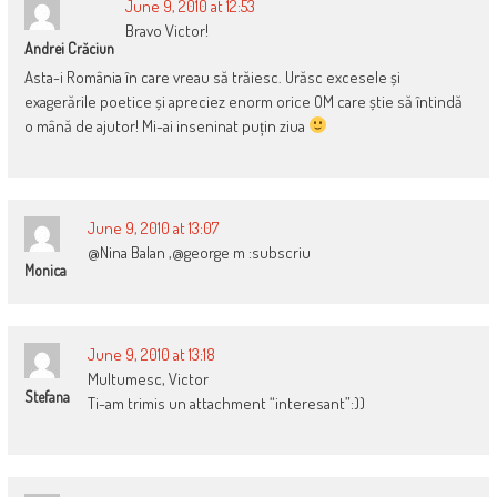
June 9, 2010 at 12:53
Bravo Victor!
Andrei Crăciun
Asta-i România în care vreau să trăiesc. Urăsc excesele și
exagerările poetice și apreciez enorm orice OM care știe să întindă
o mână de ajutor! Mi-ai inseninat puțin ziua
June 9, 2010 at 13:07
@Nina Balan ,@george m :subscriu
Monica
June 9, 2010 at 13:18
Multumesc, Victor
Stefana
Ti-am trimis un attachment “interesant”:))