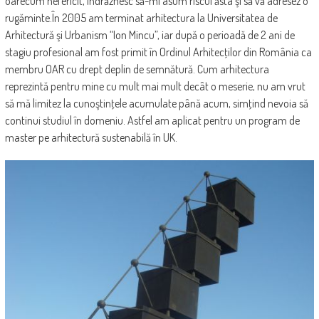
oarecum nefericit, îndrăznesc să-mi asum riscul ăsta şi să vă adresez o
rugăminte.În 2005 am terminat arhitectura la Universitatea de
Arhitectură şi Urbanism “Ion Mincu”, iar după o perioadă de 2 ani de
stagiu profesional am fost primit în Ordinul Arhitecţilor din România ca
membru OAR cu drept deplin de semnătură. Cum arhitectura
reprezintă pentru mine cu mult mai mult decât o meserie, nu am vrut
să mă limitez la cunoştinţele acumulate până acum, simţind nevoia să
continui studiul în domeniu. Astfel am aplicat pentru un program de
master pe arhitectură sustenabilă în UK.