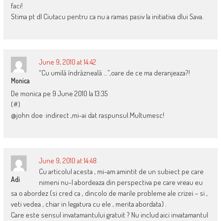
faci!
Stima pt dl Ciutacu pentru ca nu a ramas pasiv la initiativa dlui Sava.
June 9, 2010 at 14:42
“Cu umilă îndrăzneală …”,oare de ce ma deranjeaza?!
Monica
De monica pe 9 June 2010 la 13:35
(#)
@john doe :indirect ,mi-ai dat raspunsul.Multumesc!
June 9, 2010 at 14:48
Cu articolul acesta , mi-am amintit de un subiect pe care
Adi
nimeni nu-l abordeaza din perspectiva pe care vreau eu
sa o abordez (si cred ca , dincolo de marile probleme ale crizei – si ,
veti vedea , chiar in legatura cu ele , merita abordata) .
Care este sensul invatamantului gratuit ? Nu includ aici invatamantul