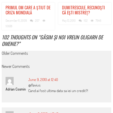
PRIMUL OM CARE A ŞTIUT DE
DUMITRESCULE, RECUNOŞTI
CRIZA MONDIALĂ
CĂ EŞTI MISTREŢ?
December 11, 2009
207
May 13, 2010
102
7946
10658
102 THOUGHTS ON “
GĂSIM ŞI NOI VREUN OLIGARH DE
OMENIE?
”
COMMENT
Older Comments
NAVIGATION
Newer Comments
June 9, 2010 at 12:40
@flavius
Adrian Cosmin
Cand ai fost ultima data sa iei un credit?!