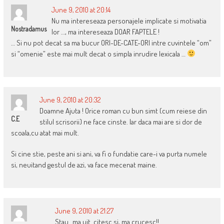
June 9, 2010 at 20:14
Nu ma intereseaza personajele implicate si motivatia
Nostradamus
lor …, ma intereseaza DOAR FAPTELE !
… Si nu pot decat sa ma bucur ORI-DE-CATE-ORI intre cuvintele “om”
si “omenie” este mai mult decat o simpla inrudire lexicala …
June 9, 2010 at 20:32
Doamne Ajuta ! Orice roman cu bun simt (cum reiese din
C.E
stilul scrisorii) ne face cinste. Iar daca mai are si dor de
scoala,cu atat mai mult.
Si cine stie, peste ani si ani, va fi o fundatie care-i va purta numele
si, neuitand gestul de azi, va face mecenat maine.
June 9, 2010 at 21:27
Stau…ma uit..citesc si, ma crucesc!!