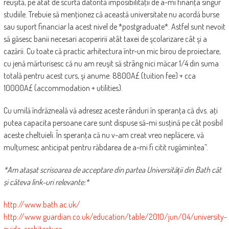
reuşită, pe atât de scurtă datorită imposibilităţii de a-mi finanţa singur
studiile. Trebuie să menţionez că această universitate nu acordă burse
sau suport financiar la acest nivel de *postgraduate*. Astfel sunt nevoit
să găsesc banii necesari acoperirii atât taxei de şcolarizare cât şi a
cazării. Cu toate că practic arhitectura într-un mic birou de proiectare,
cu jenă mărturisesc că nu am reuşit să strâng nici măcar 1/4 din suma
totală pentru acest curs, şi anume: 8800A£ (tuition fee) + cca
10000A£ (accommodation + utilities).
Cu umilă îndrăzneală vă adresez aceste rânduri în speranţa că dvs. aţi
putea capacita persoane care sunt dispuse să-mi susţină pe cât posibil
aceste cheltuieli. În speranţa că nu v-am creat vreo neplăcere, vă
mulţumesc anticipat pentru răbdarea de a-mi fi citit rugămintea”.
*Am atașat scrisoarea de acceptare din partea Universității din Bath cât
și câteva link-uri relevante:*
http://www.bath.ac.uk/
http://www.guardian.co.uk/education/table/2010/jun/04/university-