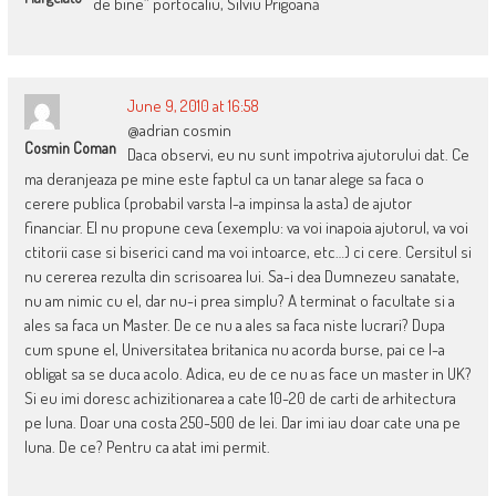
de bine” portocaliu, Silviu Prigoană
June 9, 2010 at 16:58
@adrian cosmin
Cosmin Coman
Daca observi, eu nu sunt impotriva ajutorului dat. Ce
ma deranjeaza pe mine este faptul ca un tanar alege sa faca o
cerere publica (probabil varsta l-a impinsa la asta) de ajutor
financiar. El nu propune ceva (exemplu: va voi inapoia ajutorul, va voi
ctitorii case si biserici cand ma voi intoarce, etc…) ci cere. Cersitul si
nu cererea rezulta din scrisoarea lui. Sa-i dea Dumnezeu sanatate,
nu am nimic cu el, dar nu-i prea simplu? A terminat o facultate si a
ales sa faca un Master. De ce nu a ales sa faca niste lucrari? Dupa
cum spune el, Universitatea britanica nu acorda burse, pai ce l-a
obligat sa se duca acolo. Adica, eu de ce nu as face un master in UK?
Si eu imi doresc achizitionarea a cate 10-20 de carti de arhitectura
pe luna. Doar una costa 250-500 de lei. Dar imi iau doar cate una pe
luna. De ce? Pentru ca atat imi permit.