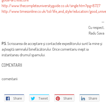
guide-architecture
http://www.thecompleteuniversityguide.co.uk/single.htm?ipg=8727
http://www.timesonline.co.uk/tol/life_and_style/education/good_univer
—
Cu respect,
Radu Sava
P.S.
Scrisoarea de acceptare şi contactele expeditorului sunt la mine şi
aşteaptă semnalul binefăcătorului. Orice comentariu inept ia
instantaneu drumul spamului.
COMENTARII
comentarii
Share
Tweet
Share
Share