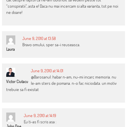
“conspiratii”, asta e! Daca nu mai incercam si alta varianta, tot pe noi
ne doare!
June 9, 2010 at 13:58
Bravo omului, sper sa-i reuseasca.
Laura
June 9, 2010 at 14:01
@Barosanul: habar n-am, nu-mi incarc memoria. nu
Victor Ciutacu
le-am sters de pomana. n-o fac niciodata. un motiv
trebuie sa fi existat
June 9, 2010 at 14:19
Eu ti-as fi scris asa :
John Doe