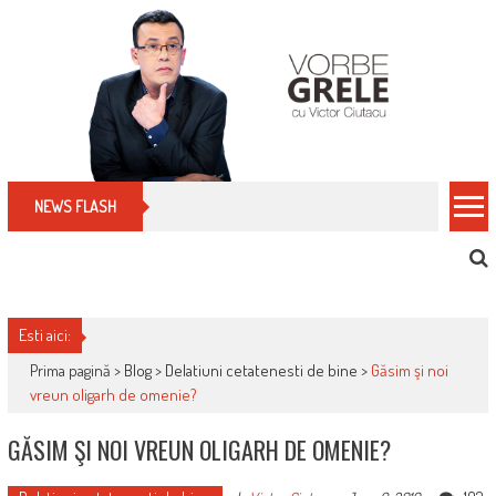
Skip
to
content
Cum îți schimbi, rapid, gratuit și eficient, furniz
NEWS FLASH
Esti aici:
Prima pagină >
Blog
>
Delatiuni cetatenesti de bine
>
Găsim şi noi
vreun oligarh de omenie?
GĂSIM ŞI NOI VREUN OLIGARH DE OMENIE?