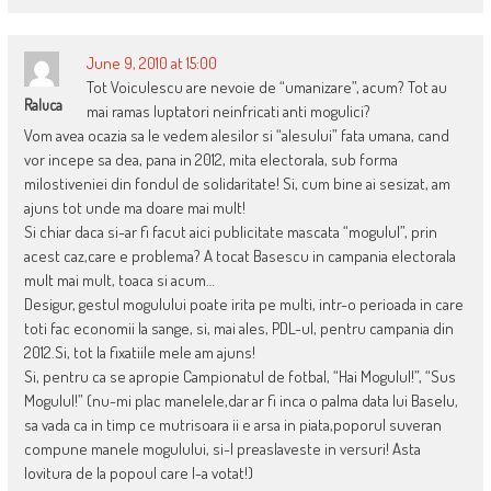
June 9, 2010 at 15:00
Tot Voiculescu are nevoie de “umanizare”, acum? Tot au
Raluca
mai ramas luptatori neinfricati anti mogulici?
Vom avea ocazia sa le vedem alesilor si “alesului” fata umana, cand
vor incepe sa dea, pana in 2012, mita electorala, sub forma
milostiveniei din fondul de solidaritate! Si, cum bine ai sesizat, am
ajuns tot unde ma doare mai mult!
Si chiar daca si-ar fi facut aici publicitate mascata “mogulul”, prin
acest caz,care e problema? A tocat Basescu in campania electorala
mult mai mult, toaca si acum…
Desigur, gestul mogulului poate irita pe multi, intr-o perioada in care
toti fac economii la sange, si, mai ales, PDL-ul, pentru campania din
2012.Si, tot la fixatiile mele am ajuns!
Si, pentru ca se apropie Campionatul de fotbal, “Hai Mogulul!”, “Sus
Mogulul!” (nu-mi plac manelele,dar ar fi inca o palma data lui Baselu,
sa vada ca in timp ce mutrisoara ii e arsa in piata,poporul suveran
compune manele mogulului, si-l preaslaveste in versuri! Asta
lovitura de la popoul care l-a votat!)