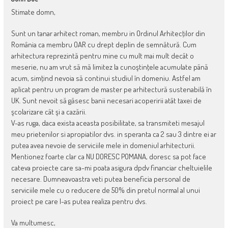
Stimate domn,
Sunt un tanar arhitect roman, membru in Ordinul Arhitecţilor din
România ca membru OAR cu drept deplin de semnătură. Cum
arhitectura reprezintă pentru mine cu mult mai mult decât o
meserie, nu am vrut să mă limitez la cunoştinţele acumulate până
acum, simţind nevoia să continui studiul în domeniu. Astfel am
aplicat pentru un program de master pe arhitectură sustenabilă în
UK. Sunt nevoit să găsesc banii necesari acoperirii atât taxei de
şcolarizare cât şi a cazării.
V-as ruga, daca exista aceasta posibilitate, sa transmiteti mesajul
meu prietenilor si apropiatilor dvs. in speranta ca 2 sau 3 dintre ei ar
putea avea nevoie de serviciile mele in domeniul arhitecturii.
Mentionez foarte clar ca NU DORESC POMANA, doresc sa pot face
cateva proiecte care sa-mi poata asigura dpdv financiar cheltuielile
necesare. Dumneavoastra veti putea beneficia personal de
serviciile mele cu o reducere de 50% din pretul normal al unui
proiect pe care l-as putea realiza pentru dvs.
Va multumesc,