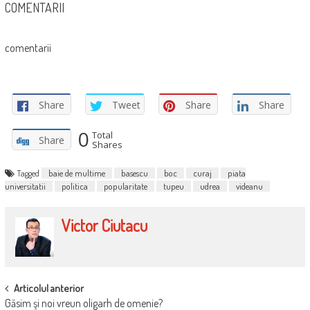
COMENTARII
comentarii
Share
Tweet
Share
Share
0
Total
Share
Shares
Tagged
baie de multime
basescu
boc
curaj
piata
universitatii
politica
popularitate
tupeu
udrea
videanu
Victor Ciutacu
POST
Articolul anterior
Găsim şi noi vreun oligarh de omenie?
NAVIGATION