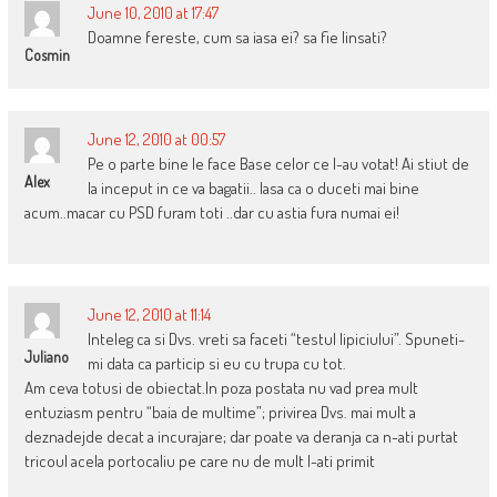
June 10, 2010 at 17:47
Doamne fereste, cum sa iasa ei? sa fie linsati?
Cosmin
June 12, 2010 at 00:57
Pe o parte bine le face Base celor ce l-au votat! Ai stiut de
Alex
la inceput in ce va bagatii.. lasa ca o duceti mai bine
acum..macar cu PSD furam toti ..dar cu astia fura numai ei!
June 12, 2010 at 11:14
Inteleg ca si Dvs. vreti sa faceti “testul lipiciului”. Spuneti-
Juliano
mi data ca particip si eu cu trupa cu tot.
Am ceva totusi de obiectat.In poza postata nu vad prea mult
entuziasm pentru “baia de multime”; privirea Dvs. mai mult a
deznadejde decat a incurajare; dar poate va deranja ca n-ati purtat
tricoul acela portocaliu pe care nu de mult l-ati primit