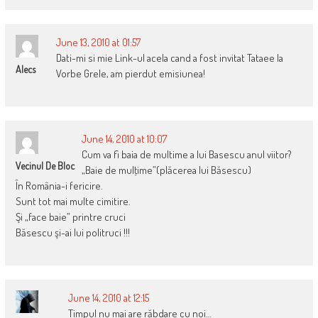
June 13, 2010 at 01:57
Dati-mi si mie Link-ul acela cand a fost invitat Tataee la
Alecs
Vorbe Grele, am pierdut emisiunea!
June 14, 2010 at 10:07
Cum va fi baia de multime a lui Basescu anul viitor?
Vecinul De Bloc
„Baie de mulţime”(plăcerea lui Băsescu)
În România-i fericire.
Sunt tot mai multe cimitire.
Şi „face baie” printre cruci
Băsescu şi-ai lui politruci !!!
June 14, 2010 at 12:15
Timpul nu mai are răbdare cu noi…