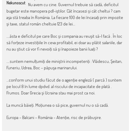
Nekunoscut
Nu avem cu cine. Guvernul trebuie să cadă, deficitul
bugetar este manopera pdl-iştilor. Cât încasezi şi cât cheltui ? cam
aşa stă treaba în România. La fiecare 100 de lei încasaţi prin impozite
şi taxe, statul român cheltuie 123 de lei…
….ăsta e deficitul pe care Boc şi compania au reuşit să-l facă . În loc
să forţeze investiţiile în ceva profitabil, ei doar au plătit salariile, dar
nu au ştiut că vor fi nevoiţi să şi înapoieze banii luaţi ?
….suntem nemulţumiţi de miniştrii incompetenţi : Vlădescu, Şeitan,
Funeriu, Udrea, Boc – păpuşa marinarului.
…conform unui studiu făcut de o agenţie engleză ( parcă ) suntem
pe locul 8 în lume dpdvd. al riscului de incapacitate de plată .
Frumos. Doar Grecia şi Ucraina stau mai prost ca noi.
La muncă băieţi. Moţiunea o să pice, guvernul nu o să cadă.
Europa – Balcani – România – Atenţie, risc de prăbuşire.