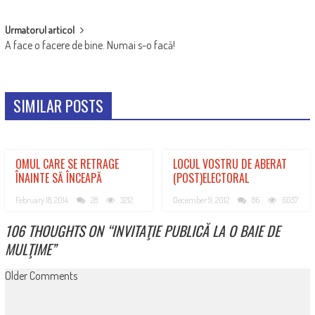
Urmatorul articol
A face o facere de bine. Numai s-o facă!
SIMILAR POSTS
OMUL CARE SE RETRAGE
LOCUL VOSTRU DE ABERAT
ÎNAINTE SĂ ÎNCEAPĂ
(POST)ELECTORAL
February 18, 2014
28
3212
December 9, 2012
86
6057
106 THOUGHTS ON “
INVITAŢIE PUBLICĂ LA O BAIE DE
MULŢIME
”
COMMENT
Older Comments
NAVIGATION