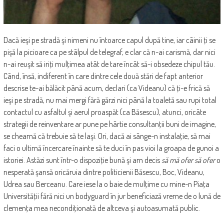
Dacă ieşi pe stradă şi nimeni nu întoarce capul după tine, iar câinii ţi se
pişă la picioare ca pe stâlpul de telegraf, e clar că n-ai carismă, dar nici
n-ai reuşit să iriţi mulţimea atât de tare încât să-i obsedeze chipul tău.
Când, însă, indiferent în care dintre cele două stări de fapt anterior
descrise te-ai bălăcit până acum, declari (ca Videanu) că ţi-e frică să
ieşi pe stradă, nu mai mergi fără gărzi nici până la toaletă sau rupi total
contactul cu asfaltul şi aerul proaspăt (ca Băsescu), atunci, oricâte
strategii de reinventare ar pune pe hârtie consultanţii buni de imagine,
se cheamă că trebuie să te laşi. Ori, dacă ai sânge-n instalaţie, să mai
faci o ultimă încercare înainte să te duci în pas vioi la groapa de gunoi a
istoriei. Astăzi sunt într-o dispoziţie bună şi am decis
să mă ofer să ofer
o
nesperată şansă oricăruia dintre politicienii Băsescu, Boc, Videanu,
Udrea sau Berceanu. Care iese la o baie de mulţime cu mine-n Piaţa
Universităţii fără nici un bodyguard în jur beneficiază vreme de o lună de
clemenţa mea necondiţionată de altceva şi autoasumată public.