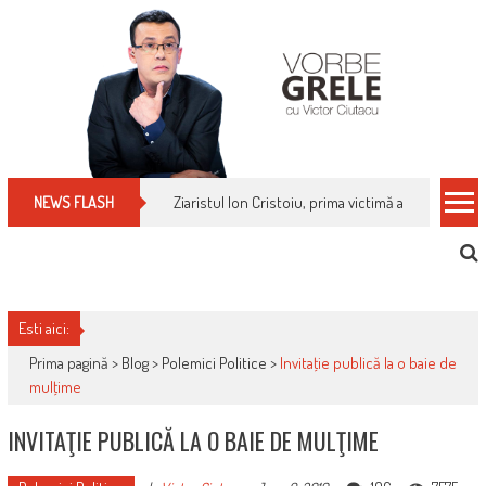
Skip
to
content
Ziaristul Ion Cristoiu, prima victimă a noi cenzuri 
NEWS FLASH
Esti aici:
Prima pagină >
Blog
>
Polemici Politice
>
Invitaţie publică la o baie de
mulţime
INVITAŢIE PUBLICĂ LA O BAIE DE MULŢIME