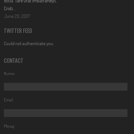
sticlă. Tare urât îmbătrânești,
Cristi….
June 20, 2017
TWITTER FEED
Could not authenticate you.
CONTACT
Nume:
Email:
Mesaj: