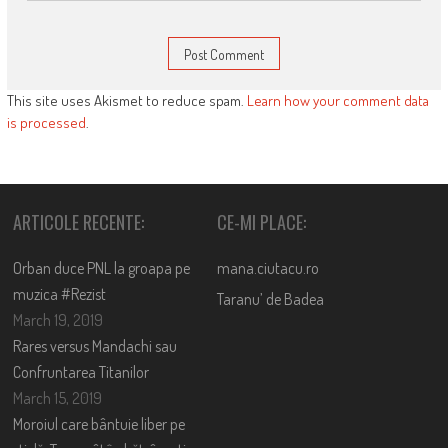
This site uses Akismet to reduce spam.
Learn how your comment data
is processed
.
ARTICOLE RECENTE:
CE-MI PLACE:
Orban duce PNL la groapa pe
mana.ciutacu.ro
muzica #Rezist
Taranu’ de Badea
March 19, 2019
Rares versus Mandachi sau
Confruntarea Titanilor
March 15, 2019
Moroiul care bântuie liber pe