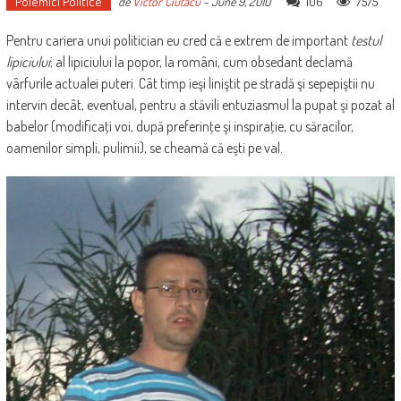
Polemici Politice
106
7575
de
Victor Ciutacu
-
June 9, 2010
Pentru cariera unui politician eu cred că e extrem de important
testul
lipiciului
; al lipiciului la popor, la români, cum obsedant declamă
vârfurile actualei puteri. Cât timp ieşi liniştit pe stradă şi sepepiştii nu
intervin decât, eventual, pentru a stăvili entuziasmul la pupat şi pozat al
babelor (modificaţi voi, după preferinţe şi inspiraţie, cu săracilor,
oamenilor simpli, pulimii), se cheamă că eşti pe val.