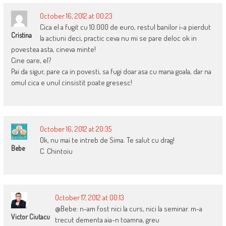
October 16, 2012 at 00:23
Cica el a fugit cu 10.000 de euro, restul banilor i-a pierdut
Cristina
la actiuni deci, practic ceva nu mi se pare deloc ok in
povestea asta, cineva minte!
Cine oare, el?
Pai da sigur, pare ca in povesti, sa fugi doar asa cu mana goala, dar na
omul cica e unul cinsistit poate gresesc!
October 16, 2012 at 20:35
Ok, nu mai te intreb de Sima. Te salut cu drag!
Bebe
C. Chintoiu
October 17, 2012 at 00:13
@Bebe: n-am fost nici la curs, nici la seminar. m-a
Victor Ciutacu
trecut dementa aia-n toamna, greu