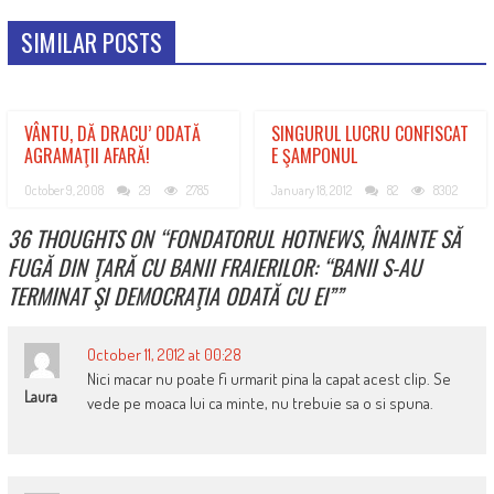
SIMILAR POSTS
VÂNTU, DĂ DRACU’ ODATĂ
SINGURUL LUCRU CONFISCAT
AGRAMAŢII AFARĂ!
E ŞAMPONUL
October 9, 2008
29
2785
January 18, 2012
82
8302
36 THOUGHTS ON “
FONDATORUL HOTNEWS, ÎNAINTE SĂ
FUGĂ DIN ŢARĂ CU BANII FRAIERILOR: “BANII S-AU
TERMINAT ŞI DEMOCRAŢIA ODATĂ CU EI”
”
October 11, 2012 at 00:28
Nici macar nu poate fi urmarit pina la capat acest clip. Se
Laura
vede pe moaca lui ca minte, nu trebuie sa o si spuna.