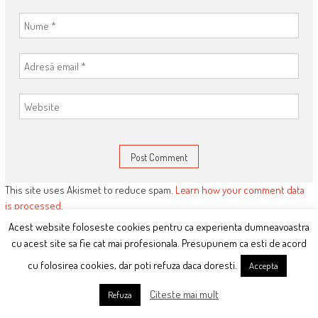
This site uses Akismet to reduce spam.
Learn how your comment data
is processed
.
Acest website foloseste cookies pentru ca experienta dumneavoastra
cu acest site sa fie cat mai profesionala. Presupunem ca esti de acord
cu folosirea cookies, dar poti refuza daca doresti.
Accepta
ARTICOLE RECENTE:
CE-MI PLACE:
Citeste mai mult
Refuza
Orban duce PNL la groapa pe
mana.ciutacu.ro