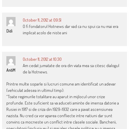
October 11, 2012 at 09:51
O fi fondatorul Hotnews dar vad ca nu spui ca nu mai era
Didi
implicat acolo de niste ani
October 11, 2012 at 10:30
Am cedat jumatate de ora din viata mea sa citesc dialogul
AntiM
de la Hotnews.
Printre multe soparle si lucruri comune am identificat un adevar
(vehiculat adesea in ultimul timp):
“Toate regimurile totalitare au aparut in mijlocul unor crize
profunde. Este suficient sa va aduceti aminte de imensa datorie a
Rusiei in 1917 si de criza din 1929-1932 care a pavat ascensiunea
nazista. Nu cred ca vor aparea confliecte intre natiuni dar sunt
convins ca mocneste un conflict intre clasele sociale. Bancherii,
speculatorii (inclusiv eu) si mai ales clasele politice au o imensa