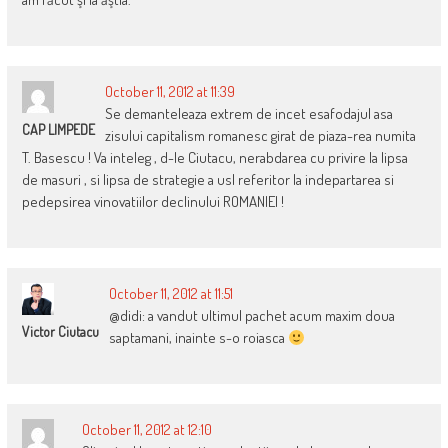
October 11, 2012 at 11:39
Se demanteleaza extrem de incet esafodajul asa
CAP LIMPEDE
zisului capitalism romanesc girat de piaza-rea numita
T. Basescu ! Va inteleg , d-le Ciutacu, nerabdarea cu privire la lipsa
de masuri , si lipsa de strategie a usl referitor la indepartarea si
pedepsirea vinovatiilor declinului ROMANIEI !
October 11, 2012 at 11:51
@didi: a vandut ultimul pachet acum maxim doua
Victor Ciutacu
saptamani, inainte s-o roiasca
October 11, 2012 at 12:10