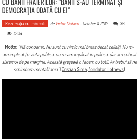
CU BANII FRAIERILOR: “BANII S-AU TERMINAT ŞI
DEMOCRAŢIA ODATĂ CU EI”
Rezervaţia cu imbecili
36
de
Victor Ciutacu
-
October 11, 2012
4304
Motto:
“Mă condamn. Nu sunt cu nimic mai breaz decat ceilalţi. Nu m-
am implicat ţn viata publică, nu m-am implicat în politică, dar am criticat
sistemul de pe margine. Această greşeală o facem cu toţii. Ar trebui să ne
schimbam mentalitatea”
(
Cristian Sima, fondator Hotnews
)