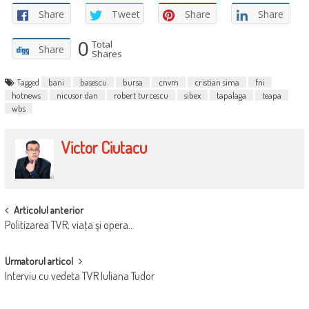
Share
Tweet
Share
Share
0
Total
Share
Shares
Tagged
bani
basescu
bursa
cnvm
cristian sima
fni
hotnews
nicusor dan
robert turcescu
sibex
tapalaga
teapa
wbs
Victor Ciutacu
POST
Articolul anterior
Politizarea TVR; viaţa şi opera…
NAVIGATION
Urmatorul articol
Interviu cu vedeta TVR Iuliana Tudor