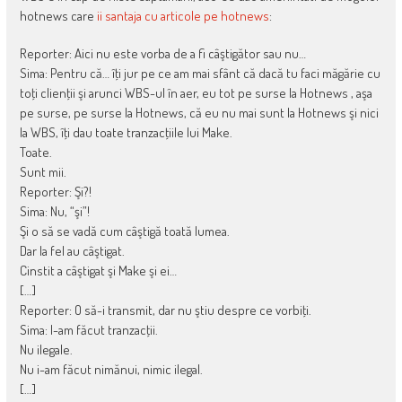
hotnews care
ii santaja cu articole pe hotnews
:
Reporter: Aici nu este vorba de a fi câştigător sau nu…
Sima: Pentru că… îţi jur pe ce am mai sfânt că dacă tu faci măgărie cu
toţi clienţii şi arunci WBS-ul în aer, eu tot pe surse la Hotnews , aşa
pe surse, pe surse la Hotnews, că eu nu mai sunt la Hotnews şi nici
la WBS, îţi dau toate tranzacţiile lui Make.
Toate.
Sunt mii.
Reporter: Şi?!
Sima: Nu, “şi”!
Şi o să se vadă cum câştigă toată lumea.
Dar la fel au câştigat.
Cinstit a câştigat şi Make şi ei…
[…]
Reporter: O să-i transmit, dar nu ştiu despre ce vorbiţi.
Sima: I-am făcut tranzacţii.
Nu ilegale.
Nu i-am făcut nimănui, nimic ilegal.
[…]