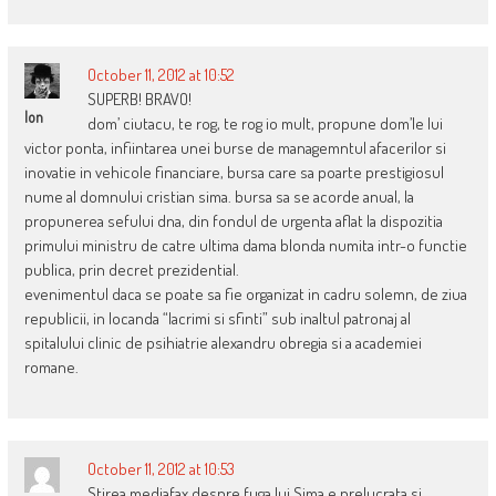
October 11, 2012 at 10:52
SUPERB! BRAVO!
Ion
dom’ ciutacu, te rog, te rog io mult, propune dom’le lui
victor ponta, infiintarea unei burse de managemntul afacerilor si
inovatie in vehicole financiare, bursa care sa poarte prestigiosul
nume al domnului cristian sima. bursa sa se acorde anual, la
propunerea sefului dna, din fondul de urgenta aflat la dispozitia
primului ministru de catre ultima dama blonda numita intr-o functie
publica, prin decret prezidential.
evenimentul daca se poate sa fie organizat in cadru solemn, de ziua
republicii, in locanda “lacrimi si sfinti” sub inaltul patronaj al
spitalului clinic de psihiatrie alexandru obregia si a academiei
romane.
October 11, 2012 at 10:53
Stirea mediafax despre fuga lui Sima e prelucrata si