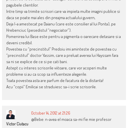
pagubele clientilor.
Intre timp va trimite scrisori care va impieta multe imagini publice si
daca se poate mai ales din preajma actualului guvern,
Deja l-a amestecat pe Daianu (care este consilier al lui Ponta), pe
Hrebenciuc (pesedistul “negociator”).
Pomenirea lui Base este pentru a pigmenta o oarecare detasare si a
deveni credibil.
Povestea cu “precinstitul” Predoiu imi aminteste de povestea cu
“precinstitul” doctor Yassim, care a preluat averea lui Hayssam fara
sa ni se explice de ce si pe cati bani.
Astept cu interes scrisorile viitoare, care vor acoperi multe
probleme si au ca scop sa influenteze alegerile.
Toata povestea asta are parfum de facatura de la distanta!
Acu “copii” Emilicai se straduiesc sa-i scrie scrisorile.
October 14, 2012 at 21:26
@Bebe: n-avea el moaca sa-mi fie mie profesor
Victor Ciutacu