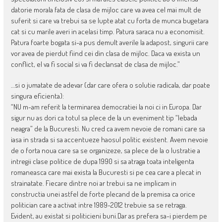
datorie morala fata de clasa de mijloc care va avea cel mai mult de
suferit si care va trebui sa se lupte atat cu forta de munca bugetara
cat si cu marile averi in acelasi timp. Patura saraca nu a economisit.
Patura foarte bogata si-a pus demult averile la adapost, singurii care
vor avea de pierdut fiind cei din clasa de mijloc. Daca va exista un
conflict, el va fi social si va fi declansat de clasa de mijloc.”
…si o jumatate de adevar (dar care ofera o solutie radicala, dar poate
singura eficienta):
“NU m-am referit la terminarea democratiei la noi ci in Europa. Dar
sigur nu as dori ca totul sa plece de la un eveniment tip “lebada
neagra” de la Bucuresti. Nu cred ca avem nevoie de romani care sa
iasa in strada si sa accentueze haosul politic existent. Avem nevoie
de o forta noua care sa se organizeze, sa plece de la o lustratie a
intregii clase politice de dupa 1990 si sa atraga toata inteligenta
romaneasca care mai exista la Bucuresti si pe cea care a plecat in
strainatate. Fiecare dintre noi ar trebui sa ne implicam in
constructia unei astfel de forte plecand de la premisa ca orice
politician care a activat intre 1989-2012 trebuie sa se retraga.
Evident, au existat si politicieni buni.Dar as prefera sa-i pierdem pe