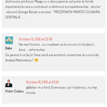
distinsului profesor Marga cu o descoperire cel putin la fel de
importanta la care a contribuit si distinsul europarlamentar , doctor
-docent George Becali si anume: ” PREZERVATIV MIORITIC CU GAURA
CENTRALA” ……
October 15, 2012 at 23:05
Hai mai Victore… nu credeam ca te incurci in titulaturi…
Bebe
bine … reformulez:
Ce parere ti-a facut Sima cand era asistent universitar la cursul de
Analiza Matematica ?
October 15, 2012 at 23:10
@Bebe: m-a ferit Dumnezeu sa-l intalnesc, nu mai
Victor Ciutacu
insista