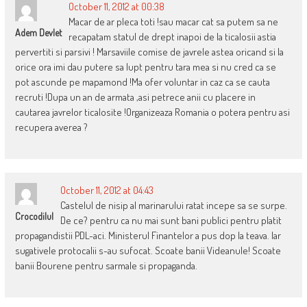
October 11, 2012 at 00:38
Macar de ar pleca toti !sau macar cat sa putem sa ne
Adem Devlet
recapatam statul de drept inapoi de la ticalosii astia
pervertiti si parsivi ! Marsaviile comise de javrele astea oricand si la
orice ora imi dau putere sa lupt pentru tara mea si nu cred ca se
pot ascunde pe mapamond !Ma ofer voluntar in caz ca se cauta
recruti !Dupa un an de armata ,asi petrece anii cu placere in
cautarea javrelor ticalosite !Organizeaza Romania o potera pentru asi
recupera averea ?
October 11, 2012 at 04:43
Castelul de nisip al marinarului ratat incepe sa se surpe.
Crocodilul
De ce? pentru ca nu mai sunt bani publici pentru platit
propagandistii PDL-aci. Ministerul Finantelor a pus dop la teava. Iar
sugativele protocalii s-au sufocat. Scoate banii Videanule! Scoate
banii Bourene pentru sarmale si propaganda.