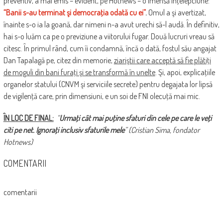
preventiv, a mai emis – evident, pe Hotnews – o imensă înţelepciune:
“Banii s-au terminat şi democraţia odată cu ei”
.
Omul a şi avertizat,
înainte s-o ia la goană, dar nimeni n-a avut urechi să-l audă. În definitiv,
hai s-o luăm ca pe o previziune a viitorului fugar. Două lucruri vreau să
citesc. În primul rând, cum îi condamnă, încă o dată, fostul său angajat
Dan Tapalagă pe, citez din memorie,
ziariştii care acceptă să fie plătiţi
de moguli din bani furaţi şi se transformă în unelte
. Şi, apoi, explicaţiile
organelor statului (CNVM şi serviciile secrete) pentru degajata lor lipsă
de vigilenţă care, prin dimensiuni, e un soi de FNI olecuţă mai mic.
ÎN LOC DE FINAL:
“
Urmaţi cât mai puţine sfaturi din cele pe care le veţi
citi pe net. Ignoraţi inclusiv sfaturile mele
” (Cristian Sima, fondator
Hotnews)
COMENTARII
comentarii