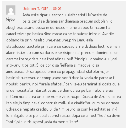
October 11, 2012 at 09:31
Asta este tiparul escrocului,afaceristii lu’peste de
14you
balta,cand se darama sandramaua precum sobolanii o
zbughesc lasand epava in deriva,cum bine a spus Crin,cum l-a
caracterizat pe basica.Bine macar ca se tepuiesc intre ei.Averile
dobandite prin inselaciune,evaziune,prin jumuleala
statului,contractele prin care se dadeau si ne dadeau lectii de mari
afaceristi,n-au cum sa dureze se risipesc si precum domino-ul se
darama toate,odata ce a fost atins unul!.Principiul domino-ului,dai
intr-unul tipa toti.Si ce cor o sa fie!Pana si macovei o sa
amuteasca.Or sa tipe,coloneii cu propaganda al statului major
basinist,turcescu et comp.,cand vor fi date la iveala,de parca ar fi
noutati pentru noi!Marele sfatos…”banii s-au terminat si odata cu ei
si democratia”,a intarcat balaia,ce democrati pe banii altora erau
ei!Cum mai statea unul pe nume videanu,pe Coasta de Azur si batea
tablele,in timp ce-si construia mall-ul la cimitir.Sau cum nu dormea
udrea,de neplata creditului de 4 mil.euroi si cum l-a achitat ea in 4
luni.Bagatele,te pui cu afaceristii astia!.Dupa ce ai fost “hot” sa devii
“soft”,si s-o zbughesti,asta da mentalitate!