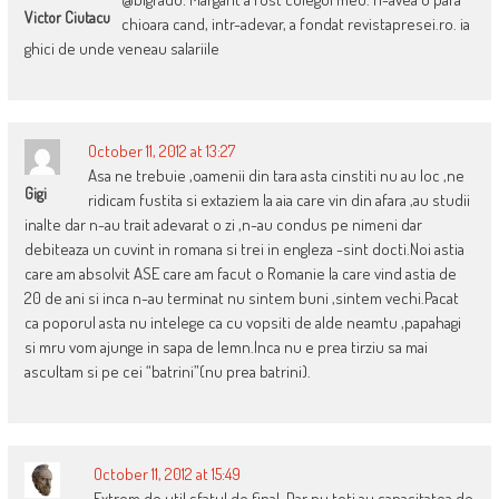
Victor Ciutacu
chioara cand, intr-adevar, a fondat revistapresei.ro. ia
ghici de unde veneau salariile
October 11, 2012 at 13:27
Asa ne trebuie ,oamenii din tara asta cinstiti nu au loc ,ne
Gigi
ridicam fustita si extaziem la aia care vin din afara ,au studii
inalte dar n-au trait adevarat o zi ,n-au condus pe nimeni dar
debiteaza un cuvint in romana si trei in engleza -sint docti.Noi astia
care am absolvit ASE care am facut o Romanie la care vind astia de
20 de ani si inca n-au terminat nu sintem buni ,sintem vechi.Pacat
ca poporul asta nu intelege ca cu vopsiti de alde neamtu ,papahagi
si mru vom ajunge in sapa de lemn.Inca nu e prea tirziu sa mai
ascultam si pe cei “batrini”(nu prea batrini).
October 11, 2012 at 15:49
Extrem de util sfatul de final. Dar nu toti au capacitatea de