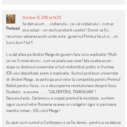
October 15, 2012 at 14:20
Sa dam acum ….. ciobanului , ce-i al ciobanului – cum ar
Pontosul
zice astazi – un vechi proberb uselist ! Sincer sa fiu ,
recunosc valoarea acolo unde este : guvernul Ponta a facut si … un
lucru bun !! lol !!
L-a dat afara pe Andrei Marga din guvern fara nicio explicatie ! Multi
se vor fi mirat atunci , cum se poate asa ceva ! Iata ca abia acum ,
dupa ce distinsul universitar a fost redistribuit politic in fruntea
ICR-ului depolitizat, avem si explicatia : Ilustrul profesor universitar
dr. Andrei Marga , va participa anul viitor la competitia pentru Premiul
Nobel pentru fizica , cu o descoperire revolutionara despre fizica
fluidelor , si anume ………. “CALORIFERUL TRANSILVAN” !
Daca anul asta , Cartarescu a scapat premiul la mustatza , suntem
siguri ca anul viitor Romania va avea un cistigator sigur in persoana
marelui roman , USL-istul Marga !
Eu sper ca in curind si Corltzeanu o sa fie demis , pentru a se alatura