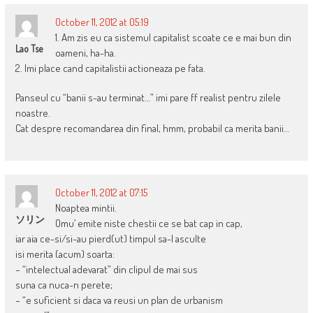
October 11, 2012 at 05:19
1. Am zis eu ca sistemul capitalist scoate ce e mai bun din
Lao Tse
oameni, ha-ha.
2. Imi place cand capitalistii actioneaza pe fata.
Panseul cu “banii s-au terminat…” imi pare ff realist pentru zilele
noastre.
Cat despre recomandarea din final, hmm, probabil ca merita banii…
October 11, 2012 at 07:15
Noaptea mintii.
ソリン
Omu’ emite niste chestii ce se bat cap in cap,
iar aia ce-si/si-au pierd(ut) timpul sa-l asculte
isi merita (acum) soarta:
– “intelectual adevarat” din clipul de mai sus
suna ca nuca-n perete;
– “e suficient si daca va reusi un plan de urbanism