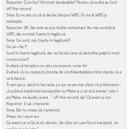
Reporter: Cum fac? Vă trimit declaraţiile? Pentru că multe au fost
off the record…
Sima: Eu nu am ce să-ţi declar des­pre WBS. Du-te la WBS şi
vorbeşte.
Reporter: OK. Dar asta va isca multe comentarii. Nu mai sunteţi la
WBS, dar sunteţi foarte în legătură.
Sima: Ce sunt, mă, foarte în legătură?!
Ce să-i fac?!
Sunt în foarte legătură, dar voi faceţi ceva să dezvolte piaţa în mod
constructiv?!
În afară că îmi aduci nu ştiu ce zvonuri, scrie-le!
În afară că nu respecţi chestia de confidenţialitate între clienţi, că e
ca la bancă…
Ţi-am spus, dacă tu faci asta, jur pe ce am mai sfânt că şi Hotnews-
ul publică toată lista tranzacţiilor lui Make şi o să zică lumea “uite-l
pe Make, se laudă că are …” off the record, da? Că avem şi noi …
Reporter: O să-i transmit.
Sima: Dar nu vreau să-l ameninţ.
Vreau să-i spun eu.
Că exact ce-a făcut el, identic, de câte ori i-am făcut tranzacţii , le-
am făcut şi la ăştia.”