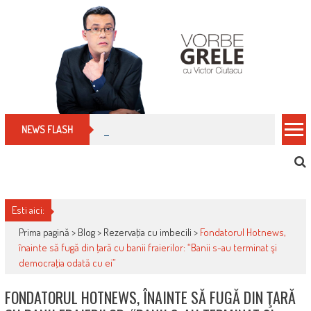
Skip
to
content
Cum îți schimbi, rapid, gratuit și eficient, furniz
NEWS FLASH
Esti aici:
Prima pagină >
Blog
>
Rezervaţia cu imbecili
>
Fondatorul Hotnews,
înainte să fugă din ţară cu banii fraierilor: “Banii s-au terminat şi
democraţia odată cu ei”
FONDATORUL HOTNEWS, ÎNAINTE SĂ FUGĂ DIN ŢARĂ