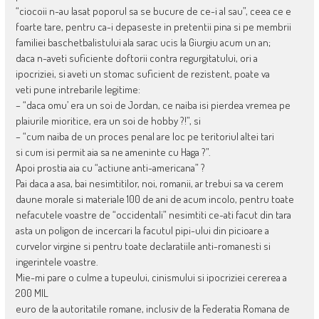
“ciocoii n-au lasat poporul sa se bucure de ce-i al sau”, ceea ce e
foarte tare, pentru ca-i depaseste in pretentii pina si pe membrii
familiei baschetbalistului ala sarac ucis la Giurgiu acum un an;
daca n-aveti suficiente doftorii contra regurgitatului, ori a
ipocriziei, si aveti un stomac suficient de rezistent, poate va
veti pune intrebarile legitime:
– “daca omu’ era un soi de Jordan, ce naiba isi pierdea vremea pe
plaiurile mioritice, era un soi de hobby ?!”, si
– “cum naiba de un proces penal are loc pe teritoriul altei tari
si cum isi permit aia sa ne ameninte cu Haga ?”.
Apoi prostia aia cu “actiune anti-americana” ?
Pai daca a asa, bai nesimtitilor, noi, romanii, ar trebui sa va cerem
daune morale si materiale 100 de ani de acum incolo, pentru toate
nefacutele voastre de “occidentali” nesimtiti ce-ati facut din tara
asta un poligon de incercari la facutul pipi-ului din picioare a
curvelor virgine si pentru toate declaratiile anti-romanesti si
ingerintele voastre.
Mie-mi pare o culme a tupeului, cinismului si ipocriziei cererea a
200 MIL
euro de la autoritatile romane, inclusiv de la Federatia Romana de