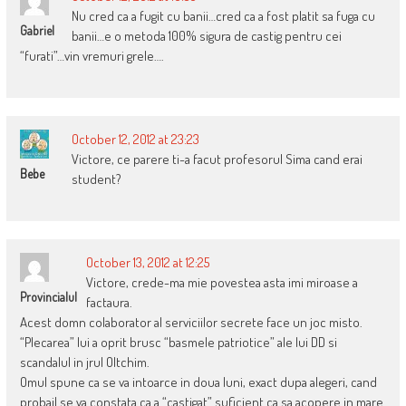
Nu cred ca a fugit cu banii…cred ca a fost platit sa fuga cu
Gabriel
banii…e o metoda 100% sigura de castig pentru cei
“furati”…vin vremuri grele….
October 12, 2012 at 23:23
Victore, ce parere ti-a facut profesorul Sima cand erai
Bebe
student?
October 13, 2012 at 12:25
Victore, crede-ma mie povestea asta imi miroase a
Provincialul
factaura.
Acest domn colaborator al serviciilor secrete face un joc misto.
“Plecarea” lui a oprit brusc “basmele patriotice” ale lui DD si
scandalul in jrul Oltchim.
Omul spune ca se va intoarce in doua luni, exact dupa alegeri, cand
probail se va constata ca a “castigat” suficient ca sa acopere in mare