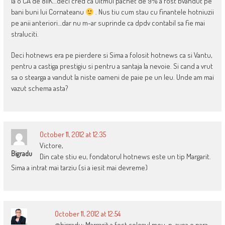
la o CA de 811K…deci cred ca ultmul pachet de 9% a fost bvandut pe
bani buni lui Cornateanu
. Nus tiu cum stau cu finantele hotniuzii
pe anii anteriori…dar nu m-ar suprinde ca dpdv contabil sa fie mai
straluciti.
Deci hotnews era pe pierdere si Sima a folosit hotnews ca si Vantu,
pentru a castiga prestigiu si pentru a santaja la nevoie. Si cand a vrut
sa o stearga a vandut la niste oameni de paie pe un leu. Unde am mai
vazut schema asta?
October 11, 2012 at 12:35
Victore,
Bigradu
Din cate stiu eu, fondatorul hotnews este un tip Margarit.
Sima a intrat mai tarziu (si a iesit mai devreme)
October 11, 2012 at 12:54
@bigradu: Margarit a fost colegul meu. n-avea o para