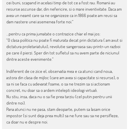
cei buni, scapand in acelasi timp de tot ce a fost rau. Romanii au
resurse ascunse dar, din nefericire, si o mare inventivitate. Daca am
avea un neamt care sa ne organizeze ca in 1866 poate am reusi sa
dam nastere unei asemenea forte noi.”
…pentru ca prima jumatate o contrazice chiar el mai jos:
“O clasa politica nu poate fi maturata decat prin dictatura ( am avut si
dictatura proletariatului), revolutie sangeroasa sau printr-un razboi
pe care il pierzi. Sper din tot sufletul sa nu avem parte de niciunul
dintre aceste evenimente.”
Indiferent de ce zice el, observatia mea e ca atunci cand noua,
astora din clasa de mijloc (care am avea si capacitate si resurse), o
sa ni se faca cu adevarat foame, o sa ne trezim sa si actionam
concret, nu doar sa o ardem intelepti ideologi virtuali.
Nu stiu, insa, daca nu o sa fie prea tarziu (cel putin pentru unii
dintre noi).
Pana atunci nu ne pasa, stam deoparte, putem sa lasam orice
impostor (si sunt deja prea multi) sa ne fure sau sa ne persifleze,
ca doar nu e despre noi.