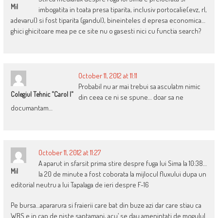
Mil
imbogatita in toata presa tiparita, inclusiv portocalie(evz, rl,
adevarul) si fost tiparita (gandul), bineinteles d epresa economica…
ghici ghicitoare mea pe ce site nu o gasesti nici cu functia search?
October 11, 2012 at 11:11
Probabil nu ar mai trebui sa asculatm nimic
Colegiul Tehnic "Carol I"
din ceea ce ni se spune… doar sa ne
documantam…
October 11, 2012 at 11:27
A aparut in sfarsit prima stire despre fuga lui Sima la 10:38…
Mil
la 20 de minute a fost coborata la mijlocul fluxului dupa un
editorial neutru a lui Tapalaga de ieri despre F-16
Pe bursa…apararura si fraierii care bat din buze azi dar care stiau ca
WBS e in cap de niste saptamani, acu’ se dau amenintati de mogulul