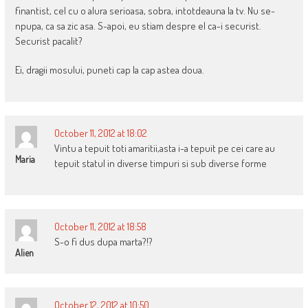
finantist, cel cu o alura serioasa, sobra, intotdeauna la tv. Nu se-
npupa, ca sa zic asa. S-apoi, eu stiam despre el ca-i securist.
Securist pacalit?
Ei, dragii mosului, puneti cap la cap astea doua.
October 11, 2012 at 18:02
Vintu a tepuit toti amaritii,asta i-a tepuit pe cei care au
Maria
tepuit statul in diverse timpuri si sub diverse forme
October 11, 2012 at 18:58
S-o fi dus dupa marta?!?
Alien
October 12, 2012 at 10:50