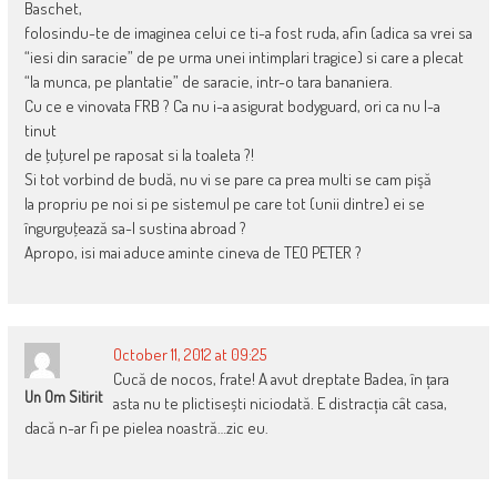
Baschet,
folosindu-te de imaginea celui ce ti-a fost ruda, afin (adica sa vrei sa
“iesi din saracie” de pe urma unei intimplari tragice) si care a plecat
“la munca, pe plantatie” de saracie, intr-o tara bananiera.
Cu ce e vinovata FRB ? Ca nu i-a asigurat bodyguard, ori ca nu l-a
tinut
de ţuţurel pe raposat si la toaleta ?!
Si tot vorbind de budă, nu vi se pare ca prea multi se cam pişă
la propriu pe noi si pe sistemul pe care tot (unii dintre) ei se
îngurguţează sa-l sustina abroad ?
Apropo, isi mai aduce aminte cineva de TEO PETER ?
October 11, 2012 at 09:25
Cucă de nocos, frate! A avut dreptate Badea, în țara
Un Om Sitirit
asta nu te plictisești niciodată. E distracția cât casa,
dacă n-ar fi pe pielea noastră…zic eu.