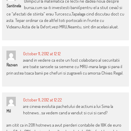
Olimpicul la matematica ce lectii ne dadea noua despre
Santinela
bursa,cum sa-ti investesti banii(pentru el a stiut ceva) si
ce “afectati de stiinta” erau Turcescu,Tapalaga cind discutau doct cu
asta. Tepar ordinar ca de altfel toti portocalii in frunte cu
Videanu.Astia de la Oxfort,vezi MRU,Neamtu, sint din acelasi aluat.
October 11, 2012 at 12:12
avand in vedere ca este un fost colabotaro al securitatii
Razvan
are toate sansele sa semene cu MRU-mana larga si pana il
prin astea toaca banii pe chefuri si zugraveli cu amorsa Chivas Regal.
October 11, 2012 at 12:22
are cineva evolutia pachetului de actiuni a lui Sima la
Mil
hotnews…sa vedem cand a vandut si cui si cand?
am citit ca in 2011 hotnews a avut pierderi contabile de 18K de euro