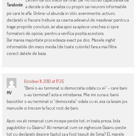
Taraboste
a decela si de a analiza cu proprii sai neuroni informatiile
pe care le afla. Online-ul abunda in stiri, evenimente, actiuni,
declaratii si fiecare trebuie sa cearna adevarul de neadevar pentru a
trage propriile concluzii, iar abia apoi sa aplece urechea si spre
formatorii de opinie, pentru a verifica pozitia acestora.
Dar marea majoritate procedeaza exact pe dos. Masele inghit
informatiile din mass media (de toate culorile) fara a mai filtra
corect datele de baza.
October 11, 2012 at 17:25
“Banii s-au terminat si democratia odata cu ei” – care bani
MV
s-au terminat? asta e intrebarea. Mie imi suna a: banii
basistilor s-au terminat si “democratia” odata cu ei, asa ca lasam jos
manusile si trecem la facut rost de bani.
Apoi: voi ati remarcat cum incepe peste tot, in toata presa, lista
pagubitilor cu Daianu? Ati remarcat cum se inghesuie Daianu peste
tot cu declaratii depsre faptul ca a fost tepuit de Sima? El, marele