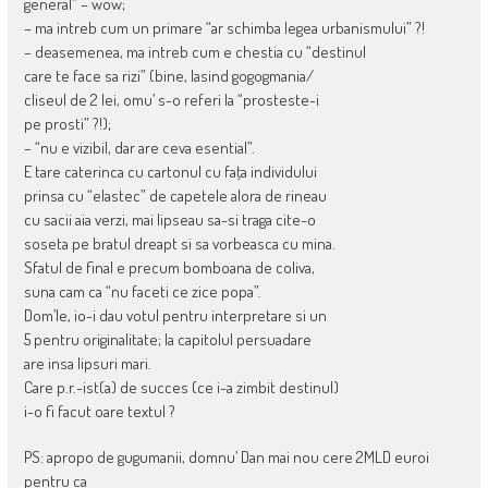
general” – wow;
– ma intreb cum un primare “ar schimba legea urbanismului” ?!
– deasemenea, ma intreb cum e chestia cu “destinul
care te face sa rizi” (bine, lasind gogogmania/
cliseul de 2 lei, omu’ s-o referi la “prosteste-i
pe prosti” ?!);
– “nu e vizibil, dar are ceva esential”.
E tare caterinca cu cartonul cu faţa individului
prinsa cu “elastec” de capetele alora de rineau
cu sacii aia verzi, mai lipseau sa-si traga cite-o
soseta pe bratul dreapt si sa vorbeasca cu mina.
Sfatul de final e precum bomboana de coliva,
suna cam ca “nu faceti ce zice popa”.
Dom’le, io-i dau votul pentru interpretare si un
5 pentru originalitate; la capitolul persuadare
are insa lipsuri mari.
Care p.r.-ist(a) de succes (ce i-a zimbit destinul)
i-o fi facut oare textul ?
PS: apropo de gugumanii, domnu’ Dan mai nou cere 2MLD euroi
pentru ca