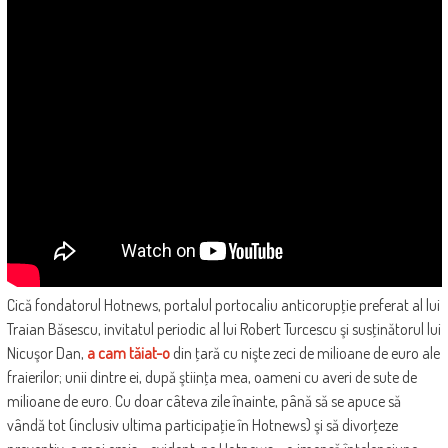
Cică fondatorul Hotnews, portalul portocaliu anticorupţie preferat al lui
Traian Băsescu, invitatul periodic al lui Robert Turcescu şi susţinătorul lui
Nicuşor Dan,
a cam tăiat-o
din ţară cu nişte zeci de milioane de euro ale
fraierilor; unii dintre ei, după ştiinţa mea, oameni cu averi de sute de
milioane de euro. Cu doar câteva zile înainte, până să se apuce să
vândă tot (inclusiv ultima participaţie în Hotnews) şi să divorţeze