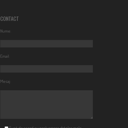
CONTACT
Nume:
Email:
Mesaj:
Sunt de acord cu prelucrarea datelor mele