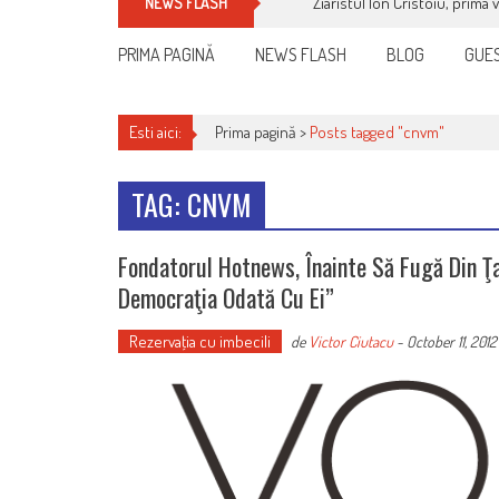
Ziaristul Ion Cristoiu, prima 
NEWS FLASH
PRIMA PAGINĂ
NEWS FLASH
BLOG
GUES
Esti aici:
Prima pagină >
Posts tagged "cnvm"
TAG: CNVM
Fondatorul Hotnews, Înainte Să Fugă Din Ţar
Democraţia Odată Cu Ei”
Rezervaţia cu imbecili
de
Victor Ciutacu
-
October 11, 2012