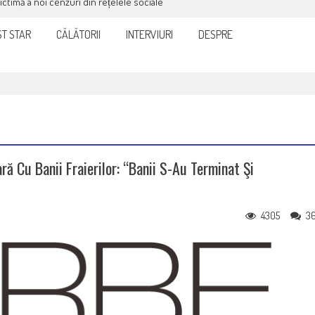
victimă a noi cenzuri din rețelele sociale
T STAR
CĂLĂTORII
INTERVIURI
DESPRE
ă Cu Banii Fraierilor: “Banii S-Au Terminat Şi
4305
3