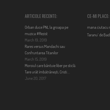
ARTICOLE RECENTE:
CE-MI PLACE:
Orban duce PNL la groapa pe
mana.ciutacu.
muzica #Rezist
Taranu’ de Ba
March 19, 2019
Rares versus Mandachi sau
Confruntarea Titanilor
March 15, 2019
Moroiul care bântuie liber pe sticlă.
Tare urât îmbătrânești, Cristi….
June 20, 2017