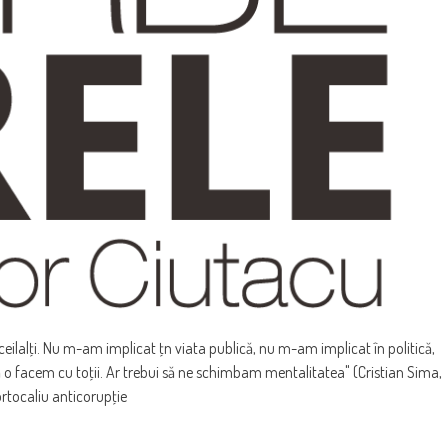
ilalţi. Nu m-am implicat ţn viata publică, nu m-am implicat în politică,
 o facem cu toţii. Ar trebui să ne schimbam mentalitatea" (Cristian Sima,
rtocaliu anticorupţie