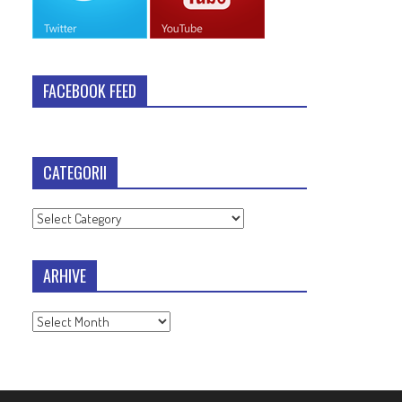
FACEBOOK FEED
CATEGORII
Categorii
ARHIVE
Arhive