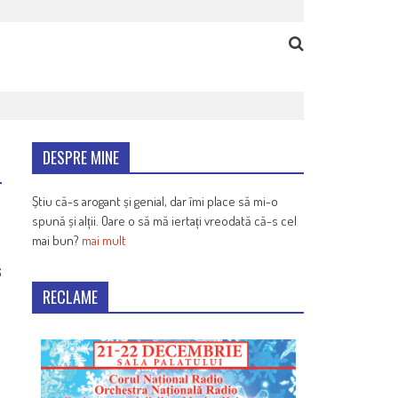
DESPRE MINE
Știu că-s arogant și genial, dar îmi place să mi-o
spună și alții. Oare o să mă iertați vreodată că-s cel
mai bun?
mai mult
6
RECLAME