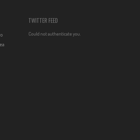
TWITTER FEED
Could not authenticate you.
ro
dea