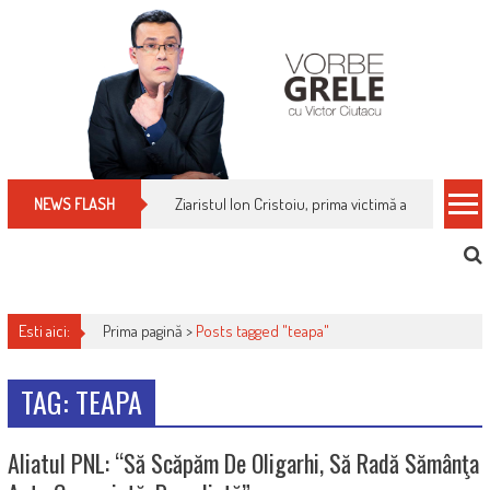
Skip
to
content
Ziaristul Ion Cristoiu, prima victimă a noi cenzuri 
NEWS FLASH
Esti aici:
Prima pagină >
Posts tagged "teapa"
TAG: TEAPA
Aliatul PNL: “Să Scăpăm De Oligarhi, Să Radă Sămânţa