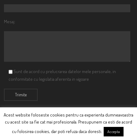
Mesaj:
Sunt de acord cu prelucrarea datelor mele personale, in
conformitate cu legislatia aferenta in vigoare
Acest website foloseste cookies pentru ca experienta dumneavoastra
cu acest site sa fie cat mai profesionala. Presupunem ca esti de acord
© Ciutacu 2015 Parte a Imperiului Ciutacesc.
cu folosirea cookies, dar poti refuza daca doresti.
Accepta
Powered By
Scriptics