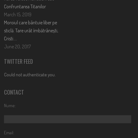
Confruntarea Titanilor
March 15, 2019
Moroiul care bântuie liber pe
sticlă. Tare urât îmbătrânești,
Cristi….
June 20, 2017
TWITTER FEED
Could not authenticate you.
CONTACT
Nume:
Email: