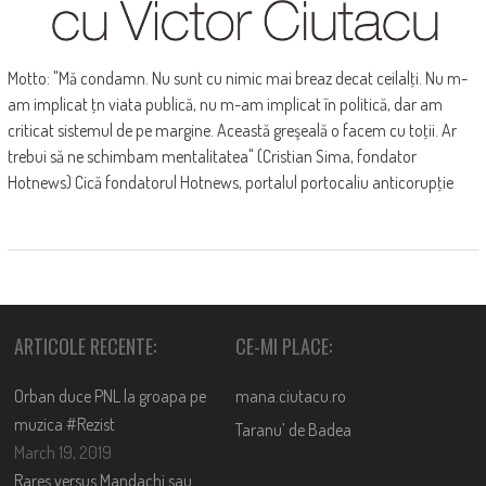
Motto: "Mă condamn. Nu sunt cu nimic mai breaz decat ceilalţi. Nu m-
am implicat ţn viata publică, nu m-am implicat în politică, dar am
criticat sistemul de pe margine. Această greşeală o facem cu toţii. Ar
trebui să ne schimbam mentalitatea" (Cristian Sima, fondator
Hotnews) Cică fondatorul Hotnews, portalul portocaliu anticorupţie
ARTICOLE RECENTE:
CE-MI PLACE:
Orban duce PNL la groapa pe
mana.ciutacu.ro
muzica #Rezist
Taranu’ de Badea
March 19, 2019
Rares versus Mandachi sau