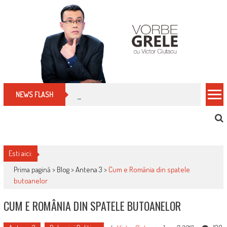
Skip
to
content
Cum îți schimbi, rapid, gratuit și eficient, furniz
NEWS FLASH
Esti aici:
Prima pagină >
Blog
>
Antena 3
>
Cum e România din spatele
butoanelor
CUM E ROMÂNIA DIN SPATELE BUTOANELOR