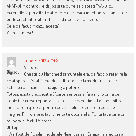
ANAF-ul in control, le da jos si te pune sa platesti TVA-ul cu
majorarile si penalitatile aferente chiar daca mentionezi standul de
unde ai achizitionat marfa si le dai pe tava furnizorul….
Ce e de facut in cazul acesta?
Va multumesc!
June 8, 2012 at 11:02
Victore,
Bigradu
Chestia cu Mahomed si muntele era, de fapt, o referire la
ce ai spus tu (si altii) mai de mult referitor la modul in care se
schimba politicienii cand ajung la putere.
Totusi, exista o explicatie (foarte serioasa si fara nici o umra de
ironie): le cresc reponsabilitatile si le scade timpul disponibil, sunt
multi care trag de ei pentru decizii politice, economice si de
imagine. Prin urmare, faci bine ca te duci la el si Ponta face bine ca
te invita la Palatul Victoria.
Offtopic:
1. Am fost de Rusalii in judetele Neamt si Iasi. Campania electorala