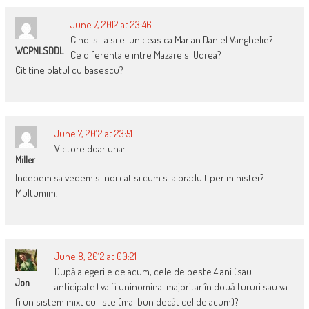
June 7, 2012 at 23:46
Cind isi ia si el un ceas ca Marian Daniel Vanghelie?
WCPNLSDDL
Ce diferenta e intre Mazare si Udrea?
Cit tine blatul cu basescu?
June 7, 2012 at 23:51
Victore doar una:
Miller
Incepem sa vedem si noi cat si cum s-a praduit per minister?
Multumim.
June 8, 2012 at 00:21
După alegerile de acum, cele de peste 4 ani (sau
Jon
anticipate) va fi uninominal majoritar în două tururi sau va
fi un sistem mixt cu liste (mai bun decât cel de acum)?