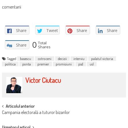
comentarii
Share
Tweet
Share
Share
0
Total
Share
Shares
Tagged
basescu
cotroceni
decizii
interviu
palatul victoria
politica
ponta
premier
promisiuni
psd
usl
Victor Ciutacu
POST
Articolul anterior
Campania electorală a tuturor bizarilor
NAVIGATION
Urmatorul articol