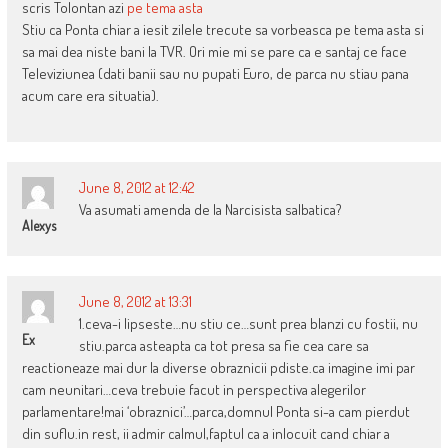
scris Tolontan azi
pe tema asta
Stiu ca Ponta chiar a iesit zilele trecute sa vorbeasca pe tema asta si
sa mai dea niste bani la TVR. Ori mie mi se pare ca e santaj ce face
Televiziunea (dati banii sau nu pupati Euro, de parca nu stiau pana
acum care era situatia).
June 8, 2012 at 12:42
Va asumati amenda de la Narcisista salbatica?
Alexys
June 8, 2012 at 13:31
1.ceva-i lipseste…nu stiu ce…sunt prea blanzi cu fostii, nu
Ex
stiu.parca asteapta ca tot presa sa fie cea care sa
reactioneaze mai dur la diverse obraznicii pdiste.ca imagine imi par
cam neunitari…ceva trebuie facut in perspectiva alegerilor
parlamentare!mai ‘obraznici’…parca,domnul Ponta si-a cam pierdut
din suflu.in rest, ii admir calmul,faptul ca a inlocuit cand chiar a