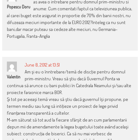
as avea o intrebare pentru domnul prim-ministru si
Popescu Doru
anume: Cum comentati faptul ca televiziunea publica,
al carei buget este asigurat in proportie de 70% din banii nostri, nu
difuzeaza meciuri importante de la EURO 2012?Inteleg ca nu sunt
bani,dar macar puteau sa cedeze alte meciuri, nu Germania-
Portugalia, Franta-Anglia
June 8, 2012 at 13:51
Am şi eu o înntrebare/temă de discţie pentru domnul
Valentin
prim-ministru. Vreau să ştiu dacă Guvernul Ponta va
continua să arunce cu bani publici în Catedrala Neamului şi/sau alte
proiecte faraonice marca BOR.
Şi tot pe aceeaşi temă vreau să ştiu dacă guvernul îşi propune, pe
termen mediu sau lung să intiţieze un proiect de lege privid
finanţarea transparentă a cultelor.
M-am săturat să tot aud la fiecare sfârşit de an cum parlamentarii
depun mii de amendamente la legea bugetului toate având acelaşi
subiect: construcţia de biserici. Ca să nu mai vorbesc de