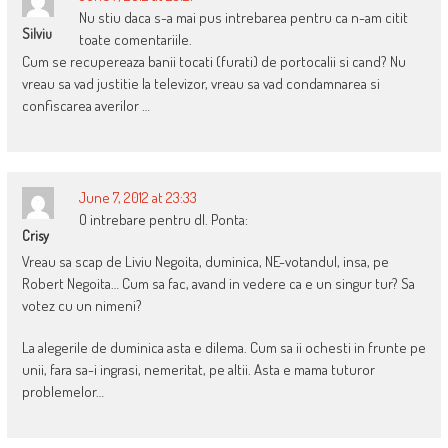
Nu stiu daca s-a mai pus intrebarea pentru ca n-am citit
Silviu
toate comentariile.
Cum se recupereaza banii tocati (furati) de portocalii si cand? Nu
vreau sa vad justitie la televizor, vreau sa vad condamnarea si
confiscarea averilor …
June 7, 2012 at 23:33
O intrebare pentru dl. Ponta:
Crisy
Vreau sa scap de Liviu Negoita, duminica, NE-votandul, insa, pe
Robert Negoita… Cum sa fac, avand in vedere ca e un singur tur? Sa
votez cu un nimeni?
La alegerile de duminica asta e dilema. Cum sa ii ochesti in frunte pe
unii, fara sa-i ingrasi, nemeritat, pe altii. Asta e mama tuturor
problemelor…