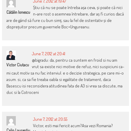
June 7, 2012 at 19:47
Știu că nu se poate întreba așa ceva, și poate că nici
Cătălin Ionescu
n-are rost o asemnea întrebare, dar aș fi curios dacă
are de gând să fure cu bun simț, sau la fel de ostentativ și de
disprețuitor precum guvernele Boc+Ungureanu.
June 7, 2012 at 20:41
@bigradu: da, pentru ca suntem en froid si nu am
Victor Ciutacu
vrut sa existe nici motive de refuz, nici suspiciuni ca-
mi caut motiv sa nu fac interviul. e o decizie strategica, pe care mi-o
asum. si, ca sa fie treaba oabla si egalitate de tratament, daca
Basescu isi reconsidera atitudinea fata de A3 si vrea sa discute, ma
duc si la Cotroceni
June 7, 2012 at 20:55
Victor, esti mai fericit acum?Asa vezi Romania?
Calin Laurentiu