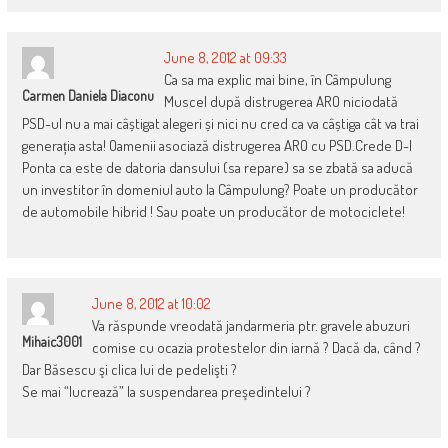
June 8, 2012 at 09:33
Ca sa ma explic mai bine, în Câmpulung
Carmen Daniela Diaconu
Muscel după distrugerea ARO niciodată
PSD-ul nu a mai câștigat alegeri și nici nu cred ca va câștiga cât va trai
generația asta! Oamenii asociază distrugerea ARO cu PSD.Crede D-l
Ponta ca este de datoria dansului (sa repare) sa se zbată sa aducă
un investitor în domeniul auto la Câmpulung? Poate un producător
de automobile hibrid ! Sau poate un producător de motociclete!
June 8, 2012 at 10:02
Va răspunde vreodată jandarmeria ptr. gravele abuzuri
Mihaic3001
comise cu ocazia protestelor din iarnă ? Dacă da, când ?
Dar Băsescu şi clica lui de pedelişti ?
Se mai “lucrează” la suspendarea preşedintelui ?