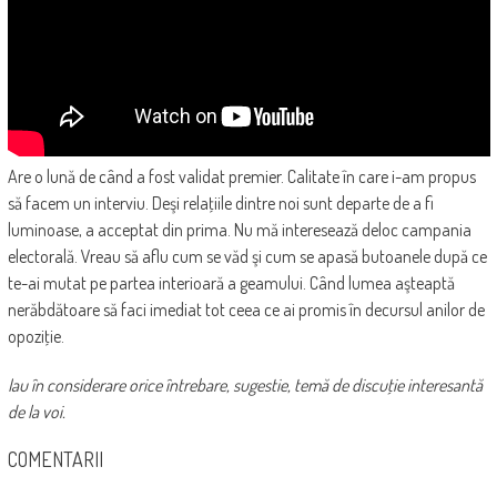
Are o lună de când a fost validat premier. Calitate în care i-am propus
să facem un interviu. Deşi relaţiile dintre noi sunt departe de a fi
luminoase, a acceptat din prima. Nu mă interesează deloc campania
electorală. Vreau să aflu cum se văd şi cum se apasă butoanele după ce
te-ai mutat pe partea interioară a geamului. Când lumea aşteaptă
nerăbdătoare să faci imediat tot ceea ce ai promis în decursul anilor de
opoziţie.
Iau în considerare orice întrebare, sugestie, temă de discuţie interesantă
de la voi.
COMENTARII