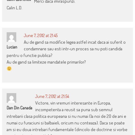
Merci daca imiraspunzi.
Calin L.D.
June 7, 2012 at 21:45
Au de gand sa modifice legea astfel incat daca ai suferit o
Lucian
condamnare sau esti intr-un proces sa nu poti candida
pentru o functie publica?
Au de gand sa limiteze mandatele primarilor?
June 7, 2012 at 21:54
Victore, vin vremuri interesante in Europa,
Dan Din Canada
incompetenta a reusit sa puna sub semnul
intrebarii clasa politica europeana si nu numai (la noi de 20 de ani e
numai cu furaciuni si balbaieli, oricum nu conteaza). Daca se poate
am si eu doua intrebari fundamentale (dincolo de doctrine si vorbe