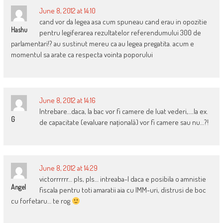
June 8, 2012 at 14:10
cand vor da legea asa cum spuneau cand erau in opozitie
Hashu
pentru legiferarea rezultatelor referendumului 300 de
parlamentari!? au sustinut mereu ca au legea pregatita. acum e
momentul sa arate ca respecta vointa poporului
June 8, 2012 at 14:16
Intrebare…daca, la bac vor fi camere de luat vederi,….la ex.
G
de capacitate (evaluare națională) vor fi camere sau nu…?!
June 8, 2012 at 14:29
victorrrrrr… pls, pls… intreaba-l daca e posibila o amnistie
Angel
fiscala pentru toti amaratii aia cu IMM-uri, distrusi de boc
cu forfetaru… te rog