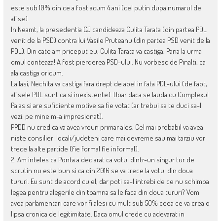
este sub 10% din ce a fost acum 4 ani (cel putin dupa numarul de
afise).
In Neamt, la presedentia CJ candideaza Culita Tarata (din partea PDL
venit de la PSD) contra lui Vasile Pruteanu (din partea PSD venit de la
PDL). Din cate am priceput eu, Culita Tarata va castiga. Pana la urma
omul conteaza! A fost pierderea PSD-ului. Nu vorbesc de Pinalti, ca
ala castiga oricum.
La Iasi, Nechita va castiga fara drept de apel in fata PDL-ului (de fapt,
afisele PDL sunt ca si inexistente). Doar daca se lauda cu Complexul
Palas si are suficiente motive sa fie votat (ar trebui sa te duci sa-l
vezi: pe mine m-a impresionat).
PPDD nu cred ca va avea vreun primar ales. Cel mai probabil va avea
niste consilieri locali/judeteni care mai devreme sau mai tarziu vor
trece la alte partide (fie formal fie informal).
2. Am inteles ca Ponta a declarat ca votul dintr-un singur tur de
scrutin nu este bun si ca din 2016 se va trece la votul din doua
tururi. Eu sunt de acord cu el, dar poti sa-l intrebi de ce nu schimba
legea pentru alegerile din toamna sa le faca din doua tururi? Vom
avea parlamentari care vor fi alesi cu mult sub 50% ceea ce va crea o
lipsa cronica de legitimitate. Daca omul crede cu adevarat in