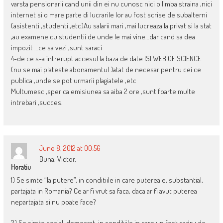
varsta pensionarii cand unii din ei nu cunosc nici o limba straina ,nici
internet si o mare parte di lucrarile lor au fost scrise de subalterni
(asistenti ,studenti ,etc)Au salarii mari ,mai lucreaza la privat si la stat
,au examene cu studentii de unde le mai vine…dar cand sa dea
impozit …ce sa vezi ,sunt saraci
4-de ce s-a intrerupt accesul la baza de date ISI WEB OF SCIENCE
(nu se mai plateste abonamentul )atat de necesar pentru cei ce
publica ,unde se pot urmarii plagiatele ,etc
Multumesc ,sper ca emisiunea sa aiba 2 ore ,sunt foarte multe
intrebari ,succes.
June 8, 2012 at 00:56
Buna, Victor,
Horatiu
1) Se simte “la putere”, in conditiile in care puterea e, substantial,
partajata in Romania? Ce ar fi vrut sa faca, daca ar fi avut puterea
nepartajata si nu poate face?
2) Se simte social-democrat, in conditiile in care un fost cadru de