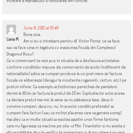
incetare a mandatului si revocarea din functie.
June 8, 2012 at 10:49
Buna ziua,
Liana M.
Am si eu o intrebare pentru dl. Victor Ponta: ce va face
sau va face ceva in legatura cu evaziunea fiscala din Complexul
Dragonul Rosu?
Ca si comerciant te vezi pus in situatia de a desfasura activitatea
conform conditiilor impuse de comerciantii de acolo (indiferent de
nationalitate) adica sa cumpari produse la un pret mare iar factura
fiscala se elibereaza (desigur la insistente,rugaminti, certuri, etc) pe
preturi infime. Ca exemplu achizitionezi perechea de pantaloni
denim la 85 lei iar factura la pretul de 25 lei. Explicatia lor este aceea
ca declara pretul mai mic la vama sa nu plateasca taxe, daca-ti
convine cumperi, daca nu, nu. In aceste conditii preferabil sa
cumperi fara facturi (sau sa inchizi afacerea care va genera somaj)
mai ales ca in multe situatii aceastea apartin unor firme fantoma
care nu figureaza ca inactive pe site-ul Min. Finantelor si nu exista o
alta modalitate de a le verifica,le inregistrezi si dupa cateva luni vine