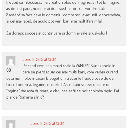
trebuit sa inlocuiasca i-a creat un plus de imagine…si, tot la imagine,
as dori sa para , macar, mai dur…sustinatorii usl vor dreptate!
2.astept sa faca ceva in domeniul combaterii evaziunii…deocamdata,
si cel mai rapid, de acolo pot veni bani mai multi!fara mila!
3.ii doresc succes in continuare si domniei sale si usl-ului !
June 8, 2012 at 13:32
Pe cand ceva schimbari reale la VAMI ??? Sunt zonele in
GD
care se pierd acum cei mai multi bani; vom vedea curand
ceva mai multe incasari la buget din trecerile frauduloase de de
toate (benzina, legume, etc, etc). Asteptam si ceva dosare de
“regine” dar asta dureaza, e clar, insa sefii se pot schimba rapid. Cat
pierde Romania zilnic?
June 8, 2012 at 13:32