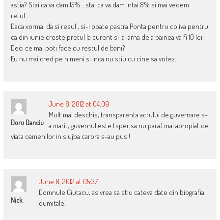
astia? Stai ca va dam 15% …stai ca va dam intai 8% si mai vedem
retul….
Daca vormai da si resul , si-l poate pastra Ponta pentru coliva pentru
ca din iunie creste pretul la curent si la iarna deja painea va fi 10 lei!
Deci ce mai poti face cu restul de bani?
Eu nu mai cred pe nimeni si inca nu stiu cu cine sa votez.
June 8, 2012 at 04:09
Mult mai deschis, transparenta actului de guvernare s-
Doru Danciu
a marit, guvernul este (sper sa nu para) mai apropiat de
viata oamenilor in slujba carora s-au pus !
June 8, 2012 at 05:37
Domnule Ciutacu, as vrea sa stiu cateva date din biografia
Nick
dumitale.