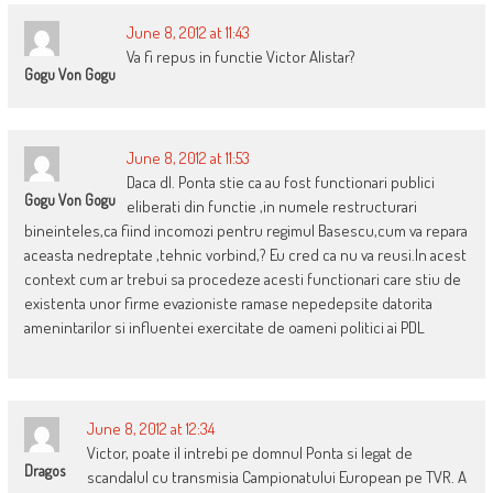
June 8, 2012 at 11:43
Va fi repus in functie Victor Alistar?
Gogu Von Gogu
June 8, 2012 at 11:53
Daca dl. Ponta stie ca au fost functionari publici
Gogu Von Gogu
eliberati din functie ,in numele restructurari
bineinteles,ca fiind incomozi pentru regimul Basescu,cum va repara
aceasta nedreptate ,tehnic vorbind,? Eu cred ca nu va reusi.In acest
context cum ar trebui sa procedeze acesti functionari care stiu de
existenta unor firme evazioniste ramase nepedepsite datorita
amenintarilor si influentei exercitate de oameni politici ai PDL
June 8, 2012 at 12:34
Victor, poate il intrebi pe domnul Ponta si legat de
Dragos
scandalul cu transmisia Campionatului European pe TVR. A