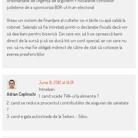
ordonanţele de urgenţă de la guvern + hotărârile consiliilor
judeţene de a sponsoriza BOR-ul în an electoral.
Vreau un sistem de finanţare al cultelor ca-n ţările cu apă caldă la
robinet. Salariaţii să fie întrebaţi printr-o declaraţie fiscală dacă vor
să dea bani pentru biserică. Cei care vor, să li se oprească banii
direct de la sursă şi să se ducă înt-un cont special, iar cei care nu
vor, să nu mai fie obligaţi indirect de către de stat să cotizeze la
averea preafericiţilor.
June 8, 2012 at 14:01
Intrebari:
Adrian Ceplinschi
1. cand scade TVA-ul la alimente ?
2. cand se reduce procentul contributiilor de asigurari de sanatate
?
3. cand e gata autostrada de la Sebes – Sibiu