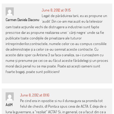
June 8, 2012 at 01:15
Legat de părăduirea tarii, eu as propune un
Carmen Daniela Diaconu
¨audit¨.Din ce-am mai auzit eu la televizor
cam toate acțiunile vechi de distrugere a industriei sunt fapte
prescrise dar as propune realizarea unei ¨ cărți negre¨ unde sa fie
publicate toate condițiile de privatizare ale tuturor
intreprinderilor,contractele, numele celor ce-au compus consiliile
de administrație și a celor ce-au semnat aceste contracte. Cu
aceste date sper ca Antena 3 sa faca o analiza, sa-i cunoaștem cu
nume și prenume pe cei ce-au făcut aceste fărădelegi și un proces
moral dacă penal nu se mai poate. Poate azi acești oameni sunt
foarte bogați, poate sunt politicieni!
June 8, 2012 at 01:16
Pe cind era in opozitie si nu il durea gura sa promita tot
AdiM
felul de chestii, dl Ponta a spus ceva de ACTA. E deja de o
luna la guvernare, a “reziliat” ACTA? Si, in general, ce a facut din ce a