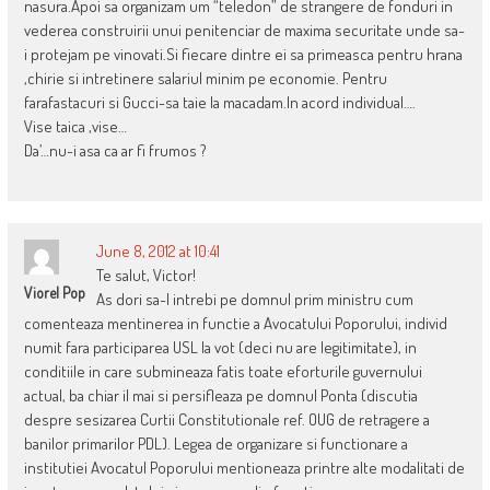
nasura.Apoi sa organizam um “teledon” de strangere de fonduri in
vederea construirii unui penitenciar de maxima securitate unde sa-
i protejam pe vinovati.Si fiecare dintre ei sa primeasca pentru hrana
,chirie si intretinere salariul minim pe economie. Pentru
farafastacuri si Gucci-sa taie la macadam.In acord individual….
Vise taica ,vise…
Da’…nu-i asa ca ar fi frumos ?
June 8, 2012 at 10:41
Te salut, Victor!
Viorel Pop
As dori sa-l intrebi pe domnul prim ministru cum
comenteaza mentinerea in functie a Avocatului Poporului, individ
numit fara participarea USL la vot (deci nu are legitimitate), in
conditiile in care submineaza fatis toate eforturile guvernului
actual, ba chiar il mai si persifleaza pe domnul Ponta (discutia
despre sesizarea Curtii Constitutionale ref. OUG de retragere a
banilor primarilor PDL). Legea de organizare si functionare a
institutiei Avocatul Poporului mentioneaza printre alte modalitati de