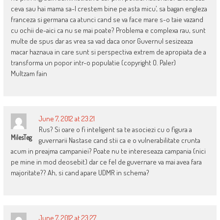
ceva sau hai mama sa-l crestem bine pe asta micu’, sa bagan engleza
franceza si germana ca atunci cand se va face mare s-o taie vazand
cu ochii de-aici ca nu se mai poate? Problema e complexa rau, sunt
multe de spus dar as vrea sa vad daca onor Guvernul sesizeaza
macar haznaua in care sunt si perspectiva extrem de apropiata de a
transforma un popor intr-o populatie (copyright O. Paler)
Multzam fain
June 7, 2012 at 23:21
Rus? Si oare o fi inteligent sa te asociezi cu o figura a
MilesTeg
guvernarii Nastase cand stii ca e o vulnerabilitate crunta
acum in preajma campaniei? Poate nu te intereseaza campania (nici
pe mine in mod deosebit) dar ce fel de guvernare va mai avea fara
majoritate?? Ah, si cand apare UDMR in schema?
June 7, 2012 at 23:27