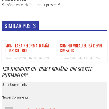
România votează, Tonomatul prestează
SIMILAR POSTS
MONI, LASĂ REFORMA, RĂMÂI
CUM NU VREAU EU SĂ DEVIN
DOAR CU TRU!
SIMPATIC
December 15, 2010
91
5933
January 4, 2011
132
8242
139 THOUGHTS ON “
CUM E ROMÂNIA DIN SPATELE
BUTOANELOR
”
COMMENT
Older Comments
NAVIGATION
Newer Comments