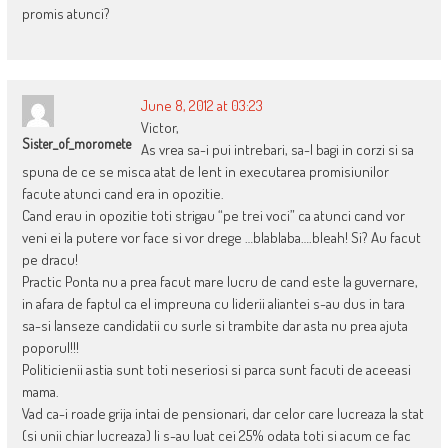
promis atunci?
June 8, 2012 at 03:23
Victor,
Sister_of_moromete
As vrea sa-i pui intrebari, sa-l bagi in corzi si sa
spuna de ce se misca atat de lent in executarea promisiunilor
facute atunci cand era in opozitie.
Cand erau in opozitie toti strigau “pe trei voci” ca atunci cand vor
veni ei la putere vor face si vor drege …blablaba….bleah! Si? Au facut
pe dracu!
Practic Ponta nu a prea facut mare lucru de cand este la guvernare,
in afara de faptul ca el impreuna cu liderii aliantei s-au dus in tara
sa-si lanseze candidatii cu surle si trambite dar asta nu prea ajuta
poporul!!!
Politicienii astia sunt toti neseriosi si parca sunt facuti de aceeasi
mama.
Vad ca-i roade grija intai de pensionari, dar celor care lucreaza la stat
(si unii chiar lucreaza) li s-au luat cei 25% odata toti si acum ce fac