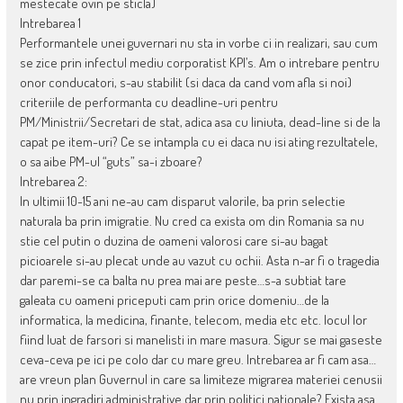
mestecate ovin pe sticla)
Intrebarea 1
Performantele unei guvernari nu sta in vorbe ci in realizari, sau cum
se zice prin infectul mediu corporatist KPI’s. Am o intrebare pentru
onor conducatori, s-au stabilit (si daca da cand vom afla si noi)
criteriile de performanta cu deadline-uri pentru
PM/Ministrii/Secretari de stat, adica asa cu liniuta, dead-line si de la
capat pe item-uri? Ce se intampla cu ei daca nu isi ating rezultatele,
o sa aibe PM-ul “guts” sa-i zboare?
Intrebarea 2:
In ultimii 10-15 ani ne-au cam disparut valorile, ba prin selectie
naturala ba prin imigratie. Nu cred ca exista om din Romania sa nu
stie cel putin o duzina de oameni valorosi care si-au bagat
picioarele si-au plecat unde au vazut cu ochii. Asta n-ar fi o tragedia
dar paremi-se ca balta nu prea mai are peste…s-a subtiat tare
galeata cu oameni priceputi cam prin orice domeniu…de la
informatica, la medicina, finante, telecom, media etc etc. locul lor
fiind luat de farsori si manelisti in mare masura. Sigur se mai gaseste
ceva-ceva pe ici pe colo dar cu mare greu. Intrebarea ar fi cam asa…
are vreun plan Guvernul in care sa limiteze migrarea materiei cenusii
nu prin ingradiri administrative dar prin politici nationale? Exista asa