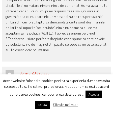
si salariile si nu mai are nimeni nimic de comentat! As mai avea multe
intrebari dar stiu ca nu voi primi raspuns;traseismul,numirile in
guvern,faptul ca nu apare niciun vinovat si nu se recupereaza nici
un ban din cei furati,faptul ca deocamdata certe sunt doar maririle
de tarife si impozite(pe locuinte),nimic nu seamana cu ce ma
asteptam sa fie politica “ALTFEL”! Il apreciez enorm pe d-nul
B.Teodorescu si are perfecta dreptate cand spune ca este nevoie
de substanta nu de imagine! Din pacate se vede ca nu este ascultat
si il folosesc doar pt. imagine .
June 8, 2012 at 15:20
scarboasa rau emisiunea de ieri seara cu ponta, crin, dan
Acest website foloseste cookies pentru ca experienta dumneavoastra
Sandu
si sorin
cu acest site sa fie cat mai profesionala. Presupunem ca esti de acord
cu folosirea cookies, dar poti refuza daca doresti.
Accepta
gadea s-a purtat ca un catelus cuminte, nicio intrebare mai
incomoda, nicio tema concreta de campanie adusa in discutie…l-a
Citeste mai mult
Refuza
lasat pe oprescu sa abereze generalitati…asta e modelul de
massmedia independenta?