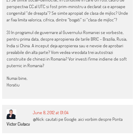
perspectiva CC al UTC si fost prim-ministru a declarat ca e aproape
congenital “de dreapta”? Se simte apropiat de clasa de mijloc? Unde
ar fixa limita valorica, cifrica, dintre “bogati” si “clasa de mijloc”?
3) In programul de guvernare al Guvernului Romaniei se vorbeste,
pentru prima data, despre apropierea de tarile BRIC – Brazilia, Rusia,
India si China. A inceput deja apropierea sau e nevoie de aprobari
prealabile din alta parte? Vom vedea vreodata trei autostrazi
construite de chinezi in Romania? Vor investi firme indiene de soft
puternic in Romania?
Numai bine,
Horatiu
June 8, 2012 at 01:04
@Nick: cautati pe Google. aici vorbim despre Ponta
Victor Ciutacu