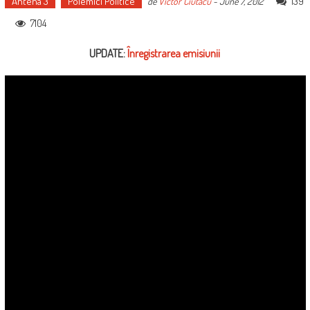
Antena 3
Polemici Politice
139
de
Victor Ciutacu
-
June 7, 2012
7104
UPDATE:
Înregistrarea emisiunii