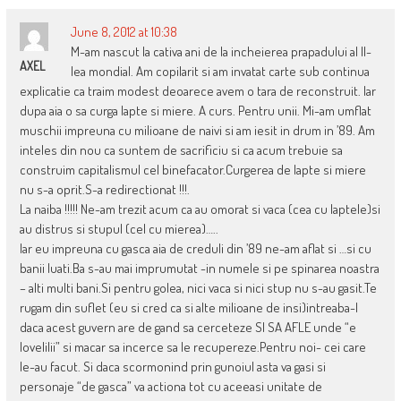
June 8, 2012 at 10:38
M-am nascut la cativa ani de la incheierea prapadului al II-
AXEL
lea mondial. Am copilarit si am invatat carte sub continua
explicatie ca traim modest deoarece avem o tara de reconstruit. Iar
dupa aia o sa curga lapte si miere. A curs. Pentru unii. Mi-am umflat
muschii impreuna cu milioane de naivi si am iesit in drum in ’89. Am
inteles din nou ca suntem de sacrificiu si ca acum trebuie sa
construim capitalismul cel binefacator.Curgerea de lapte si miere
nu s-a oprit.S-a redirectionat !!!.
La naiba !!!!! Ne-am trezit acum ca au omorat si vaca (cea cu laptele)si
au distrus si stupul (cel cu mierea)…..
Iar eu impreuna cu gasca aia de creduli din ’89 ne-am aflat si …si cu
banii luati.Ba s-au mai imprumutat -in numele si pe spinarea noastra
– alti multi bani.Si pentru golea, nici vaca si nici stup nu s-au gasit.Te
rugam din suflet (eu si cred ca si alte milioane de insi)intreaba-l
daca acest guvern are de gand sa cerceteze SI SA AFLE unde “e
lovelilii” si macar sa incerce sa le recupereze.Pentru noi- cei care
le-au facut. Si daca scormonind prin gunoiul asta va gasi si
personaje “de gasca” va actiona tot cu aceeasi unitate de