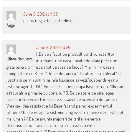
June 8, 2012 at 14:39
ps: nu neg ca fac parte din ei…
Angel
June 8, 2012 at 14:55
1 .De ce a facut pe prostul( cand nu este )tot
Liliana Radulescu
intrebandu-se daca-l poate decalara pers.non
grata pana a trminat ala tot ce avea de facut ? Mie imi miroase a
complicitate cu Base. 2.De ce declara ca “dictatorul nu a plecat”,ca
justitia si serv. sunt in mainile lui,dar,ce sa vezi,”suspendarea nu
este pe agenda USL”. Vor sa se ascunda dupa Base pana in 2014 cum
a facut ala la primarie cu consiliul? 3. De ce apare pe site legea
sanatatii in aceeasi forma daca s-a vazut ce scandal a declansat?
Vrea sa-i dea satisfactie lui Base facand pe noi experimentul
olandez? De ce nu aplica sistemul englez sau francez care este cel
mai uman ? 4.De ce anunta majorari de tarife la energie
pt.consumatorii casnici( care nu afecteaza cu nimic
competitivitatea cu UE).Daca singurul motiv este alinierea sa alinieze