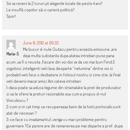
Se va reveni la 2 tururi pt alegerile locale de peste 4 ani?
Le insuflă copiilor săi o carieră politică?
Spor!
June 8, 2012 at 00:33
Ma bucur d-nule Ciutacu pentru aceasta emisiune ,are
Maria-S
deja multa substanta dupa atatea intrebari puse pana
acum ,va fi o reusita ,fiecare din voi doi va da cei mai bun Fiind 2
orgoliosi ,inteligenti veti lasa deoparte “nelumina” dintre voi si
probabil veti face o dezbatere in folosul nostru si cine stie ,la final
veti devenii macar amici Am cateva intrebari.
1-daca poate sa aduca legume din strainatate la pret de producator
si sa le ofere la preturi rezonabile asa cum a propus d-nul
Voiculescu ?
2-cum si in cat timp se recupereaza banii de la hotii portocalii,sunt
atat de necesari ?
3-ce face cu invatamantul ,veriga cu mari probleme pentru
guvernare ?Ce parere are de ramanerea pe mai departe a prof. dupa