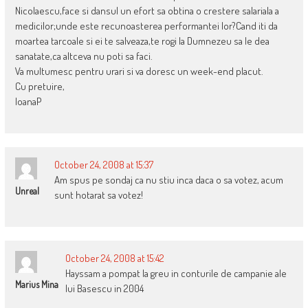
Nicolaescu,face si dansul un efort sa obtina o crestere salariala a
medicilor;unde este recunoasterea performantei lor?Cand iti da
moartea tarcoale si ei te salveaza,te rogi la Dumnezeu sa le dea
sanatate,ca altceva nu poti sa faci.
Va multumesc pentru urari si va doresc un week-end placut.
Cu pretuire,
IoanaP
October 24, 2008 at 15:37
Am spus pe sondaj ca nu stiu inca daca o sa votez, acum
Unreal
sunt hotarat sa votez!
October 24, 2008 at 15:42
Hayssam a pompat la greu in conturile de campanie ale
Marius Mina
lui Basescu in 2004