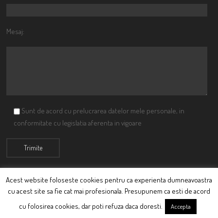
Mesaj:
Sunt de acord cu prelucrarea datelor mele personale, in
conformitate cu legislatia aferenta in vigoare
Acest website foloseste cookies pentru ca experienta dumneavoastra
cu acest site sa fie cat mai profesionala. Presupunem ca esti de acord
© Ciutacu 2015 Parte a Imperiului Ciutacesc.
cu folosirea cookies, dar poti refuza daca doresti.
Accepta
Powered By
Scriptics