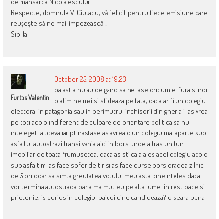
de mansarda Nicolaiescului …
Respecte, domnule V. Ciutacu, vă felicit pentru fiece emisiune care
reuşeşte să ne mai limpezească !
Sibilla
October 25, 2008 at 19:23
ba astia nu au de gand sa ne lase oricum ei fura si noi
Furtos Valentin
platim ne mai si sfideaza pe fata, daca ar fi un colegiu
electoral in patagonia sau in perimutrul inchisorii din gherla i-as vrea
pe toti acolo indiferent de culoare de orientare politica sa nu
intelegeti altceva iar pt nastase as avrea o un colegiu mai aparte sub
asfaltul autostrazi transilvania aici in bors unde a tras un tun
imobiliar de toata frumusetea, daca as sti ca a ales acel colegiu acolo
sub asfalt m-as face sofer de tir si as face curse bors oradea zilnic
de 5 ori doar sa simta greutatea votului meu asta bineinteles daca
vor termina autostrada pana ma mut eu pe alta lume. in rest pace si
prietenie, is curios in colegiul baicoi cine candideaza? o seara buna