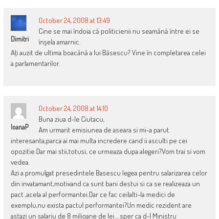
October 24, 2008 at 13:49
Cine se mai îndoia că politicienii nu seamănă între ei se
Dimitri
înşela amarnic.
Aţi auzit de ultima boacănă a lui Băsescu? Vine în completarea celei
a parlamentarilor.
October 24, 2008 at 14:10
Buna ziua d-le Ciutacu,
IoanaP
Am urmarit emisiunea de aseara si mi-a parut
interesanta;parca ai mai multa incredere cand ii asculti pe cei
opozitie.Dar mai stii,totusi, ce urmeaza dupa alegeri?Vom trai si vom
vedea.
Azi a promulgat presedintele Basescu legea pentru salarizarea celor
din invatamant,motivand ca sunt bani destui si ca se realizeaza un
pact ,acela al performantei.Dar ce fac ceilalti-la medici de
exemplu,nu exista pactul performantei?Un medic rezident are
astazi un salariu de 8 milioane de lei….sper ca d-l Ministru