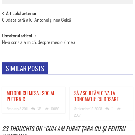
POST
Articolul anterior
Ciudata ţară a lu’ Antonel şi nea Geică
NAVIGATION
Urmatorul articol
Mi-a scris aia mică; despre medicu’ meu
SIMILAR POSTS
MELODII CU MESAJ SOCIAL
SĂ ASCULTĂM CEVA LA
PUTERNIC
TONOMATU’ CU DOSARE
February 5, 2011
155
10092
September 10, 2008
11
2567
23 THOUGHTS ON “
CUM AM FURAT ŢARA CU ŞI PENTRU