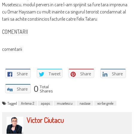
Musetescu, modul pervers in care l-am sprijinit sa fure tara impreuna
cu Omar Hayssam cu mult inainte ca singurul terorist condamnat al
tarii sa achite constiincios facturile catre Felix Tataru.
COMENTARII
comentarii
Share
Tweet
Share
Share
0
Total
Share
Shares
Tagged
Antena 2
apaps
musetescu
nastase
vorbe grele
Victor Ciutacu