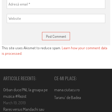
This site uses Akismet to reduce spam.
Learn how your comment data
is processed
.
ARTICOLE RECENTE:
CE-MI PLACE:
Orban duce PNL la groapa pe
mana.ciutacu.ro
muzica #Rezist
Taranu’ de Badea
March 19, 2019
Rares versus Mandachi sau