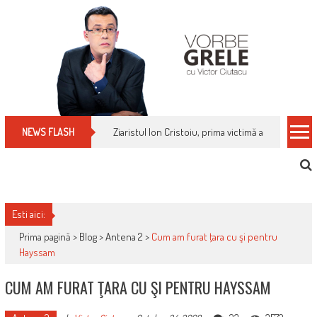
Skip
to
content
Ziaristul Ion Cristoiu, prima victimă a noi cenzuri 
NEWS FLASH
Esti aici:
Prima pagină >
Blog
>
Antena 2
>
Cum am furat ţara cu şi pentru
Hayssam
CUM AM FURAT ŢARA CU ŞI PENTRU HAYSSAM