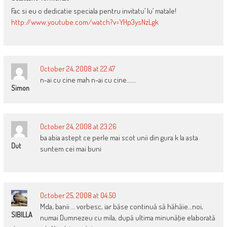
Fac si eu o dedicatie speciala pentru invitatu’ lu’ matale!
http://www.youtube.com/watch?v=YHp3ysNzLgk
October 24, 2008 at 22:47
n-ai cu cine mah n-ai cu cine…….
Simon
October 24, 2008 at 23:26
ba abia astept ce perle mai scot unii din gura k la asta
Dut
suntem cei mai buni
October 25, 2008 at 04:50
Mda, banii … vorbesc, iar băse continuă să hăhăie…noi,
SIBILLA
numai Dumnezeu cu mila, după ultima minunăţie elaborată