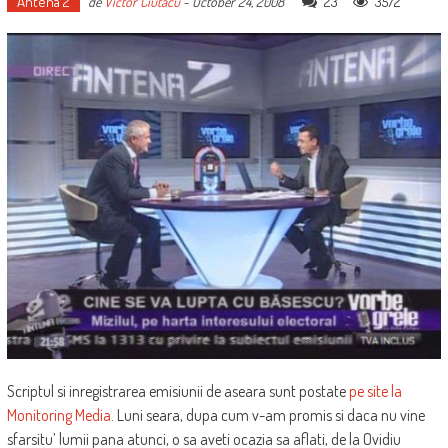
Antena 2
23
3572
de
Victor Ciutacu
-
October 24, 2008
Scriptul si inregistrarea emisiunii de aseara sunt postate
pe site la
Monitoring Media
. Luni seara, dupa cum v-am promis si daca nu vine
sfarsitu’ lumii pana atunci, o sa aveti ocazia sa aflati, de la Ovidiu