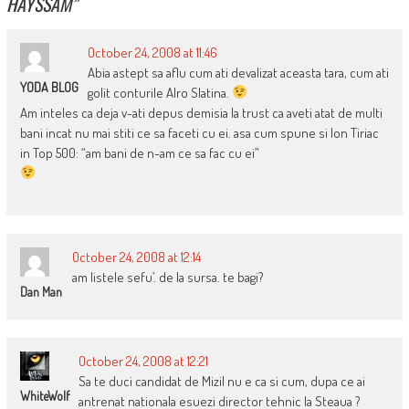
HAYSSAM
”
October 24, 2008 at 11:46
Abia astept sa aflu cum ati devalizat aceasta tara, cum ati
YODA BLOG
golit conturile Alro Slatina.
Am inteles ca deja v-ati depus demisia la trust ca aveti atat de multi
bani incat nu mai stiti ce sa faceti cu ei. asa cum spune si Ion Tiriac
in Top 500: “am bani de n-am ce sa fac cu ei”
October 24, 2008 at 12:14
am listele sefu’. de la sursa. te bagi?
Dan Man
October 24, 2008 at 12:21
Sa te duci candidat de Mizil nu e ca si cum, dupa ce ai
WhiteWolf
antrenat nationala esuezi director tehnic la Steaua ?