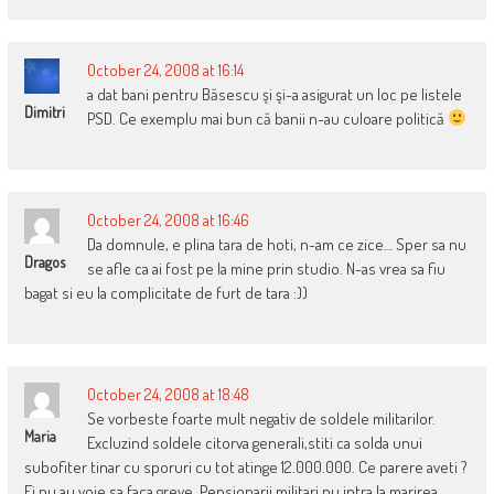
October 24, 2008 at 16:14
a dat bani pentru Băsescu şi şi-a asigurat un loc pe listele
Dimitri
PSD. Ce exemplu mai bun că banii n-au culoare politică
October 24, 2008 at 16:46
Da domnule, e plina tara de hoti, n-am ce zice… Sper sa nu
Dragos
se afle ca ai fost pe la mine prin studio. N-as vrea sa fiu
bagat si eu la complicitate de furt de tara :))
October 24, 2008 at 18:48
Se vorbeste foarte mult negativ de soldele militarilor.
Maria
Excluzind soldele citorva generali,stiti ca solda unui
subofiter tinar cu sporuri cu tot atinge 12.000.000. Ce parere aveti ?
Ei nu au voie sa faca greve. Pensionarii militari nu intra la marirea