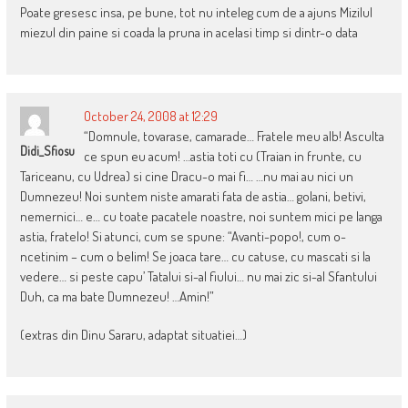
Poate gresesc insa, pe bune, tot nu inteleg cum de a ajuns Mizilul
miezul din paine si coada la pruna in acelasi timp si dintr-o data
October 24, 2008 at 12:29
“Domnule, tovarase, camarade… Fratele meu alb! Asculta
Didi_Sfiosu
ce spun eu acum! …astia toti cu (Traian in frunte, cu
Tariceanu, cu Udrea) si cine Dracu-o mai fi… …nu mai au nici un
Dumnezeu! Noi suntem niste amarati fata de astia… golani, betivi,
nemernici… e… cu toate pacatele noastre, noi suntem mici pe langa
astia, fratelo! Si atunci, cum se spune: “Avanti-popo!, cum o-
ncetinim – cum o belim! Se joaca tare… cu catuse, cu mascati si la
vedere… si peste capu’ Tatalui si-al fiului… nu mai zic si-al Sfantului
Duh, ca ma bate Dumnezeu! …Amin!”
(extras din Dinu Sararu, adaptat situatiei…)