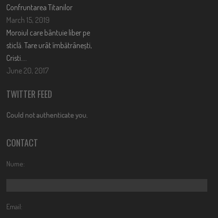
Confruntarea Titanilor
March 15, 2019
Moroiul care bântuie liber pe
sticlă. Tare urât îmbătrânești,
Cristi….
June 20, 2017
TWITTER FEED
Could not authenticate you.
CONTACT
Nume:
Email: