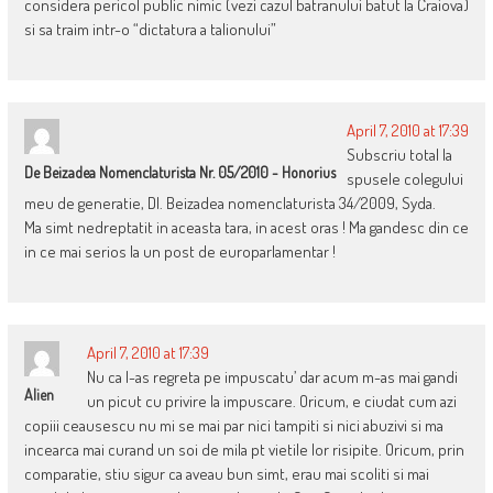
considera pericol public nimic (vezi cazul batranului batut la Craiova)
si sa traim intr-o “dictatura a talionului”
April 7, 2010 at 17:39
Subscriu total la
De Beizadea Nomenclaturista Nr. 05/2010 - Honorius
spusele colegului
meu de generatie, Dl. Beizadea nomenclaturista 34/2009, Syda.
Ma simt nedreptatit in aceasta tara, in acest oras ! Ma gandesc din ce
in ce mai serios la un post de europarlamentar !
April 7, 2010 at 17:39
Nu ca l-as regreta pe impuscatu’ dar acum m-as mai gandi
Alien
un picut cu privire la impuscare. Oricum, e ciudat cum azi
copiii ceausescu nu mi se mai par nici tampiti si nici abuzivi si ma
incearca mai curand un soi de mila pt vietile lor risipite. Oricum, prin
comparatie, stiu sigur ca aveau bun simt, erau mai scoliti si mai