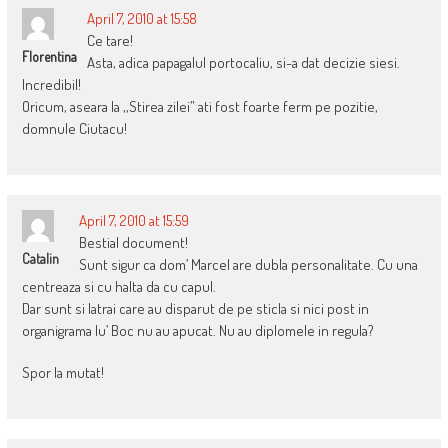
April 7, 2010 at 15:58
Ce tare!
Florentina
Asta, adica papagalul portocaliu, si-a dat decizie siesi.
Incredibil!
Oricum, aseara la ,,Stirea zilei” ati fost foarte ferm pe pozitie,
domnule Ciutacu!
April 7, 2010 at 15:59
Bestial document!
Catalin
Sunt sigur ca dom’ Marcel are dubla personalitate. Cu una
centreaza si cu halta da cu capul.
Dar sunt si latrai care au disparut de pe sticla si nici post in
organigrama lu’ Boc nu au apucat. Nu au diplomele in regula?
Spor la mutat!