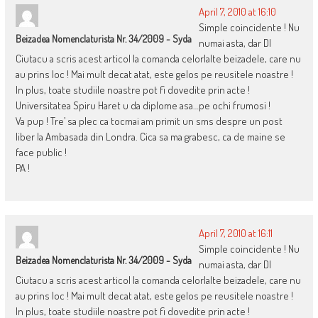
April 7, 2010 at 16:10
Simple coincidente ! Nu
Beizadea Nomenclaturista Nr. 34/2009 - Syda
numai asta, dar Dl
Ciutacu a scris acest articol la comanda celorlalte beizadele, care nu
au prins loc ! Mai mult decat atat, este gelos pe reusitele noastre !
In plus, toate studiile noastre pot fi dovedite prin acte !
Universitatea Spiru Haret u da diplome asa…pe ochi frumosi !
Va pup ! Tre’ sa plec ca tocmai am primit un sms despre un post
liber la Ambasada din Londra. Cica sa ma grabesc, ca de maine se
face public !
PA !
April 7, 2010 at 16:11
Simple coincidente ! Nu
Beizadea Nomenclaturista Nr. 34/2009 - Syda
numai asta, dar Dl
Ciutacu a scris acest articol la comanda celorlalte beizadele, care nu
au prins loc ! Mai mult decat atat, este gelos pe reusitele noastre !
In plus, toate studiile noastre pot fi dovedite prin acte !