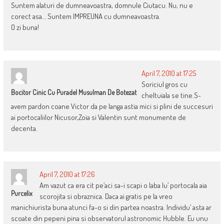
Suntem alaturi de dumneavoastra, domnule Ciutacu. Nu, nu e
corect asa… Suntem IMPREUNA cu dumneavoastra.
O zi buna!
April 7, 2010 at 17:25
Soriciul gros cu
Bocitor Cinic Cu Puradel Musulman De Botezat
cheltuiala se tine.S-
avem pardon coane Victor da pe langa astia mici si plini de succesuri
ai portocaliilor Nicusor,Zoia si Valentin sunt monumente de
decenta.
April 7, 2010 at 17:26
Am vazut ca era cit pe’aci sa-i scapi o laba lu’ portocala aia
Purcelix
scorojita si obraznica. Daca ai gratis pe la vreo
manichiurista buna atunci fa-o si din partea noastra. Individu’ asta ar
scoate din pepeni pina si observatorul astronomic Hubble. Eu unu