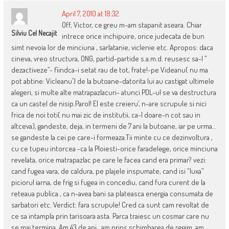
April 7, 2010 at 18:32
Off, Victor, ce greu m-am stapanit aseara. Chiar
Silviu Cel Necajit
intrece orice inchipuire, orice judecata de bun
simt nevoia lor de minciuna , sarlatanie, viclenie etc. Apropos: daca
cineva, vreo structura, ONG, partid-partide s.a.m.d. reusesc sa-l ”
dezactiveze”- fiindca-i setat rau de tot, frate!-pe Videanu( nu ma
pot abtine: Vicleanu’) de la butoane-datorita lui au castigat ultimele
alegeri, si multe alte matrapazlacuri- atunci PDL-ul se va destructura
ca un castel de nisip.Parol! El este creieru’, n-are scrupule si nici
frica de noi toti( nu mai zic de institutii, ca-l doare-n cot sau in
altceva), gandeste, deja, in termeni de 7 ani la butoane, iar pe urma…
se gandeste la cei pe care-i formeaza.Tii minte cu ce dezinvoltura ,
cu ce tupeu intorcea -ca la Ploiesti-orice faradelege, orice minciuna
revelata, orice matrapazlac pe care le facea cand era primar? vezi:
cand fugea vara, de caldura, pe plajele inspumate, cand isi “luxa”
piciorul iarna, de frig si fugea in concediu, cand fura curent de la
reteaua publica , ca n-avea bani sa plateasca energia consumata de
sarbatori etc. Verdict: fara scrupule! Cred ca sunt cam revoltat de
ce sa intampla prin tarisoara asta. Parca traiesc un cosmar care nu
se mai termina. Am 43 de ani , am prins schimbarea de regim, am