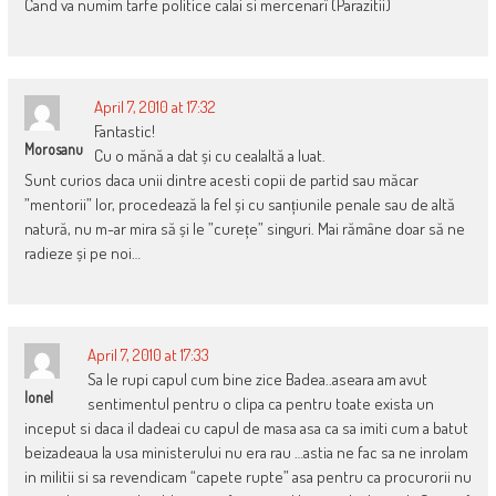
Cand va numim tarfe politice calai si mercenarï (Parazitii)
April 7, 2010 at 17:32
Fantastic!
Morosanu
Cu o mănă a dat și cu cealaltă a luat.
Sunt curios daca unii dintre acesti copii de partid sau măcar
”mentorii” lor, procedează la fel și cu sanțiunile penale sau de altă
natură, nu m-ar mira să și le ”curețe” singuri. Mai rămâne doar să ne
radieze și pe noi…
April 7, 2010 at 17:33
Sa le rupi capul cum bine zice Badea..aseara am avut
Ionel
sentimentul pentru o clipa ca pentru toate exista un
inceput si daca il dadeai cu capul de masa asa ca sa imiti cum a batut
beizadeaua la usa ministerului nu era rau …astia ne fac sa ne inrolam
in militii si sa revendicam “capete rupte” asa pentru ca procurorii nu