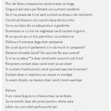
Plini de falsa compasiune cand incepe sa ninga
Singurul iad real e pe Pamant,noi suntem rezidenti
Da-ti ne ploaie,da-ti ne vant,suntem ai dreacu de rezistenti
Construiti biserici reci cand e lipsa de locuinte
Ca nu ies bani din scoala,posturi si gradinite
Dumnezeu e cu noi ne vegheaza cand cautam in gunoi
Ni se spune pe un ton parintesc ca suntem rai
Politica e frumoasa degustati sampanie
De ce ati ajuns in parlament si n-ati murit in campanie?
Oamenii intreaba Cand? Voi spuneti Nu asa curand!
Si vi se scoala p**a doar cand aveti scaunul sub fund
Respiram,contam doar cand vrem sa va votam
Si suntem foarte prosti cand spunem aaa mai incercam!
Existam doar in statistici,nici macar in sondaje
Si-avem dreptu sa maraim doar cand creem avantaje
Refren
V-as coase la gura cu sfoara,vreau sa va doara
Sa ne mintiti doar din priviri pentru ultima oara
Iubiti-ne cum iubiti parfumurile tari