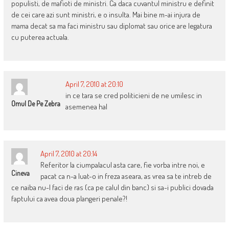
populisti, de mafioti de ministri. Ca daca cuvantul ministru e definit
de cei care azi sunt ministri, e o insulta. Mai bine m-ai injura de
mama decat sa ma faci ministru sau diplomat sau orice are legatura
cu puterea actuala.
April 7, 2010 at 20:10
in ce tara se cred politicieni de ne umilesc in
Omul De Pe Zebra
asemenea hal
April 7, 2010 at 20:14
Referitor la ciumpalacul asta care, fie vorba intre noi, e
Cineva
pacat ca n-a luat-o in freza aseara, as vrea sa te intreb de
ce naiba nu-l faci de ras (ca pe calul din banc) si sa-i publici dovada
faptului ca avea doua plangeri penale?!