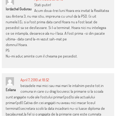
Stati putin!
Iordachel Gudurau
Acum doua-trei luni Hoara era invitat la Realitatea
sau Antena 3, nu mai stiu, impreuna cu unul da la PSD. (ii uit
numele).Ei, si a fost prima data cand Hoara nu a fost lasat de
pesedist sa se desfasoare. Si l-a terminat. Hoara nici nu intelegea
ce se intampla, deoarece ala nu-l lasa. A fost prima -si din pacate
ultima- data cand la-m vazut sah-mat pe
domnul Hoara.
PS
Nu-mi aduc aminte cum il cheama pe pesedist.
April 7, 2010 at 18:52
beizadele mai mici sau mai mari le intalnim peste tot.in
Eoliana
comuna in care cu drag locuiesc la primarie si la scoala
sunt angajate rude ale fostului primar(psd)si ale actualului
primar(pdl).Cativa din cei angajati nu aveau nici macar liceul
terminat(secretara scolii la data incadrarii nu-si luase diploma de
bacalaureat,la fel si o angajata de la primarie care este cumnata