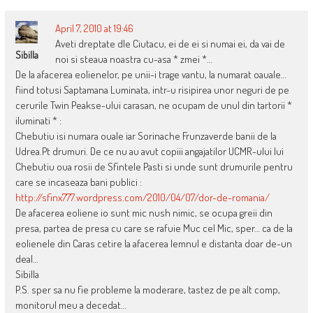
April 7, 2010 at 19:46
Aveti dreptate dle Ciutacu, ei de ei si numai ei, da vai de
Sibilla
noi si steaua noastra cu-asa * zmei *…
De la afacerea eolienelor, pe unii-i trage vantu, la numarat oauale…
fiind totusi Saptamana Luminata, intr-u risipirea unor neguri de pe
cerurile Twin Peakse-ului carasan, ne ocupam de unul din tartorii *
iluminati * :
Chebutiu isi numara ouale iar Sorinache Frunzaverde banii de la
Udrea.Pt drumuri. De ce nu au avut copiii angajatilor UCMR-ului lui
Chebutiu oua rosii de Sfintele Pasti si unde sunt drumurile pentru
care se incaseaza bani publici :
http://sfinx777.wordpress.com/2010/04/07/dor-de-romania/
De afacerea eoliene io sunt mic nush nimic, se ocupa greii din
presa, partea de presa cu care se rafuie Muc cel Mic, sper… ca de la
eolienele din Caras cetire la afacerea lemnul e distanta doar de-un
deal…
Sibilla
P.S. sper sa nu fie probleme la moderare, tastez de pe alt comp,
monitorul meu a decedat…