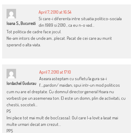
April 7, 2010 at 16:54
Si care-i diferenta intre situatia politico-sociala
Ioana S., Bucuresti
din 1989 si 2010 , ca eu n-o vad…
Tot politica de cadre face jocul.
Ne-am intors de unde am…plecat. Pacat de cei care au murit
sperand o alta viata.
April 7, 2010 at 17:10
Aseara asteptam cu sufletu´la gura sa-i
Iordachel Gudurau
f…,pardon/ maidan; spui intr-un mod politicos
cum nu are el dreptate. Cu domnul director general Hoara nu
vorbesti pe un asemenea ton. El este un domn, plin de activitati, cu
chestii, socoteli…
PS
Imi place tot mai mult de boc(cassa). Oul care l-a lovit a lasat mai
multe urmari decat am crezut…
PPS