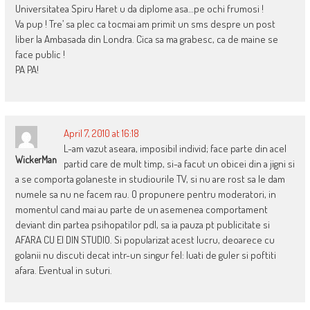
Universitatea Spiru Haret u da diplome asa…pe ochi frumosi !
Va pup ! Tre’ sa plec ca tocmai am primit un sms despre un post
liber la Ambasada din Londra. Cica sa ma grabesc, ca de maine se
face public !
PA PA!
April 7, 2010 at 16:18
L-am vazut aseara, imposibil individ; face parte din acel
WickerMan
partid care de mult timp, si-a facut un obicei din a jigni si
a se comporta golaneste in studiourile TV, si nu are rost sa le dam
numele sa nu ne facem rau. O propunere pentru moderatori, in
momentul cand mai au parte de un asemenea comportament
deviant din partea psihopatilor pdl, sa ia pauza pt publicitate si
AFARA CU EI DIN STUDIO. Si popularizat acest lucru, deoarece cu
golanii nu discuti decat intr-un singur fel: luati de guler si poftiti
afara. Eventual in suturi.