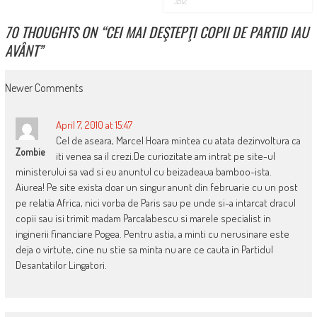
3512
70 THOUGHTS ON “
CEI MAI DEŞTEPŢI COPII DE PARTID IAU
AVÂNT
”
COMMENT
Newer Comments
NAVIGATION
April 7, 2010 at 15:47
Cel de aseara, Marcel Hoara mintea cu atata dezinvoltura ca
Zombie
iti venea sa il crezi.De curiozitate am intrat pe site-ul
ministerului sa vad si eu anuntul cu beizadeaua bamboo-ista.
Aiurea! Pe site exista doar un singur anunt din februarie cu un post
pe relatia Africa, nici vorba de Paris sau pe unde si-a intarcat dracul
copii sau isi trimit madam Parcalabescu si marele specialist in
inginerii financiare Pogea. Pentru astia, a minti cu nerusinare este
deja o virtute, cine nu stie sa minta nu are ce cauta in Partidul
Desantatilor Lingatori.