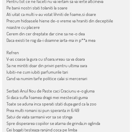
Pentru tot ce ne faceti nu va iertam sa va ierte altcineva
Pe banii nostri stati tolaniti la soare
Ati uitat ca multi v-au votat lihniti de foame,si doare
Precum hidoasele hiene de-o vreme va hraniti din deceptiile
noastre cu placere
Cerem din cer dreptate dar cine sa ne-o dea
Daca existi te rog da-i doamne iarta-ma in p**a mea
Refren
V-as coase la gura cu sfoara,vreau sa va doara
Sa ne mintiti doar din priviri pentru ultima oara
Iubiti-ne cum iubiti parfumurile tari
Cand va numim tarfe politice calai si mercenari
Serbati Anul Nou de Paste caci Craciunu e-o gluma
Si daca sufla foamea dragii mei mestecati guma
Toate se aduna inca sperati stati dupa gard ca la zoo
Prea multi romani isi pun speranta in 6/49
Satui de viata sarmanii vor sa se stinga
Spre disperarea copiilor se atarna de grinda,in oglinda
Cei bogati testeaza ranjind coca pe limba