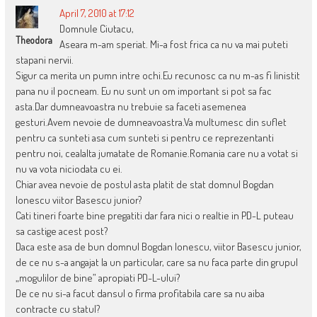
April 7, 2010 at 17:12
Domnule Ciutacu,
Theodora
Aseara m-am speriat. Mi-a fost frica ca nu va mai puteti
stapani nervii.
Sigur ca merita un pumn intre ochi.Eu recunosc ca nu m-as fi linistit
pana nu il pocneam. Eu nu sunt un om important si pot sa fac
asta.Dar dumneavoastra nu trebuie sa faceti asemenea
gesturi.Avem nevoie de dumneavoastra.Va multumesc din suflet
pentru ca sunteti asa cum sunteti si pentru ce reprezentanti
pentru noi, cealalta jumatate de Romanie.Romania care nu a votat si
nu va vota niciodata cu ei.
Chiar avea nevoie de postul asta platit de stat domnul Bogdan
Ionescu viitor Basescu junior?
Cati tineri foarte bine pregatiti dar fara nici o realtie in PD-L puteau
sa castige acest post?
Daca este asa de bun domnul Bogdan Ionescu, viitor Basescu junior,
de ce nu s-a angajat la un particular, care sa nu faca parte din grupul
„mogulilor de bine” apropiati PD-L-ului?
De ce nu si-a facut dansul o firma profitabila care sa nu aiba
contracte cu statul?