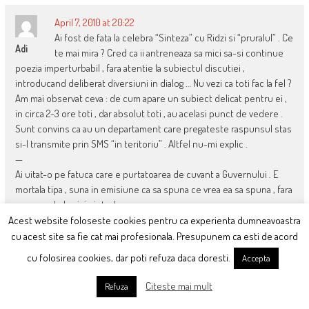
April 7, 2010 at 20:22
Ai fost de fata la celebra “Sinteza” cu Ridzi si “pruralul” . Ce
Adi
te mai mira ? Cred ca ii antreneaza sa mici sa-si continue
poezia imperturbabil , fara atentie la subiectul discutiei ,
introducand deliberat diversiuni in dialog … Nu vezi ca toti fac la fel ?
Am mai observat ceva : de cum apare un subiect delicat pentru ei ,
in circa 2-3 ore toti , dar absolut toti , au acelasi punct de vedere .
Sunt convins ca au un departament care pregateste raspunsul stas
si-l transmite prin SMS “in teritoriu” . Altfel nu-mi explic .
—
Ai uitat-o pe fatuca care e purtatoarea de cuvant a Guvernului . E
mortala tipa , suna in emisiune ca sa spuna ce vrea ea sa spuna , fara
a raspunde la nicio intrebare .
Stii ce-i trist ? Ca diversiunile astea mai si prind . Romanii astia ai
Acest website foloseste cookies pentru ca experienta dumneavoastra
nostri , pana nu incep sa cada pe strada de foame , nu cred ca vor
cu acest site sa fie cat mai profesionala. Presupunem ca esti de acord
intelege ce se intampla .
cu folosirea cookies, dar poti refuza daca doresti.
Accepta
Citeste mai mult
Refuza