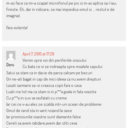
m-as face ca mi-a scapat microfonul pe jos si m-as aplrca sa-l iau,
fireste. Eh, dar in ridicare, se mai impiedica omul si … restul e de
imaginat.
Fara violenta!
April 7, 2010 at 17:28
Venim spre voi din periferiile orasului
Doru
Cu bata ce vi se indreapta spre moalele capului
Satui sa stam ca in dacie de parca calcam pe becuri
Ori ne-ati bagat in cap de mici ideea ca nu avem drepturi
Lasati sarmanii sa-si creasca copii fara o casa
Luati-ne tot ma ca stam si in p**a goala in fata voastra
Cu p**a in sus va rasfatati cu creme
Iar cei ce v-au ales se scalda intr-un ocean de probleme
Omul de rand sta in vant rozand la oase
Iar promisiunile voastre sunt diamante false
Cereti sa avem rabdare,avem dar stiti ceva