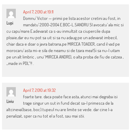
April 7, 2010 at 19:11
Domnu’ Victor — primii pe lista acestor cretini au fost, in
Lupi
mandatu’ 2000-2004 E.BOC-L.SANDRU SI avocatu’ ala mic si
cu capu’mare.E adevarat ca s-au inmultzit ca ciupercile dupa
ploaie,dar eu nu pot sa uit si sa nu adaug pe un adevarat imbecil,
chiar daca e doar o javra batrana,pe MIRCEA TOADER, cand il vad pe
morocaru’ asta mi-e sila de neamu si de tzara mea!Si sa nu-l uitam
pe un alt limbric , unu’ MIRCEA ANDREI, o alta proba de fiu de catzea ,
,,made in PDL”!! .
April 7, 2010 at 19:32
foarte tare. daca poate face asta, atunci mai degraba isi
Liviu
trage singur un sut in fund decat sa-l primesca de la
altcineva(base, boc).tupeul nu are limite se vede. dar cine l-a
penalizat, sper ca nu tot el a fost, sau mai stii.