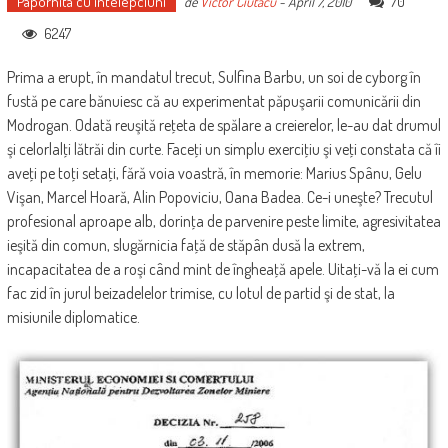
Papornita cu intelepciuni
70
de
Victor Ciutacu
-
April 7, 2010
6247
Prima a erupt, în mandatul trecut, Sulfina Barbu, un soi de cyborg în
fustă pe care bănuiesc că au experimentat păpuşarii comunicării din
Modrogan. Odată reuşită reţeta de spălare a creierelor, le-au dat drumul
şi celorlalţi lătrăi din curte. Faceţi un simplu exerciţiu şi veţi constata că îi
aveţi pe toţi setaţi, fără voia voastră, în memorie: Marius Spânu, Gelu
Vişan, Marcel Hoară, Alin Popoviciu, Oana Badea. Ce-i uneşte? Trecutul
profesional aproape alb, dorinţa de parvenire peste limite, agresivitatea
ieşită din comun, slugărnicia faţă de stăpân dusă la extrem,
incapacitatea de a roşi când mint de îngheaţă apele. Uitaţi-vă la ei cum
fac zid în jurul beizadelelor trimise, cu lotul de partid şi de stat, la
misiunile diplomatice.