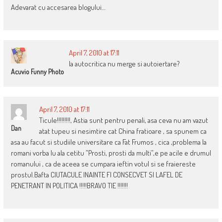
Adevarat cu accesarea blogului…
April 7, 2010 at 17:11
la autocritica nu merge si autoiertare?
Acuvio Funny Photo
April 7, 2010 at 17:11
Ticule!!!!!!!!!, Astia sunt pentru penali, asa ceva nu am vazut
Dan
atat tupeu si nesimtire cat China fratioare , sa spunem ca
asa au facut si studiile universitare ca Fat Frumos , cica ,problema la
romani vorba lu ala cetitu ”Prosti, prosti da multi”,e pe acile e drumul
romanului , ca de aceea se cumpara ieftin votul si se fraiereste
prostul.Bafta CIUTACULE INAINTE FI CONSECVET SI LAFEL DE
PENETRANT IN POLITICA !!!!!BRAVO TIE !!!!!!!