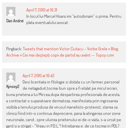
April 7, 2010 at 16:31
In locul lui Marcel Hoara imi “autodonam” o prima. Pentru
Dan Andrei
plata eventualului avocat.
Pingback:
Tweets that mention Victor Ciutacu – Vorbe Grele » Blog
Archive » Cei mai deştepţi copii de partid iau avânt -- Topsy.com
April 7, 2010 at 16:43
Desi licentiata in filologie si dotata cu un farmec personal
Kynooy2
de netagaduit,tocmai bun spre a fi etalat pe micul ecran,
buna prietena a lui Mircea,dupa despartirea profesionala de acesta,
a contractat o suparatoare dermatoza, manifestata prin ingrosarea
vizibila a tenului,produsa de virusul manelisto-protevist, starea sa
clinica fiind intr-o continua depreciere, pana la atingerea unor zone
neuronale, cand , spre uluirea prietenului ei de-o viata, s-a urcat pe
gard si a strigat:- “Vreau in P.D.L.”! Intrebarea e: de ce tocmai in PDL?