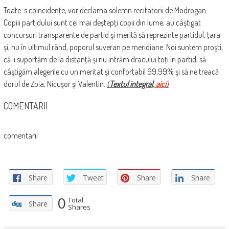
Toate-s coincidenţe, vor declama solemn recitatorii de Modrogan.
Copiii partidului sunt cei mai deştepţi copii din lume, au câştigat
concursuri transparente de partid şi merită să reprezinte partidul, ţara
şi, nu în ultimul rând, poporul suveran pe meridiane. Noi suntem proşti,
că-i suportăm de la distanţă şi nu intrăm dracului toţi în partid, să
câştigăm alegerile cu un meritat şi confortabil 99,99% şi să ne treacă
dorul de Zoia, Nicuşor şi Valentin.
(
Textul integral
,
aici
)
COMENTARII
comentarii
Share
Tweet
Share
Share
0
Total
Share
Shares