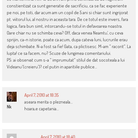
constientizat ca sunt generatie de sacrificiu, ca se fac experiente
pe noi, pe toti, dar acum am un copil de 5 ani si chiar sunt ingrijorat
pt. viitorul lui, al nostru in aceasta tara. De ce totul este invers, fara
logica, fara bun simt, intorcandu-se totul in defavoarea noastra.
Oare chiar nu se schimba ceva? Off, daca venea Neamtu’, cu ceva
sprijin, ca-n istorie, poate ca acum, dupa cateva luni, lucrurile erau
deja schimbate. N-a fost sa fie! Gata, ca plictisesc. M-am ” racorit”. La
lupta! ce sa facem, nu? Scuze de lungimea comentariului.
PS: ai observat cum s-a ” imprumutat” stilul de dat socoteala a lui
Videanu'(creieru’)? cel putin in aparitiile publice…
April 7, 2010 at 18:35
aseara merita o plezneala…
Nk
hoara,e capetania…
April 7, 2010 at 18:40