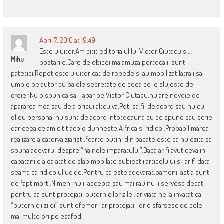
April 7, 2010 at 19:49
Este uluitor.Am citit editorialul lui Victor Ciutacu si…
Mihu
postarile.Care de obicei ma amuza,portocalii sunt
patetici.Repet,este uluitor cat de repede s-au mobilizat latraii sa-l
umple pe autor cu balele secretate de ceea ce le slujeste de
creier.Nu o spun ca sa-l apar pe Victor Ciutacu,nu are nevoie de
apararea mea sau de a oricui altcuiva.Poti sa fii de acord sau nu cu
el,eu personal nu sunt de acord intotdeauna cu ce spune sau scrie
dar ceea ce am citit acolo duhneste.A frica si ridicol.Probabil marea
realizare a catorva ziaristi,foarte putini din pacate,este ca nu ezita sa
spuna adevarul despre “hainele imparatului”.Daca ar fi avut ceva in
capatanile alea atat de slab mobilate subiectii articolului si-ar fi data
seama ca ridicolul ucide.Pentru ca este adevarat,oamenii astia sunt
de fapt morti.Nimeni nu ii accepta sau mai rau nu ii servesc decat
pentru ca sunt protejatii puternicilor zilei.Iar viata ne-a invatat ca
“puternicii zilei” sunt efemeri iar protejatii lor o sfarsesc de cele
mai multe ori pe esafod.