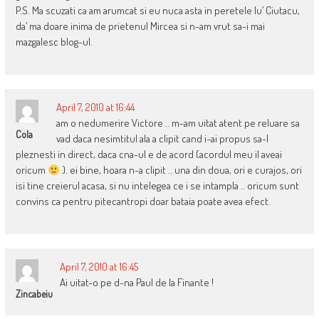
P.S. Ma scuzati ca am arumcat si eu nuca asta in peretele lu’ Ciutacu,
da’ ma doare inima de prietenul Mircea si n-am vrut sa-i mai
mazgalesc blog-ul.
April 7, 2010 at 16:44
am o nedumerire Victore .. m-am uitat atent pe reluare sa
Cola
vad daca nesimtitul ala a clipit cand i-ai propus sa-l
pleznesti in direct, daca cna-ul e de acord (acordul meu il aveai
oricum
). ei bine, hoara n-a clipit .. una din doua, ori e curajos, ori
isi tine creierul acasa, si nu intelegea ce i se intampla .. oricum sunt
convins ca pentru pitecantropi doar bataia poate avea efect.
April 7, 2010 at 16:45
Ai uitat-o pe d-na Paul de la Finante !
Zincabeiu