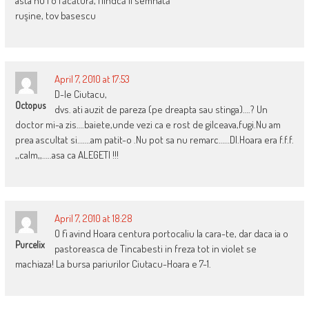
asta nu i o făcătură, fiindcă îi semnată
ruşine, tov basescu
April 7, 2010 at 17:53
D-le Ciutacu,
Octopus
dvs. ati auzit de pareza (pe dreapta sau stinga)….? Un
doctor mi-a zis….baiete,unde vezi ca e rost de gilceava,fugi.Nu am
prea ascultat si…….am patit-o .Nu pot sa nu remarc……Dl.Hoara era f.f.f.
,,calm,,…..asa ca ALEGETI !!!
April 7, 2010 at 18:28
O fi avind Hoara centura portocaliu la cara-te, dar daca ia o
Purcelix
pastoreasca de Tincabesti in freza tot in violet se
machiaza! La bursa pariurilor Ciutacu-Hoara e 7-1.