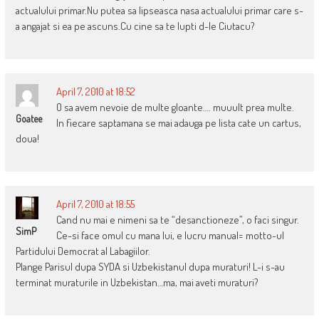
actualului primar.Nu putea sa lipseasca nasa actualului primar care s-
a angajat si ea pe ascuns.Cu cine sa te lupti d-le Ciutacu?
April 7, 2010 at 18:52
O sa avem nevoie de multe gloante…. muuult prea multe.
Goatee
In fiecare saptamana se mai adauga pe lista cate un cartus,
doua!
April 7, 2010 at 18:55
Cand nu mai e nimeni sa te “desanctioneze”, o faci singur.
SimP
Ce-si face omul cu mana lui, e lucru manual= motto-ul
Partidului Democrat al Labagiilor.
Plange Parisul dupa SYDA si Uzbekistanul dupa muraturi! L-i s-au
terminat muraturile in Uzbekistan…ma, mai aveti muraturi?