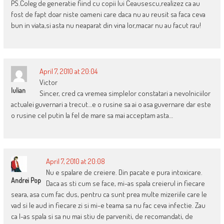
PS.Coleg de generatie fiind cu copii lui Ceausescu,realizez ca au
fost de fapt doar niste oameni care daca nu au reusit sa faca ceva
bun in viata,si asta nu neaparat din vina lor,macar nu au facut rau!
April 7, 2010 at 20:04
Victor
Iulian
Sincer, cred ca vremea simplelor constatari a nevolniciilor
actualei guvernari a trecut…e o rusine sa ai o asa guvernare dar este
o rusine cel putin la fel de mare sa mai acceptam asta…
April 7, 2010 at 20:08
Nu e spalare de creiere. Din pacate e pura intoxicare.
Andrei Pop
Daca as sti cum se face, mi-as spala creierul in fiecare
seara, asa cum fac dus, pentru ca sunt prea multe mizeriile care le
vad si le aud in fiecare zi si mi-e teama sa nu fac ceva infectie. Zau
ca l-as spala si sa nu mai stiu de parveniti, de recomandati, de