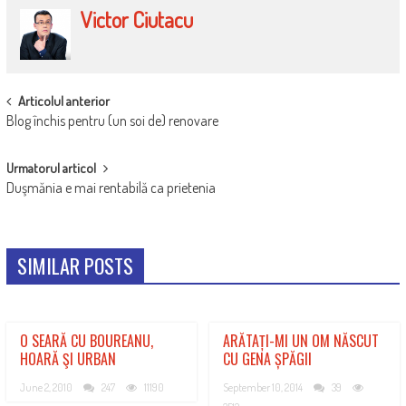
Victor Ciutacu
POST
Articolul anterior
Blog închis pentru (un soi de) renovare
NAVIGATION
Urmatorul articol
Duşmănia e mai rentabilă ca prietenia
SIMILAR POSTS
O SEARĂ CU BOUREANU,
ARĂTAȚI-MI UN OM NĂSCUT
HOARĂ ŞI URBAN
CU GENA ȘPĂGII
June 2, 2010
247
11190
September 10, 2014
39