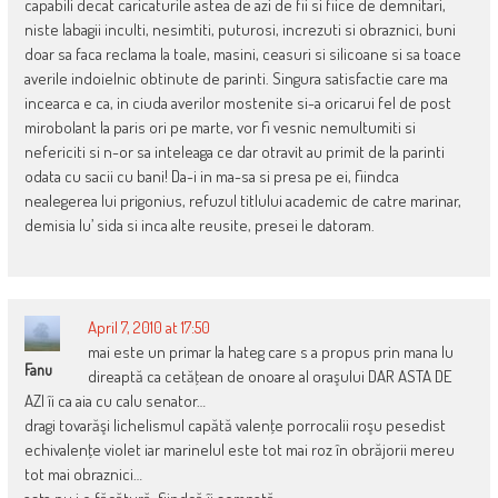
capabili decat caricaturile astea de azi de fii si fiice de demnitari,
niste labagii inculti, nesimtiti, puturosi, increzuti si obraznici, buni
doar sa faca reclama la toale, masini, ceasuri si silicoane si sa toace
averile indoielnic obtinute de parinti. Singura satisfactie care ma
incearca e ca, in ciuda averilor mostenite si-a oricarui fel de post
mirobolant la paris ori pe marte, vor fi vesnic nemultumiti si
nefericiti si n-or sa inteleaga ce dar otravit au primit de la parinti
odata cu sacii cu bani! Da-i in ma-sa si presa pe ei, fiindca
nealegerea lui prigonius, refuzul titlului academic de catre marinar,
demisia lu’ sida si inca alte reusite, presei le datoram.
April 7, 2010 at 17:50
mai este un primar la hateg care s a propus prin mana lu
Fanu
direaptă ca cetăţean de onoare al oraşului DAR ASTA DE
AZI îi ca aia cu calu senator…
dragi tovarăşi lichelismul capătă valenţe porrocalii roşu pesedist
echivalenţe violet iar marinelul este tot mai roz în obrăjorii mereu
tot mai obraznici…