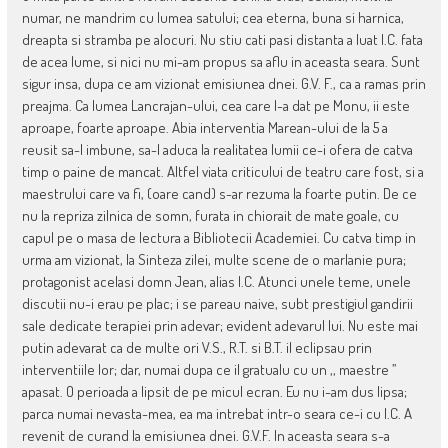
numar, ne mandrim cu lumea satului; cea eterna, buna si harnica,
dreapta si stramba pe alocuri. Nu stiu cati pasi distanta a luat I.C. fata
de acea lume, si nici nu mi-am propus sa aflu in aceasta seara. Sunt
sigur insa, dupa ce am vizionat emisiunea dnei. G.V. F., ca a ramas prin
preajma. Ca lumea Lancrajan-ului, cea care l-a dat pe Monu, ii este
aproape, foarte aproape. Abia interventia Marean-ului de la 5 a
reusit sa-l imbune, sa-l aduca la realitatea lumii ce-i ofera de catva
timp o paine de mancat. Altfel viata criticului de teatru care fost, si a
maestrului care va fi, (oare cand) s-ar rezuma la foarte putin. De ce
nu la repriza zilnica de somn, furata in chiorait de mate goale, cu
capul pe o masa de lectura a Bibliotecii Academiei. Cu catva timp in
urma am vizionat, la Sinteza zilei, multe scene de o marlanie pura;
protagonist acelasi domn Jean, alias I.C. Atunci unele teme, unele
discutii nu-i erau pe plac; i se pareau naive, subt prestigiul gandirii
sale dedicate terapiei prin adevar; evident adevarul lui. Nu este mai
putin adevarat ca de multe ori V.S., R.T. si B.T. il eclipsau prin
interventiile lor; dar, numai dupa ce il gratualu cu un ,, maestre ’’
apasat. O perioada a lipsit de pe micul ecran. Eu nu i-am dus lipsa;
parca numai nevasta-mea, ea ma intrebat intr-o seara ce-i cu I.C. A
revenit de curand la emisiunea dnei. G.V.F. In aceasta seara s-a