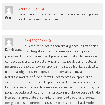
April 7, 2009 at 13:43
Daca domnul Ciuvica nu depune plingere penala impotriva
Gelu
lui Mircea Basescu e terminat.
April 7, 2009 at 14:10
nu cred ca se poate asemana dl.g.becali cu mandela ci
Dan Mihaescu
mai deagraba cu miron cozma sau puiu popoviciu.
povestea dlui becali ca imbogatit post-decembrist si de criza este
cunoscuta; averea sa nu este fundamentata pe afaceri oneste, ci
pe speculatii sau, asa cum se spunea in 1989, pe bisnita. societatea
moderna, oligarhica, incurajeaza si promoveaza acumularile
materiale, averea, ca fiind o forma fundamentala de apreciere a
valorii unei persoane. daca din punct de vedere social cantitatea de
bani furnizeaza o doza echivalenta de respect si pozitie publica, din
punct de vedere strict uman – al structurii morale, de constiinta, de
inteligenta, onestitate si demnitate – are foarte putina relevanta.
desigur, poti sa-ti onorezi statutul de persoana publica si model