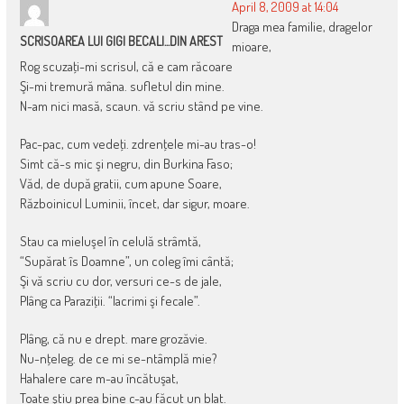
April 8, 2009 at 14:04
Draga mea familie, dragelor
SCRISOAREA LUI GIGI BECALI...DIN AREST
mioare,
Rog scuzaţi-mi scrisul, că e cam răcoare
Şi-mi tremură mâna. sufletul din mine.
N-am nici masă, scaun. vă scriu stând pe vine.
Pac-pac, cum vedeţi. zdrenţele mi-au tras-o!
Simt că-s mic şi negru, din Burkina Faso;
Văd, de după gratii, cum apune Soare,
Războinicul Luminii, încet, dar sigur, moare.
Stau ca mieluşel în celulă strâmtă,
“Supărat îs Doamne”, un coleg îmi cântă;
Şi vă scriu cu dor, versuri ce-s de jale,
Plâng ca Paraziţii. “lacrimi şi fecale”.
Plâng, că nu e drept. mare grozăvie.
Nu-nţeleg. de ce mi se-ntâmplă mie?
Hahalere care m-au încătuşat,
Toate ştiu prea bine c-au făcut un blat.