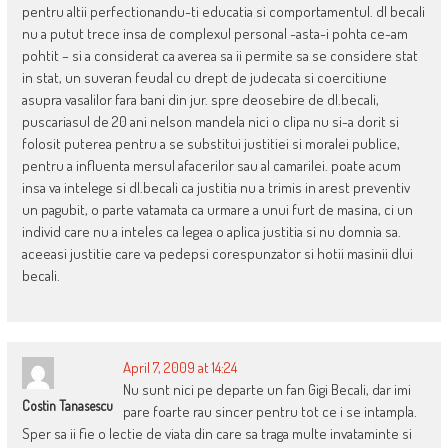
pentru altii perfectionandu-ti educatia si comportamentul. dl becali
nu a putut trece insa de complexul personal -asta-i pohta ce-am
pohtit – si a considerat ca averea sa ii permite sa se considere stat
in stat, un suveran feudal cu drept de judecata si coercitiune
asupra vasalilor fara bani din jur. spre deosebire de dl.becali,
puscariasul de 20 ani nelson mandela nici o clipa nu si-a dorit si
folosit puterea pentru a se substitui justitiei si moralei publice,
pentru a influenta mersul afacerilor sau al camarilei. poate acum
insa va intelege si dl.becali ca justitia nu a trimis in arest preventiv
un pagubit, o parte vatamata ca urmare a unui furt de masina, ci un
individ care nu a inteles ca legea o aplica justitia si nu domnia sa.
aceeasi justitie care va pedepsi corespunzator si hotii masinii dlui
becali.
April 7, 2009 at 14:24
Nu sunt nici pe departe un fan Gigi Becali, dar imi
Costin Tanasescu
pare foarte rau sincer pentru tot ce i se intampla.
Sper sa ii fie o lectie de viata din care sa traga multe invataminte si