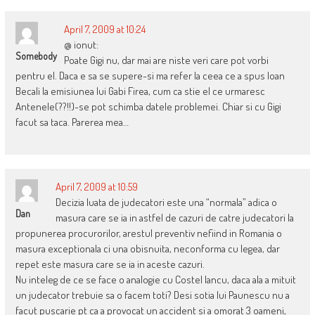
April 7, 2009 at 10:24
@ ionut:
Somebody
Poate Gigi nu, dar mai are niste veri care pot vorbi
pentru el. Daca e sa se supere-si ma refer la ceea ce a spus Ioan
Becali la emisiunea lui Gabi Firea, cum ca stie el ce urmaresc
Antenele(??!!)-se pot schimba datele problemei. Chiar si cu Gigi
facut sa taca. Parerea mea…
April 7, 2009 at 10:59
Decizia luata de judecatori este una “normala” adica o
Dan
masura care se ia in astfel de cazuri de catre judecatori la
propunerea procurorilor, arestul preventiv nefiind in Romania o
masura exceptionala ci una obisnuita, neconforma cu legea, dar
repet este masura care se ia in aceste cazuri.
Nu inteleg de ce se face o analogie cu Costel Iancu, daca ala a mituit
un judecator trebuie sa o facem toti? Desi sotia lui Paunescu nu a
facut puscarie pt ca a provocat un accident si a omorat 3 oameni,