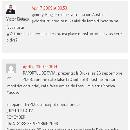
April 7, 2009 at 09:50
@mery: Ringier e din Elvetia, nu din Austria
Victor Ciutacu
@dorinutz: cred ca nu-s atat de tampiti incat sa ma
faca martir
@Vali-Arad: nici nevasta-mea nu ma place nonstop. de ce v-as cere-
o dvs?
April 7, 2009 at 09:51
RAPORTUL DE TARA , prezentat la Bruxelles 26 septembrie
Ion
2006, contine date false la Capitolul 6-Justitie-masuri
impotriva coruptiei, date false emise de fostul ministru Monica
Macovei
Incepand din 2005, a inceput operatiunea :
„JUSTITIE LA TV”
REMEMBER
DATA : 21/22 SEPTEMBRIE 2006
Dupa mai bine de 30 de ore petrecute pe culoarele DNA, pe salile