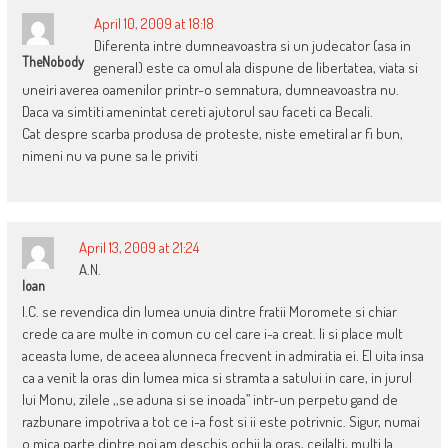
April 10, 2009 at 18:18
Diferenta intre dumneavoastra si un judecator (asa in
TheNobody
general) este ca omul ala dispune de libertatea, viata si
uneiri averea oamenilor printr-o semnatura, dumneavoastra nu.
Daca va simtiti amenintat cereti ajutorul sau faceti ca Becali.
Cat despre scarba produsa de proteste, niste emetiral ar fi bun,
nimeni nu va pune sa le priviti
April 13, 2009 at 21:24
A.N.
Ioan
I.C. se revendica din lumea unuia dintre fratii Moromete si chiar
crede ca are multe in comun cu cel care i-a creat. Ii si place mult
aceasta lume, de aceea alunneca frecvent in admiratia ei. El uita insa
ca a venit la oras din lumea mica si stramta a satului in care, in jurul
lui Monu, zilele ,,se aduna si se inoada’’ intr-un perpetu gand de
razbunare impotriva a tot ce i-a fost si ii este potrivnic. Sigur, numai
o mica parte dintre noi am deschis ochii la oras, ceilalti, multi la