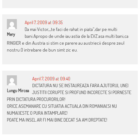
April 7, 2009 at 09:35
Da mai Victor,,,te faci de rahat in piata”,dar pe multi
Mery
bani.Apropo de unde iau astia de la EVZ asa multi bani,ca
RINGIER e din Austria si stim ce parere au austriecii despre zeul
nostru.O intrebare de bun simt zic eu.
April 7, 2009 at 09:40
DICTATURA NU SE INSTAUREAZA FARA AJUTORUL UNEI
Lungu Mircea
JUSTITII CORUPTE SI PROFUND INCORECTE SI PORNESTE
PRIN DICTATURA PROCURORILOR!
ORICE ASEMANARE CU SITUATIA ACTUALA DIN ROMANIA(SI NU
NUMAI)ESTE O PURA INTAMPLARE!
POATE MA INSEL.AR FI MAI BINE DECAT SA AM DREPTATE!