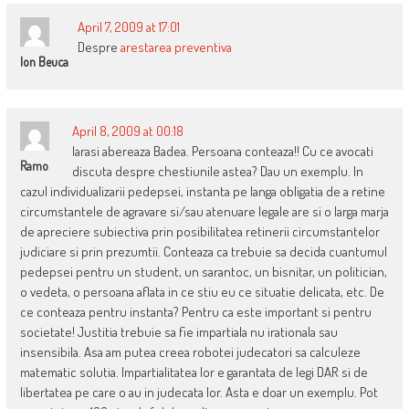
April 7, 2009 at 17:01
Despre
arestarea preventiva
Ion Beuca
April 8, 2009 at 00:18
Iarasi abereaza Badea. Persoana conteaza!! Cu ce avocati
Ramo
discuta despre chestiunile astea? Dau un exemplu. In
cazul individualizarii pedepsei, instanta pe langa obligatia de a retine
circumstantele de agravare si/sau atenuare legale are si o larga marja
de apreciere subiectiva prin posibilitatea retinerii circumstantelor
judiciare si prin prezumtii. Conteaza ca trebuie sa decida cuantumul
pedepsei pentru un student, un sarantoc, un bisnitar, un politician,
o vedeta, o persoana aflata in ce stiu eu ce situatie delicata, etc. De
ce conteaza pentru instanta? Pentru ca este important si pentru
societate! Justitia trebuie sa fie impartiala nu irationala sau
insensibila. Asa am putea creea robotei judecatori sa calculeze
matematic solutia. Impartialitatea lor e garantata de legi DAR si de
libertatea pe care o au in judecata lor. Asta e doar un exemplu. Pot