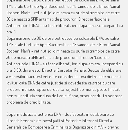
TMB si ale Curtii de Apel Bucuresti, cei 18 vamesi de la Biroul Vamal
Otopeni Marfa – retinuti joi dimineata cu surle si trambite de catre
50 de mascati SPIR antamati de procurorii Directiei Nationale
Anticoruptie (DNA) – au fost eliberati, ieri dupa-amiaza, incepand cu
ora 13.
Dupa mai bine de 30 de ore petrecute pe culoarele DNA, pe salile
TMB si ale Curtii de Apel Bucuresti, cei 18 vamesi de la Biroul Vamal
Otopeni Marfa – retinuti joi dimineata cu surle si trambite de catre
50 de mascati SPIR antamati de procurorii Directiei Nationale
Anticoruptie (DNA) – au fost eliberati, ieri dupa-amiaza, incepand cu
ora 13.30, din arestul Directiei Cercetari Penale. Decizia de eliberare
a vamesilor bucuresteni este considerata una dintre cele mai mari
lovituri date DNA de catre justitie si dovedeste ca graba cu care
procurorii anticoruptie doresc sa-si justifice munca poate fi fatala
pentru institutia condusa de Daniel Morar, producandu-i o serioasa
problema de credibilitate.
Supermediatizata, actiunea DNA – desfasurata in colaborare cu
Directia Generala de Investigatii si Protectie Interna si Directia
Generala de Combatere a Criminalitatii Organizate din MAI – privind