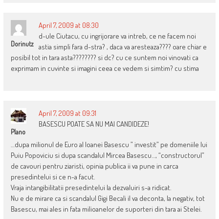
April 7, 2009 at 08:30
d-ule Ciutacu, cu ingrijorare va intreb, ce ne facem noi
Dorinutz
astia simpli fara d-stra? , daca va aresteaza???? oare chiar e
posibil tot in tara asta???????? si dc? cu ce suntem noi vinovati ca
exprimam in cuvinte si imagini ceea ce vedem si simtim? cu stima
April 7, 2009 at 09:31
BASESCU POATE SA NU MAI CANDIDEZE!
Plano
…dupa milionul de Euro al Ioanei Basescu ” investit” pe domeniile lui
Puiu Popoviciu si dupa scandalul Mircea Basescu…, “constructorul”
de cavouri pentru ziaristi, opinia publica ii va pune in carca
presedintelui si ce n-a facut.
Vraja intangibilitatii presedintelui la dezvaluiri s-a ridicat.
Nu e de mirare ca si scandalul Gigi Becali il va deconta, la negativ, tot
Basescu, mai ales in fata milioanelor de suporteri din tara ai Stelei.