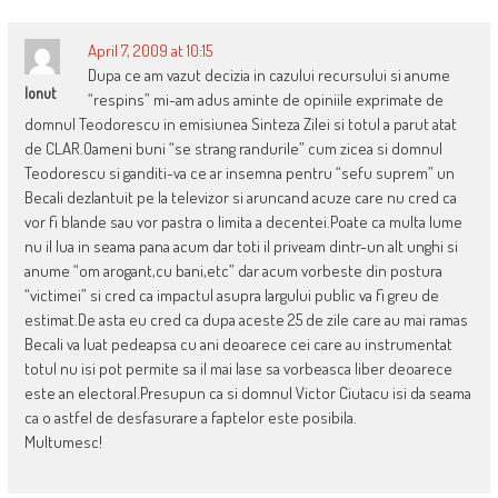
April 7, 2009 at 10:15
Dupa ce am vazut decizia in cazului recursului si anume
Ionut
“respins” mi-am adus aminte de opiniile exprimate de
domnul Teodorescu in emisiunea Sinteza Zilei si totul a parut atat
de CLAR.Oameni buni “se strang randurile” cum zicea si domnul
Teodorescu si ganditi-va ce ar insemna pentru “sefu suprem” un
Becali dezlantuit pe la televizor si aruncand acuze care nu cred ca
vor fi blande sau vor pastra o limita a decentei.Poate ca multa lume
nu il lua in seama pana acum dar toti il priveam dintr-un alt unghi si
anume “om arogant,cu bani,etc” dar acum vorbeste din postura
“victimei” si cred ca impactul asupra largului public va fi greu de
estimat.De asta eu cred ca dupa aceste 25 de zile care au mai ramas
Becali va luat pedeapsa cu ani deoarece cei care au instrumentat
totul nu isi pot permite sa il mai lase sa vorbeasca liber deoarece
este an electoral.Presupun ca si domnul Victor Ciutacu isi da seama
ca o astfel de desfasurare a faptelor este posibila.
Multumesc!