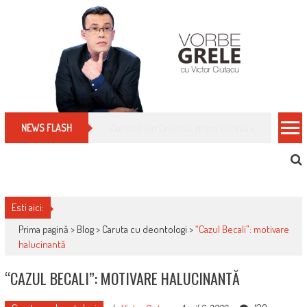
Skip
to
content
Cum îți schimbi, rapid, gratuit și eficient, furniz
NEWS FLASH
Esti aici:
Prima pagină >
Blog
>
Caruta cu deontologi
>
“Cazul Becali”: motivare
halucinantă
“CAZUL BECALI”: MOTIVARE HALUCINANTĂ