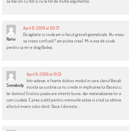
sa mai vin cu 100 si cu la fel de multe argumente.
April 8, 2009 at 00:37
De agitatie si ciuda am si facut greseli gramaticale. Nu vreau
Ramo
sa creez confuzii(* am putea crea). Mi-e asa de ciuda
pentru ca mi-e drag Badea.
April 8, 2009 at 10:53
Intr-adevar, e foarte dubios modul in care clanul Becali
Somebody
insista sa sustina ca nu crede in implicarea lui Basescu.
Iar domnul Cristoiu poate are intentii bune, dar materializarea lor e
cam ciudata. E prea subtil pentru vremurile astea si cred ca obtine
efectul invers celui dorit. Daca-l doreste…