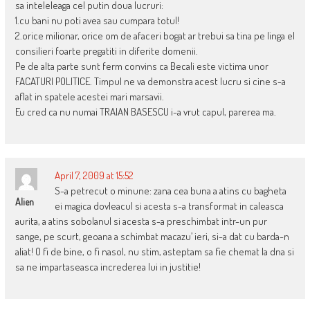
sa inteleleaga cel putin doua lucruri:
1.cu bani nu poti avea sau cumpara totul!
2.orice milionar, orice om de afaceri bogat ar trebui sa tina pe linga el
consilieri foarte pregatiti in diferite domenii.
Pe de alta parte sunt ferm convins ca Becali este victima unor
FACATURI POLITICE. Timpul ne va demonstra acest lucru si cine s-a
aflat in spatele acestei mari marsavii.
Eu cred ca nu numai TRAIAN BASESCU i-a vrut capul, parerea ma.
April 7, 2009 at 15:52
S-a petrecut o minune: zana cea buna a atins cu bagheta
Alien
ei magica dovleacul si acesta s-a transformat in caleasca
aurita, a atins sobolanul si acesta s-a preschimbat intr-un pur
sange, pe scurt, geoana a schimbat macazu’ ieri, si-a dat cu barda-n
aliat! O fi de bine, o fi nasol, nu stim, asteptam sa fie chemat la dna si
sa ne impartaseasca increderea lui in justitie!