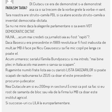
Dl.Ciutacu ce era de demonstrat s-a demonstrat
PARASIM TARA?
asa ca o sa trecem de la vorbe grele la vorbe-n vant.
Tara noastra are struto-camila PDL si ca atare acesta struto-camila a
inventat democratia-dictata.
Sa nu ne mire daca la alegerile parlamentare o sa avem VOT
DEMOCRATIC DICTAT.
HA,HA,…, acum mai credeti ca jurnalisti aia au fost “rapiti”?.
Daca Basescu era presedinte in 1989 revolutia ar fi fost inabusita de
mult,iar MB il face pe Nicu Ceausescu sa fie mic copil pe langa ce
poate el.
Acum urmaresc serialul Familia Bundysescu si ma intreb; “mai bine
plec in Italia acolo mai avem o sansa sa scapam”.
Rugaminte numiti frate lista aia cu ziaristi LISTA GAOZARILOR si poate
scapati de razbunarea lui ZEUS ca doar el este presedinte-
procuror-judecator.
Nea Ciutacule am si eu 200mp in sectorul 5 crezi ca pot sa fac si eu
rost de samanta de bloc sau vila de la firma lui MB ca doar este
institut agricol.
Si succese-uri cu LILA la europarlamentare.