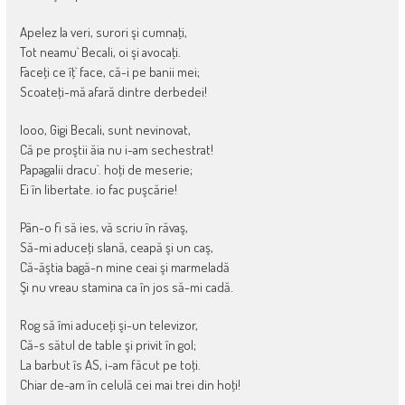
Apelez la veri, surori şi cumnaţi,
Tot neamu` Becali, oi şi avocaţi.
Faceţi ce îţ` face, că-i pe banii mei;
Scoateţi-mă afară dintre derbedei!
Iooo, Gigi Becali, sunt nevinovat,
Că pe proştii ăia nu i-am sechestrat!
Papagalii dracu`. hoţi de meserie;
Ei în libertate. io fac puşcărie!
Pân-o fi să ies, vă scriu în răvaş,
Să-mi aduceţi slană, ceapă şi un caş,
Că-ăştia bagă-n mine ceai şi marmeladă
Şi nu vreau stamina ca în jos să-mi cadă.
Rog să îmi aduceţi şi-un televizor,
Că-s sătul de table şi privit în gol;
La barbut îs AS, i-am făcut pe toţi.
Chiar de-am în celulă cei mai trei din hoţi!