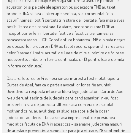
Dupa ce au avut o noapte intreaga rabdare sa asculte pledoariile
acuzatorilor si pe cele ale aparatorilor, judecatorii TMB au taxat
probele DNA si, fara a intrerupe sedinta, s-au pronuntat “din
scaun”: vamesii pot fi cercetati in stare de libertate, fara insa a avea
posibilitatea de a parasi tara. Ca atare, incepand cu ora 13.30 au
inceput punerile in libertate, fapt ce a facut ca trei vamesi sa
paraseasca arestul DCP. Constienti ca hotararea TMB e o pata neagra
pe obrazul lor, procurorii DNA au facut recurs, sperand in arestarea
celor 17 vamesi (patru acuzati de luare de mita si primire de foloase
necuvenite, ambele in forma continuata, iar 13 pentru luare de mita
in forma continuata).
Ca atare, lotul celor 14 vamesi ramasi in arest a fost mutat rapid la
Curtea de Apel, fara ca o parte a avocatilor lor sa fie anuntati.
Dovedind ca respecta intocmai litera legii, judecatorii Curtii de Apel
n-au derulat sedinta de judecata pana cand aparatorii n-au fost
prezenti in sala de judecata. Ulterior, asa cum era de asteptat,
motivand ca nu au avut timp sa studieze actele de la dosar,
judecatorii au decis – fara a se lasa impresionati de presiunea
mediatica facuta de DNA in acest caz – sa amane judecarea masurii
de arestare preventiva a vamesilor pana joia viitoare, 28 septembrie