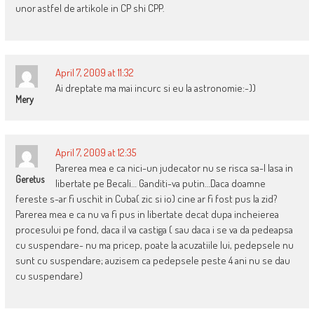
unor astfel de artikole in CP shi CPP.
April 7, 2009 at 11:32
Ai dreptate ma mai incurc si eu la astronomie:-))
Mery
April 7, 2009 at 12:35
Parerea mea e ca nici-un judecator nu se risca sa-l lasa in
Geretus
libertate pe Becali… Ganditi-va putin…Daca doamne
fereste s-ar fi uschit in Cuba( zic si io) cine ar fi fost pus la zid?
Parerea mea e ca nu va fi pus in libertate decat dupa incheierea
procesului pe fond, daca il va castiga ( sau daca i se va da pedeapsa
cu suspendare- nu ma pricep, poate la acuzatiile lui, pedepsele nu
sunt cu suspendare; auzisem ca pedepsele peste 4 ani nu se dau
cu suspendare)