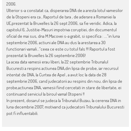
2006.
Ulterior s-a constatat ca, disperarea DNA de a aresta lotul vamesilor
de la Otopeni era ca , Raportul de tara , de aderare a Romaniei la
UE,prezentat la Bruxelles la 26 sept 2006, sa fie veridic. Adica, la
capitolul 6, Justitie-Masuri impotriva coruptiei, din documentul
oficial de mai sus, dna M.Macovei s-a grabit, si specifica : ….”in luna
septembrie 2006, actiuni ale DNA au dus la arestarea a 30
functionari vamali…”ceea ce este cu totul fals !!! Raportul a fost
prezentat la Bruxelles la 26 septembrie 2006!
La acea data vamesii erau liberi, la 22 septembrie Tribunalul
Bucuresti a respins actiunea DNA,din lipsa de probe, iar recursul
intentat de DNA, la Curtea de Apel , a avut loc la data de 28
septembrie 2006, cand judecatorii au respins din nou, din lipsa de
probe,actiunea DNA, vamesii fiind cercetati in stare de libertate, ei
continuand serviciul la biroul vamal Otopeni !!
In prezent, dosarul se judeca la Tribunalul Buzau, la cererea DNA in
luna decembrie 2007, motivand ca judecatorii Tribunalului Bucuresti
pot fi influentabili.