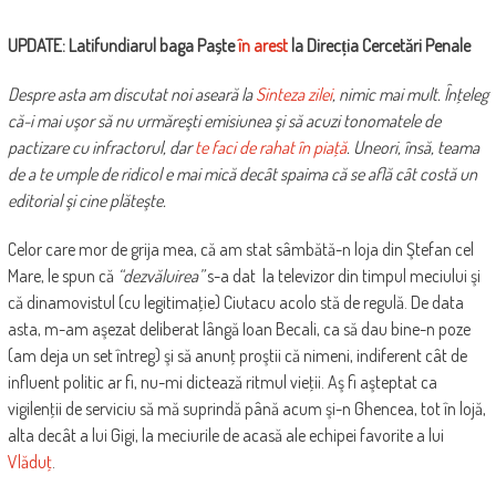
UPDATE: Latifundiarul baga Paște
în arest
la Direcția Cercetări Penale
Despre asta am discutat noi aseară la
Sinteza zilei
, nimic mai mult. Înţeleg
că-i mai uşor să nu urmăreşti emisiunea şi să acuzi tonomatele de
pactizare cu infractorul, dar
te faci de rahat în piaţă
. Uneori, însă, teama
de a te umple de ridicol e mai mică decât spaima că se află cât costă un
editorial şi cine plăteşte.
Celor care mor de grija mea, că am stat sâmbătă-n loja din Ştefan cel
Mare, le spun că
“dezvăluirea”
s-a dat la televizor din timpul meciului şi
că dinamovistul (cu legitimaţie) Ciutacu acolo stă de regulă. De data
asta, m-am aşezat deliberat lângă Ioan Becali, ca să dau bine-n poze
(am deja un set întreg) şi să anunţ proştii că nimeni, indiferent cât de
influent politic ar fi, nu-mi dictează ritmul vieţii. Aş fi aşteptat ca
vigilenţii de serviciu să mă suprindă până acum şi-n Ghencea, tot în lojă,
alta decât a lui Gigi, la meciurile de acasă ale echipei favorite a lui
Vlăduţ
.