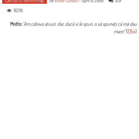
Caruta cu deontologi
129
de
Victor Ciutacu
-
April 6, 2009
8236
Motto:
“Am câteva atuuri, dar, dacă vi le spun, o să spuneţi că mă dau
mare”
(
EBa
)