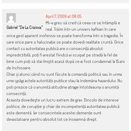
April 7, 2009 at 08:05
Mi-e greu să cred că ceea ce se întâmplă e
Gabriel "de La Craiova"
real. Trăim într-un univers kafkian în care
orice gest aparent inofensiv se poate transforma într-o tragedie. În
care orice pare o halucinaţie se poate dovedi realitate cruntă. Orice
contact cu autoritatea publică are o consecinţă absolut
impredictibilă, poţi fi arestat fiindcă ai scuipat pe stradă la fel de
bine cum poţi să stai liniştit acasă după ce ai fost condamnat la 15 ani
de închisoare.
Chiar şi atunci când nu sunt făcute la comandă politică sau în urma
unei şpăgi actele autorităţii publice stau la îndemâna hazardului. Nu
poti prezice că o anumită atitudine atrage întotdeauna o anumită
consecinţă.
Aceasta dovedeşte un lucru extrem de grav. Dincolo de interese
politice, de corupţie şi chiar de incompetenţă autoritatea publică
este dementă. Iar consecintele acestei demenţe sunt
devastatoare pentru absolut tot ce înseamnă drept.