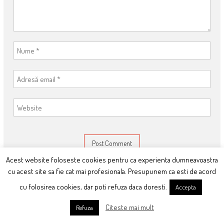
Acest website foloseste cookies pentru ca experienta dumneavoastra
This site uses Akismet to reduce spam.
Learn how your comment data
cu acest site sa fie cat mai profesionala. Presupunem ca esti de acord
is processed
.
cu folosirea cookies, dar poti refuza daca doresti.
Accepta
Citeste mai mult
Refuza