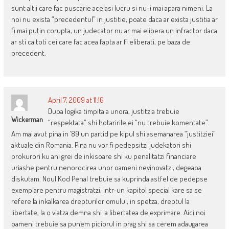
sunt altii care fac puscarie acelasi lucru si nu-i mai apara nimeni. La
noi nu exista “precedentul” in justitie, poate daca ar exista justitia ar
fi mai putin corupta, un judecator nu ar mai elibera un infractor daca
ar sti ca toti cei care fac acea fapta ar fi eliberati, pe baza de
precedent.
April 7, 2009 at 11:16
Dupa logika timpita a unora, justitzia trebuie
Wickerman
“respektata” shi hotaririle ei “nu trebuie komentate”.
Am mai avut pina in ’89 un partid pe kipul shi asemanarea “justitziei”
aktuale din Romania. Pina nu vor fi pedepsitzi judekatori shi
prokurori ku ani grei de inkisoare shi ku penalitatzi financiare
uriashe pentru nenorocirea unor oameni nevinovatzi, degeaba
diskutam. Noul Kod Penal trebuie sa kuprinda astfel de pedepse
exemplare pentru magistratzi, intr-un kapitol special kare sa se
refere la inkalkarea drepturilor omului, in spetza, dreptul la
libertate, la o viatza demna shi la libertatea de exprimare. Aici noi
oameni trebuie sa punem piciorul in prag shi sa cerem adaugarea