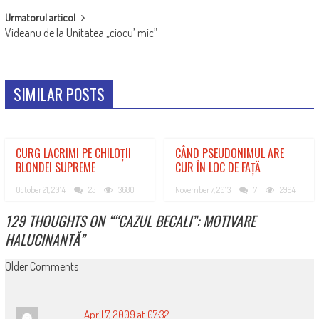
Urmatorul articol
Videanu de la Unitatea „ciocu’ mic”
SIMILAR POSTS
CURG LACRIMI PE CHILOȚII
CÂND PSEUDONIMUL ARE
BLONDEI SUPREME
CUR ÎN LOC DE FAȚĂ
October 21, 2014
25
3680
November 7, 2013
7
2994
129 THOUGHTS ON “
“CAZUL BECALI”: MOTIVARE
HALUCINANTĂ
”
COMMENT
Older Comments
NAVIGATION
April 7, 2009 at 07:32