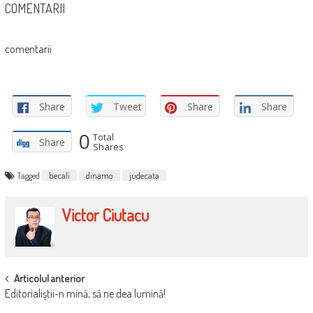
COMENTARII
comentarii
Share
Tweet
Share
Share
0
Total
Share
Shares
Tagged
becali
dinamo
judecata
Victor Ciutacu
POST
Articolul anterior
Editorialiştii-n mină, să ne dea lumină!
NAVIGATION