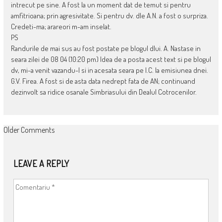
intrecut pe sine. A fost la un moment dat de temut si pentru
amfitrioana; prin agresivitate. Si pentru dv. dle A.N. a fost o surpriza.
Credeti-ma; arareori m-am inselat.
PS
Randurile de mai sus au fost postate pe blogul dlui. A. Nastase in
seara zilei de 08 04 (10:20 pm) Idea de a posta acest text si pe blogul
dv, mi-a venit vazandu-l si in acesata seara pe I.C. la emisiunea dnei.
G.V. Firea. A fost si de asta data nedrept fata de AN; continuand
dezinvolt sa ridice osanale Simbriasului din Dealul Cotrocenilor.
COMMENT
Older Comments
NAVIGATION
LEAVE A REPLY