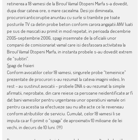
retinerea a 18 vamesi de la Biroul Vamal Otopeni Marfa s-a dovedit,
dupa doar cateva ore, o mare cacealma. Desi joi dimineata,
procurorii anticoruptie anuntau cu surle si trambite pe toate
posturile TV ca detin probe beton conform carora angajatii ANV luati
pe sus de mascati au primit in mod repetat, in perioada decembrie
2005-septembrie 2006, spagi insemnate de la oficialii unor
companii de comisionariat vamal care isi desfasoara activitatea la
Biroul Vamal Otopeni Marfa, in instanta probele s-au dovedit extrem
de “subtiri”.
Şpagi de fraieri
Conform avocatilor celor 18 vamesi, singurele probe “temeinice”
prezentate de procurori s-au rezumat la cateva imagini video, In
rest – au sustinut avocatii – probele DNA s-au rezumat la simple
afirmatii, neprobate, din care reiese ca persoane neidentificate ar fi
dat bani vamesilor pentru urgentarea unor operatiuni vamale ori
pentru ca acestia sa efectueze sau nu alte acte ce le reveneau
conform atributiilor de serviciu. Cumulat, celor 18 vamesi li se
imputa ca ar fi primit o “spaga” de aproximativ 10 milioane de lei
vechi, in decurs de 10 luni. (!!!)