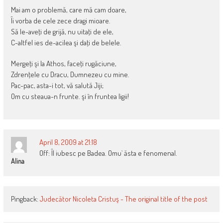
Mai am o problemă, care mă cam doare,
Îi vorba de cele zece dragi mioare.
Să le-aveţi de grijă, nu uitaţi de ele,
C-altfel ies de-acilea şi daţi de belele.
Mergeţi şi la Athos, faceţi rugăciune,
Zdrenţele cu Dracu, Dumnezeu cu mine.
Pac-pac, asta-i tot, vă salută Jiji;
Om cu steaua-n frunte. şi în fruntea ligii!
April 8, 2009 at 21:18
Off: Îl iubesc pe Badea. Omu` ăsta e fenomenal.
Alina
Pingback:
Judecător Nicoleta Cristuş - The original title of the post