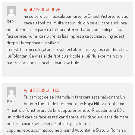
April 7, 2009 at 09:56
mi se pare cam radicala ban-area lui Ernest Victore, nu stiu
Ioan
daca au fost mai multe osturi, da’ din cele 2 care sunt inca
postate nu mi se pare ca trebuia interzis. Da’ oricum e blogul tau,
faci ce vrei, numa’ ca nu vrei sa lasi impresia ca tocmai tu ingradesti
dreptul la exprimare “civilizata”
In rest, fara nici o legatura cu subiectul, nu inteleg lipsa de directie a
lui Tolontan. Ce vrea el de fapt cu articolele lui? Nu exprima nici o
parere aproape niciodata, doar baga fitile.
April 7, 2009 at 10:03
Pai cam tot ce se intampla in tarisoara este halucinant.Un
Mihu
betiv in functia de Presedinte,un Hopa Mitica drept Prim
Minsitru,o functionara de la receptia unui hotel Presedinte la CD si
un individ care te face sa razi cand apare la tv dandu-si aere de mare
politician,mare sef la Senat!Toti cu gasca lor de
copchii,nepoti,cumnati,cumetri samd.Autoritatile Statului Roman o