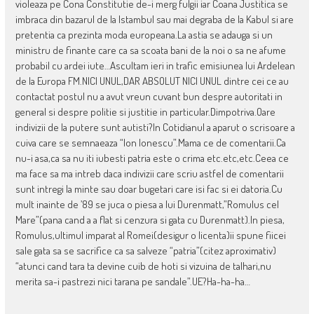
violeaza pe Cona Constitutie de-i merg fulgii iar Coana Justitica se
imbraca din bazarul de la Istambul sau mai degraba de la Kabul si are
pretentia ca prezinta moda europeana.La astia se adauga si un
ministru de finante care ca sa scoata bani de la noi o sa ne afume
probabil cu ardei iute…Ascultam ieri in trafic emisiunea lui Ardelean
de la Europa FM.NICI UNUL,DAR ABSOLUT NICI UNUL dintre cei ce au
contactat postul nu a avut vreun cuvant bun despre autoritati in
general si despre politie si justitie in particular.Dimpotriva.Oare
indivizii de la putere sunt autisti?In Cotidianul a aparut o scrisoare a
cuiva care se semnaeaza “Ion Ionescu”.Mama ce de comentarii.Ca
nu-i asa,ca sa nu iti iubesti patria este o crima etc.etc,etc.Ceea ce
ma face sa ma intreb daca indivizii care scriu astfel de comentarii
sunt intregi la minte sau doar bugetari care isi fac si ei datoria.Cu
mult inainte de ’89 se juca o piesa a lui Durenmatt,”Romulus cel
Mare”(pana cand a a flat si cenzura si gata cu Durenmatt).In piesa,
Romulus,ultimul imparat al Romei(desigur o licenta)ii spune fiicei
sale gata sa se sacrifice ca sa salveze “patria”(citez aproximativ)
“atunci cand tara ta devine cuib de hoti si vizuina de talhari,nu
merita sa-i pastrezi nici tarana pe sandale”.UE?Ha-ha-ha…