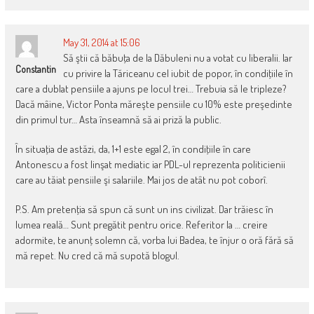
May 31, 2014 at 15:06
Să ştii că băbuţa de la Dăbuleni nu a votat cu liberalii. Iar
Constantin
cu privire la Tăriceanu cel iubit de popor, în condiţiile în
care a dublat pensiile a ajuns pe locul trei… Trebuia să le tripleze?
Dacă mâine, Victor Ponta măreşte pensiile cu 10% este preşedinte
din primul tur… Asta înseamnă să ai priză la public.
În situaţia de astăzi, da, 1+1 este egal 2, în condiţiile în care
Antonescu a fost linşat mediatic iar PDL-ul reprezenta politicienii
care au tăiat pensiile şi salariile. Mai jos de atât nu pot coborî.
P.S. Am pretenţia să spun că sunt un ins civilizat. Dar trăiesc în
lumea reală… Sunt pregătit pentru orice. Referitor la … creire
adormite, te anunţ solemn că, vorba lui Badea, te înjur o oră fără să
mă repet. Nu cred că mă supotă blogul.