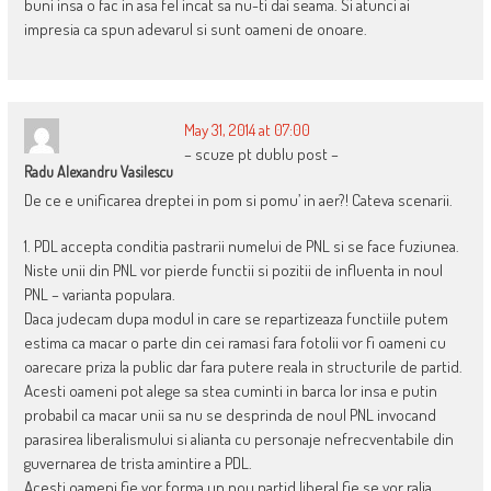
buni insa o fac in asa fel incat sa nu-ti dai seama. Si atunci ai
impresia ca spun adevarul si sunt oameni de onoare.
May 31, 2014 at 07:00
– scuze pt dublu post –
Radu Alexandru Vasilescu
De ce e unificarea dreptei in pom si pomu’ in aer?! Cateva scenarii.
1. PDL accepta conditia pastrarii numelui de PNL si se face fuziunea.
Niste unii din PNL vor pierde functii si pozitii de influenta in noul
PNL – varianta populara.
Daca judecam dupa modul in care se repartizeaza functiile putem
estima ca macar o parte din cei ramasi fara fotolii vor fi oameni cu
oarecare priza la public dar fara putere reala in structurile de partid.
Acesti oameni pot alege sa stea cuminti in barca lor insa e putin
probabil ca macar unii sa nu se desprinda de noul PNL invocand
parasirea liberalismului si alianta cu personaje nefrecventabile din
guvernarea de trista amintire a PDL.
Acesti oameni fie vor forma un nou partid liberal fie se vor ralia