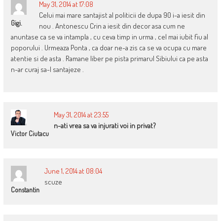
May 31, 2014 at 17:08
Celui mai mare santajist al politicii de dupa 90 i-a iesit din
Gigi.
nou . Antonescu Crin a iesit din decor asa cum ne
anuntase ca se va intampla , cu ceva timp in urma , cel mai iubit fiu al
poporului . Urmeaza Ponta , ca doar ne-a zis ca se va ocupa cu mare
atentie si de asta . Ramane liber pe pista primarul Sibiului ca pe asta
n-ar curaj sa-l santajeze .
May 31, 2014 at 23:55
n-ati vrea sa va injurati voi in privat?
Victor Ciutacu
June 1, 2014 at 08:04
scuze
Constantin