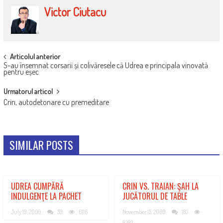
Victor Ciutacu
POST
Articolul anterior
S-au însemnat corsarii și colivăresele că Udrea e principala vinovată
NAVIGATION
pentru eșec
Urmatorul articol
Crin, autodetonare cu premeditare
SIMILAR POSTS
UDREA CUMPĂRĂ
CRIN VS. TRAIAN: ŞAH LA
INDULGENŢE LA PACHET
JUCĂTORUL DE TABLE
July 19, 2009
59
6116
November 15, 2009
183
9383