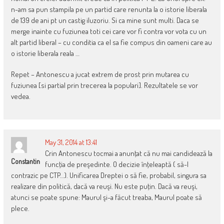
n-am sa pun stampila pe un partid care renunta la o istorie liberala
de 139 de ani pt un castig iluzoriu. Si ca mine sunt multi. Daca se
merge inainte cu fuziunea toti cei care vor fi contra vor vota cu un
alt partid liberal – cu conditia ca el sa fie compus din oameni care au
o istorie liberala reala …
Repet – Antonescu a jucat extrem de prost prin mutarea cu
fuziunea [si partial prin trecerea la populari]. Rezultatele se vor
vedea.
May 31, 2014 at 13:41
Crin Antonescu tocmai a anunţat că nu mai candidează la
Constantin
funcţia de preşedinte. O decizie înţeleaptă ( să-l
contrazic pe CTP…). Unificarea Dreptei o să fie, probabil, singura sa
realizare din politică, dacă va reuşi. Nu este puţin. Dacă va reuşi,
atunci se poate spune: Maurul şi-a făcut treaba, Maurul poate să
plece.