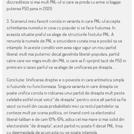
discrediteze si mai mult PNL-ul si care va preda cu arme si bagaje
puterea PSD pana in 2020.
3. Scenariul meu favorit consta in varianta in care PNL-ul accepta
schimbarea numelui in ceva cu popular si se face fuziunea. In
aceasta situatie praful se alege de structurile fostului PNL. A
renunta la numele de PNL e sinucidere curata insa e posibil sa se
intample. In aceste conditii vom avea sigur sigur un nou partid
liberal, mult mai puternic decat gaselnita liberal-populara, partid
catre care vor migra multi din PNL si care va fi sprijinit tacit de PSD in
primii ani si iarasi parful se va alege de unificarea pe dreapta …
Concluzie: Unificarea dreptei e o poveste in care aritmetica simpla
si fuziunile nu functioneaza. Singura varianta in care dreapta se
poate unifica consta in ridicarea unui partid de dreapta mult peste
celelalte astfel incat votul “de dreapta” pentru orice alt partid sa fie
vazut ca inutil din cauza probabilitatii mici ca restul partidelor sa
conteze mult pe scena politica, ori tinand cont ca electoratul
liberal-taliban e de cam 10%-15%, adica cel mai mare si mai solid din
electoratele “de dreapta”, acest partid nu poate fi decat PNL. Insa
cu degringolada de acum asta nu se poate intampla.