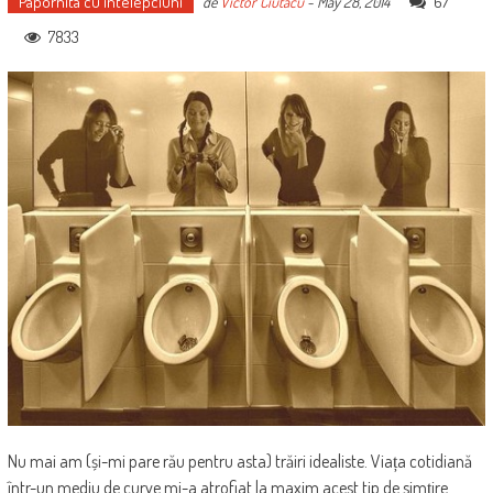
Papornita cu intelepciuni
67
de
Victor Ciutacu
-
May 28, 2014
7833
Nu mai am (și-mi pare rău pentru asta) trăiri idealiste. Viața cotidiană
într-un mediu de curve mi-a atrofiat la maxim acest tip de simțire.