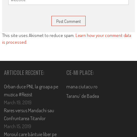
This site uses Akismet to reduce spam.
Learn how your comment data
is processed
.
ARTICOLE RECENTE:
CE-MI PLACE:
Orban duce PNL la groapa pe
mana.ciutacu.ro
muzica #Rezist
Taranu’ de Badea
March 19, 2019
Rares versus Mandachi sau
Confruntarea Titanilor
March 15, 2019
Moroiul care bântuie liber pe