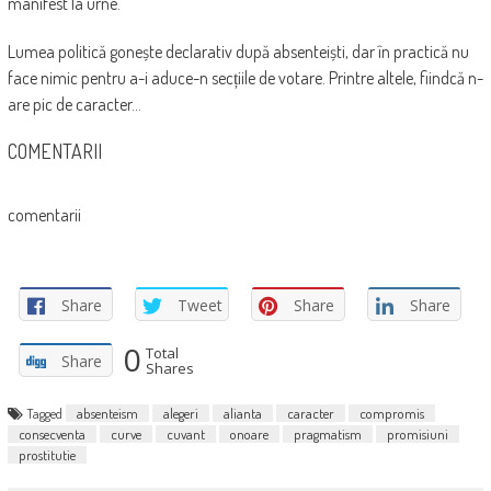
manifest la urne.
Lumea politică gonește declarativ după absenteiști, dar în practică nu
face nimic pentru a-i aduce-n secțiile de votare. Printre altele, fiindcă n-
are pic de caracter…
COMENTARII
comentarii
Share
Tweet
Share
Share
0
Total
Share
Shares
Tagged
absenteism
alegeri
alianta
caracter
compromis
consecventa
curve
cuvant
onoare
pragmatism
promisiuni
prostitutie