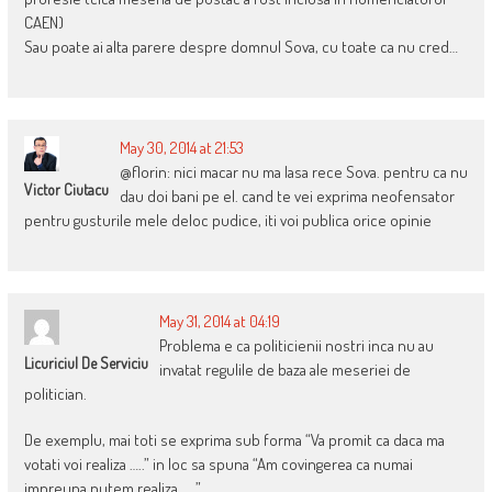
CAEN)
Sau poate ai alta parere despre domnul Sova, cu toate ca nu cred…
May 30, 2014 at 21:53
@florin: nici macar nu ma lasa rece Sova. pentru ca nu
Victor Ciutacu
dau doi bani pe el. cand te vei exprima neofensator
pentru gusturile mele deloc pudice, iti voi publica orice opinie
May 31, 2014 at 04:19
Problema e ca politicienii nostri inca nu au
Licuriciul De Serviciu
invatat regulile de baza ale meseriei de
politician.
De exemplu, mai toti se exprima sub forma “Va promit ca daca ma
votati voi realiza …..” in loc sa spuna “Am covingerea ca numai
impreuna putem realiza …..”