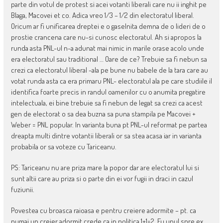
parte din votul de protest si acei votanti liberali care nu ii inghit pe
Blaga, Macovei et co. Adica vreo 1/3 – 1/2 din electoratul liberal.
Oricum ar fi unificarea dreptei e o gaselnita demna de o lideri de o
prostie crancena care nu-si cunosc electoratul. Ah si apropos la
runda asta PNL-ul n-a adunat mai nimic in marile orase acolo unde
era electoratul sau traditional … Oare de ce? Trebuie sa fi nebun sa
crezi ca electoratul liberal -ala pe bune nu babele de la tara care au
votat runda asta ca era primaru PNL- electoratul ala pe care studiile il
identifica foarte precis in randul oamenilor cu o anumita pregatire
intelectuala, ei bine trebuie sa fi nebun de legat sa crezi ca acest
gen de electorat o sa dea buzna sa puna stampila pe Macovei +
Weber = PNL popular. In varianta buna pt PNL-ul reformat pe partea
dreapta multi dintre votantii liberali or sa stea acasa iar in varianta
probabila or sa voteze cu Tariceanu.
PS: Tariceanu nu are priza mare la popor dar are electoratul lui si
sunt altii care au priza si o parte din ei vor fugii in draci in cazul
fuziunii.
Povestea cu broasca raioasa e pentru creiere adormite – pt. ca
numai un creier adormit crede ca in politica 1+1=2. Eu unul spre ex.