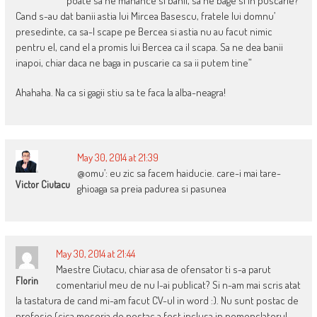
poate sa ne manance si banii, sa ne bage si in puscarie?
Cand s-au dat banii astia lui Mircea Basescu, fratele lui domnu’
presedinte, ca sa-l scape pe Bercea si astia nu au facut nimic
pentru el, cand el a promis lui Bercea ca il scapa. Sa ne dea banii
inapoi, chiar daca ne baga in puscarie ca sa ii putem tine”
Ahahaha. Na ca si gagii stiu sa te faca la alba-neagra!
May 30, 2014 at 21:39
@omu’: eu zic sa facem haiducie. care-i mai tare-
Victor Ciutacu
ghioaga sa preia padurea si pasunea
May 30, 2014 at 21:44
Maestre Ciutacu, chiar asa de ofensator ti s-a parut
Florin
comentariul meu de nu l-ai publicat? Si n-am mai scris atat
la tastatura de cand mi-am facut CV-ul in word :). Nu sunt postac de
profesie (cica meseria de postac a fost inclusa in nomenclatorul