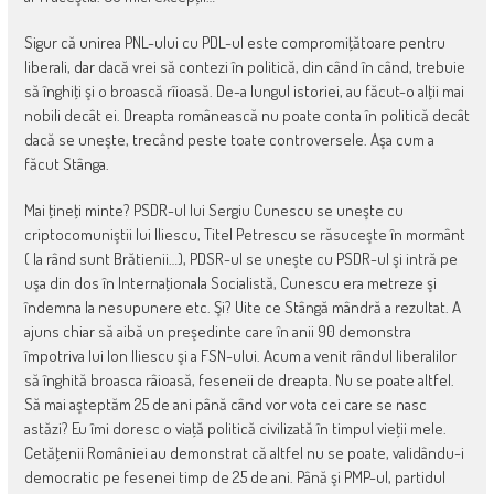
Sigur că unirea PNL-ului cu PDL-ul este compromiţătoare pentru
liberali, dar dacă vrei să contezi în politică, din când în când, trebuie
să înghiţi şi o broască rîioasă. De-a lungul istoriei, au făcut-o alţii mai
nobili decât ei. Dreapta românească nu poate conta în politică decât
dacă se uneşte, trecând peste toate controversele. Aşa cum a
făcut Stânga.
Mai ţineţi minte? PSDR-ul lui Sergiu Cunescu se uneşte cu
criptocomuniştii lui Iliescu, Titel Petrescu se răsuceşte în mormânt
( la rând sunt Brătienii…), PDSR-ul se uneşte cu PSDR-ul şi intră pe
uşa din dos în Internaţionala Socialistă, Cunescu era metreze şi
îndemna la nesupunere etc. Şi? Uite ce Stângă mândră a rezultat. A
ajuns chiar să aibă un preşedinte care în anii 90 demonstra
împotriva lui Ion Iliescu şi a FSN-ului. Acum a venit rândul liberalilor
să înghită broasca râioasă, feseneii de dreapta. Nu se poate altfel.
Să mai aşteptăm 25 de ani până când vor vota cei care se nasc
astăzi? Eu îmi doresc o viaţă politică civilizată în timpul vieţii mele.
Cetăţenii României au demonstrat că altfel nu se poate, validându-i
democratic pe fesenei timp de 25 de ani. Până şi PMP-ul, partidul