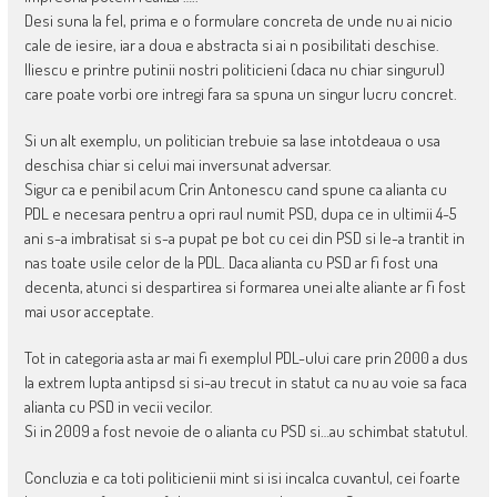
Desi suna la fel, prima e o formulare concreta de unde nu ai nicio
cale de iesire, iar a doua e abstracta si ai n posibilitati deschise.
Iliescu e printre putinii nostri politicieni (daca nu chiar singurul)
care poate vorbi ore intregi fara sa spuna un singur lucru concret.
Si un alt exemplu, un politician trebuie sa lase intotdeaua o usa
deschisa chiar si celui mai inversunat adversar.
Sigur ca e penibil acum Crin Antonescu cand spune ca alianta cu
PDL e necesara pentru a opri raul numit PSD, dupa ce in ultimii 4-5
ani s-a imbratisat si s-a pupat pe bot cu cei din PSD si le-a trantit in
nas toate usile celor de la PDL. Daca alianta cu PSD ar fi fost una
decenta, atunci si despartirea si formarea unei alte aliante ar fi fost
mai usor acceptate.
Tot in categoria asta ar mai fi exemplul PDL-ului care prin 2000 a dus
la extrem lupta antipsd si si-au trecut in statut ca nu au voie sa faca
alianta cu PSD in vecii vecilor.
Si in 2009 a fost nevoie de o alianta cu PSD si…au schimbat statutul.
Concluzia e ca toti politicienii mint si isi incalca cuvantul, cei foarte