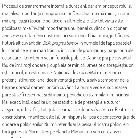
Procesul de transformare internă a durat ani, dar am priceput rolul și,
mai ales, importanța compromisului. Deci chiar nu mă miră și nici nu
mă oripilează răsucirile politice din ultimele zile. Dar tot viața asta
păcătoasă m-a învățat importanța unui banal cuvânt din dicționar:
consecvența
. Oamenii noștri politici sunt mici. Chiar dacă, justificativ,
flutură alt cuvânt din DEX:
pragmatismul
. În numele (de fapt, spatele)
lui, comit cele mai mari trădări, încălcări de promisiuni și batjocoriri ale
celor care-i trimit prin vot în funcțiile publice. Când te piși pe cuvântul
tău de (mă rog) onoare și după aia te miri că lumea te disprețuiește, ori
ești imbecil, ori ești canalie. Noțiunea de
real politik
e o mizerie cu
pretenții științifico-analitice inventată pentru a salva temporar de la
flegme obrazul oamenilor fără cuvânt. La prima vedere, societatea
pare să se fi resemnat și dă înainte periodic cu ștampila-n mincinoși.
Mai exact, însă, dacă te uiți pe statisticile de prezență ale tuturor
alegerilor, orb să fii și tot îți dai seama că e doar
o fracție
a ei. Pentru că
absenteismul manifest este (și) un răspuns la lipsa de consecvență și de
onoare a politicienilor. Nu mă refer doar la peisajul nostru politic, e o
tară generală. Mai nicăieri pe Planeta Pământ nu vezi entuziasm