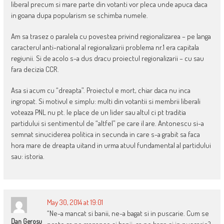
liberal precum si mare parte din votanti vor pleca unde apuca daca
in goana dupa popularism se schimba numele.
Am sa trasez o paralela cu povestea privind regionalizarea – pe langa
caracterul anti-national al regionalizarii problema nr.1 era capitala
regiunii. Si de acolo s-a dus dracu proiectul regionalizarii – cu sau
fara decizia CCR.
Asa si acum cu “dreapta”. Proiectul e mort, chiar daca nu inca
ingropat. Si motivul e simplu: multi din votantii si membrii liberali
voteaza PNL nu pt. le place de un lider sau altul ci pt traditia
partidului si sentimentul de “altfel” pe care il are. Antonescu si-a
semnat sinuciderea politica in secunda in care s-a grabit sa faca
hora mare de dreapta uitand in urma atuul fundamental al partidului
sau: istoria.
May 30, 2014 at 19:01
“Ne-a mancat si banii, ne-a bagat si in puscarie. Cum se
Dan Gerosu