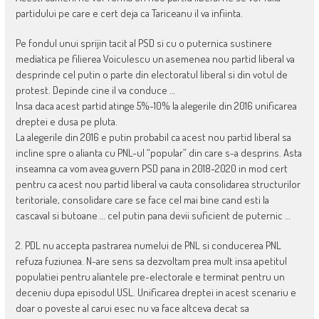
partidului pe care e cert deja ca Tariceanu il va infiinta.
Pe fondul unui sprijin tacit al PSD si cu o puternica sustinere
mediatica pe filierea Voiculescu un asemenea nou partid liberal va
desprinde cel putin o parte din electoratul liberal si din votul de
protest. Depinde cine il va conduce …
Insa daca acest partid atinge 5%-10% la alegerile din 2016 unificarea
dreptei e dusa pe pluta.
La alegerile din 2016 e putin probabil ca acest nou partid liberal sa
incline spre o alianta cu PNL-ul “popular” din care s-a desprins. Asta
inseamna ca vom avea guvern PSD pana in 2018-2020 in mod cert
pentru ca acest nou partid liberal va cauta consolidarea structurilor
teritoriale, consolidare care se face cel mai bine cand esti la
cascaval si butoane … cel putin pana devii suficient de puternic …
2. PDL nu accepta pastrarea numelui de PNL si conducerea PNL
refuza fuziunea. N-are sens sa dezvoltam prea mult insa apetitul
populatiei pentru aliantele pre-electorale e terminat pentru un
deceniu dupa episodul USL. Unificarea dreptei in acest scenariu e
doar o poveste al carui esec nu va face altceva decat sa