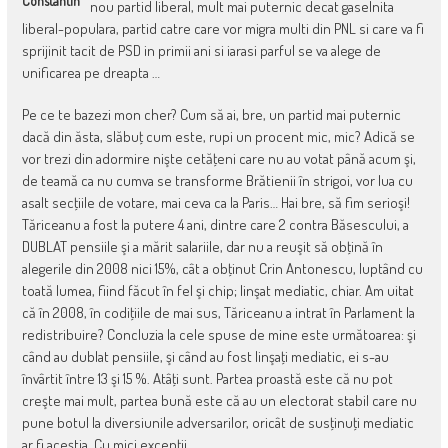
Constantin
nou partid liberal, mult mai puternic decat gaselnita
liberal-populara, partid catre care vor migra multi din PNL si care va fi
sprijinit tacit de PSD in primii ani si iarasi parful se va alege de
unificarea pe dreapta …
Pe ce te bazezi mon cher? Cum să ai, bre, un partid mai puternic
dacă din ăsta, slăbuţ cum este, rupi un procent mic, mic? Adică se
vor trezi din adormire nişte cetăţeni care nu au votat până acum şi,
de teamă ca nu cumva se transforme Brătienii în strigoi, vor lua cu
asalt secţiile de votare, mai ceva ca la Paris… Hai bre, să fim serioşi!
Tăriceanu a fost la putere 4 ani, dintre care 2 contra Băsescului, a
DUBLAT pensiile şi a mărit salariile, dar nu a reuşit să obţină în
alegerile din 2008 nici 15%, cât a obţinut Crin Antonescu, luptând cu
toată lumea, fiind făcut în fel şi chip; linşat mediatic, chiar. Am uitat
că în 2008, în codiţiile de mai sus, Tăriceanu a intrat în Parlament la
redistribuire? Concluzia la cele spuse de mine este următoarea: şi
când au dublat pensiile, şi când au fost linşaţi mediatic, ei s-au
învârtit între 13 şi 15 %. Atâţi sunt. Partea proastă este că nu pot
creşte mai mult, partea bună este că au un electorat stabil care nu
pune botul la diversiunile adversarilor, oricât de susţinuţi mediatic
ar fi aceştia. Cu mici excepţii…