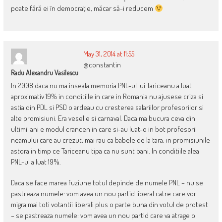
poate fără ei în democraţie, măcar să-i reducem
May 31, 2014 at 11:55
@constantin
Radu Alexandru Vasilescu
In 2008 daca nu ma inseala memoria PNL-ul lui Tariceanu a luat
aproximativ 19% in conditiile in care in Romania nu ajusese criza si
astia din PDL si PSD o ardeau cu cresterea salariilor profesorilor si
alte promisiuni. Era veselie si carnaval. Daca ma bucura ceva din
ultimii ani e modul crancen in care si-au luat-o in bot profesorii
neamului care au crezut, mai rau ca babele de la tara, in promisiunile
astora in timp ce Tariceanu tipa ca nu sunt bani. In conditiile alea
PNL-ul a luat 19%.
Daca se face marea fuziune totul depinde de numele PNL – nu se
pastreaza numele: vom avea un nou partid liberal catre care vor
migra mai toti votantii liberali plus o parte buna din votul de protest
– se pastreaza numele: vom avea un nou partid care va atrage o