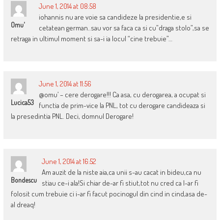
June 1, 2014 at 08:58
iohannis nu are voie sa candideze la presidentie,e si
Omu'
cetatean german..sau vor sa faca ca si cu”draga stolo”,sa se
retraga in ultimul moment si sa-i ia locul “cine trebuie”…
June 1, 2014 at 11:56
@omu’ – cere derogare!!! Ca asa, cu derogarea, a ocupat si
Lucica53
functia de prim-vice la PNL, tot cu derogare candideaza si
la presedintia PNL. Deci, domnul Derogare!
June 1, 2014 at 16:52
Am auzit de la niste aia,ca unii s-au cacat in bideu,ca nu
Bondescu
stiau ce-i ala!Si chiar de-ar fi stiut,tot nu cred ca l-ar fi
folosit cum trebuie ci i-ar fi facut pocinogul din cind in cind,asa de-
al dreaq!