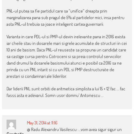
PNL-ul putea sa fie partidul care sa “unifice” dreapta prin
marginalizarea pana sub pragul de 5% al partidelor mici, insa pentru
asta PNL-ul trebuia sa joace inteligent cartea guvernarii.
Varianta in care PDL-ul si PMP-ul devin irelevante pana in 2016 exista
iar cheile stau in dosarele mari si grele acumulate de structuri in cei
10 ani de basism. Daca PNL-ul reuseste sa propuna un candidat care
sa castige cursa pentru Cotroceni si sa preia controlul serviciilor
dand drumul la dosarele basismului atunci e posibil ca 2016 sa ne
prinda cu un PNL intarit si cu un PDL si PMP destructurate de
arestari si condamnari ale liderilor.
Dar liderii PNL sunt orbiti de aritmetica simplista a lui 15 + 12 fac … fac
fasss asta e adevarul. Somn usor domnu’ Antonescu …
May 31, 2014 at 11:16
@ Radu Alexandru Vasilescu: …vom avea sigur sigur un