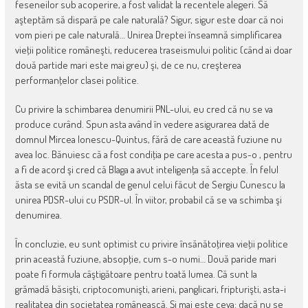
feseneilor sub acoperire, a fost validat la recentele alegeri. Să
aşteptăm să dispară pe cale naturală? Sigur, sigur este doar că noi
vom pieri pe cale naturală… Unirea Dreptei înseamnă simplificarea
vieţii politice româneşti, reducerea traseismului politic (când ai doar
două partide mari este mai greu) şi, de ce nu, creşterea
performanţelor clasei politice.
Cu privire la schimbarea denumirii PNL-ului, eu cred că nu se va
produce curând. Spun asta având în vedere asigurarea dată de
domnul Mircea Ionescu-Quintus, fără de care această fuziune nu
avea loc. Bănuiesc că a fost condiţia pe care acesta a pus-o , pentru
a fi de acord şi cred că Blaga a avut inteligenţa să accepte. În felul
ăsta se evită un scandal de genul celui făcut de Sergiu Cunescu la
unirea PDSR-ului cu PSDR-ul. În viitor, probabil că se va schimba şi
denumirea.
În concluzie, eu sunt optimist cu privire însănătoţirea vieţii politice
prin această fuziune, absopţie, cum s-o numi… Două paride mari
poate fi formula câştigătoare pentru toată lumea. Că sunt la
grămadă băsişti, criptocomunişti, arieni, panglicari, fripturişti, asta-i
realitatea din societatea românească. Şi mai este ceva: dacă nu se