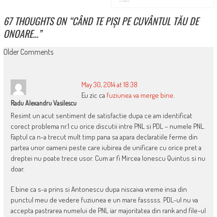
67 THOUGHTS ON “
CÂND TE PIȘI PE CUVÂNTUL TĂU DE
ONOARE…
”
COMMENT
Older Comments
NAVIGATION
May 30, 2014 at 18:38
Eu zic ca
fuziunea va merge bine
.
Radu Alexandru Vasilescu
Resimt un acut sentiment de satisfactie dupa ce am identificat
corect problema nr.1 cu orice discutii intre PNL si PDL – numele PNL.
Faptul ca n-a trecut mult timp pana sa apara declaratiile ferme din
partea unor oameni peste care iubirea de unificare cu orice pret a
dreptei nu poate trece usor. Cum ar fi Mircea Ionescu Quintus si nu
doar.
E bine ca s-a prins si Antonescu dupa niscaiva vreme insa din
punctul meu de vedere fuziunea e un mare fasssss. PDL-ul nu va
accepta pastrarea numelui de PNL iar majoritatea din rank and file-ul