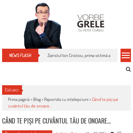
Skip
to
content
Cum îți schimbi, rapid, gratuit și eficient, furniz
NEWS FLASH
Esti aici:
Prima pagină >
Blog
>
Papornita cu intelepciuni
>
Când te piși pe
cuvântul tău de onoare…
CÂND TE PIȘI PE CUVÂNTUL TĂU DE ONOARE…