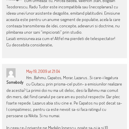
cum urmeaza: tu, Mircea Badea, Valentin Stan, Bogdan
Teodorescu, Radu Tudor este incompatibila sau (necoplanara) cu
ideea unei/unor asistente dezgolite, emitand platitudini. Emisiune
aceasta este pentru un anume segment de populatie, acela la care
conteaza transmiterea de idei, concepte, adevaruri si doctrine, nu
plimbarea unor sani “impiciorati” prin studio.
Lasati emisiunea asa cum e! Altfel ma pierdeti de telespectator!
Cu deosebita consideratie,
May 19, 2009 at 21:04
Hm…Bahmu, Capatos, Morar, Lazarus…Si care-i legatura
Somebody
cu Ciutacu, prin prisma-cel putin- a emisiunilor realizare
de acestia? La primii doi nu ma uit deloc, desi la Bahmu mai comut
din mers, dat fiind canalul pe care am eu postul respectiv. Dar plec
foarte repede. Lazarus abia stiu cine e. Pe Capatos nu pot decat sa-
l compatimesc, pentru ca este nevoit sa-si faca ratingul cu
persoane ca Nikita. Si nu numai.
In ceea ce-l priveste pe Madalin Ionescu, poate sa-si ia si 10