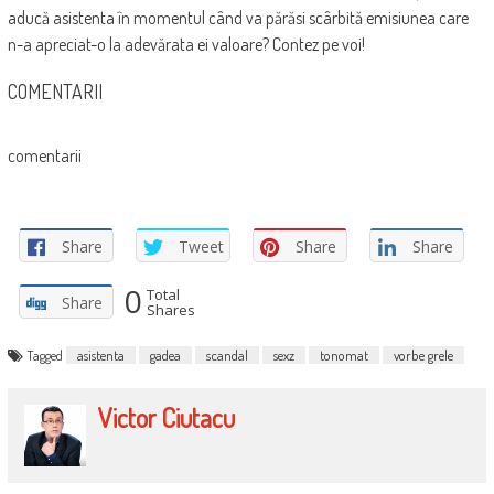
aducă asistenta în momentul când va părăsi scârbită emisiunea care
n-a apreciat-o la adevărata ei valoare? Contez pe voi!
COMENTARII
comentarii
Share
Tweet
Share
Share
0
Total
Share
Shares
Tagged
asistenta
gadea
scandal
sexz
tonomat
vorbe grele
Victor Ciutacu