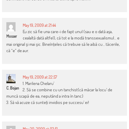
May 19, 2009 at 21:44
Eu zic să fie una care-i de fapt unul (sau e o dată aşa,
Mosser
cealaltă dată altfel), că tot e la modă transsexualismul… e
mai original şi mai şic. Bineînţeles că trebuie să le aibă cu… tăcerile,
că “e” de aur.
May 19, 2009 at 22:57
1. Marilena Chelaru’
C. Bojan
2. Să se combine cu un tanchist(că măcar la locu’ de
muncă scapă de ea, neputând a intra în tanc)
3. Să vă acuze că sunteţi invidios pe succesu’ ei!
May 20, 2009 at 02:51