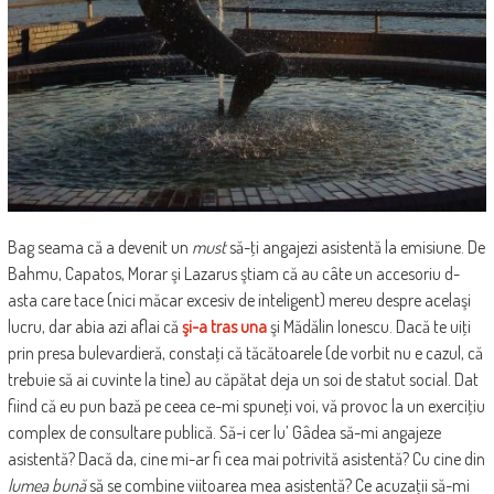
Bag seama că a devenit un
must
să-ţi angajezi asistentă la emisiune. De
Bahmu, Capatos, Morar şi Lazarus ştiam că au câte un accesoriu d-
asta care tace (nici măcar excesiv de inteligent) mereu despre acelaşi
lucru, dar abia azi aflai că
şi-a tras una
şi Mădălin Ionescu. Dacă te uiţi
prin presa bulevardieră, constaţi că tăcătoarele (de vorbit nu e cazul, că
trebuie să ai cuvinte la tine) au căpătat deja un soi de statut social. Dat
fiind că eu pun bază pe ceea ce-mi spuneţi voi, vă provoc la un exerciţiu
complex de consultare publică. Să-i cer lu’ Gâdea să-mi angajeze
asistentă? Dacă da, cine mi-ar fi cea mai potrivită asistentă? Cu cine din
lumea bună
să se combine viitoarea mea asistentă? Ce acuzaţii să-mi