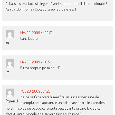
“- Da’ sa-si mai faca si singur…!” veni raspunsul aleilalte decolorate !
Asa ca ,domnu nea Ciutacu, greu rau de-ales…!
May 20, 2009 at 09:53
Oana Dobre
Eu
May 20, 2009 at 10:51
Eu ma propun pe mine.. :))
Ira
May 20, 2009 at 11:25
de ce sa fii ca toata lumea? tu iati un asisten.uite de
Popescul
exemplu,pe plapcianu.e un baiat care apare in ziare,desi
nu stim cu ce se ocupa,care agata bagaboante si care la o adica
daca-ti uiti cuvintele stie sa vorbeasca si frumos:)