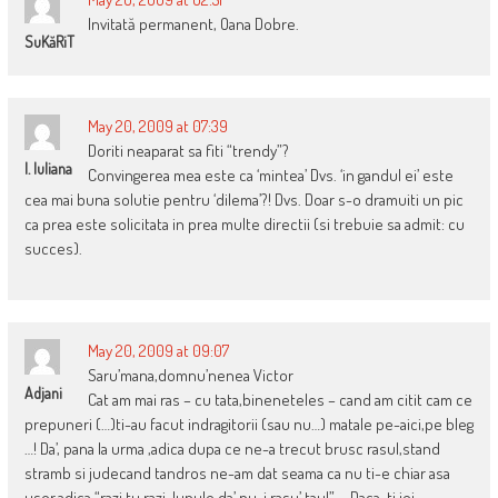
Invitată permanent, Oana Dobre.
SuKăRiT
May 20, 2009 at 07:39
Doriti neaparat sa fiti “trendy”?
I. Iuliana
Convingerea mea este ca ‘mintea’ Dvs. ‘in gandul ei’ este
cea mai buna solutie pentru ‘dilema’?! Dvs. Doar s-o dramuiti un pic
ca prea este solicitata in prea multe directii (si trebuie sa admit: cu
succes).
May 20, 2009 at 09:07
Saru’mana,domnu’nenea Victor
Adjani
Cat am mai ras – cu tata,bineneteles – cand am citit cam ce
prepuneri (…)ti-au facut indragitorii (sau nu…) matale pe-aici,pe bleg
…! Da’, pana la urma ,adica dupa ce ne-a trecut brusc rasul,stand
stramb si judecand tandros ne-am dat seama ca nu ti-e chiar asa
usor,adica “razi tu razi ,lupule,da’ nu-i rasu’ tau!” … Daca-ti iei