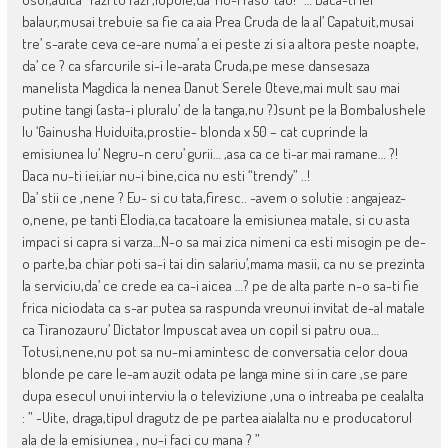
balaur,musai trebuie sa fie ca aia Prea Cruda de la al’ Capatuit,musai
tre’ s-arate ceva ce-are numa’ a ei peste zi si a altora peste noapte,
da’ ce ? ca sfarcurile si-i le-arata Cruda,pe mese dansesaza
manelista Magdica la nenea Danut Serele Oteve,mai mult sau mai
putine tangi (asta-i pluralu’ de la tanga,nu ?)sunt pe la Bombalushele
lu ‘Gainusha Huiduita,prostie- blonda x 50 – cat cuprinde la
emisiunea lu’ Negru-n ceru’ gurii… ,asa ca ce ti-ar mai ramane… ?!
Daca nu-ti iei,iar nu-i bine,cica nu esti “trendy” ..!
Da’ stii ce ,nene ? Eu- si cu tata,firesc.. -avem o solutie : angajeaz-
o,nene, pe tanti Elodia,ca tacatoare la emisiunea matale, si cu asta
impaci si capra si varza…N-o sa mai zica nimeni ca esti misogin pe de-
o parte,ba chiar poti sa-i tai din salariu’,mama masii, ca nu se prezinta
la serviciu,da’ ce crede ea ca-i aicea …? pe de alta parte n-o sa-ti fie
frica niciodata ca s-ar putea sa raspunda vreunui invitat de-al matale
ca Tiranozauru’ Dictator Impuscat avea un copil si patru oua…
Totusi,nene,nu pot sa nu-mi amintesc de conversatia celor doua
blonde pe care le-am auzit odata pe langa mine si in care ,se pare
dupa esecul unui interviu la o televiziune ,una o intreaba pe cealalta
: ” -Uite, draga,tipul dragutz de pe partea aialalta nu e producatorul
ala de la emisiunea , nu-i faci cu mana ? ”