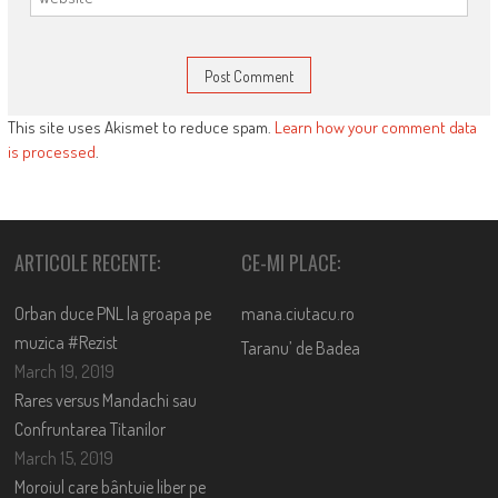
This site uses Akismet to reduce spam.
Learn how your comment data
is processed
.
ARTICOLE RECENTE:
CE-MI PLACE:
Orban duce PNL la groapa pe
mana.ciutacu.ro
muzica #Rezist
Taranu’ de Badea
March 19, 2019
Rares versus Mandachi sau
Confruntarea Titanilor
March 15, 2019
Moroiul care bântuie liber pe