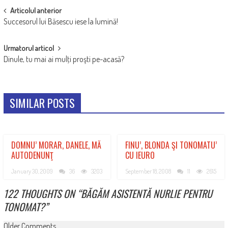
POST
Articolul anterior
Succesorul lui Băsescu iese la lumină!
NAVIGATION
Urmatorul articol
Dinule, tu mai ai mulţi proşti pe-acasă?
SIMILAR POSTS
DOMNU’ MORAR, DANELE, MĂ
FINU’, BLONDA ŞI TONOMATU’
AUTODENUNŢ
CU IEURO
January 30, 2009
36
3203
September 18, 2008
11
2615
122 THOUGHTS ON “
BĂGĂM ASISTENTĂ NURLIE PENTRU
TONOMAT?
”
COMMENT
Older Comments