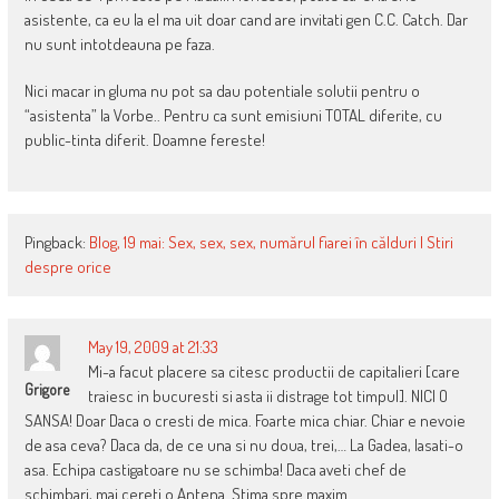
asistente, ca eu la el ma uit doar cand are invitati gen C.C. Catch. Dar
nu sunt intotdeauna pe faza.
Nici macar in gluma nu pot sa dau potentiale solutii pentru o
“asistenta” la Vorbe.. Pentru ca sunt emisiuni TOTAL diferite, cu
public-tinta diferit. Doamne fereste!
Pingback:
Blog, 19 mai: Sex, sex, sex, numărul fiarei în călduri | Stiri
despre orice
May 19, 2009 at 21:33
Mi-a facut placere sa citesc productii de capitalieri [care
Grigore
traiesc in bucuresti si asta ii distrage tot timpul]. NICI O
SANSA! Doar Daca o cresti de mica. Foarte mica chiar. Chiar e nevoie
de asa ceva? Daca da, de ce una si nu doua, trei,… La Gadea, lasati-o
asa. Echipa castigatoare nu se schimba! Daca aveti chef de
schimbari, mai cereti o Antena. Stima spre maxim.