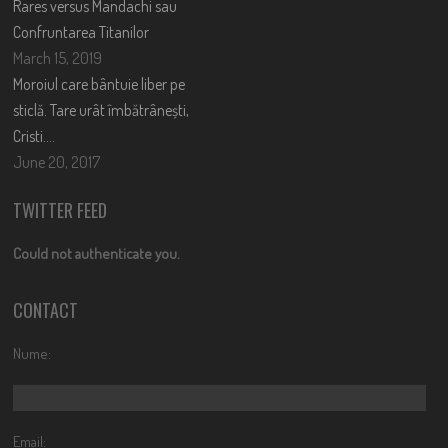
Rares versus Mandachi sau
Confruntarea Titanilor
March 15, 2019
Moroiul care bântuie liber pe
sticlă. Tare urât îmbătrânești,
Cristi….
June 20, 2017
TWITTER FEED
Could not authenticate you.
CONTACT
Nume:
Email: