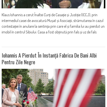
Klaus Iohannis a cerut Înaltei Curți de Casație și Justiție (ICCJ), prin
intermediul casei de avocatură Mușat și Asociații, strămutarea în cazul
contestației în anulare la sentința prin care el și familia lui au pierdut un
imobil în centrul Sibiului. Casa a fost obținută prin fals și uz de fals
Iohannis A Pierdut În Instanță Fabrica De Bani Albi
Pentru Zile Negre