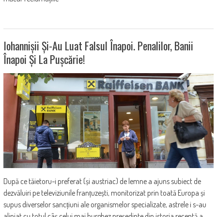
Iohannișii Și-Au Luat Falsul Înapoi. Penalilor, Banii
Înapoi Și La Pușcărie!
După ce tăietoru-i preferat (și austriac) de lemne a ajuns subiect de
dezvăluiri pe televiziunile franțuzești, monitorizat prin toată Europa și
supus diverselor sancțiuni ale organismelor specializate, astrele i s-au
aliniat cu totul câș celui mai burghez președinte din istoria recentă a