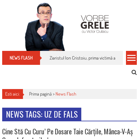
Skip
to
content
Ziaristul Ion Cristoiu, prima victimă a noi cenzuri 
NEWS FLASH
Esti aici:
Prima pagină >
News Flash
NEWS TAGS: UZ DE FALS
Cine Stă Cu Curu’ Pe Dosare Taie Cărțile, Mânca-V-Aș