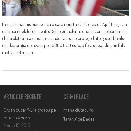
Familia Iohannis pierde încă o casă în instanță. Curtea de Apel Brașov a
decis că imobilul din centrul Sibiului, închiriat unei sucursale bancare cu
chiria plătită în avans, care a adus actualului președinte grosul banilor
din declarația de avere, peste 300.000 euro, a fost dobândit prin fals,
motiv pentru care
ARTICOLE RECENTE:
CE-MI PLACE:
Orban duce PNL la groapa pe
mana.ciutacu.ro
muzica #Rezist
Taranu’ de Badea
March 19, 2019