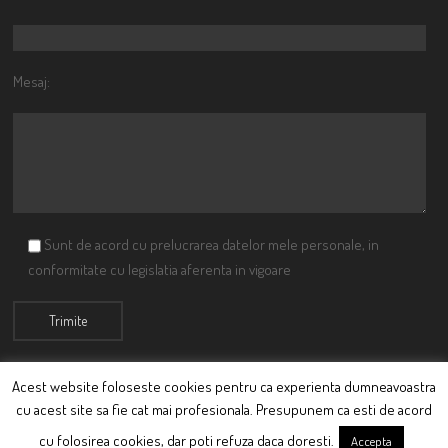
Mesaj:
Sunt de acord cu prelucrarea datelor mele personale, in
conformitate cu legislatia aferenta in vigoare
Acest website foloseste cookies pentru ca experienta dumneavoastra
cu acest site sa fie cat mai profesionala. Presupunem ca esti de acord
© Ciutacu 2015 Parte a Imperiului Ciutacesc.
cu folosirea cookies, dar poti refuza daca doresti.
Accepta