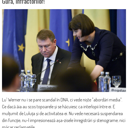
Gura, Infractorilor!
Lu' Werner nu i se pare scandal în DNA, ci vede niște "abordări media".
Ce dacă ăia au scos topoarele și se hăcuiesc ca interlopii între ei. E
mulțumit de Luluța și de activitatea ei. Nu vede necesară suspendarea
din funcție, nu-l impresionează așa-zisele înregistrări și stenograme; nici
măcar reclamațiile