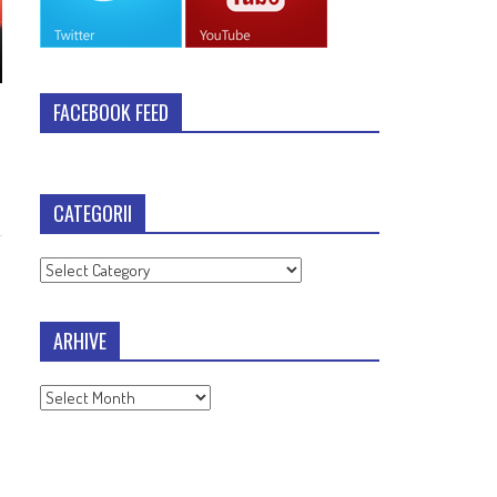
FACEBOOK FEED
CATEGORII
Categorii
ARHIVE
Arhive