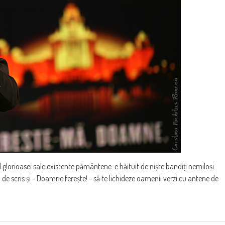
glorioasei sale existente pământene: e hăituit de niște bandiți nemiloși.
 de scris și - Doamne ferește! - să te lichideze oamenii verzi cu antene de