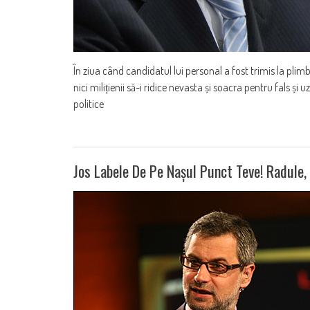
În ziua când candidatul lui personal a fost trimis la plimbare
nici milițienii să-i ridice nevasta și soacra pentru fals și
politice
Jos Labele De Pe Nașul Punct Teve! Radule,