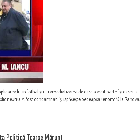
plicarea lui în fotbal și ultramediatizarea de care a avut parte (și care i-a
 public neutru. A fost condamnat, își ispășește pedeapsa (enormă) la Rahova
ța Politică Toarce Mărunt