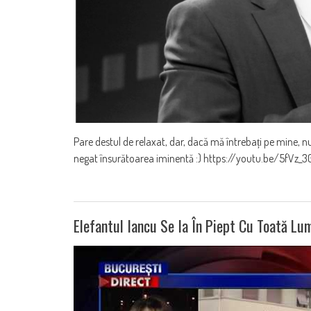
Pare destul de relaxat, dar, dacă mă întrebați pe mine, nu 
negat însurătoarea iminentă :) https://youtu.be/5fVz_
Elefantul Iancu Se Ia În Piept Cu Toată Lu