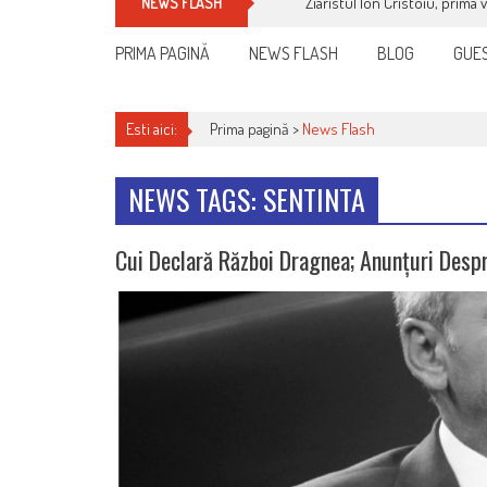
Cum îți schimbi, rapid, gratu
NEWS FLASH
PRIMA PAGINĂ
NEWS FLASH
BLOG
GUES
Esti aici:
Prima pagină >
News Flash
NEWS TAGS: SENTINTA
Cui Declară Război Dragnea; Anunțuri Desp