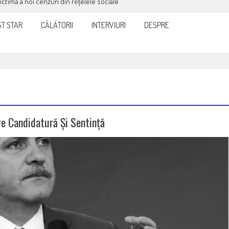
it și eficient, furnizorul de curent sau gaze
T STAR
CĂLĂTORII
INTERVIURI
DESPRE
re Candidatură Și Sentință