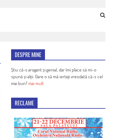
DESPRE MINE
Știu că-s arogant și genial, dar îmi place să mi-o
spună și alții. Oare o să mă iertați vreodată că-s cel
mai bun?
mai mult
RECLAME