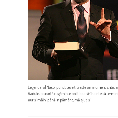
Legendarul Nașul punct teve trăiește un moment critic al 
Radule, o scurtă rugăminte politicoasă: înainte să termini
aur și mâini până-n pământ, mă ajuți și