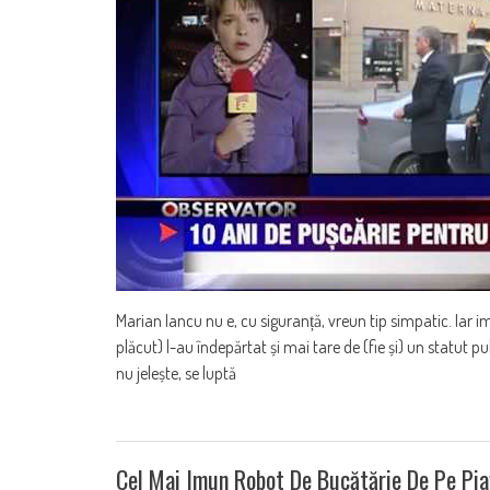
Marian Iancu nu e, cu siguranță, vreun tip simpatic. Iar im
plăcut) l-au îndepărtat și mai tare de (fie și) un statut
nu jelește, se luptă
Cel Mai Imun Robot De Bucătărie De Pe Pia