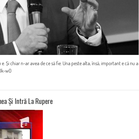
e. Și chiar n-ar avea de ce să fie. Una peste alta, însă, important e că nu a
30k-w0
mea Și Intră La Rupere