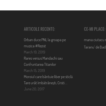
ARTICOLE RECENTE:
CE-MI PLACE:
Orban duce PNL la groapa pe
mana.ciutacu.
muzica #Rezist
Taranu’ de Ba
March 19, 2019
Rares versus Mandachi sau
Confruntarea Titanilor
March 15, 2019
Moroiul care bântuie liber pe sticlă.
Tare urât îmbătrânești, Cristi….
June 20, 2017