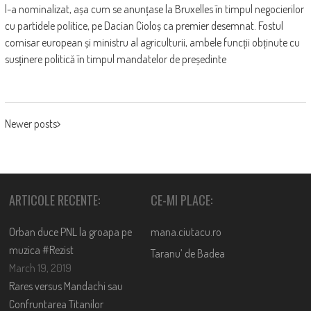
l-a nominalizat, așa cum se anunțase la Bruxelles în timpul negocierilor
cu partidele politice, pe Dacian Cioloș ca premier desemnat. Fostul
comisar european și ministru al agriculturii, ambele funcții obținute cu
susținere politică în timpul mandatelor de președinte
POSTS
Newer posts
NAVIGATION
ARTICOLE RECENTE:
CE-MI PLACE:
Orban duce PNL la groapa pe
mana.ciutacu.ro
muzica #Rezist
Taranu’ de Badea
March 19, 2019
Rares versus Mandachi sau
Confruntarea Titanilor