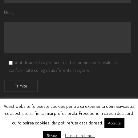
Mesaj:
Sunt de acord cu prelucrarea datelor mele personale, in
conformitate cu legislatia aferenta in vigoare
Acest website foloseste cookies pentru ca experienta dumneavoastra
cu acest site sa fie cat mai profesionala. Presupunem ca esti de acord
© Ciutacu 2015 Parte a Imperiului Ciutacesc.
cu folosirea cookies, dar poti refuza daca doresti.
Accepta
Powered By
Scriptics
Citeste mai mult
Refuza