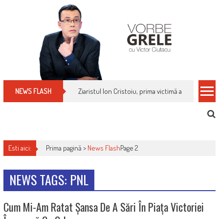
Skip
to
content
Ziaristul Ion Cristoiu, prima victimă a noi cenzuri 
NEWS FLASH
Esti aici:
Prima pagină >
News Flash
Page 2
NEWS TAGS: PNL
Cum Mi-Am Ratat Șansa De A Sări În Piața Victoriei