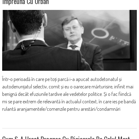
Împreună Cu Orban
Într-o perioadă în care pe toți parcă i-a apucat autodetonatul și
autodenunțatul selectiv, comit și eu o oarecare mărturisire, infinit mai
benignă decât efuziunile tardive ale vedetelor politice. Și o fac fiindcă
mi se pare extrem de relevantă în actualul context, în care ies pe bandă
rulantă aranjamentele/comenzile pentru arestări/condamnări
Cum S-A Urcat Dragnea Cu Picioarele Pe Calul Mort