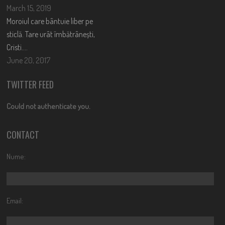
March 15, 2019
Moroiul care bântuie liber pe
sticlă. Tare urât îmbătrânești,
Cristi….
June 20, 2017
TWITTER FEED
Could not authenticate you.
CONTACT
Nume:
Email: