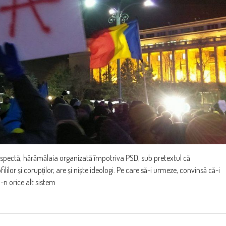
respectă, hărămălaia organizată împotriva PSD, sub pretextul că
ililor și corupților, are și niște ideologi. Pe care să-i urmeze, convinsă că-i
a-n orice alt sistem