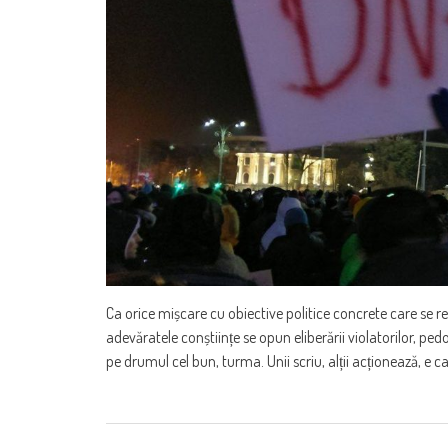
Ca orice mișcare cu obiective politice concrete care se 
adevăratele conștiințe se opun eliberării violatorilor, pedof
pe drumul cel bun, turma. Unii scriu, alții acționează, e c