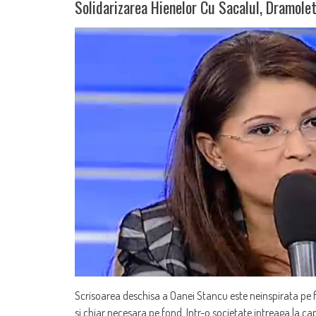
Solidarizarea Hienelor Cu Sacalul, Dramole
Scrisoarea deschisa a Oanei Stancu este neinspirata pe f
si chiar necesara pe fond. Intr-o societate intreaga la ca