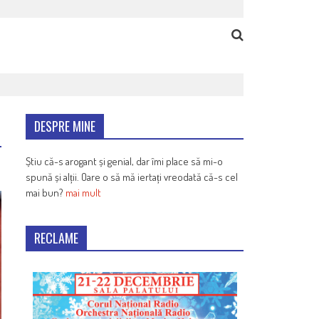
DESPRE MINE
Știu că-s arogant și genial, dar îmi place să mi-o
spună și alții. Oare o să mă iertați vreodată că-s cel
mai bun?
mai mult
RECLAME