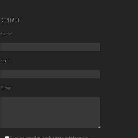
CONTACT
Nume:
Email:
Mesaj:
Sunt de acord cu prelucrarea datelor mele