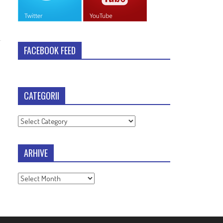
FACEBOOK FEED
CATEGORII
Categorii
ARHIVE
Arhive