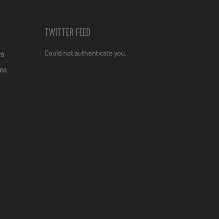
TWITTER FEED
Could not authenticate you.
ro
dea