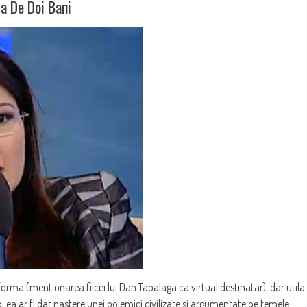
ta De Doi Bani
orma (mentionarea fiicei lui Dan Tapalaga ca virtual destinatar), dar utila
p, ea ar fi dat nastere unei polemici civilizate si argumentate pe temele