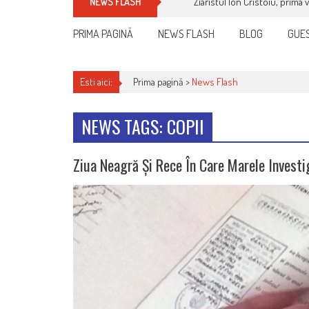
Cum îți schimbi, rapid, gratu
NEWS FLASH
PRIMA PAGINĂ
NEWS FLASH
BLOG
GUES
Esti aici:
Prima pagină >
News Flash
NEWS TAGS: COPII
Ziua Neagră Și Rece În Care Marele Invest