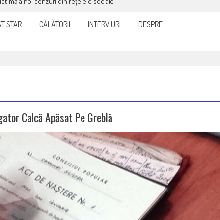
it și eficient, furnizorul de curent sau gaze
T STAR
CĂLĂTORII
INTERVIURI
DESPRE
igator Calcă Apăsat Pe Greblă