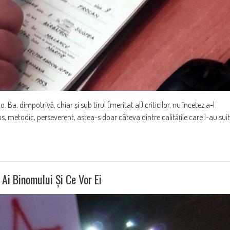
a, dimpotrivă, chiar și sub tirul (meritat al) criticilor, nu încetez a-l
os, metodic, perseverent, astea-s doar câteva dintre calitățile care l-au suit
 Ai Binomului Și Ce Vor Ei