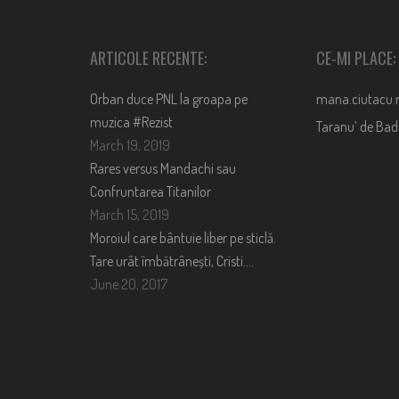
ARTICOLE RECENTE:
CE-MI PLACE:
Orban duce PNL la groapa pe
mana.ciutacu.
muzica #Rezist
Taranu’ de Ba
March 19, 2019
Rares versus Mandachi sau
Confruntarea Titanilor
March 15, 2019
Moroiul care bântuie liber pe sticlă.
Tare urât îmbătrânești, Cristi….
June 20, 2017