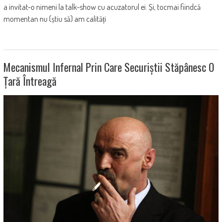
a invitat-o nimeni la talk-show cu acuzatorul ei. Și, tocmai fiindcă
momentan nu (știu să) am calități
Mecanismul Infernal Prin Care Securiștii Stăpânesc O
Țară Întreagă