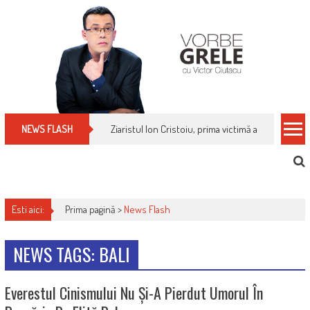
Skip
to
content
Ziaristul Ion Cristoiu, prima victimă a noi cenzuri 
NEWS FLASH
Esti aici:
Prima pagină >
News Flash
NEWS TAGS: BALI
Everestul Cinismului Nu Și-A Pierdut Umorul În