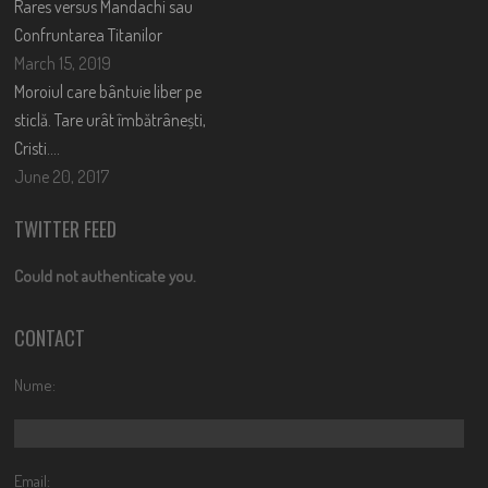
Rares versus Mandachi sau
Confruntarea Titanilor
March 15, 2019
Moroiul care bântuie liber pe
sticlă. Tare urât îmbătrânești,
Cristi….
June 20, 2017
TWITTER FEED
Could not authenticate you.
CONTACT
Nume:
Email: