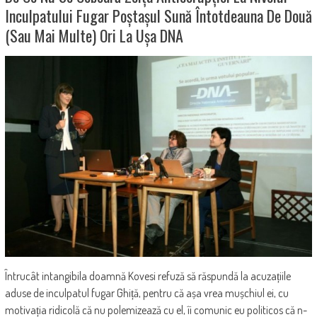
Inculpatului Fugar Poștașul Sună Întotdeauna De Două
(sau Mai Multe) Ori La Ușa DNA
Întrucât intangibila doamnă Kovesi refuză să răspundă la acuzațiile
aduse de inculpatul fugar Ghiță, pentru că așa vrea mușchiul ei, cu
motivația ridicolă că nu polemizează cu el, îi comunic eu politicos că n-