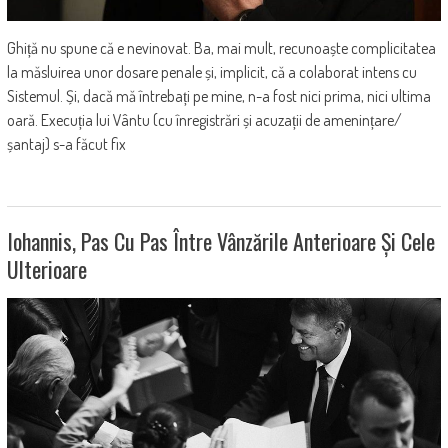
Ghiță nu spune că e nevinovat. Ba, mai mult, recunoaște complicitatea
la măsluirea unor dosare penale și, implicit, că a colaborat intens cu
Sistemul. Și, dacă mă întrebați pe mine, n-a fost nici prima, nici ultima
oară. Execuția lui Vântu (cu înregistrări și acuzații de amenințare/
șantaj) s-a făcut fix
Iohannis, Pas Cu Pas Între Vânzările Anterioare Și Cele
Ulterioare