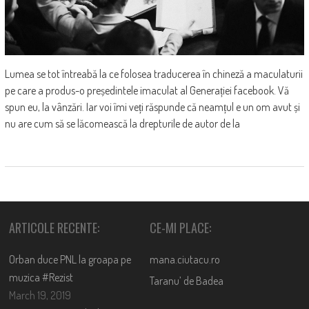
Lumea se tot întreabă la ce folosea traducerea în chineză a maculaturii
pe care a produs-o președintele imaculat al Generației facebook. Vă
spun eu, la vânzări. Iar voi îmi veți răspunde că neamțul e un om avut și
nu are cum să se lăcomească la drepturile de autor de la
ARTICOLE RECENTE:
CE-MI PLACE:
Orban duce PNL la groapa pe
mana.ciutacu.ro
muzica #Rezist
Taranu’ de Badea
March 19, 2019