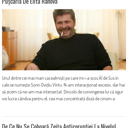
Pușcăria De Elită Rahova
Unul dintre cei mai mari cacealmiști pe care mi i-a scos Ăl de Sus în
cale se numește Sorin Ovidiu Vîntu. N-am interacționat excesiv, dar hai
să zicem că ne-am mai intersectat. Dincolo de convingerea lui că sigur
voi lucra cândva pentru el, cea mai concentrată doză de cinism a
De Ce Nu Se Coboară Zeița Anticorupției La Nivelul