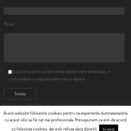
Mesaj:
Sunt de acord cu prelucrarea datelor mele personale, in
conformitate cu legislatia aferenta in vigoare
Acest website foloseste cookies pentru ca experienta dumneavoastra
cu acest site sa fie cat mai profesionala. Presupunem ca esti de acord
© Ciutacu 2015 Parte a Imperiului Ciutacesc.
cu folosirea cookies, dar poti refuza daca doresti.
Accepta