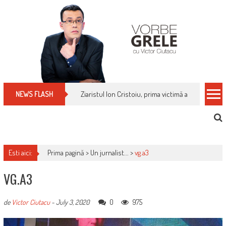
Skip
to
content
Ziaristul Ion Cristoiu, prima victimă a noi cenzuri 
NEWS FLASH
Esti aici:
Prima pagină >
Un jurnalist...
>
vg.a3
VG.A3
0
975
de
Victor Ciutacu
-
July 3, 2020