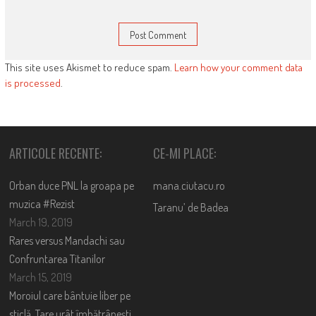
This site uses Akismet to reduce spam.
Learn how your comment data
is processed
.
ARTICOLE RECENTE:
CE-MI PLACE:
Orban duce PNL la groapa pe
mana.ciutacu.ro
muzica #Rezist
Taranu’ de Badea
March 19, 2019
Rares versus Mandachi sau
Confruntarea Titanilor
March 15, 2019
Moroiul care bântuie liber pe
sticlă. Tare urât îmbătrânești,