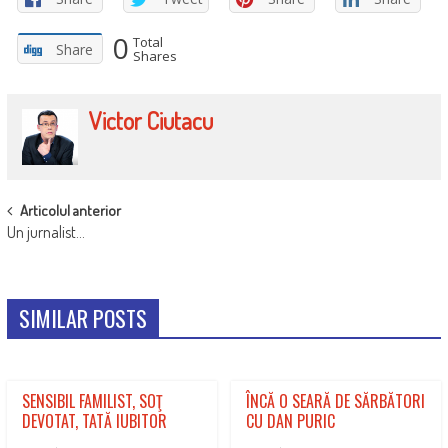
0
Total
Share
Shares
Victor Ciutacu
POST
Articolul anterior
Un jurnalist…
NAVIGATION
SIMILAR POSTS
SENSIBIL FAMILIST, SOŢ
ÎNCĂ O SEARĂ DE SĂRBĂTORI
DEVOTAT, TATĂ IUBITOR
CU DAN PURIC