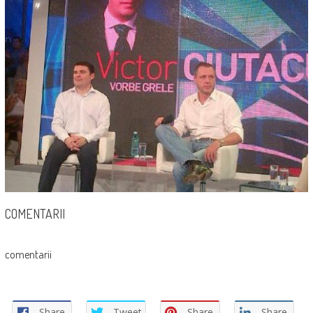
COMENTARII
comentarii
Share
Tweet
Share
Share