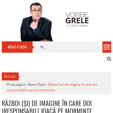
Skip
to
content
Manualul micului cititor de facturi: nu plăti nimic 
NEWS FLASH
Esti aici:
Prima pagină >
News Flash
>
Război (și) de imagine în care doi
iresponsabili joacă pe morminte
RĂZBOI (ȘI) DE IMAGINE ÎN CARE DOI
IRESPONSABILI JOACĂ PE MORMINTE