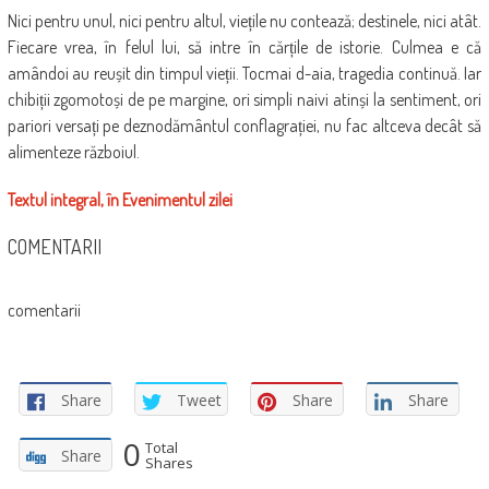
Nici pentru unul, nici pentru altul, viețile nu contează; destinele, nici atât.
Fiecare vrea, în felul lui, să intre în cărțile de istorie. Culmea e că
amândoi au reușit din timpul vieții. Tocmai d-aia, tragedia continuă. Iar
chibiții zgomotoși de pe margine, ori simpli naivi atinși la sentiment, ori
pariori versați pe deznodământul conflagrației, nu fac altceva decât să
alimenteze războiul.
Textul integral, în Evenimentul zilei
COMENTARII
comentarii
Share
Tweet
Share
Share
0
Total
Share
Shares