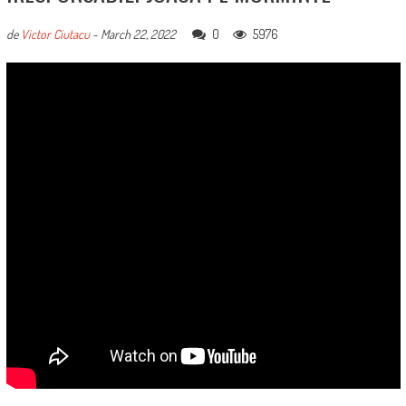
0
5976
de
Victor Ciutacu
-
March 22, 2022