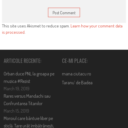
This site uses Akismet to reduce spam.
Learn how your comment data
is processed
.
ARTICOLE RECENTE:
CE-MI PLACE:
Orban duce PNL la groapa pe
mana.ciutacu.ro
muzica #Rezist
Taranu’ de Badea
March 19, 2019
Rares versus Mandachi sau
Confruntarea Titanilor
March 15, 2019
Moroiul care bântuie liber pe
sticlă. Tare urât îmbătrânești,