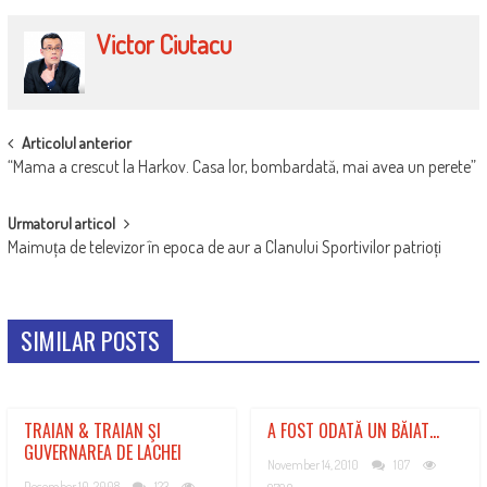
Victor Ciutacu
POST
Articolul anterior
“Mama a crescut la Harkov. Casa lor, bombardată, mai avea un perete”
NAVIGATION
Urmatorul articol
Maimuța de televizor în epoca de aur a Clanului Sportivilor patrioți
SIMILAR POSTS
TRAIAN & TRAIAN ŞI
A FOST ODATĂ UN BĂIAT…
GUVERNAREA DE LACHEI
November 14, 2010
107
December 10, 2008
123