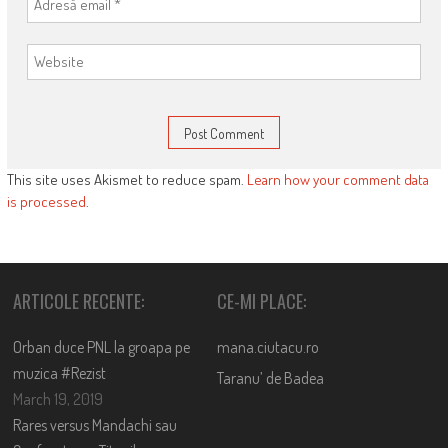
This site uses Akismet to reduce spam.
Learn how your comment data
is processed
.
ARTICOLE RECENTE:
CE-MI PLACE:
Orban duce PNL la groapa pe
mana.ciutacu.ro
muzica #Rezist
Taranu’ de Badea
March 19, 2019
Rares versus Mandachi sau