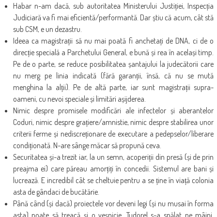
Habar n-am dacă, sub autoritatea Ministerului Justiției, Inspecția
Judiciară va fi mai eficientă/performantă. Dar știu că acum, cât stă
sub CSM, e un dezastru.
Ideea ca magistrații să nu mai poată fi anchetați de DNA, ci de o
direcție specială a Parchetului General, e bună și rea în același timp.
Pe de o parte, se reduce posibilitatea șantajului la judecătorii care
nu merg pe linia indicată (fără garanții, însă, că nu se mută
menghina la alții). Pe de altă parte, iar sunt magistrații supra-
oameni, cu nevoi speciale și limitări așijderea.
Nimic despre promisele modificări ale infectelor și aberantelor
Coduri, nimic despre grațiere/amnistie, nimic despre stabilirea unor
criterii ferme și nediscreționare de executare a pedepselor/liberare
condiționată. N-are sânge măcar să propună ceva.
Securitatea și-a trezit iar, la un semn, acoperiții din presă (și de prin
preajma ei) care păreau amorțiți în concedii. Sistemul are bani și
lucrează. E incredibil cât se cheltuie pentru a se ține în viață colonia
asta de gândaci de bucătărie.
Până când (și dacă) proiectele vor deveni legi (și nu musai în forma
asta) poate să treacă și o veșnicie. Tudorel s-a spălat pe mâini,