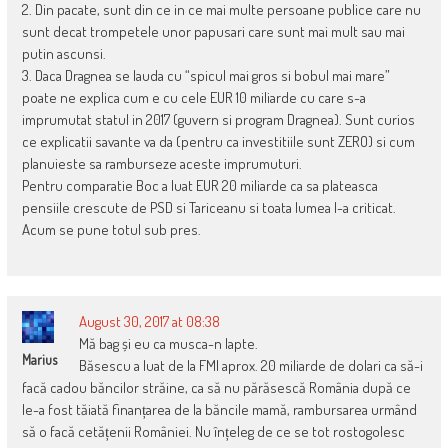
2. Din pacate, sunt din ce in ce mai multe persoane publice care nu
sunt decat trompetele unor papusari care sunt mai mult sau mai
putin ascunsi.
3. Daca Dragnea se lauda cu “spicul mai gros si bobul mai mare”
poate ne explica cum e cu cele EUR 10 miliarde cu care s-a
imprumutat statul in 2017 (guvern si program Dragnea). Sunt curios
ce explicatii savante va da (pentru ca investitiile sunt ZERO) si cum
planuieste sa ramburseze aceste imprumuturi.
Pentru comparatie Boc a luat EUR 20 miliarde ca sa plateasca
pensiile crescute de PSD si Tariceanu si toata lumea l-a criticat.
Acum se pune totul sub pres.
August 30, 2017 at 08:38
Mă bag și eu ca musca-n lapte.
Marius
Băsescu a luat de la FMI aprox. 20 miliarde de dolari ca să-i
facă cadou băncilor străine, ca să nu părăsescă România după ce
le-a fost tăiată finanțarea de la băncile mamă, rambursarea urmând
să o facă cetățenii României. Nu înțeleg de ce se tot rostogolesc