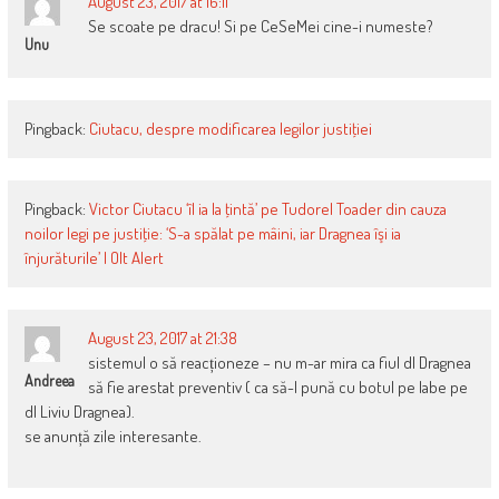
August 23, 2017 at 16:11
Se scoate pe dracu! Si pe CeSeMei cine-i numeste?
Unu
Pingback:
Ciutacu, despre modificarea legilor justiţiei
Pingback:
Victor Ciutacu ‘îl ia la ţintă’ pe Tudorel Toader din cauza
noilor legi pe justiţie: ‘S-a spălat pe mâini, iar Dragnea îşi ia
înjurăturile’ | Olt Alert
August 23, 2017 at 21:38
sistemul o să reacționeze – nu m-ar mira ca fiul dl Dragnea
Andreea
să fie arestat preventiv ( ca să-l pună cu botul pe labe pe
dl Liviu Dragnea).
se anunță zile interesante.