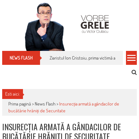
Skip
to
content
Ziaristul Ion Cristoiu, prima victimă a noi cenzuri 
NEWS FLASH
Esti aici:
Prima pagină >
News Flash
>
Insurecția armată a gândacilor de
bucătărie hrăniți de Securitate
INSURECȚIA ARMATĂ A GÂNDACILOR DE
BUCĂTĂRIE HRĂNIȚI DE SECURITATE