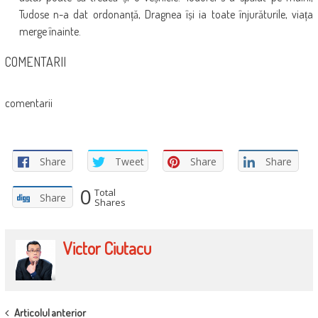
Tudose n-a dat ordonanță, Dragnea își ia toate înjurăturile, viața
merge înainte.
COMENTARII
comentarii
Share
Tweet
Share
Share
0
Total
Share
Shares
Victor Ciutacu
POST
Articolul anterior