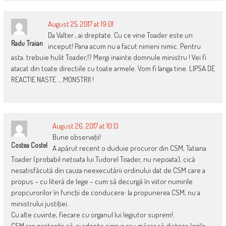
August 25, 2017 at 19:01
Da Valter , ai dreptate. Cu ce vine Toader este un
Radu Traian
inceput! Pana acum nu a facut nimeni nimic. Pentru
asta. trebuie hulit Toader,!? Mergi inainte domnule ministru ! Vei fi
atacat din toate directiile cu toate armele. Vom fi langa tine. LIPSA DE
REACTIE NASTE ….MONSTRII !
August 26, 2017 at 10:13
Bune observaţii!
Costea Costel
A apărut recent o duduie procuror din CSM, Tatiana
Toader (probabil netoata lui Tudorel Toader, nu nepoata), cică
nesatisfăcută din cauza neexecutării ordinului dat de CSM care a
propus – cu literă de lege – cum să decurgă în viitor numirile
propcurorilor în funcţii de conducere: la propunerea CSM, nu a
ministrului justiţiei.
Cu alte cuvinte, fiecare cu organul lui legiutor suprem!.
CSM are pretenţia să-şi adopte singur sau măcar să dicteze legile