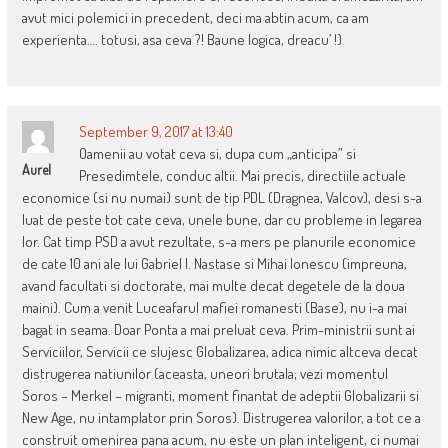
avut mici polemici in precedent, deci ma abtin acum, ca am
experienta…. totusi, asa ceva ?! Baune logica, dreacu’ !)
September 9, 2017 at 13:40
Oamenii au votat ceva si, dupa cum „anticipa” si
Aurel
Presedimtele, conduc altii. Mai precis, directiile actuale
economice (si nu numai) sunt de tip PDL (Dragnea, Valcov), desi s-a
luat de peste tot cate ceva, unele bune, dar cu probleme in legarea
lor. Cat timp PSD a avut rezultate, s-a mers pe planurile economice
de cate 10 ani ale lui Gabriel I. Nastase si Mihai Ionescu (impreuna,
avand facultati si doctorate, mai multe decat degetele de la doua
maini). Cum a venit Luceafarul mafiei romanesti (Base), nu i-a mai
bagat in seama. Doar Ponta a mai preluat ceva. Prim-ministrii sunt ai
Serviciilor, Servicii ce slujesc Globalizarea, adica nimic altceva decat
distrugerea natiunilor (aceasta, uneori brutala; vezi momentul
Soros – Merkel – migranti, moment finantat de adeptii Globalizarii si
New Age, nu intamplator prin Soros). Distrugerea valorilor, a tot ce a
construit omenirea pana acum, nu este un plan inteligent, ci numai