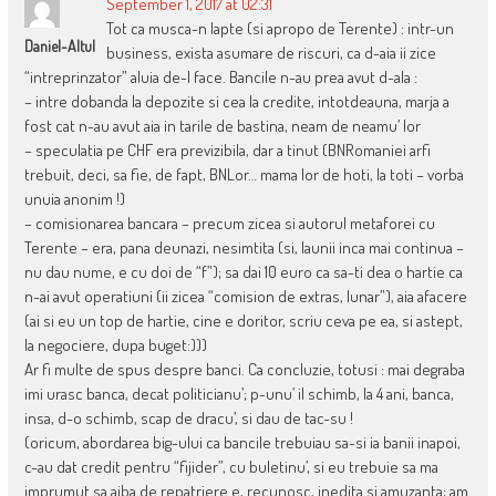
September 1, 2017 at 02:31
Tot ca musca-n lapte (si apropo de Terente) : intr-un
Daniel-Altul
business, exista asumare de riscuri, ca d-aia ii zice
“intreprinzator” aluia de-l face. Bancile n-au prea avut d-ala :
– intre dobanda la depozite si cea la credite, intotdeauna, marja a
fost cat n-au avut aia in tarile de bastina, neam de neamu’ lor
– speculatia pe CHF era previzibila, dar a tinut (BNRomaniei arfi
trebuit, deci, sa fie, de fapt, BNLor… mama lor de hoti, la toti – vorba
unuia anonim !)
– comisionarea bancara – precum zicea si autorul metaforei cu
Terente – era, pana deunazi, nesimtita (si, launii inca mai continua –
nu dau nume, e cu doi de “f”); sa dai 10 euro ca sa-ti dea o hartie ca
n-ai avut operatiuni (ii zicea “comision de extras, lunar”), aia afacere
(ai si eu un top de hartie, cine e doritor, scriu ceva pe ea, si astept,
la negociere, dupa buget:)))
Ar fi multe de spus despre banci. Ca concluzie, totusi : mai degraba
imi urasc banca, decat politicianu’; p-unu’ il schimb, la 4 ani, banca,
insa, d-o schimb, scap de dracu’, si dau de tac-su !
(oricum, abordarea big-ului ca bancile trebuiau sa-si ia banii inapoi,
c-au dat credit pentru “fijider”, cu buletinu’, si eu trebuie sa ma
imprumut sa aiba de repatriere e, recunosc, inedita si amuzanta; am