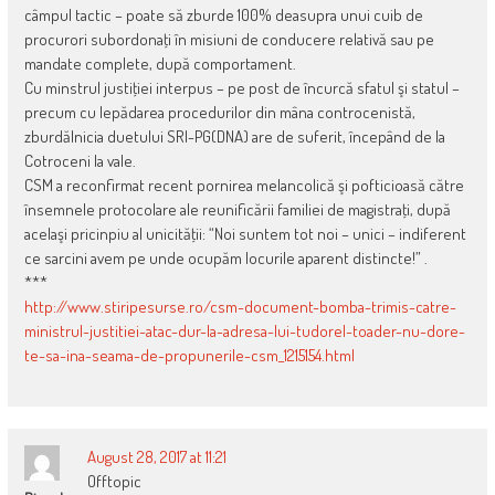
câmpul tactic – poate să zburde 100% deasupra unui cuib de
procurori subordonaţi în misiuni de conducere relativă sau pe
mandate complete, după comportament.
Cu minstrul justiţiei interpus – pe post de încurcă sfatul şi statul –
precum cu lepădarea procedurilor din mâna controcenistă,
zburdălnicia duetului SRI-PG(DNA) are de suferit, începând de la
Cotroceni la vale.
CSM a reconfirmat recent pornirea melancolică şi pofticioasă către
însemnele protocolare ale reunificării familiei de magistraţi, după
acelaşi pricinpiu al unicităţii: “Noi suntem tot noi – unici – indiferent
ce sarcini avem pe unde ocupăm locurile aparent distincte!” .
***
http://www.stiripesurse.ro/csm-document-bomba-trimis-catre-
ministrul-justitiei-atac-dur-la-adresa-lui-tudorel-toader-nu-dore-
te-sa-ina-seama-de-propunerile-csm_1215154.html
August 28, 2017 at 11:21
Offtopic