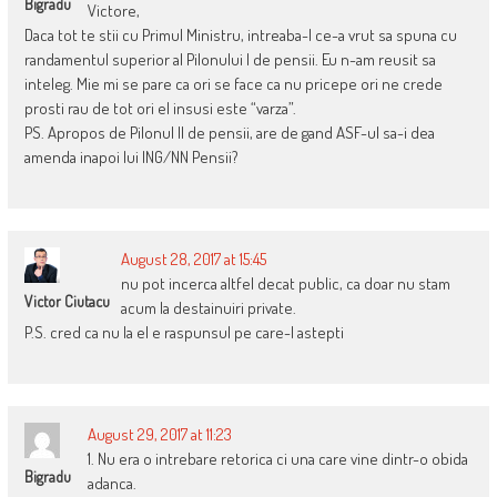
Bigradu
Victore,
Daca tot te stii cu Primul Ministru, intreaba-l ce-a vrut sa spuna cu
randamentul superior al Pilonului I de pensii. Eu n-am reusit sa
inteleg. Mie mi se pare ca ori se face ca nu pricepe ori ne crede
prosti rau de tot ori el insusi este “varza”.
PS. Apropos de Pilonul II de pensii, are de gand ASF-ul sa-i dea
amenda inapoi lui ING/NN Pensii?
August 28, 2017 at 15:45
nu pot incerca altfel decat public, ca doar nu stam
Victor Ciutacu
acum la destainuiri private.
P.S. cred ca nu la el e raspunsul pe care-l astepti
August 29, 2017 at 11:23
1. Nu era o intrebare retorica ci una care vine dintr-o obida
Bigradu
adanca.