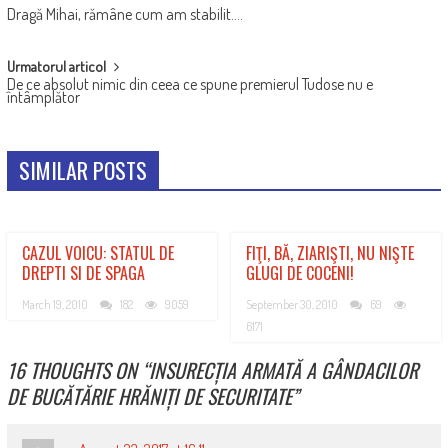
Dragă Mihai, rămâne cum am stabilit….
NAVIGATION
Urmatorul articol
De ce absolut nimic din ceea ce spune premierul Tudose nu e
întâmplător
SIMILAR POSTS
CAZUL VOICU: STATUL DE
FIŢI, BĂ, ZIARIŞTI, NU NIŞTE
DREPTI SI DE SPAGA
GLUGI DE COCENI!
March 19, 2010
182
9059
September 30, 2010
69
6171
16 THOUGHTS ON “
INSURECȚIA ARMATĂ A GÂNDACILOR
DE BUCĂTĂRIE HRĂNIȚI DE SECURITATE
”