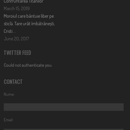
Confruntarea Titanilor
March 15, 2019
Moroiul care bântuie liber pe
sticlă. Tare urât îmbătrânești,
Cristi….
June 20, 2017
TWITTER FEED
Could not authenticate you.
CONTACT
Nume:
Email: