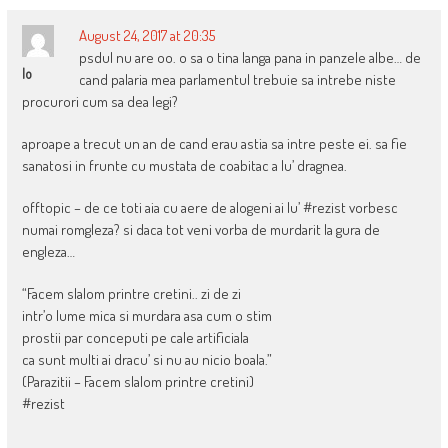
August 24, 2017 at 20:35
psdul nu are oo. o sa o tina langa pana in panzele albe… de
Io
cand palaria mea parlamentul trebuie sa intrebe niste
procurori cum sa dea legi?
aproape a trecut un an de cand erau astia sa intre peste ei. sa fie
sanatosi in frunte cu mustata de coabitac a lu’ dragnea.
offtopic – de ce toti aia cu aere de alogeni ai lu’ #rezist vorbesc
numai romgleza? si daca tot veni vorba de murdarit la gura de
engleza…
“Facem slalom printre cretini.. zi de zi
intr’o lume mica si murdara asa cum o stim
prostii par conceputi pe cale artificiala
ca sunt multi ai dracu’ si nu au nicio boala.”
(Parazitii – Facem slalom printre cretini)
#rezist