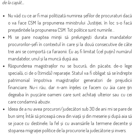
de la capăt…
Nu văd cu ce ar fi mai politizată numirea șefilor de procuraturi dacă
o va face CSM la propunerea ministrului Justiției, în loc s-o facă
președintele la propunerea CSM. Tot politice sunt numirile…
Mi se pare noaptea minții să prelungești durata mandatelor
procurorilor-șefi în contextul în care și la două consecutive de câte
trei ani se comportă ca faraonii. Eu aș fi limitat (cel puțin) numărul
mandatelor, unul și la muncă după aia.
Răspunderea magistraților nu se bucură, din păcate, de-o lege
specială, ci de o (timidă) reparație. Statul va fi obligat să se îndrepte
patrimonial împotriva magistraților generatori de prejudicii
financiare. Nu-i rău, dar n-am înțeles ce facem cu ăia care țin
degeaba în pușcărie oameni care sunt achitați ulterior sau cu cei
care condamnă abuziv.
Ideea de a nu avea procurori/judecători sub 30 de ani mi se pare de
bun simț. Întâi să priceapă ceva din viață și din meserie și după aia să
se joace cu destinele; la fel și cu avansările la termene decente și
stoparea migrației politice de la procurorie la judecătorie și invers.