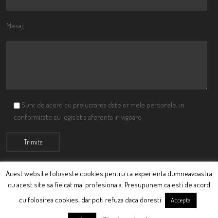
Mesaj:
Sunt de acord cu prelucrarea datelor mele personale, in
conformitate cu legislatia aferenta in vigoare
Acest website foloseste cookies pentru ca experienta dumneavoastra
cu acest site sa fie cat mai profesionala. Presupunem ca esti de acord
© Ciutacu 2015 Parte a Imperiului Ciutacesc.
cu folosirea cookies, dar poti refuza daca doresti.
Accepta
Powered By
Scriptics