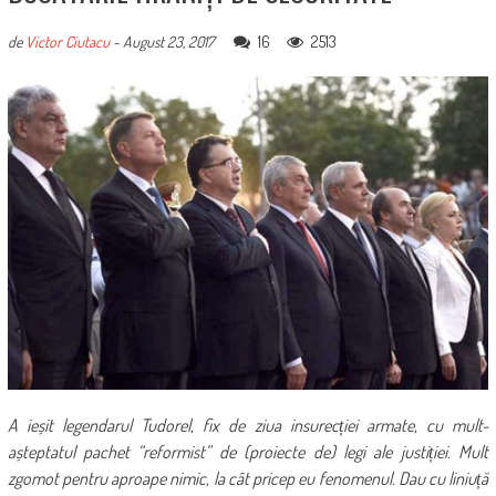
16
2513
de
Victor Ciutacu
-
August 23, 2017
A ieșit legendarul Tudorel, fix de ziua insurecției armate, cu mult-
așteptatul pachet “reformist” de (proiecte de) legi ale justiției. Mult
zgomot pentru aproape nimic, la cât pricep eu fenomenul. Dau cu liniuță