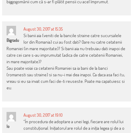
biggogomănii cum că s-ar fi plătit pensii cu acel împrumut.
August 30, 2017 at 15:35
Si banii aia (veniti de la bancile straine catre sucursalele
Bigradu
lor din Romania) cui au fost dati? Oare nu catre cetatenii
Romaniei (in mare majoritate)? Si banii aia nu trebuiau dati inapoi de
catre cei care s-au imprumutat (adica de catre cetatenii Romaniei,
in mare majoritate)?
Sau poate voiai ca cetatenii Romaniei sa ia bani de la banci
(romanesti sau straine) si sa nu-i mai dea inapoi. Ca daca asa faci tu,
vreau si eu sa invat cum faci de-ti reuseste. Poate ma capatuiesc si
eu.
August 30, 2017 at 19:10
“În procedura de adoptare a unei legi, fiecare are rolul lui
Io
constituţional. Iniţiatorul are rolul de a iniţia legea şi de a o