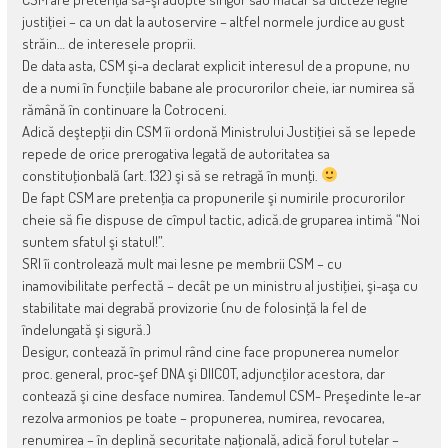
justiţiei – ca un dat la autoservire – altfel normele jurdice au gust
străin… de interesele proprii.
De data asta, CSM şi-a declarat explicit interesul de a propune, nu
de a numi în funcţiile babane ale procurorilor cheie, iar numirea să
rămână în continuare la Cotroceni.
Adică deştepţii din CSM îi ordonă Ministrului Justiţiei să se lepede
repede de orice prerogativa legată de autoritatea sa
constituţionbală (art. 132) şi să se retragă în munţi.
De fapt CSM are pretenţia ca propunerile şi numirile procurorilor
cheie să fie dispuse de cîmpul tactic, adică.de gruparea intimă “Noi
suntem sfatul şi statul!”.
SRI îi controlează mult mai lesne pe membrii CSM – cu
inamovibilitate perfectă – decât pe un ministru al justiţiei, şi-aşa cu
stabilitate mai degrabă provizorie (nu de folosinţă la fel de
îndelungată şi sigură.)
Desigur, contează în primul rând cine face propunerea numelor
proc. general, proc-şef DNA şi DIICOT, adjuncţilor acestora, dar
contează şi cine desface numirea. Tandemul CSM- Preşedinte le-ar
rezolva armonios pe toate – propunerea, numirea, revocarea,
renumirea – în deplină securitate naţională, adică forul tutelar –