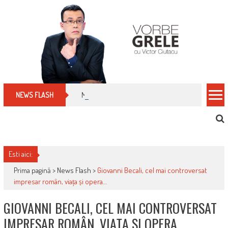
Skip
to
content
Manualul micului cititor de facturi: nu plăti nimic 
NEWS FLASH
Esti aici:
Prima pagină >
News Flash
>
Giovanni Becali, cel mai controversat
impresar român, viața și opera…
GIOVANNI BECALI, CEL MAI CONTROVERSAT
IMPRESAR ROMÂN, VIAȚA ȘI OPERA…