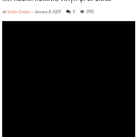
0
2105
de
Victor Ciutacu
-
January 8, 2020