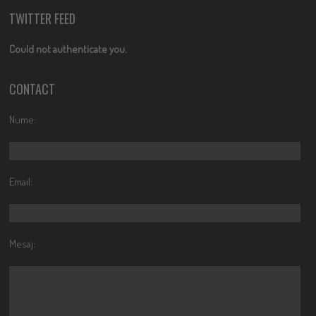
TWITTER FEED
Could not authenticate you.
CONTACT
Nume:
Email:
Mesaj: