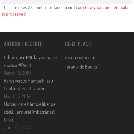
This site uses Akismet to reduce spam.
Learn how your comment data
is processed
.
ARTICOLE RECENTE:
CE-MI PLACE:
Orban duce PNL la groapa pe
mana.ciutacu.ro
muzica #Rezist
Taranu’ de Badea
March 19, 2019
Rares versus Mandachi sau
Confruntarea Titanilor
March 15, 2019
Moroiul care bântuie liber pe
sticlă. Tare urât îmbătrânești,
Cristi….
June 20, 2017