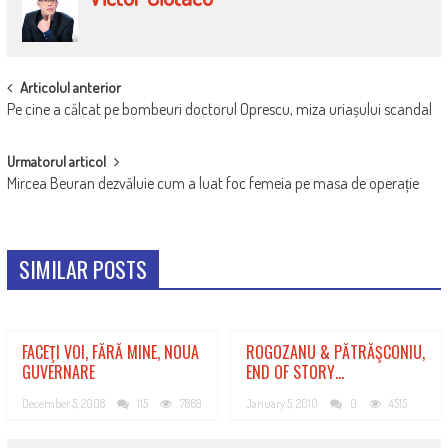
POST
Articolul anterior
Pe cine a călcat pe bombeuri doctorul Oprescu, miza uriașului scandal
NAVIGATION
Urmatorul articol
Mircea Beuran dezvăluie cum a luat foc femeia pe masa de operație
SIMILAR POSTS
FACEŢI VOI, FĂRĂ MINE, NOUA
ROGOZANU & PĂTRĂŞCONIU,
GUVERNARE
END OF STORY…
December 5, 2008
115
7869
January 5, 2010
0
4515