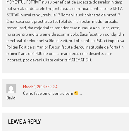
MOMENTUL POTRIVIT nu au beneficiat de judecata dosarelor in timp
util si real, iar dosarele (majoritatea, la comanda) sunt scoase DE LA
SERTAR numai cand „trebuie” ? Romanii sunt chiar atat de prosti ?
Chiar daca sunt prostiti cu tot felul de manipulari media, virtuale,
romanii vad, dar majoritatea sanctioneaza numai la 4 ani, Insa, cred,
nu si pentru multa vreme de acum incolo. Daca faceti un sondaj, din
electoratul celor contra Globalizarii, nu toti sunt cu PSD, ci impotriva
Politiei Politice si Marilor Furturi facute de/cu Institutiile de forta (in
ultimii 14 ani, de 1.000 de ori mai mari decat cele dinainte, care
incorect, pot deveni uitate datorita MATEMATICII).
March 1, 2018 at 12:24
Ce nu face omul pentru bani
…
David
LEAVE A REPLY