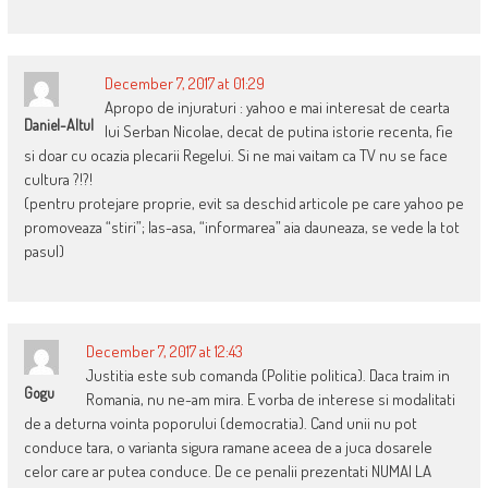
December 7, 2017 at 01:29
Apropo de injuraturi : yahoo e mai interesat de cearta
Daniel-Altul
lui Serban Nicolae, decat de putina istorie recenta, fie
si doar cu ocazia plecarii Regelui. Si ne mai vaitam ca TV nu se face
cultura ?!?!
(pentru protejare proprie, evit sa deschid articole pe care yahoo pe
promoveaza “stiri”; las-asa, “informarea” aia dauneaza, se vede la tot
pasul)
December 7, 2017 at 12:43
Justitia este sub comanda (Politie politica). Daca traim in
Gogu
Romania, nu ne-am mira. E vorba de interese si modalitati
de a deturna vointa poporului (democratia). Cand unii nu pot
conduce tara, o varianta sigura ramane aceea de a juca dosarele
celor care ar putea conduce. De ce penalii prezentati NUMAI LA