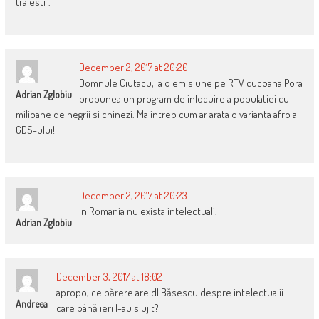
traiesti”.
December 2, 2017 at 20:20
Domnule Ciutacu, la o emisiune pe RTV cucoana Pora
Adrian Zglobiu
propunea un program de inlocuire a populatiei cu
milioane de negrii si chinezi. Ma intreb cum ar arata o varianta afro a
GDS-ului!
December 2, 2017 at 20:23
In Romania nu exista intelectuali.
Adrian Zglobiu
December 3, 2017 at 18:02
apropo, ce părere are dl Băsescu despre intelectualii
Andreea
care până ieri l-au slujit?