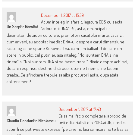
December 1, 2017 at 15:59
Acum inteleg, in sfarsit, legatura GDS cu secta
Un Sceptic Revoltat
“adoratorii DNA”. Pai, astia, emancipatii si
daramatori de ziduri culturale, promotorii cacatului in arta, cacarzii,
cum ar veni, au adoptat imediat DNA-ul despre a carui dimensiune
scatologica ne spune Kokovesi (na, ca m-am balbait.!) de cate ori
apare in public, cel putin eu asa inteleg: “Noi suntem DNA si ne
tinem” si “Noi suntem DNA si ne facem traba!”. Nimic despre achitari,
dosare respinse, destine distruse…doar ne tinem si ne facem
treaba…Ce sfinctere trebuie sa aiba procurorii astia, dupa atata
antrenament!
December 1, 2017 at 17:43
Ca sa mai fac o completare, apropo de
Claudiu Constantin Nicolaescu
unii editorialisti din 2004 ai JN, cred ca
acum li se potriveste expresia “pe cine nu lasi sa moara nu te lasa sa