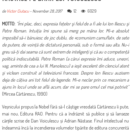
12
6029
de
Victor Ciutacu
-
November 28, 2017
MOTTO:
“Îmi plac, deci, expresia feţelor şi felul de a fi ale lui Ion Iliescu şi
Petre Roman. Intuiţia îmi spune să merg pe mâna lor. Mi-e absolut
imposibil să-i bănuiesc de joc dublu, de «comunism camuflat», de sete
de putere, de voinţă de dictatură personală, sub o formă sau alta. Nu-i
greu să-ţi dai seama că sunt extrem de inteligenţi şi că au o competenţă
politică indiscutabilă. Petre Roman (a cărui expresie îmi aduce, uneori,
vag, aminte de cea a lui N. Manolescu) a ieşit excelent din clenciul atent
şi viclean construit al televiziunii franceze. Despre Ion Iliescu auzisem
deja de câţiva ani tot felul de legende. Mi-e neclar prin ce mecanism a
ajuns în locul unde se află acum, dar mi se pare omul cel mai potrivit”
(Mircea Cărtărescu, 1990)
Veșnicului propus la Nobel fără să-l câștige vreodată Cărtărescu îi pute,
mai nou, Editura RAO. Pentru că a îndrăznit să publice și să lanseze
cărțile scrise de Dan Voiculescu și Adrian Năstase. Finul intelectual nu
îndeamnă încă la incendierea volumelor tipărite de editura concurentă