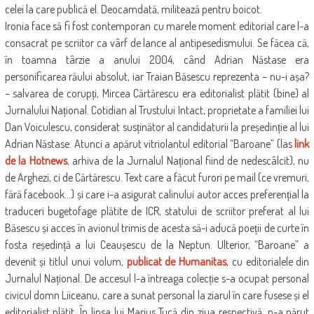
celei la care publică el. Deocamdată, militează pentru boicot.
Ironia face să fi fost contemporan cu marele moment editorial care l-a
consacrat pe scriitor ca vârf de lance al antipesedismului. Se făcea că,
în toamna târzie a anului 2004, când Adrian Năstase era
personificarea răului absolut, iar Traian Băsescu reprezenta – nu-i așa?
– salvarea de corupți, Mircea Cărtărescu era editorialist plătit (bine) al
Jurnalului Național. Cotidian al Trustului Intact, proprietate a familiei lui
Dan Voiculescu, considerat susținător al candidaturii la președinție al lui
Adrian Năstase. Atunci a apărut vitriolantul editorial “Baroane” (las
link
de la Hotnews
, arhiva de la Jurnalul Național fiind de nedescâlcit), nu
de Arghezi, ci de Cărtărescu. Text care a făcut furori pe mail (ce vremuri,
fără facebook…) și care i-a asigurat calinului autor acces preferențial la
traduceri bugetofage plătite de ICR, statului de scriitor preferat al lui
Băsescu și acces în avionul trimis de acesta să-i aducă poeții de curte în
fosta reședință a lui Ceaușescu de la Neptun. Ulterior, “Baroane” a
devenit și titlul unui volum,
publicat de Humanitas
, cu editorialele din
Jurnalul Național. De accesul l-a întreaga colecție s-a ocupat personal
civicul domn Liiceanu, care a sunat personal la ziarul în care fusese și el
editorialist plătit. În lipsa lui Marius Tucă din ziua respectivă, n-a părut