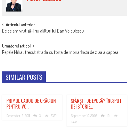
POST
Articolul anterior
De ce am vrut să-i fiu alături lui Dan Voiculescu…
NAVIGATION
Urmatorul articol
Regele Mihai, trecut strada cu forța de monarhiștii de ziua a șaptea
SIMILAR POSTS
PRIMUL CADOU DE CRĂCIUN
SFÂRȘIT DE EPOCĂ? ÎNCEPUT
PENTRU VOI…
DE ISTORIE…
December 10, 2011
31
3352
September 10, 2009
101
11478