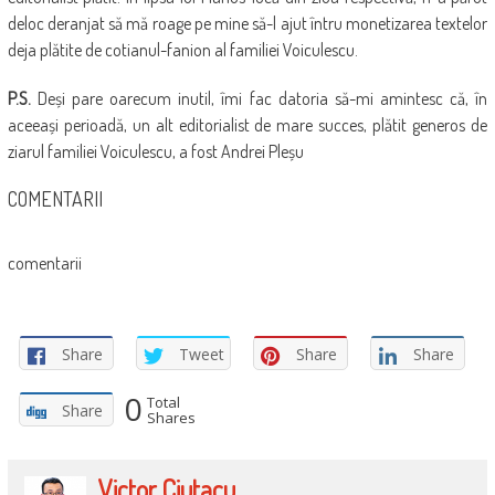
deloc deranjat să mă roage pe mine să-l ajut întru monetizarea textelor
deja plătite de cotianul-fanion al familiei Voiculescu.
P.S.
Deși pare oarecum inutil, îmi fac datoria să-mi amintesc că, în
aceeași perioadă, un alt editorialist de mare succes, plătit generos de
ziarul familiei Voiculescu, a fost Andrei Pleșu
COMENTARII
comentarii
Share
Tweet
Share
Share
0
Total
Share
Shares
Victor Ciutacu