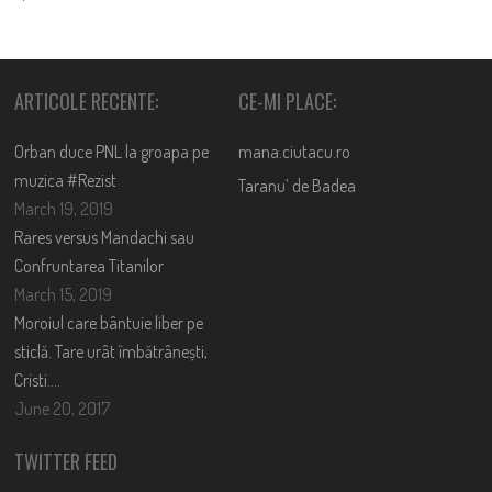
ARTICOLE RECENTE:
CE-MI PLACE:
Orban duce PNL la groapa pe
mana.ciutacu.ro
muzica #Rezist
Taranu’ de Badea
March 19, 2019
Rares versus Mandachi sau
Confruntarea Titanilor
March 15, 2019
Moroiul care bântuie liber pe
sticlă. Tare urât îmbătrânești,
Cristi….
June 20, 2017
TWITTER FEED