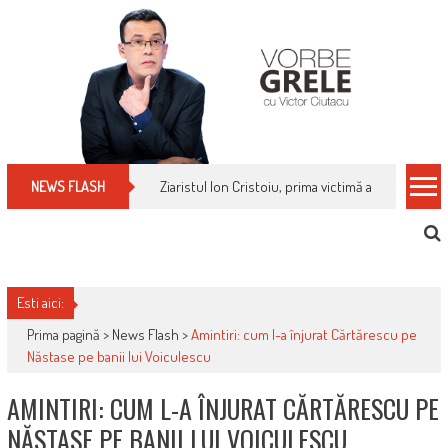
Skip
to
content
Ziaristul Ion Cristoiu, prima victimă a noi cenzuri 
NEWS FLASH
Esti aici:
Prima pagină >
News Flash
>
Amintiri: cum l-a înjurat Cărtărescu pe
Năstase pe banii lui Voiculescu
AMINTIRI: CUM L-A ÎNJURAT CĂRTĂRESCU PE
NĂSTASE PE BANII LUI VOICULESCU