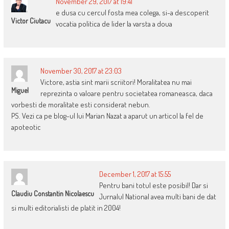
November 29, 2017 at 19:41
e dusa cu cercul fosta mea colega, si-a descoperit
Victor Ciutacu
vocatia politica de lider la varsta a doua
November 30, 2017 at 23:03
Victore, astia sint marii scriitori! Moralitatea nu mai
Miguel
reprezinta o valoare pentru societatea romaneasca, daca
vorbesti de moralitate esti considerat nebun.
PS. Vezi ca pe blog-ul lui Marian Nazat a aparut un articol la fel de
apoteotic
December 1, 2017 at 15:55
Pentru bani totul este posibil! Dar si
Claudiu Constantin Nicolaescu
Jurnalul National avea multi bani de dat
si multi editorialisti de platit in 2004!