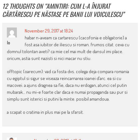
12 THOUGHTS ON “
AMINTIRI: CUM L-A ÎNJURAT
CĂRTĂRESCU PE NĂSTASE PE BANII LUI VOICULESCU
”
November 29, 2017 at 18:24
habar n-aveam ca cartarescu (cacofonia e obligatorie) a
Io
fost asa iubitor de iliescu si roman. frumos citat. ceva cu
domnul tolontan aveti? ca mie cel mai mult de dansul imi place.
oricum, astia sunt nazisti si nici macar nu stiu.
offtopic (oarecum): vad ca fosta dvs. colega deja compara romania
cu egiptul si sigur se viseaza reincarnarea ioanei d’arc. ea si cu
macovei. a ajuns dragnea sa fie, daca nu erdogan, atunci cel putin
mubarak… nu mi-e foarte clar daca e numai propaganda sau pur si
simplu sunt isterici si putini la minte. posibil amandoua.
a scapat o cratima in plus mai pe la sfarsit.