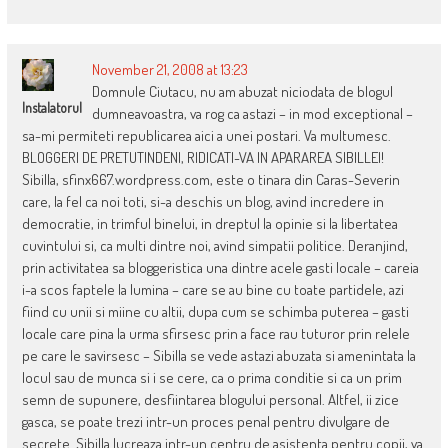
November 21, 2008 at 13:23
Domnule Ciutacu, nu am abuzat niciodata de blogul
Instalatorul
dumneavoastra, va rog ca astazi – in mod exceptional –
sa-mi permiteti republicarea aici a unei postari. Va multumesc.
BLOGGERI DE PRETUTINDENI, RIDICATI-VA IN APARAREA SIBILLEI!
Sibilla, sfinx667.wordpress.com, este o tinara din Caras-Severin
care, la fel ca noi toti, si-a deschis un blog, avind incredere in
democratie, in trimful binelui, in dreptul la opinie si la libertatea
cuvintului si, ca multi dintre noi, avind simpatii politice. Deranjind,
prin activitatea sa bloggeristica una dintre acele gasti locale – careia
i-a scos faptele la lumina – care se au bine cu toate partidele, azi
fiind cu unii si miine cu altii, dupa cum se schimba puterea – gasti
locale care pina la urma sfirsesc prin a face rau tuturor prin relele
pe care le savirsesc – Sibilla se vede astazi abuzata si amenintata la
locul sau de munca si i se cere, ca o prima conditie si ca un prim
semn de supunere, desfiintarea blogului personal. Altfel, ii zice
gasca, se poate trezi intr-un proces penal pentru divulgare de
secrete. Sibilla lucreaza intr-un centru de asistenta pentru copii, va