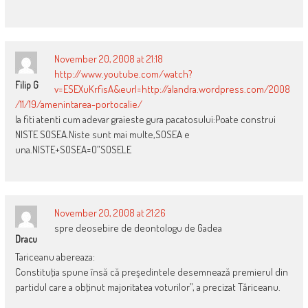
November 20, 2008 at 21:18
http://www.youtube.com/watch?
Filip G
v=ESEXuKrfisA&eurl=http://alandra.wordpress.com/2008
/11/19/amenintarea-portocalie/
Ia fiti atenti cum adevar graieste gura pacatosului:Poate construi
NISTE SOSEA.Niste sunt mai multe,SOSEA e
una.NISTE+SOSEA=O”SOSELE
November 20, 2008 at 21:26
spre deosebire de deontologu de Gadea
Dracu
Tariceanu abereaza:
Constituţia spune însă că preşedintele desemnează premierul din
partidul care a obţinut majoritatea voturilor”, a precizat Tăriceanu.