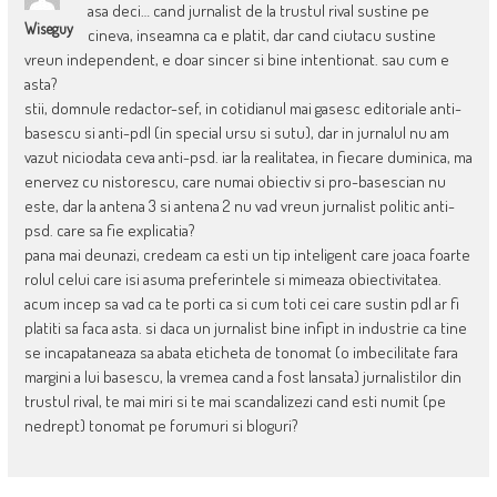
asa deci… cand jurnalist de la trustul rival sustine pe
Wiseguy
cineva, inseamna ca e platit, dar cand ciutacu sustine
vreun independent, e doar sincer si bine intentionat. sau cum e
asta?
stii, domnule redactor-sef, in cotidianul mai gasesc editoriale anti-
basescu si anti-pdl (in special ursu si sutu), dar in jurnalul nu am
vazut niciodata ceva anti-psd. iar la realitatea, in fiecare duminica, ma
enervez cu nistorescu, care numai obiectiv si pro-basescian nu
este, dar la antena 3 si antena 2 nu vad vreun jurnalist politic anti-
psd. care sa fie explicatia?
pana mai deunazi, credeam ca esti un tip inteligent care joaca foarte
rolul celui care isi asuma preferintele si mimeaza obiectivitatea.
acum incep sa vad ca te porti ca si cum toti cei care sustin pdl ar fi
platiti sa faca asta. si daca un jurnalist bine infipt in industrie ca tine
se incapataneaza sa abata eticheta de tonomat (o imbecilitate fara
margini a lui basescu, la vremea cand a fost lansata) jurnalistilor din
trustul rival, te mai miri si te mai scandalizezi cand esti numit (pe
nedrept) tonomat pe forumuri si bloguri?