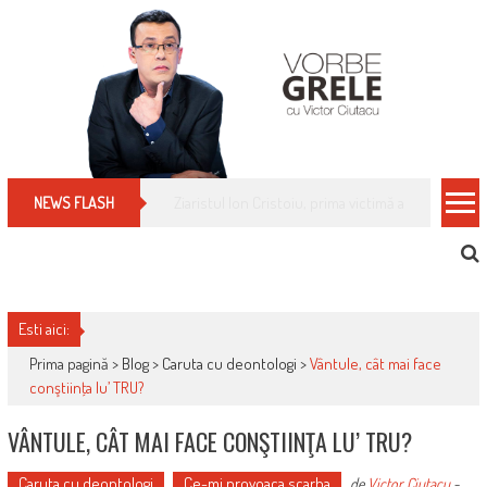
Skip
to
content
Cum îți schimbi, rapid, gratuit și eficient, furniz
NEWS FLASH
Esti aici:
Prima pagină >
Blog
>
Caruta cu deontologi
>
Vântule, cât mai face
conştiinţa lu’ TRU?
VÂNTULE, CÂT MAI FACE CONŞTIINŢA LU’ TRU?
Caruta cu deontologi
Ce-mi provoaca scarba
de
Victor Ciutacu
-