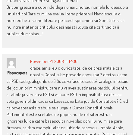
atunci sa vezi piruete si linguseli liberale.
Oricum greata ma cuprinde deja numai cind vad numele lui deasupra
unui articol.Oare cum il va evalua literar prietenul Manolescu la o
noua editie a istoriei literare pe acest specimen rar.Sper totusi sa
nu intre in atentia criticului desi mai stii ,dupa cite carti vad ca ii
publica Humanitas …!
November 21, 2008 at 12:30
drace, am si eu o curiozitate. de ce crezi matale ca a
Plopocupere
noastra Constitutie prevede consultari? deci sa zicem
ca PSD castiga alegerile cu 51%, ce va face basescu? va alege in bataie
de joc un prim ministru care nu va avea sustinerea partidului pentru
a sabota guvernarea PSD si va pune PSD in imposibilitatea de a-si
vota guvernul din cauza ca basescu isi bate joc de Constitutie? Cred
ca povestea asta trebuie sa ajunga la Curtea Constitutionala.
Parlamentul este si el ales de popor, nu de extraterestri, iar
ignorarea lui de catre basescu ca nu-i plac ochii lui nu mi se pare
fireasca, sa dam exemplul atat de iubir de basescu – Franta. Acolo,
cu toate ca presedintele are puteri mai mari decat in Romania, cand