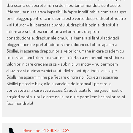
dati seama ce secrete mari si de importanta mondiala sunt acolo.
Prieteni, sa nu asistam impasibili la fapte incalificabile comise asupra
unui blogger, pentru ca in esenta este vorba despre dreptul nostru
– al tuturor – la libertatea cuvintului, dreptul la opinie, dreptul la
informare si la libera circulatie a informatiei, drepturi
constitutionale, drepturi ale omului si temelia si liantul activitatii
bloggeristice de pretutindeni. Sa ne ridicam cu totii in apararea
Sibillei, in apararea drepturilor si valorilor umane in care credem cu
totii. Sa aratam tuturor ca suntem o forta, ca nu permitem stirbirea
valorilor in care credem si ca – sub nici un motiv – nu permitem
abuzarea si oprimarea nici unuia dintre noi. Aparind-o astazi pe
Sibilla, ne aparam miine pe fiecare dintre noi. Scrieti in apararea
Sibillei pe toate blogurile si canalele de informatii pe care le
cunoasteti si la care aveti acces. Sa auda toata lumea glasul nostru
strigind pentru unul dintre noi si sa nu le permitem ticalosilor sa-si
faca mendrele!
November 21, 2008 at 14:37