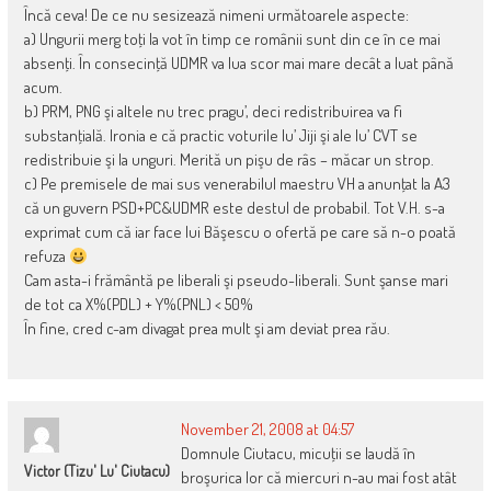
Încă ceva! De ce nu sesizează nimeni următoarele aspecte:
a) Ungurii merg toţi la vot în timp ce românii sunt din ce în ce mai
absenţi. În consecinţă UDMR va lua scor mai mare decât a luat până
acum.
b) PRM, PNG şi altele nu trec pragu’, deci redistribuirea va fi
substanţială. Ironia e că practic voturile lu’ Jiji şi ale lu’ CVT se
redistribuie şi la unguri. Merită un pişu de râs – măcar un strop.
c) Pe premisele de mai sus venerabilul maestru VH a anunţat la A3
că un guvern PSD+PC&UDMR este destul de probabil. Tot V.H. s-a
exprimat cum că iar face lui Băşescu o ofertă pe care să n-o poată
refuza
Cam asta-i frământă pe liberali şi pseudo-liberali. Sunt şanse mari
de tot ca X%(PDL) + Y%(PNL) < 50%
În fine, cred c-am divagat prea mult şi am deviat prea rău.
November 21, 2008 at 04:57
Domnule Ciutacu, micuţii se laudă în
Victor (tizu' Lu' Ciutacu)
broşurica lor că miercuri n-au mai fost atât