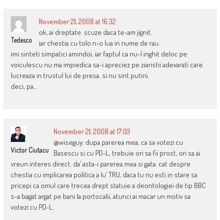
November 21, 2008 at 16:32
ok, ai dreptate. scuze daca te-am jignit.
Tedesco
iar chestia cu tolo n-o lua in nume de rau.
imi sinteti simpatici amindoi, iar faptul ca nu-l inghit deloc pe
voiculescu nu ma impiedica sa-i apreciez pe ziaristii adevarati care
lucreaza in trustul lui de presa. si nu sint putini.
deci, pa…
November 21, 2008 at 17:03
@wiseguy: dupa parerea mea, ca sa votezi cu
Victor Ciutacu
Basescu si cu PD-L, trebuie ori sa fii prost, ori sa ai
vreun interes direct. da’ asta-i parerea mea si gata. cat despre
chestia cu implicarea politica a lu’ TRU, daca tu nu esti in stare sa
pricepi ca omul care trecea drept statuie a deontologiei de tip BBC
s-a bagat argat pe bani la portocalii, atunci ai macar un motiv sa
votezi cu PD-L.