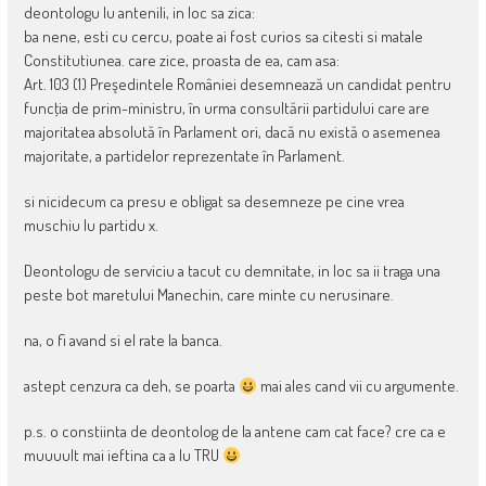
deontologu lu antenili, in loc sa zica:
ba nene, esti cu cercu, poate ai fost curios sa citesti si matale
Constitutiunea. care zice, proasta de ea, cam asa:
Art. 103 (1) Preşedintele României desemnează un candidat pentru
funcţia de prim-ministru, în urma consultării partidului care are
majoritatea absolută în Parlament ori, dacă nu există o asemenea
majoritate, a partidelor reprezentate în Parlament.
si nicidecum ca presu e obligat sa desemneze pe cine vrea
muschiu lu partidu x.
Deontologu de serviciu a tacut cu demnitate, in loc sa ii traga una
peste bot maretului Manechin, care minte cu nerusinare.
na, o fi avand si el rate la banca.
astept cenzura ca deh, se poarta
mai ales cand vii cu argumente.
p.s. o constiinta de deontolog de la antene cam cat face? cre ca e
muuuult mai ieftina ca a lu TRU