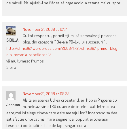
de micuţi. Mai ajutaţi-l pe Gâdea să bage acolo la cazane mai cu spor.
November 21, 2008 at 07:14
Cu tot respectul, permiteţi-mi să semnalez şi pe acest
SIBILLA
blog, din categoria ” De-ale PD-L-ului succesuri ” :
http://sfinx667.wordpress.com/2008/11/21/sfinx667-primul-blog-
din-romania-sanctionat-i/
vă mulţumesc frumos,
Sibilla
November 21, 2008 at 08:35
Alaltaieri aparea Udrea crosetand,ieri hop si Prigoana cu
Johnson
manele,azi vine TRU cu aere de intelectual…Intrebarea
este,mai intelege cineva care este mesajul lor ? Incercand sa dea
satisfactie unui cat mai mare segment al populatiei tovarasii
fesenisti portocalii isi taie de fapt singuri craca.