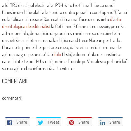
a lu’ TRU din clipul electoral al PD-L si tu te stii mai bine cu omu’
(chestie de chirie platita la Londra contra pupat in cur stapanu’), fac si
eu la talica o intrebare. Cam cat zici ca mai face o constiinta
d’asta
deontologica de editorialist
la Cotidianul? Ca am si eu nevoie, pe criza
asta mondiala, de-un pitic de gradina straniu care sa dea binete la
oaspeti si sa salute cu mana la chipiu cand trece Marean pe strada.
Daca nu te prinde liber postarea mea, da’ vrei sa-mi dai o mana de
ajutor, roaga-l pe amicu’ tau
Tolo
(il stii, e domnu’ ala de constiinta
care-l plateste pe TRU sa-l injure in editoriale pe Voiculescu pe banii lui)
sa ma ajute el cu informatia asta vitala…
COMENTARII
comentarii
Share
Tweet
Share
Share