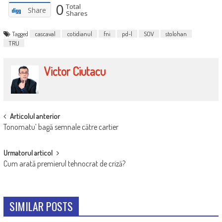
0
Total
Share
Shares
Tagged
cascaval
cotidianul
fni
pd-l
SOV
stolohan
TRU
Victor Ciutacu
POST
Articolul anterior
Tonomatu’ bagă semnale către cartier
NAVIGATION
Urmatorul articol
Cum arată premierul tehnocrat de criză?
SIMILAR POSTS