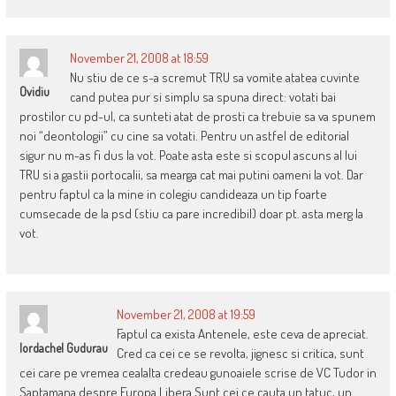
November 21, 2008 at 18:59
Nu stiu de ce s-a scremut TRU sa vomite atatea cuvinte
Ovidiu
cand putea pur si simplu sa spuna direct: votati bai
prostilor cu pd-ul, ca sunteti atat de prosti ca trebuie sa va spunem
noi “deontologii” cu cine sa votati. Pentru un astfel de editorial
sigur nu m-as fi dus la vot. Poate asta este si scopul ascuns al lui
TRU si a gastii portocalii, sa mearga cat mai putini oameni la vot. Dar
pentru faptul ca la mine in colegiu candideaza un tip foarte
cumsecade de la psd (stiu ca pare incredibil) doar pt. asta merg la
vot.
November 21, 2008 at 19:59
Faptul ca exista Antenele, este ceva de apreciat.
Iordachel Gudurau
Cred ca cei ce se revolta, jignesc si critica, sunt
cei care pe vremea cealalta credeau gunoaiele scrise de VC Tudor in
Saptamana despre Europa Libera.Sunt cei ce cauta un tatuc, un