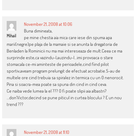
November 21, 2008 at 10:06
Buna dimineata,
Mihail
pe mine chestia aia mica care iese din spuma apa
marii(negre)pe plaja de la mamaie si se anunta la dregatoria de
Benladen la Rominicii nu ma mai intereseaza de mult.Ceea ce ma
surprinde este,ca vazindu-l,auzindu-l…imi provoaca o stare
stomacala ce-mi aminteste de perioadele,cind fiind pilot
sportiv,aveam program prelungit de efectuat acrobatie.S-au de
multele ore cind trebuia sa spiralez in termica cu un 0 nenorocit.
Pina si soacra-mea poate sa spuna din cind in cind ceva.
Ce naiba vede lumea la el ??? O fi poate slipii aia albastri?
…don’Victor,decind se pune piticul in curtea blocului ? E un nou
trend ???
November 21, 2008 at 11:10