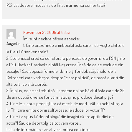
PC? cat despre mitocania de final, mai merita comentata?
November 21, 2008 at 03:55
Îmi sunt neclare câteva aspecte:
Augustin
1. Cine prazu’ meu e imbecilul ăsta care-i serveşte chiftele
la fileu lu’ Frankenstein?
2. Stolomacul cred că se referă la perioada de guvernare a FSN şi nu
a PSD. Dacă ar fi varianta dintâi l-aş crede! Însă de ce se exclude din
ecuaţie? Sau copiază formele, dar nu şi fondul, stăpânului de la
Cotroceni care vorbeşte despre “clasa politică”, de parcă el ar fi din
altă oală, cu altă ciorbă…
3. În plus, de ce ar trebui să-l credem noi pe băiatul ăsta care de 30
de ani ocupă diverse funcţii în stat şi nu produce decât pişu?
4. Cine le-a spus pedeliştilor că mecla de mort urât cu ochii stinşi a
lu’ Th, care emite opinii sulfuroase, le aduce lor voturi?!?
5. Cine i-a spus lu’ deontologu’ din imagini că are aptitudini de
actor?! Sau de deontolg, că tot veni vorba…
Lista de întrebări exclamative ar putea continua.