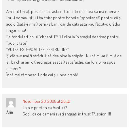
Am citit (m-aţi pus s-o fac, asta e!) tot articolul fără să mă enervez
(nu-i normal, ştiu!) ba chiar printre hohote (spontane!) pentru că şi
acolo (bată-i vina!) banii-s bani, dar de data asta i-au făcut-o urâtlui
Ungureanu!
Pe fondul articolui (clar anti PSD!) clipuia în spaţiul destinat pentru
“publicitate”
“VOTEZI PSD+PC VOTEZI PENTRU TINE”
Şi cât s-o mai fi străduit să dea bine la stăpâni! Nu că mi-ar fi milă de
el, ba chiar am o (necreştinească!) satisfacţie, dar lui nu i-a spus
nimeni?!
Încă mai zâmbesc. Unde dai şi unde crapă!
November 20, 2008 at 20:52
Tolo e prieten cu Vantu ??
Arin
God ..da ce oameni aveti angajati in trust ??..spioni !!!