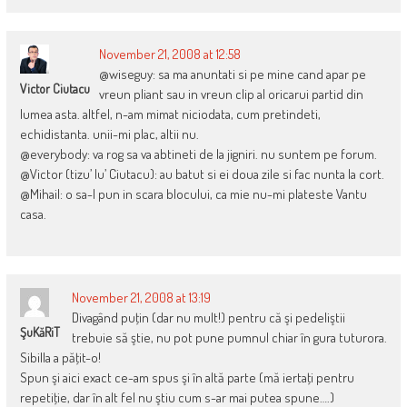
November 21, 2008 at 12:58
@wiseguy: sa ma anuntati si pe mine cand apar pe
Victor Ciutacu
vreun pliant sau in vreun clip al oricarui partid din
lumea asta. altfel, n-am mimat niciodata, cum pretindeti,
echidistanta. unii-mi plac, altii nu.
@everybody: va rog sa va abtineti de la jigniri. nu suntem pe forum.
@Victor (tizu’ lu’ Ciutacu): au batut si ei doua zile si fac nunta la cort.
@Mihail: o sa-l pun in scara blocului, ca mie nu-mi plateste Vantu
casa.
November 21, 2008 at 13:19
Divagând puţin (dar nu mult!) pentru că şi pedeliştii
ŞuKăRiT
trebuie să ştie, nu pot pune pumnul chiar în gura tuturora.
Sibilla a păţit-o!
Spun şi aici exact ce-am spus şi în altă parte (mă iertaţi pentru
repetiţie, dar în alt fel nu ştiu cum s-ar mai putea spune….)