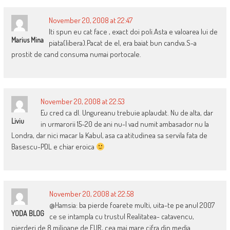
November 20, 2008 at 22:47
Iti spun eu cat face , exact doi poli.Asta e valoarea lui de
Marius Mina
piata(libera).Pacat de el, era baiat bun candva.S-a
prostit de cand consuma numai portocale.
November 20, 2008 at 22:53
Eu cred ca dl. Ungureanu trebuie aplaudat. Nu de alta, dar
Liviu
in urmarorii 15-20 de ani nu-l vad numit ambasador nu la
Londra, dar nici macar la Kabul, asa ca atitudinea sa servila fata de
Basescu-PDL e chiar eroica
November 20, 2008 at 22:58
@Hamsia: ba pierde foarete multi, uita-te pe anul 2007
YODA BLOG
ce se intampla cu trustul Realitatea- catavencu,
pierderi de 8 milioane de EUR, cea mai mare cifra din media