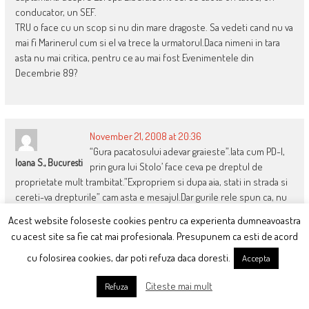
conducator, un SEF.
TRU o face cu un scop si nu din mare dragoste. Sa vedeti cand nu va
mai fi Marinerul cum si el va trece la urmatorul.Daca nimeni in tara
asta nu mai critica, pentru ce au mai fost Evenimentele din
Decembrie 89?
November 21, 2008 at 20:36
“Gura pacatosului adevar graieste”.Iata cum PD-l,
Ioana S., Bucuresti
prin gura lui Stolo’ face ceva pe dreptul de
proprietate mult trambitat.”Expropriem si dupa aia, stati in strada si
cereti-va drepturile” cam asta e mesajul.Dar gurile rele spun ca, nu
Stolo va fi viitorul premier ci ….Ungureanu.
Acest website foloseste cookies pentru ca experienta dumneavoastra
cu acest site sa fie cat mai profesionala. Presupunem ca esti de acord
cu folosirea cookies, dar poti refuza daca doresti.
Accepta
November 21, 2008 at 22:23
Citeste mai mult
Refuza
Eu cred totusi ca baiatu’ asta, TRU de’!- face misto! Nu se
Alien
poate ca un om zdravan la cap sa spuna, necum sa