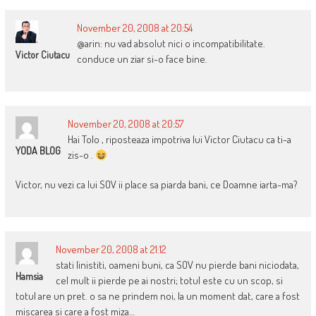
November 20, 2008 at 20:54
@arin: nu vad absolut nici o incompatibilitate.
Victor Ciutacu
conduce un ziar si-o face bine.
November 20, 2008 at 20:57
Hai Tolo , riposteaza impotriva lui Victor Ciutacu ca ti-a
YODA BLOG
zis-o .
Victor, nu vezi ca lui SOV ii place sa piarda bani, ce Doamne iarta-ma?
November 20, 2008 at 21:12
stati linistiti, oameni buni, ca SOV nu pierde bani niciodata,
Hamsia
cel mult ii pierde pe ai nostri; totul este cu un scop, si
totul are un pret. o sa ne prindem noi, la un moment dat, care a fost
miscarea si care a fost miza…