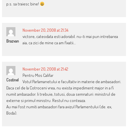
p.s. sa traiesc bine!
November 20, 2008 at 21:34
victore, cateodata esti adorabil. nu-ti mai pun intrebarea
Brazvan
aia, ca zici de mine ca am fixatii…
November 20, 2008 at 21:42
Pentru Mos Califar
Costinel
Votul Parlamanetului e facultativ in materie de ambasadori.
Daca cel de la Cotroceni vrea, nu exista impediment major in a fi
numit ambasador. Ii trebuie, totusi, doua semnaturi: ministrul de
externe si primul ministru. Restul nu conteaza.
Au mai fost numiti ambasadori fara avizul Parlamentului (de. ex,
Boda).