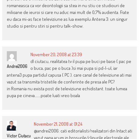
romaneasca ca vor deontologii sa stea in nu stiu ce studiouri de
milioane de ieuroi si care nu aduc mai mult de 0,7% audienta. Frate
eu daca mi-as face televiziune as lua exemplu Antena 3: un singur
studio si pentru stiri si pentru talk-show.
November 20, 2008 at 23:39
dl ciutacu, realitatea tv il pupa pe buci pe base ( pac pe
Andrei2006
o buca, pac pe o buca )si mai pupa si pd-l-ul, iar
antena3 pupa partidul capusa ( PC ). care canal de televiziune ati mai
vazut sa transmita tristetile de conferinte de presa ale PC?
in Romania nu exista post de televiziune echidistant. toate lumea
pupa pe cineva…….poate luati vreo boala
November 21, 2008 at 01:24
@andrei2006: cati editorialisti/realizatori din Intact ati
Victor Ciutacu
vazut pana acum in brosurile/clipurile electorale ale