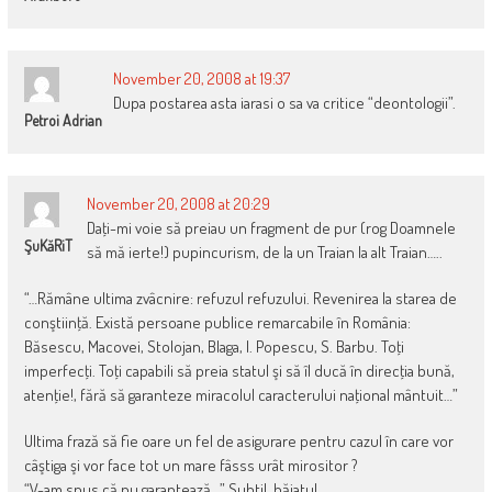
November 20, 2008 at 19:37
Dupa postarea asta iarasi o sa va critice “deontologii”.
Petroi Adrian
November 20, 2008 at 20:29
Daţi-mi voie să preiau un fragment de pur (rog Doamnele
ŞuKăRiT
să mă ierte!) pupincurism, de la un Traian la alt Traian…..
“…Rămâne ultima zvâcnire: refuzul refuzului. Revenirea la starea de
conştiinţă. Există persoane publice remarcabile în România:
Băsescu, Macovei, Stolojan, Blaga, I. Popescu, S. Barbu. Toţi
imperfecţi. Toţi capabili să preia statul şi să îl ducă în direcţia bună,
atenţie!, fără să garanteze miracolul caracterului naţional mântuit…”
Ultima frază să fie oare un fel de asigurare pentru cazul în care vor
câştiga şi vor face tot un mare fâsss urât mirositor ?
“V-am spus că nu garantează…” Subtil, băiatul.