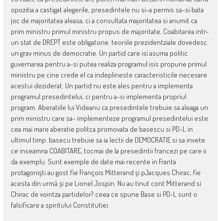
opozitia a castigat alegerile, presedintele nu si-a permis sa-si bata
joc de majoritatea aleasa, ci a consultata majoritatea si anumit ca
prim ministru primul ministru propus de majoritate. Coabitarea intr-
un stat de DREPT este obligatorie. teoriile prezidentziale dovedesc
un grav minus de democratie. Un partid care isi asuma politic
guvernarea pentru a-si putea realiza programul isis propune primul
ministru pe cine crede el ca indeplineste caracteristicile necesare
acestui deziderat. Un partid nu este ales pentru a implementa
programul presedintelui, ci pentru a-si implementa propriul
program. Aberatiile lui Videanu ca presedintele trebuie sa aleaga un
prim ministru care sa- implementeze programul presedintelui este
cea mai mare aberatie politca promovata de basescu si PD-L in
ultimul timp. basecu trebuie sa ia lectii de DEMOCRATIE si sa invete
ce inseamna COABITARE, tocmai de la presedintii francezi pe care ii
da exemplu. Sunt exemple de date mai recente in Franta
protagonişti au gost fie François Mitterand şi pJacques Chirac, fie
acesta din urmă şi pe Lionel Jospin. Nu au tinut cont Mitterand si
Chirac de vointza partidelor? ceea ce spune Base si PD-L sunt o
falsificare a spiritului Constitutiei.