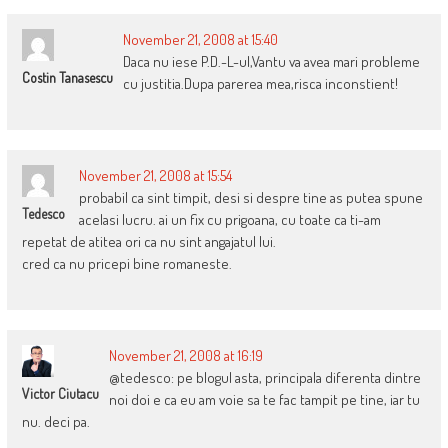
November 21, 2008 at 15:40
Daca nu iese P.D.-L-ul,Vantu va avea mari probleme
Costin Tanasescu
cu justitia.Dupa parerea mea,risca inconstient!
November 21, 2008 at 15:54
probabil ca sint timpit, desi si despre tine as putea spune
Tedesco
acelasi lucru. ai un fix cu prigoana, cu toate ca ti-am
repetat de atitea ori ca nu sint angajatul lui.
cred ca nu pricepi bine romaneste.
November 21, 2008 at 16:19
@tedesco: pe blogul asta, principala diferenta dintre
Victor Ciutacu
noi doi e ca eu am voie sa te fac tampit pe tine, iar tu
nu. deci pa.