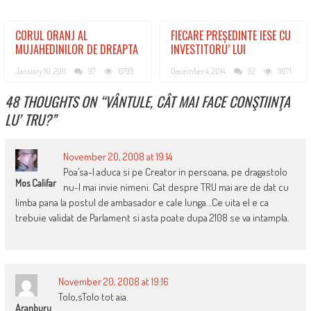
CORUL ORANJ AL
FIECARE PREȘEDINTE IESE CU
MUJAHEDINILOR DE DREAPTA
INVESTITORU’ LUI
January 10, 2011
97
6799
December 4, 2014
92
8071
48 THOUGHTS ON “
VÂNTULE, CÂT MAI FACE CONŞTIINŢA
LU’ TRU?
”
November 20, 2008 at 19:14
Poa’sa-l aduca si pe Creator in persoana, pe dragastolo
Mos Califar
nu-l mai invie nimeni. Cat despre TRU mai are de dat cu
limba pana la postul de ambasador e cale lunga…Ce uita el e ca
trebuie validat de Parlament si asta poate dupa 2108 se va intampla.
November 20, 2008 at 19:16
Tolo,sTolo tot aia.
Aranburu