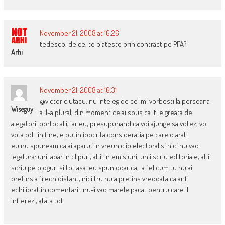
November 21, 2008 at 16:26
tedesco, de ce, te plateste prin contract pe PFA?
Arhi
November 21, 2008 at 16:31
@victor ciutacu: nu inteleg de ce imi vorbesti la persoana
Wiseguy
a II-a plural, din moment ce ai spus ca iti e greata de
alegatorii portocalii, iar eu, presupunand ca voi ajunge sa votez, voi
vota pdl. in fine, e putin ipocrita consideratia pe care o arati.
eu nu spuneam ca ai aparut in vreun clip electoral si nici nu vad
legatura: unii apar in clipuri, altii in emisiuni, unii scriu editoriale, altii
scriu pe bloguri si tot asa. eu spun doar ca, la fel cum tu nu ai
pretins a fi echidistant, nici tru nu a pretins vreodata ca ar fi
echilibrat in comentarii. nu-i vad marele pacat pentru care il
infierezi, atata tot.