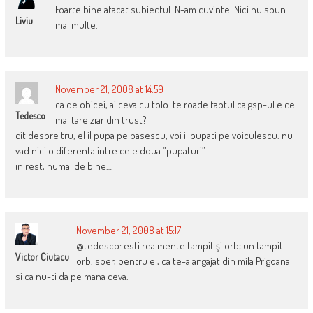
Foarte bine atacat subiectul. N-am cuvinte. Nici nu spun
Liviu
mai multe.
November 21, 2008 at 14:59
ca de obicei, ai ceva cu tolo. te roade faptul ca gsp-ul e cel
Tedesco
mai tare ziar din trust?
cit despre tru, el il pupa pe basescu, voi il pupati pe voiculescu. nu
vad nici o diferenta intre cele doua “pupaturi”.
in rest, numai de bine…
November 21, 2008 at 15:17
@tedesco: esti realmente tampit şi orb; un tampit
Victor Ciutacu
orb. sper, pentru el, ca te-a angajat din mila Prigoana
si ca nu-ti da pe mana ceva.