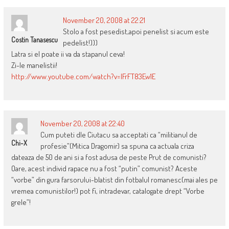
November 20, 2008 at 22:21
Stolo a fost pesedist,apoi penelist si acum este
Costin Tanasescu
pedelist!)))
Latra si el poate ii va da stapanul ceva!
Zi-le manelistii!
http://www.youtube.com/watch?v=IFrFT83Ew1E
November 20, 2008 at 22:40
Cum puteti dle Ciutacu sa acceptati ca “militianul de
Chi-X
profesie”(Mitica Dragomir) sa spuna ca actuala criza
dateaza de 50 de ani si a fost adusa de peste Prut de comunisti?
Oare, acest individ rapace nu a fost “putin” comunist? Aceste
“vorbe” din gura farsorului-blatist din fotbalul romanesc(mai ales pe
vremea comunistilor!) pot fi, intradevar, catalogate drept “Vorbe
grele”!