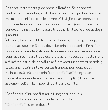
De aceea toate merg aşa de prost în România. Se semnează
contracte de confidenţialitate fără ca, cei care le pretind (de cele
mai multe ori nici cei care le semnează) să ştie ce ar reprezenta
“confidenţialitatea”. În umbra acestui contract îşi ascund cei din
conducerile instituţiilor noastre (şi acoliţii lor!) tot felul de ticăloşii
şi abuzuri.
Într-o altă ţară, cu instituţii care funcţionează după legi nu după
bunul plac, spusele Sibillei, dovedite prin probe scrise (în nici un
caz secrete confidenţiale, n-a dat numele şi datele personale ale
copiilor, singurii care trebuiesc protejaţi prin acest contract!) într-o
altă ţară zic, astfel de dezvăluiri ar fi provocat un adevărat scandal şi
câteva anchete în şir (plus cei găsiţi vinovaţi puşi după gratii).
Nu în această ţară, unde prin “confidenţial” se înţelege a se
muşamaliza abuzurile acelora care mai sunt şi plătiţi (cu sume
astronomice!) din bani publici, pentru a le comite.
“Confidenţiale” nu pot fi salariile funcţionarilor publici!
“Confidenţiale” nu pot fi furturile din instituţii!
“Confidenţial” nu este abuzul!