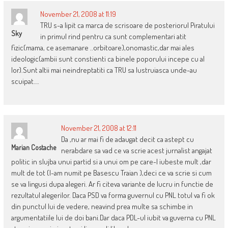
November 21, 2008 at 11:19
TRU s-a lipit ca marca de scrisoare de posteriorul Piratului
Sky
in primul rind pentru ca sunt complementari atit
fizic(mama, ce asemanare ..orbitoare),onomastic,dar mai ales
ideologic(ambii sunt constienti ca binele poporului incepe cu al
lor).Sunt altii mai neindreptatiti ca TRU sa lustruiasca unde-au
scuipat….
November 21, 2008 at 12:11
Da ,nu ar mai fi de adaugat decit ca astept cu
Marian Costache
nerabdare sa vad ce va scrie acest jurnalist angajat
politic in slujba unui partid si a unui om pe care-l iubeste mult ,dar
mult de tot (l-am numit pe Basescu Traian ),deci ce va scrie si cum
se va lingusi dupa alegeri. Ar fi citeva variante de lucru in functie de
rezultatul alegerilor. Daca PSD va forma guvernul cu PNL totul va fi ok
din punctul lui de vedere, neavind prea multe sa schimbe in
argumentatiile lui de doi bani.Dar daca PDL-ul iubit va guverna cu PNL