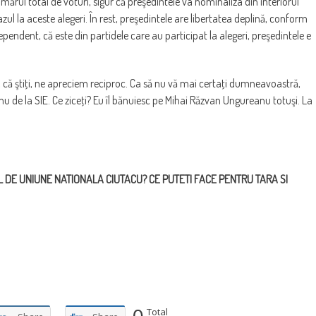
ărul total de voturi, sigur că preşedintele va nominaliza din interiorul
azul la aceste alegeri. În rest, preşedintele are libertatea deplină, conform
ependent, că este din partidele care au participat la alegeri, preşedintele e
că ştiţi, ne apreciem reciproc. Ca să nu vă mai certaţi dumneavoastră,
de la SIE. Ce ziceţi? Eu îl bănuiesc pe Mihai Răzvan Ungureanu totuşi. La
NUL DE UNIUNE NATIONALA CIUTACU? CE PUTETI FACE PENTRU TARA SI
0
Total