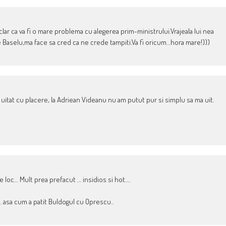
lar ca va fi o mare problema cu alegerea prim-ministrului.Vrajeala lui nea
 Baselu,ma face sa cred ca ne crede tampiti.Va fi oricum…hora mare!)))
uitat cu placere, la Adriean Videanu nu am putut pur si simplu sa ma uit.
de loc… Mult prea prefacut … insidios si hot….
… asa cum a patit Buldogul cu Oprescu..