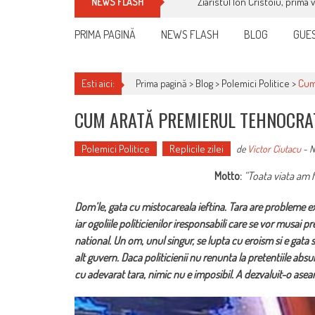
Ziaristul Ion Cristoiu, prima 
NEWS FLASH
PRIMA PAGINĂ
NEWS FLASH
BLOG
GUES
Esti aici:
Prima pagină >
Blog
>
Polemici Politice
>
Cum
CUM ARATĂ PREMIERUL TEHNOCRAT
Polemici Politice
Replicile zilei
de
Victor Ciutacu
-
N
Motto:
“Toata viata am 
Dom’le, gata cu mistocareala ieftina. Tara are probleme e
iar ogoliile politicienilor iresponsabili care se vor musai
national. Un om, unul singur, se lupta cu eroism si e gata 
alt guvern. Daca politicienii nu renunta la pretentiile ab
cu adevarat tara, nimic nu e imposibil.
A dezvaluit-o asea