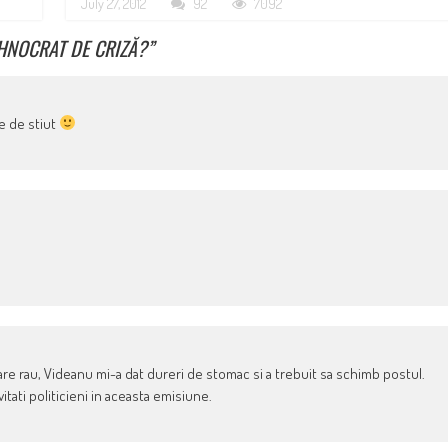
July 27, 2012
92
7092
HNOCRAT DE CRIZĂ?
”
ne de stiut
 pare rau, Videanu mi-a dat dureri de stomac si a trebuit sa schimb postul.
itati politicieni in aceasta emisiune.