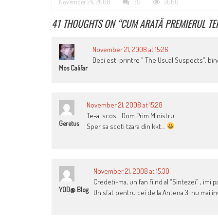
November 24, 2008
39
3060
41 THOUGHTS ON “
CUM ARATĂ PREMIERUL TE
November 21, 2008 at 15:26
Deci esti printre ” The Usual Suspects”, bi
Mos Califar
November 21, 2008 at 15:28
Te-ai scos… Dom Prim Ministru…
Geretus
Sper sa scoti tzara din kkt…
November 21, 2008 at 15:30
Credeti-ma, un fan fiind al “Sintezei” , imi
YOD@ Blog
Un sfat pentru cei de la Antena 3: nu mai inv