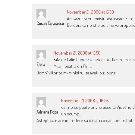
November 21, 2008 at 15:39
Am vazut si eu emisiunea aseara.Este c
Costin Tanasescu
Bordura ca nu stie pe cine va propune
November 21, 2008 at 15:50
Fata de Calin Popescu Tariceanu, la care m-am 
Elena
M-am uitat la un film…
Domn’ viitor prim-ministru, sa aveti o zi buna!
November 21, 2008 at 16:05
da.. nu se poate privi si asculta Videanu 
Adriana Popa
un scump….
Astept cu mare incredere sa o mai ia o data peste bot 