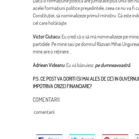
Dacă o formaţiune politică are jumătate plus unul din num
acelei formaţiuni politice preşedintele, ceea ce nu va fi c
Constituţiei, să nominalizeze primul ministru. Că este ind
cel care hotărăşte.
Victor Ciutacu:
Eu cred că o să mă nominalizeze pe mine, 
partidele. Pe mine sau pe domnul Răzvan Mihai Ungureanu 
mine are o reţinere…
Adriean Videanu:
Eu vă bănuiesc
pe dumneavoastră
.
P.S. CE POST VA DORITI (SI MAI ALES DE CE) IN GUVER
IMPOTRIVA CRIZEI FINANCIARE?
COMENTARII
comentarii