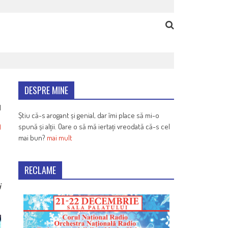
DESPRE MINE
1
Știu că-s arogant și genial, dar îmi place să mi-o
spună și alții. Oare o să mă iertați vreodată că-s cel
)
mai bun?
mai mult
RECLAME
i