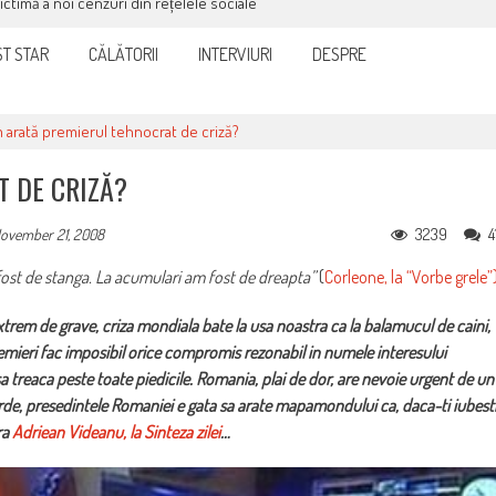
victimă a noi cenzuri din rețelele sociale
T STAR
CĂLĂTORII
INTERVIURI
DESPRE
 arată premierul tehnocrat de criză?
 DE CRIZĂ?
3239
4
ovember 21, 2008
fost de stanga. La acumulari am fost de dreapta”
(
Corleone, la “Vorbe grele”
xtrem de grave, criza mondiala bate la usa noastra ca la balamucul de caini,
 premieri fac imposibil orice compromis rezonabil in numele interesului
sa treaca peste toate piedicile. Romania, plai de dor, are nevoie urgent de un
surde, presedintele Romaniei e gata sa arate mapamondului ca, daca-ti iubest
ra
Adriean Videanu, la Sinteza zilei
…