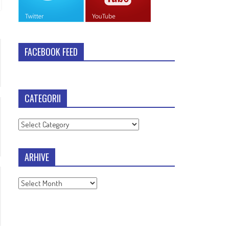
FACEBOOK FEED
CATEGORII
Categorii
ARHIVE
Arhive