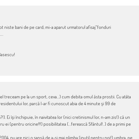
cot niste bani de pe card; mi-a aparut urmatorul afisaj”fonduri
..
 Basescu!
tfel treceam pe la un sport, ceva…) cum debita omul ăsta prostii. Cu atâta
esidentului lor, parcă l-ar fi cunoscut abia de 4 minute şi 99 de
). Ei îşi închipuie, în naivitatea lor (nici cretinismul lor, n-am zis!) că un
u ei (pentru oricine!!!) posibilitatea (…ferească Sfântul!..) de a primi pe
2004, nu are nici o şansă de a-şi mai plimba (inutil pentru noi!) umbra, pe