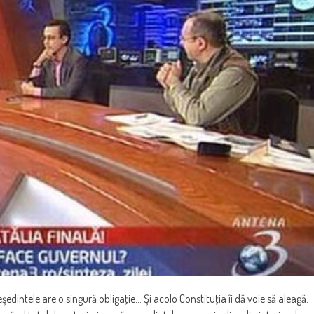
şedintele are o singură obligaţie… Şi acolo Constituţia îi dă voie să aleagă.