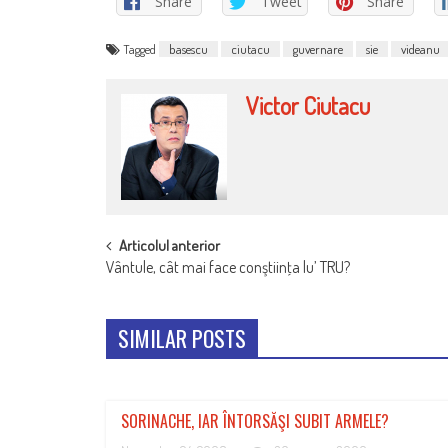
Share
Tweet
Share
Tagged
basescu
ciutacu
guvernare
sie
videanu
Victor Ciutacu
POST
Articolul anterior
Vântule, cât mai face conştiinţa lu’ TRU?
NAVIGATION
SIMILAR POSTS
SORINACHE, IAR ÎNTORSĂŞI SUBIT ARMELE?