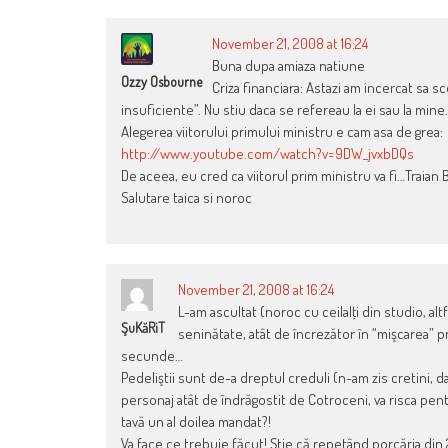
November 21, 2008 at 16:24
Buna dupa amiaza natiune
Ozzy Osbourne
Criza financiara: Astazi am incercat sa s
insuficiente”. Nu stiu daca se refereau la ei sau la mine…
Alegerea viitorului primului ministru e cam asa de grea:
http://www.youtube.com/watch?v=9DW_jvxbDQs
De aceea, eu cred ca viitorul prim ministru va fi…Traian
Salutare taica si noroc
November 21, 2008 at 16:24
L-am ascultat (noroc cu ceilalţi din studio, al
ŞuKăRiT
seninătate, atât de încrezător în “mişcarea” pr
secunde…
Pedeliştii sunt de-a dreptul creduli (n-am zis cretini, da?!
personaj atât de îndrăgostit de Cotroceni, va risca pentr
tavă un al doilea mandat?!
Va face ce trebuie făcut! Ştie că repetând porcăria din 