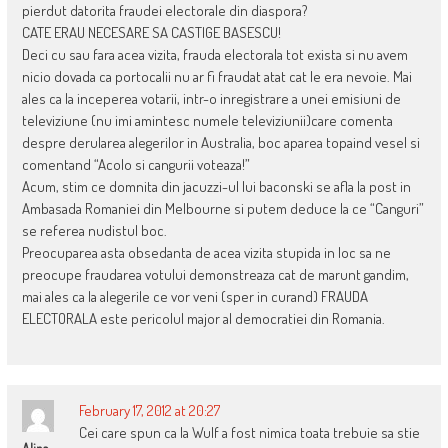
pierdut datorita fraudei electorale din diaspora?
CATE ERAU NECESARE SA CASTIGE BASESCU!
Deci cu sau fara acea vizita, frauda electorala tot exista si nu avem
nicio dovada ca portocalii nu ar fi fraudat atat cat le era nevoie. Mai
ales ca la inceperea votarii, intr-o inregistrare a unei emisiuni de
televiziune (nu imi amintesc numele televiziunii)care comenta
despre derularea alegerilor in Australia, boc aparea topaind vesel si
comentand “Acolo si cangurii voteaza!”
Acum, stim ce domnita din jacuzzi-ul lui baconski se afla la post in
Ambasada Romaniei din Melbourne si putem deduce la ce “Canguri”
se referea nudistul boc.
Preocuparea asta obsedanta de acea vizita stupida in loc sa ne
preocupe fraudarea votului demonstreaza cat de marunt gandim,
mai ales ca la alegerile ce vor veni (sper in curand) FRAUDA
ELECTORALA este pericolul major al democratiei din Romania.
February 17, 2012 at 20:27
Cei care spun ca la Wulf a fost nimica toata trebuie sa stie