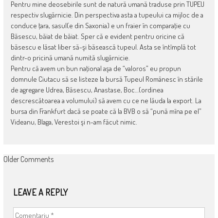
Pentru mine deosebirile sunt de natură umană traduse prin TUPEU
respectiv slugărnicie. Din perspectiva asta a tupeului ca mijloc de a
conduce ţara, sasul(e din Saxonia) e un fraier în comparaţie cu
Băsescu, băiat de băiat. Sper că e evident pentru oricine că
băsescu e lăsat liber să-şi băsească tupeul. Asta se întîmplă tot
dintr-o pricină umană numită slugărnicie.
Pentru că avem un bun naţional aşa de “valoros” eu propun
domnule Ciutacu să se listeze la bursă Tupeul Românesc în stările
de agregare Udrea, Băsescu, Anastase, Boc…(ordinea
descrescătoarea a volumului) să avem cu ce ne lăuda la export. La
bursa din Frankfurt dacă se poate că la BVB o să “pună mîna pe el”
Videanu, Blaga, Verestoi şi n-am făcut nimic.
COMMENT
Older Comments
NAVIGATION
LEAVE A REPLY