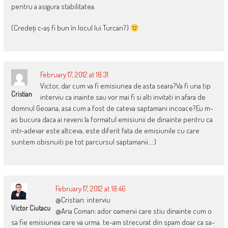
pentru a asigura stabilitatea.
(Credeți c-aș fi bun în locul lui Turcan?)
February 17, 2012 at 18:31
Victor, dar cum va fi emisiunea de asta seara?Va fi una tip
Cristian
interviu ca inainte sau vor mai fi si alti invitati in afara de
domnul Geoana, asa cum a fost de cateva saptamani incoace?Eu m-
as bucura daca ai reveni la formatul emisiunii de dinainte pentru ca
intr-adevar este altceva, este diferit fata de emisiunile cu care
suntem obisnuiti pe tot parcursul saptamanii…:)
February 17, 2012 at 18:46
@Cristian: interviu
Victor Ciutacu
@Ana Coman: ador oamenii care stiu dinainte cum o
sa fie emisiunea care va urma. te-am strecurat din spam doar ca sa-