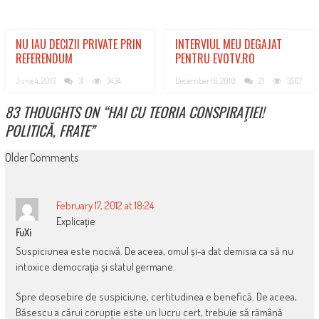
NU IAU DECIZII PRIVATE PRIN
INTERVIUL MEU DEGAJAT
REFERENDUM
PENTRU EVOTV.RO
June 4, 2013
31
3434
December 16, 2010
21
3567
83 THOUGHTS ON “
HAI CU TEORIA CONSPIRAŢIEI!
POLITICĂ, FRATE
”
COMMENT
Older Comments
NAVIGATION
February 17, 2012 at 18:24
Explicație
FuXi
Suspiciunea este nocivă. De aceea, omul și-a dat demisia ca să nu
intoxice democrația și statul germane.
Spre deosebire de suspiciune, certitudinea e benefică. De aceea,
Băsescu a cărui corupție este un lucru cert, trebuie să rămână