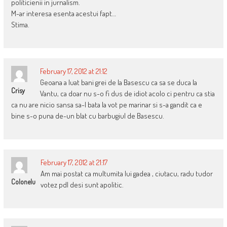
politicienii in jurnalism.
M-ar interesa esenta acestui fapt…
Stima.
February 17, 2012 at 21:12
Geoana a luat bani grei de la Basescu ca sa se duca la
Crisy
Vantu, ca doar nu s-o fi dus de idiot acolo ci pentru ca stia
ca nu are nicio sansa sa-l bata la vot pe marinar si s-a gandit ca e
bine s-o puna de-un blat cu barbugiul de Basescu.
February 17, 2012 at 21:17
Am mai postat ca multumita lui gadea , ciutacu, radu tudor
Colonelu
votez pdl desi sunt apolitic.