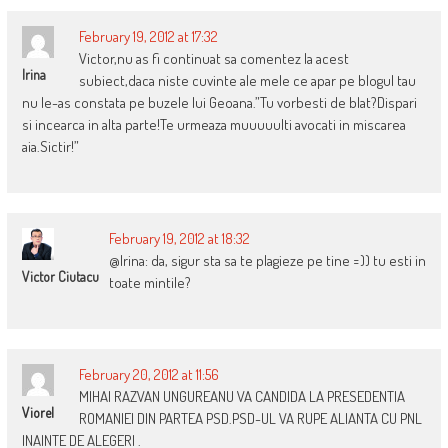
February 19, 2012 at 17:32
Victor,nu as fi continuat sa comentez la acest
Irina
subiect,daca niste cuvinte ale mele ce apar pe blogul tau
nu le-as constata pe buzele lui Geoana.”Tu vorbesti de blat?Dispari
si incearca in alta parte!Te urmeaza muuuuulti avocati in miscarea
aia.Sictir!”
February 19, 2012 at 18:32
@Irina: da, sigur sta sa te plagieze pe tine =)) tu esti in
Victor Ciutacu
toate mintile?
February 20, 2012 at 11:56
MIHAI RAZVAN UNGUREANU VA CANDIDA LA PRESEDENTIA
Viorel
ROMANIEI DIN PARTEA PSD.PSD-UL VA RUPE ALIANTA CU PNL
INAINTE DE ALEGERI .