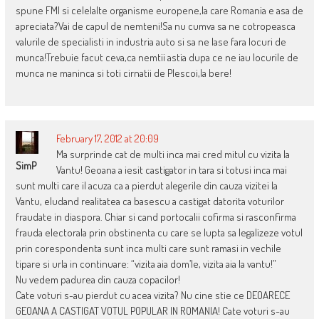
spune FMI si celelalte organisme europene,la care Romania e asa de
apreciata?Vai de capul de nemteni!Sa nu cumva sa ne cotropeasca
valurile de specialisti in industria auto si sa ne lase fara locuri de
munca!Trebuie facut ceva,ca nemtii astia dupa ce ne iau locurile de
munca ne maninca si toti cirnatii de Plescoi,la bere!
February 17, 2012 at 20:09
Ma surprinde cat de multi inca mai cred mitul cu vizita la
SimP
Vantu! Geoana a iesit castigator in tara si totusi inca mai
sunt multi care il acuza ca a pierdut alegerile din cauza vizitei la
Vantu, eludand realitatea ca basescu a castigat datorita voturilor
fraudate in diaspora. Chiar si cand portocalii cofirma si rasconfirma
frauda electorala prin obstinenta cu care se lupta sa legalizeze votul
prin corespondenta sunt inca multi care sunt ramasi in vechile
tipare si urla in continuare: “vizita aia dom’le, vizita aia la vantu!”
Nu vedem padurea din cauza copacilor!
Cate voturi s-au pierdut cu acea vizita? Nu cine stie ce DEOARECE
GEOANA A CASTIGAT VOTUL POPULAR IN ROMANIA! Cate voturi s-au