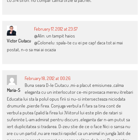
cu 3/4 sifon. nu cumpar cainta tirzie la pachet.
February 17, 2012 at 23:57
@Alin: un tampit haios
Victor Ciutacu
@Colonelu: spala-te cu ei pe cap! daca tot ai mai
postat, n-o sa mai ai ocazia
February 18, 2012 at 00:26
Buna seara D-le Ciutacu ,mi-a placut emisiunea ,calma
Maria-S
eleganta cu un interlocutor ce-mi provoaca mereu itrebari
Educatia lui sta la polul opus firii si nu-si intersecteaza niciodata
drumurile ,pierde firea. Conjuga verbul a fi fara sa tina cont de
verbul a putea (palid la firea lui )Viitorul lui este plin de ratari si
suferinte L-am admirat pentru discurs ,eleganta dar n-am putut sa
iert duplicitatea si tradarea. D-zeu stie de ce o face Nici o sansa nu
are cu un partid ,nu are reactii rapide( ca un animal in jungla )atit de