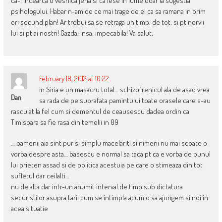
ca-l incearca o vesnica jena si ca iese in lume doar la sugestia
psihologului. Habar n-am de ce mai trage de el ca sa ramana in prim
ori secund plan! Ar trebui sa se retraga un timp, de tot, si pt nervii
lui si pt ai nostri! Gazda, insa, impecabila! Va salut,
February 18, 2012 at 10:22
in Siria e un masacru total… schizofrenicul ala de asad vrea
Dan
sa rada de pe suprafata pamintului toate orasele care s-au
rasculat la fel cum si dementul de ceausescu dadea ordin ca
Timisoara sa fie rasa din temelii in 89
… oamenii aia sint pur si simplu macelariti si nimeni nu mai scoate o
vorba despre asta… basescu e normal sa taca pt ca e vorba de bunul
lui prieten assad si de politica acestuia pe care o stimeaza din tot
sufletul dar ceilalti…
nu de alta dar intr-un anumit interval de timp sub dictatura
securistilor asupra tarii cum se intimpla acum o sa ajungem si noi in
acea situatie