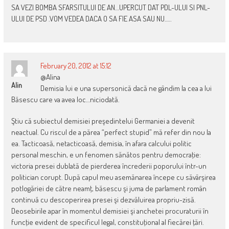
SA VEZI BOMBA SFARSITULUI DE AN…UPERCUT DAT PDL-ULUI SI PNL-
ULUI DE PSD .VOM VEDEA DACA O SA FIE ASA SAU NU…..
February 20, 2012 at 15:12
@Alina
Alin
Demisia lui e una supersonică dacă ne gândim la cea a lui
Băsescu care va avea loc…niciodată.
Ştiu că subiectul demisiei preşedintelui Germaniei a devenit
neactual. Cu riscul de a părea “perfect stupid” mă refer din nou la
ea. Tacticoasă, netacticoasă, demisia, în afara calcului politic
personal meschin, e un fenomen sănătos pentru democraţie:
victoria presei dublată de pierderea încrederii poporului într-un
politician corupt. După capul meu asemănarea începe cu săvârşirea
potlogăriei de către neamţ, băsescu şi juma de parlament român
continuă cu descoperirea presei şi dezvăluirea propriu-zisă.
Deosebirile apar în momentul demisiei şi anchetei procuraturii în
funcţie evident de specificul legal, constituţional al fiecărei ţări.