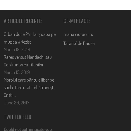
ARTICOLE RECENTE:
CE-MI PLACE:
Orban duce PNL la groapa pe
mana.ciutacu.ro
muzica #Rezist
Taranu’ de Badea
March 19, 2019
Rares versus Mandachi sau
Confruntarea Titanilor
March 15, 2019
Moroiul care bântuie liber pe
sticlă. Tare urât îmbătrânești,
Cristi….
June 20, 2017
TWITTER FEED
Could not authenticate you.