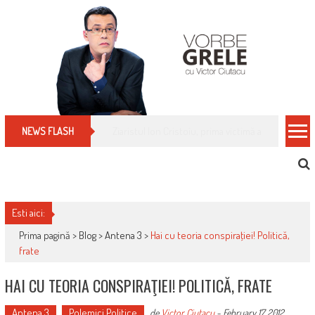
Skip
to
content
Cum îți schimbi, rapid, gratuit și eficient, furniz
NEWS FLASH
Esti aici:
Prima pagină >
Blog
>
Antena 3
>
Hai cu teoria conspiraţiei! Politică,
frate
HAI CU TEORIA CONSPIRAŢIEI! POLITICĂ, FRATE
Antena 3
Polemici Politice
de
Victor Ciutacu
-
February 17, 2012