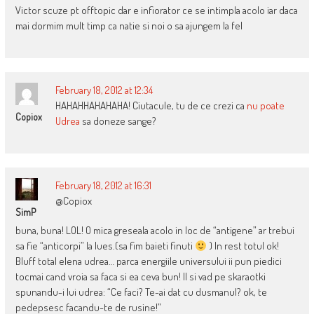
Victor scuze pt offtopic dar e infiorator ce se intimpla acolo iar daca
mai dormim mult timp ca natie si noi o sa ajungem la fel
February 18, 2012 at 12:34
HAHAHHAHAHAHA! Ciutacule, tu de ce crezi ca
nu poate
Copiox
Udrea
sa doneze sange?
February 18, 2012 at 16:31
@Copiox
SimP
buna, buna! LOL! O mica greseala acolo in loc de “antigene” ar trebui
sa fie “anticorpi” la lues.(sa fim baieti finuti
) In rest totul ok!
Bluff total elena udrea… parca energiile universului ii pun piedici
tocmai cand vroia sa faca si ea ceva bun! Il si vad pe skaraotki
spunandu-i lui udrea: “Ce faci? Te-ai dat cu dusmanul? ok, te
pedepsesc facandu-te de rusine!”