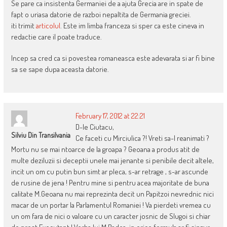
Se pare ca insistenta Germaniei de a ajuta Grecia are in spate de
fapt o uriasa datorie de razboi nepaltita de Germania greciei.
iti trimit
articolul
. Este im limba franceza si sper ca este cineva in
redactie care il poate traduce.
Incep sa cred ca si povestea romaneasca este adevarata si ar fi bine
sa se sape dupa aceasta datorie.
February 17, 2012 at 22:21
D-le Ciutacu,
Silviu Din Transilvania
Ce faceti cu Mirciulica ?! Vreti sa-l reanimati ?
Mortu nu se mai ntoarce de la groapa ? Geoana a produs atit de
multe deziluzii si deceptii unele mai jenante si penibile decit altele,
incit un om cu putin bun simt ar pleca, s-ar retrage , s-ar ascunde
de rusine de jena ! Pentru mine si pentru acea majoritate de buna
calitate M.Geoana nu mai reprezinta decit un Papitzoi nevrednic nici
macar de un portar la Parlamentul Romaniei ! Va pierdeti vremea cu
un om fara de nici o valoare cu un caracter josnic de Slugoi si chiar