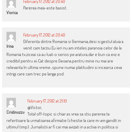
February 17, 2012 at 20:40
Parerea mea-este basist.
Viorica
February 17, 2012 at 20:40
Diferenta dintre Romania si Germania,desi si gestul aluia a
Irina
venit cam tarziu.Eu ieri nu am inteles paranoia celor de la
Romania tv,ziceai ca au luat-o serios pe aratura,dar e bun ca evz e
credibil pentru ei.Cat despre Geoana,pentru mine nu mai are
relevanta.In ultima vreme ,spune numai platitudini si incearca ceva
intrigi care cam trec pe langa psd.
February 17, 2012 at 21:10
@Victor,
Cristinuzzu
Total off-topic si chiar as vrea sa stiu parerea ta
referitoare la urmatoarea afirmatie (chestie la care m-am gandit in
ultimul timp): Jurnalistii ar fi cei mai avizati in a activa in politica si