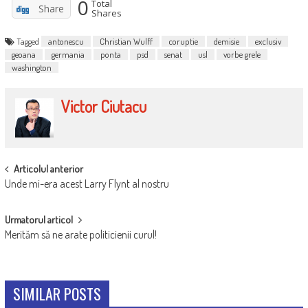
0
Total
Share
Shares
Tagged
antonescu
Christian Wulff
coruptie
demisie
exclusiv
geoana
germania
ponta
psd
senat
usl
vorbe grele
washington
Victor Ciutacu
POST
Articolul anterior
Unde mi-era acest Larry Flynt al nostru
NAVIGATION
Urmatorul articol
Merităm să ne arate politicienii curul!
SIMILAR POSTS