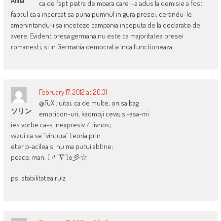
Alina
ca de fapt piatra de moara care l-a adus la demisie a fost
faptul ca a incercat sa puna pumnul in gura presei, cerandu-le
amenintandu-i sa inceteze campania inceputa de la declaratia de
avere. Evident presa germana nu este ca majoritatea presei
romanesti, si in Germania democratia inca functioneaza.
February 17, 2012 at 20:31
@FuXi: uitai, ca de multe, ori sa bag
ソリン
emoticon-uri, kaomoji ceva; si-asa-mi
ies vorbe ca-s inexpresiv / tivnos;
vazui ca se “vintura” teoria prin
eter p-acilea si nu ma putui abtine;
peace, man. (〃^∇^)o彡☆
ps: stabilitatea rulz