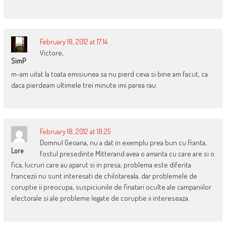
February 18, 2012 at 17:14
Victore,
SimP
m-am uitat la toata emisiunea sa nu pierd ceva si bine am facut, ca
daca pierdeam ultimele trei minute imi parea rau.
February 18, 2012 at 18:25
Domnul Geoana, nu a dat in exemplu prea bun cu Franta,
Lore
fostul presedinte Mitterand avea o amanta cu care are si o
fica, lucruri care au aparut si in presa, problema este diferita
francezii nu sunt interesati de chilotareala, dar problemele de
coruptie ii preocupa, suspiciunile de finatari oculte ale campaniilor
electorale si ale probleme legate de coruptie ii intereseaza.