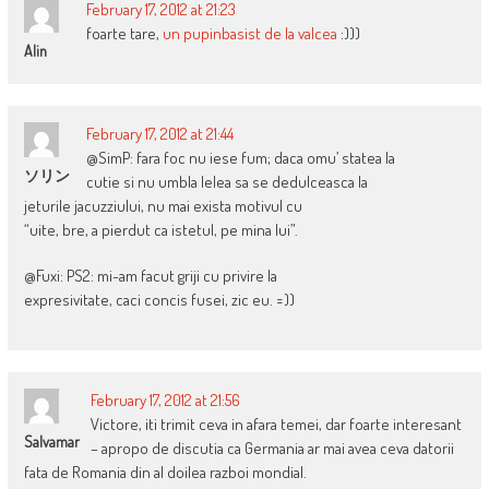
February 17, 2012 at 21:23
foarte tare,
un pupinbasist de la valcea
:)))
Alin
February 17, 2012 at 21:44
@SimP: fara foc nu iese fum; daca omu’ statea la
ソリン
cutie si nu umbla lelea sa se dedulceasca la
jeturile jacuzziului, nu mai exista motivul cu
“uite, bre, a pierdut ca istetul, pe mina lui”.
@Fuxi: PS2: mi-am facut griji cu privire la
expresivitate, caci concis fusei, zic eu. =))
February 17, 2012 at 21:56
Victore, iti trimit ceva in afara temei, dar foarte interesant
Salvamar
– apropo de discutia ca Germania ar mai avea ceva datorii
fata de Romania din al doilea razboi mondial.