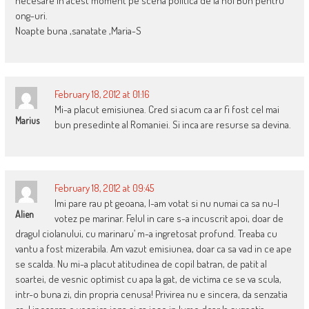
necesare in acest moment pe scena politica de la noi Bun pentru
ong-uri.
Noapte buna ,sanatate ,Maria-S
February 18, 2012 at 01:16
Mi-a placut emisiunea. Cred si acum ca ar fi fost cel mai
Marius
bun presedinte al Romaniei. Si inca are resurse sa devina.
February 18, 2012 at 09:45
Imi pare rau pt geoana, l-am votat si nu numai ca sa nu-l
Alien
votez pe marinar. Felul in care s-a incuscrit apoi, doar de
dragul ciolanului, cu marinaru’ m-a ingretosat profund. Treaba cu
vantu a fost mizerabila. Am vazut emisiunea, doar ca sa vad in ce ape
se scalda. Nu mi-a placut atitudinea de copil batran, de patit al
soartei, de vesnic optimist cu apa la gat, de victima ce se va scula,
intr-o buna zi, din propria cenusa! Privirea nu e sincera, da senzatia