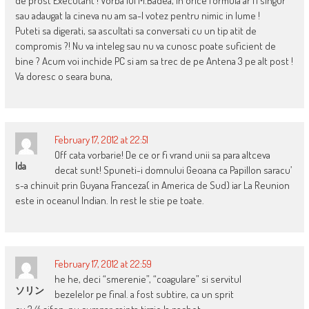
de prost Executant ! Vorba lui M.Badea, in orice formula ar fi singur
sau adaugat la cineva nu am sa-l votez pentru nimic in lume !
Puteti sa digerati, sa ascultati sa conversati cu un tip atit de
compromis ?! Nu va inteleg sau nu va cunosc poate suficient de
bine ? Acum voi inchide PC si am sa trec de pe Antena 3 pe alt post !
Va doresc o seara buna,
February 17, 2012 at 22:51
Off cata vorbarie! De ce or fi vrand unii sa para altceva
Ida
decat sunt! Spuneti-i domnului Geoana ca Papillon saracu’
s-a chinuit prin Guyana Franceza( in America de Sud) iar La Reunion
este in oceanul Indian. In rest le stie pe toate.
February 17, 2012 at 22:59
he he, deci “smerenie”, “coagulare” si servitul
ソリン
bezelelor pe final. a fost subtire, ca un sprit