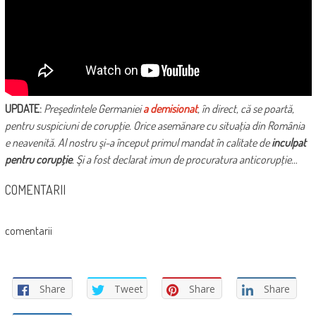
UPDATE:
Preşedintele Germaniei
a demisionat
, în direct, că se poartă,
pentru suspiciuni de corupţie. Orice asemănare cu situaţia din România
e neavenită. Al nostru şi-a început primul mandat în calitate de
inculpat
pentru corupţie
. Şi a fost declarat imun de procuratura anticorupţie…
COMENTARII
comentarii
Share
Tweet
Share
Share