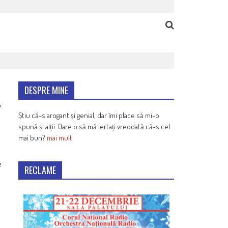
DESPRE MINE
7
Știu că-s arogant și genial, dar îmi place să mi-o
spună și alții. Oare o să mă iertați vreodată că-s cel
mai bun?
mai mult
e
RECLAME