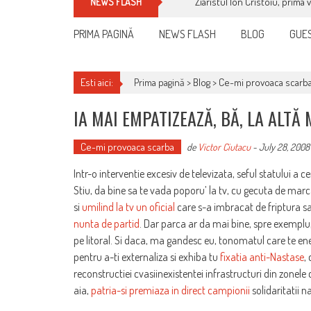
Ziaristul Ion Cristoiu, prima 
NEWS FLASH
PRIMA PAGINĂ
NEWS FLASH
BLOG
GUES
Esti aici:
Prima pagină >
Blog
>
Ce-mi provoaca scarb
IA MAI EMPATIZEAZĂ, BĂ, LA ALTĂ
Ce-mi provoaca scarba
de
Victor Ciutacu
-
July 28, 2008
Intr-o interventie excesiv de televizata, seful statului a c
Stiu, da bine sa te vada poporu’ la tv, cu gecuta de marc
si
umilind la tv un oficial
care s-a imbracat de friptura sa 
nunta de partid
. Dar parca ar da mai bine, spre exemplu, d
pe litoral. Si daca, ma gandesc eu, tonomatul care te e
pentru a-ti externaliza si exhiba tu
fixatia anti-Nastase
,
reconstructiei cvasiinexistentei infrastructuri din zon
aia,
patria-si premiaza in direct campionii
solidaritatii n