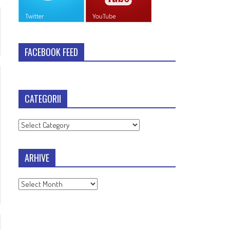
FACEBOOK FEED
CATEGORII
Categorii
ARHIVE
Arhive