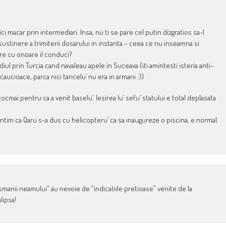
ici macar prin intermediari. Insa, nu ti se pare cel putin dizgratios sa-l
sustinere a trimiterii dosarului in instanta – ceea ce nu inseamna si
are cu onoare il conduci?
iul prin Turcia cand navaleau apele in Suceava (iti amintesti isteria anti-
caucioace, parca nici taricelu’ nu era in armani :))
cmai pentru ca a venit baselu’. Iesirea lu’ sefu’ statului e total deplasata
intim ca Qaru s-a dus cu helicopteru’ ca sa inaugureze o piscina, e normal.
usmanii neamului” au nevoie de “indicatiile pretioase” venite de la
lipsa!