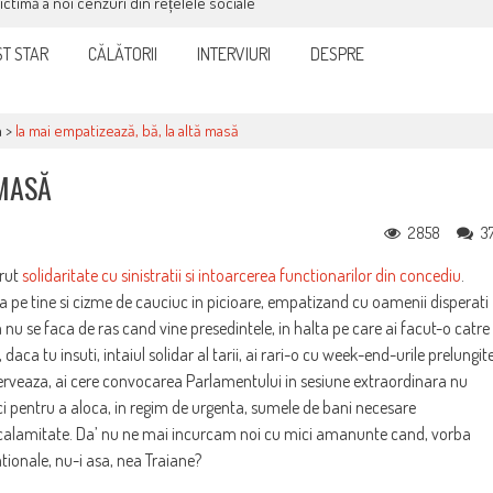
victimă a noi cenzuri din rețelele sociale
T STAR
CĂLĂTORII
INTERVIURI
DESPRE
a
>
Ia mai empatizează, bă, la altă masă
 MASĂ
2858
3
erut
solidaritate cu sinistratii si intoarcerea functionarilor din concediu
.
a pe tine si cizme de cauciuc in picioare, empatizand cu oamenii disperati
nu se faca de ras cand vine presedintele, in halta pe care ai facut-o catre
aca tu insuti, intaiul solidar al tarii, ai rari-o cu week-end-urile prelungit
nerveaza, ai cere convocarea Parlamentului in sesiune extraordinara nu
 ci pentru a aloca, in regim de urgenta, sumele de bani necesare
ele calamitate. Da’ nu ne mai incurcam noi cu mici amanunte cand, vorba
ationale, nu-i asa, nea Traiane?