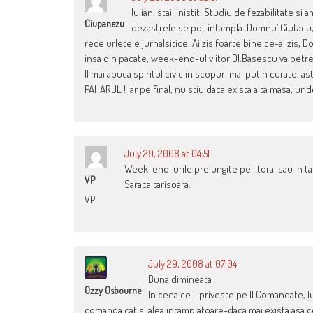
Iulian, stai linistit! Studiu de fezabilitate 
Ciupanezu
dezastrele se pot intampla. Domnu’ Ciutacu, 
rece urletele jurnalsitice. Ai zis foarte bine ce-ai zis,
insa din pacate, week-end-ul viitor Dl.Basescu va petr
Il mai apuca spiritul civic in scopuri mai putin curate, a
PAHARUL ! Iar pe final, nu stiu daca exista alta masa, u
July 29, 2008 at 04:51
Week-end-urile prelungite pe litoral sau in ta
VP
Saraca tarisoara.
VP
July 29, 2008 at 07:04
Buna dimineata
Ozzy Osbourne
In ceea ce il priveste pe Il Comandate, 
comanda cat si alea intamplatoare-daca mai exista asa c