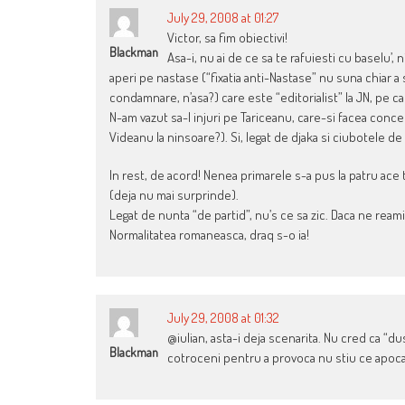
July 29, 2008 at 01:27
Victor, sa fim obiectivi!
Blackman
Asa-i, nu ai de ce sa te rafuiesti cu baselu’, n
aperi pe nastase (“fixatia anti-Nastase” nu suna chiar a 
condamnare, n’asa?) care este “editorialist” la JN, pe c
N-am vazut sa-l injuri pe Tariceanu, care-si facea conced
Videanu la ninsoare?). Si, legat de djaka si ciubotele de 
In rest, de acord! Nenea primarele s-a pus la patru ace to
(deja nu mai surprinde).
Legat de nunta “de partid”, nu’s ce sa zic. Daca ne ream
Normalitatea romaneasca, draq s-o ia!
July 29, 2008 at 01:32
@iulian, asta-i deja scenarita. Nu cred ca “d
Blackman
cotroceni pentru a provoca nu stiu ce apoca