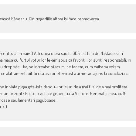
ească Băsescu. Din tragediile altora îşi face promovarea.
entuziasm naiv D.A. Ii unea o ura sadita GDS-ist fata de Nastase si in
almaua cu furtul voturilor le-am spus ca favoritii lor sunt iresponsabili, in
 dreptate. Dar, se intreaba: si acum, ce facem, cum naiba sa votam
elalat lamentabil. Si iata asa prietenii astia ai mei au ajuns la concluzia ca
e in viata plaga gds-ista dandu-i prilejuri de a mai fi si de a mai prolifera
vreun orizont? Poate o va face generatia ta Victore. Generatia mea, cu 10
neroase sau lamentari paguboase.
sus!)