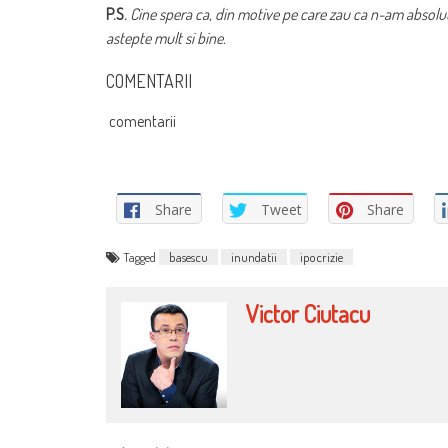
P.S.
Cine spera ca, din motive pe care zau ca n-am absolut 
astepte mult si bine.
COMENTARII
comentarii
Share
Tweet
Share
Tagged
basescu
inundatii
ipocrizie
Victor Ciutacu