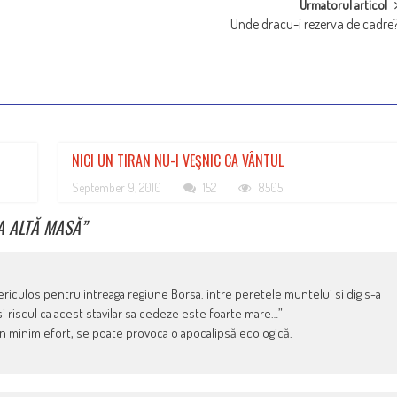
Urmatorul articol
Unde dracu-i rezerva de cadre
NICI UN TIRAN NU-I VEŞNIC CA VÂNTUL
September 9, 2010
152
8505
LA ALTĂ MASĂ
”
ericulos pentru intreaga regiune Borsa. intre peretele muntelui si dig s-a
si riscul ca acest stavilar sa cedeze este foarte mare…”
 un minim efort, se poate provoca o apocalipsă ecologică.