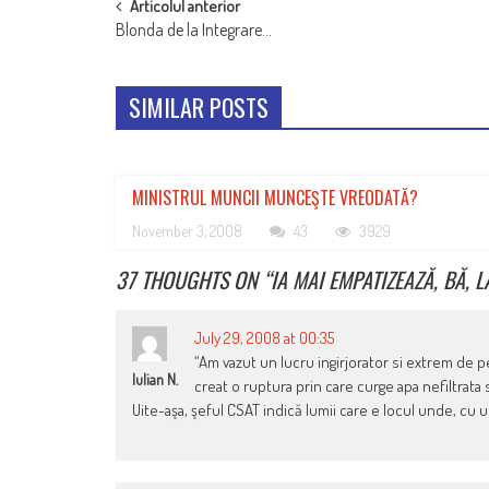
POST
Articolul anterior
Blonda de la Integrare…
NAVIGATION
SIMILAR POSTS
MINISTRUL MUNCII MUNCEŞTE VREODATĂ?
November 3, 2008
43
3929
37 THOUGHTS ON “
IA MAI EMPATIZEAZĂ, BĂ, 
July 29, 2008 at 00:35
“Am vazut un lucru ingirjorator si extrem de p
Iulian N.
creat o ruptura prin care curge apa nefiltrata 
Uite-aşa, şeful CSAT indică lumii care e locul unde, cu