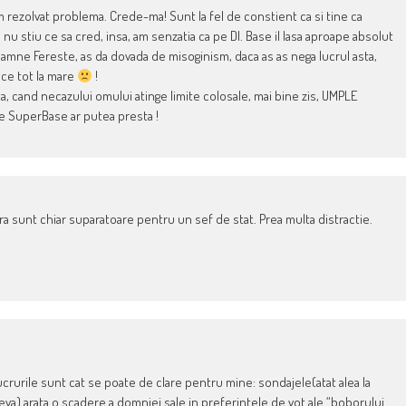
si am rezolvat problema. Crede-ma! Sunt la fel de constient ca si tine ca
nu stiu ce sa cred, insa, am senzatia ca pe Dl. Base il lasa aproape absolut
 Doamne Fereste, as da dovada de misoginism, daca as as nega lucrul asta,
ece tot la mare
!
sta, cand necazului omului atinge limite colosale, mai bine zis, UMPLE
nde SuperBase ar putea presta !
ra sunt chiar suparatoare pentru un sef de stat. Prea multa distractie.
lucrurile sunt cat se poate de clare pentru mine: sondajele(atat alea la
eva) arata o scadere a domniei sale in preferintele de vot ale “boborului