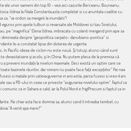
te ale unor oameni din top 10 – vezi aici cazurile Berceanu, Boureanu,
Stoica-Udrea la filiala Constanta,asta completat si cu anuntata coalitie cu
ca, “va ordon sa mergeti la inundatii”!
d viguros prin apele tulburi si revarsate ale Moldovei si/sau Siretului,
au, pe “magnifica” Elena Udrea, imbracata cu colanti mergand prin ape sa
e dimineata despre “geopolitica carpato- danubiano-pontica” si
ndante le-a constatat lipsa din dotarea de urgenta.
c, în Pacific ideea de ciclon nu este nouă. Şi totuşi, atunci când sunt
ecte devastatoare şi acolo, şi în China. Nu putem pleca de la premisa că
 a preveni inundaţii la niveluri maximale. Deci există un optim care se
 toate bazinele râurilor, dar nimeni nu poate face faţă excepţiilor.” Pai nea
esi si matale prin cateva guverne in anii astia, parca fusesi si vreo 4 ani
ale sau a PD-ului in ceea ce priveste “asigurarea nivelului optim”. Faptul ca
i comunic ca in Sahara e cald, iar la Polul Nord e frig!Precum si faptul ca in
ante. Pai chiar asta face domnia sa, atunci cand il intreaba tembel, cu
ldova:”A venit apa mare?”