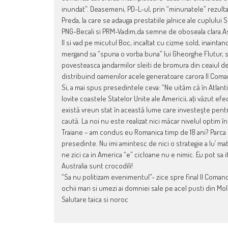
inundat”. Deasemeni, PD-L-ul, prin “minunatele” rezulta
Preda, la care se adauga prestatiile jalnice ale cuplului 
PNG-Becali si PRM-Vadim,da semne de oboseala clara.Asa 
Il si vad pe micutul Boc, incaltat cu cizme sold, inaintan
mergand sa “spuna o vorba buna” lui Gheorghe Flutur, s
povesteasca jandarmilor sleiti de bromura din ceaiul d
distribuind oamenilor acele generatoare carora Il Coma
Si, a mai spus presedintele ceva: “Ne uităm că în Atlanti
lovite coastele Statelor Unite ale Americii, aţi văzut ef
există vreun stat în această lume care investeşte pentru
caută. La noi nu este realizat nici măcar nivelul optim în
Traiane – am condus eu Romanica timp de 18 ani? Parca fus
presedinte. Nu imi amintesc de nici o strategie a lu’ mat
ne zici ca in America “e” cicloane nu e nimic. Eu pot sa it
Australia sunt crocodili!
“Sa nu politizam evenimentul”- zice spre final Il Comand
ochii mari si umezi ai domniei sale pe acel pusti din Mo
Salutare taica si noroc