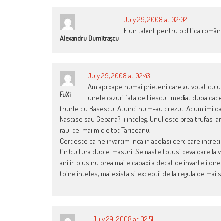
July 29, 2008 at 02:02
E un talent pentru politica român
Alexandru Dumitraşcu
July 29, 2008 at 02:43
Am aproape numai prieteni care au votat cu un 
FuXi
unele cazuri fata de Iliescu. Imediat dupa cace
frunte cu Basescu. Atunci nu m-au crezut. Acum imi dau
Nastase sau Geoana? Ii inteleg. Unul este prea trufas iar c
raul cel mai mic e tot Tariceanu.
Cert este ca ne invartim inca in acelasi cerc care intretin
(in)cultura dublei masuri. Se naste totusi ceva oare la 
ani in plus nu prea mai e capabila decat de invarteli o
(bine inteles, mai exista si exceptii de la regula de mai 
July 29, 2008 at 02:51