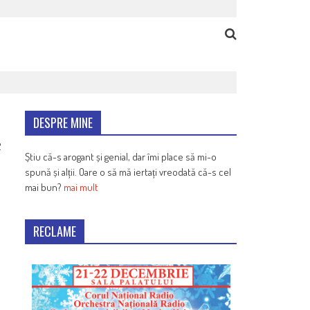
DESPRE MINE
2
Știu că-s arogant și genial, dar îmi place să mi-o
spună și alții. Oare o să mă iertați vreodată că-s cel
mai bun?
mai mult
RECLAME