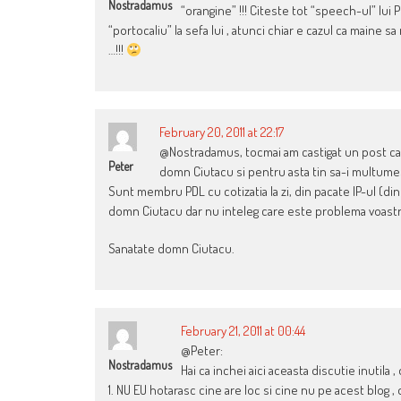
Nostradamus
“orangine” !!! Citeste tot “speech-ul” lui 
“portocaliu” la sefa lui , atunci chiar e cazul ca maine sa
…!!!
February 20, 2011 at 22:17
@Nostradamus, tocmai am castigat un post cald
Peter
domn Ciutacu si pentru asta tin sa-i multume
Sunt membru PDL cu cotizatia la zi, din pacate IP-ul (din
domn Ciutacu dar nu inteleg care este problema voastra
Sanatate domn Ciutacu.
February 21, 2011 at 00:44
@Peter:
Nostradamus
Hai ca inchei aici aceasta discutie inutila , 
1. NU EU hotarasc cine are loc si cine nu pe acest blog , 