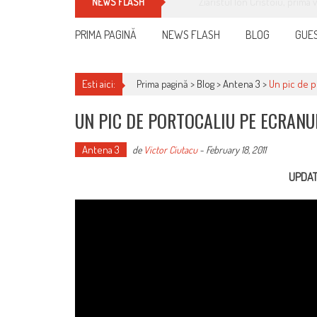
Cum îți schimbi, rapid, gratu
NEWS FLASH
PRIMA PAGINĂ
NEWS FLASH
BLOG
GUES
Esti aici:
Prima pagină >
Blog
>
Antena 3
>
Un pic de p
UN PIC DE PORTOCALIU PE ECRAN
Antena 3
de
Victor Ciutacu
-
February 18, 2011
UPDAT