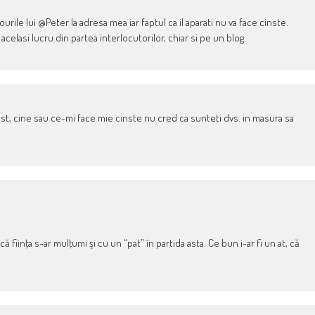
ile lui @Peter la adresa mea iar faptul ca il aparati nu va face cinste.
acelasi lucru din partea interlocutorilor, chiar si pe un blog.
 rest, cine sau ce-mi face mie cinste nu cred ca sunteti dvs. in masura sa
ă fiinţa s-ar mulţumi şi cu un “pat” în partida asta. Ce bun i-ar fi un at, că