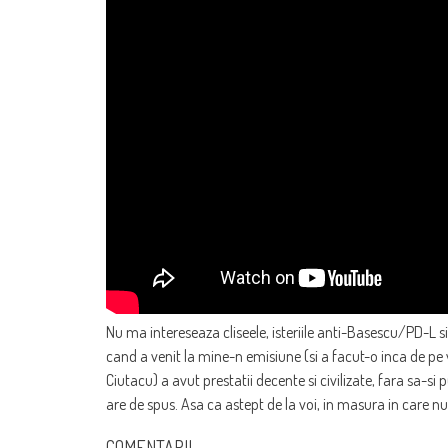
Nu ma intereseaza cliseele, isteriile anti-Basescu/PD-L s
cand a venit la mine-n emisiune (si a facut-o inca de 
Ciutacu) a avut prestatii decente si civilizate, fara sa-s
are de spus. Asa ca astept de la voi, in masura in care n
COMENTARII