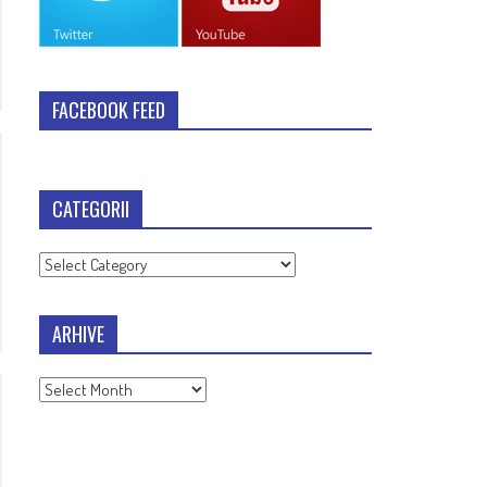
FACEBOOK FEED
CATEGORII
Categorii
ARHIVE
Arhive