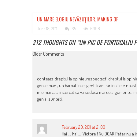
UN MARE ELOGIU NEVĂZUŢILOR. MAKING OF
June 18, 2011
65
6098
212 THOUGHTS ON “
UN PIC DE PORTOCALIU 
COMMENT
Older Comments
NAVIGATION
conteaza dreptul la opinie ,respectacti dreptul la opinie 
gentelman , un barbat inteligent {cam rar in zilele noas
mie mai ca a incercat sa va seduca mai cu argumente, mai
genial sunteti.
February 20, 2011 at 21:00
Hai …, hai …, Victore ! Nu DOAR Peter nu a i