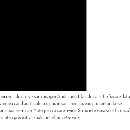
i nici nu admit reversari misogine/mitocanesti la adresa ei. De fiecare data
pe vremea cand portocaliii scuipau in san cand auzeau pronuntandu-se
i puna poalele-n cap. Motiv pentru care revine. Si ma intereseaza ce (si daca
u mutati preventiv canalul, intrebari
relevante
.