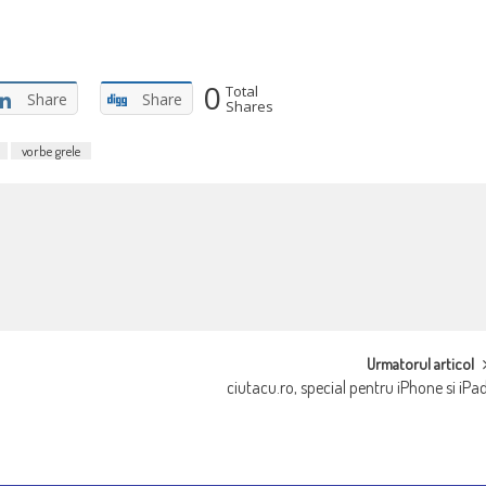
0
Total
Share
Share
Shares
vorbe grele
Urmatorul articol
ciutacu.ro, special pentru iPhone si iPa