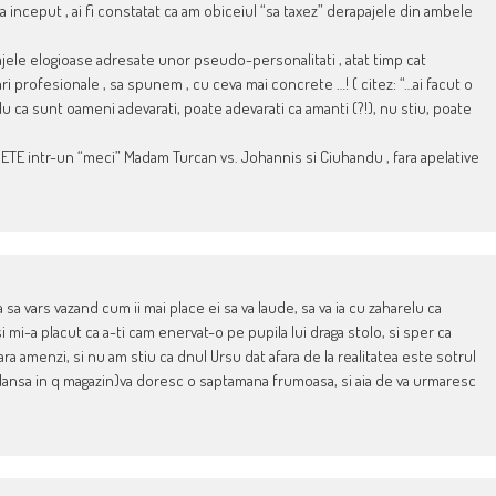
la inceput , ai fi constatat ca am obiceiul “sa taxez” derapajele din ambele
ajele elogioase adresate unor pseudo-personalitati , atat timp cat
izari profesionale , sa spunem , cu ceva mai concrete …! ( citez: “…ai facut o
ca sunt oameni adevarati, poate adevarati ca amanti (?!), nu stiu, poate
CRETE intr-un “meci” Madam Turcan vs. Johannis si Ciuhandu , fara apelative
a vars vazand cum ii mai place ei sa va laude, sa va ia cu zaharelu ca
 mi-a placut ca a-ti cam enervat-o pe pupila lui draga stolo, si sper ca
ara amenzi, si nu am stiu ca dnul Ursu dat afara de la realitatea este sotrul
 dansa in q magazin)va doresc o saptamana frumoasa, si aia de va urmaresc