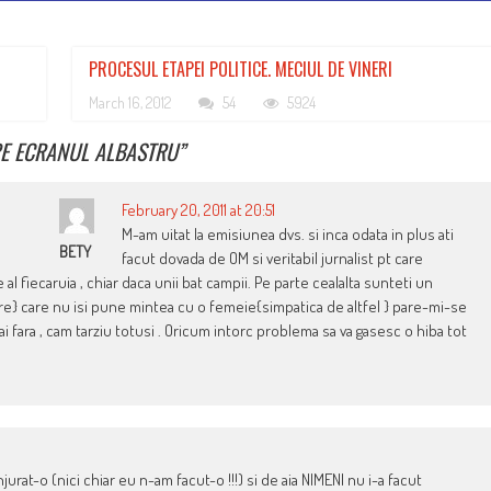
PROCESUL ETAPEI POLITICE. MECIUL DE VINERI
March 16, 2012
54
5924
PE ECRANUL ALBASTRU
”
February 20, 2011 at 20:51
M-am uitat la emisiunea dvs. si inca odata in plus ati
BETY
facut dovada de OM si veritabil jurnalist pt care
al fiecaruia , chiar daca unii bat campii. Pe parte cealalta sunteti un
tre} care nu isi pune mintea cu o femeie{simpatica de altfel } pare-mi-se
 fara , cam tarziu totusi . Oricum intorc problema sa va gasesc o hiba tot
njurat-o (nici chiar eu n-am facut-o !!!) si de aia NIMENI nu i-a facut