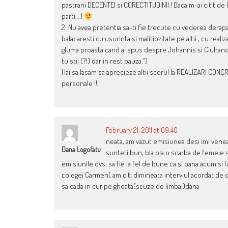
pastrarii DECENTEI si CORECTITUDINII ! Daca m-ai citit de 
parti …!
2. Nu avea pretentia sa-ti fie trecute cu vederea derap
balacaresti cu usurinta si malitiozitate pe altii , cu real
gluma proasta cand ai spus despre Johannis si Ciuhandu 
tu stii (?!) dar in rest pauza.”)
Hai sa lasam sa aprecieze altii scorul la REALIZARI CON
personale !!!
February 21, 2011 at 09:40
neata, am vazut emisiunea desi imi venea s
Dana Logofatu
sunteti bun, bla bla o scarba de femeie si
emisiunile dvs. sa fie la fel de bune ca si pana acum si f
colegei Carmen( am citi dimineata interviul acordat de
sa cada in cur pe gheata(scuze de limbaj)dana