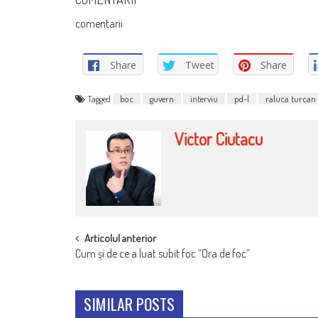
comentarii
Share
Tweet
Share
Tagged
boc
guvern
interviu
pd-l
raluca turcan
Victor Ciutacu
POST
Articolul anterior
Cum şi de ce a luat subit foc “Ora de foc”
NAVIGATION
SIMILAR POSTS