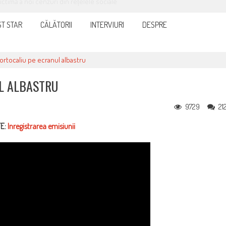
it și eficient, furnizorul de curent sau gaze
T STAR
CĂLĂTORII
INTERVIURI
DESPRE
ortocaliu pe ecranul albastru
UL ALBASTRU
9729
21
E:
Inregistrarea emisiunii