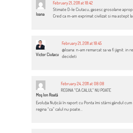
February 21, 2011 at 18:42
Stimate D-le Ciutacu, gasesc grosolane apropour
Ioana
Cred ca m-am exprimat civilizat si ma astept la 
February 21, 2011 at 18:45
@Ioana: n-am remarcat sa va fi jignit. in
Victor Ciutacu
decideti
February 24, 2011 at 08:08
REGINA “CA CALUL” NU POATE
Moş Ion Roată
Evoluţia Nuţicăi în raport cu Ponta îmi stârni gândul cum c
regina “ca” calul nu poate…