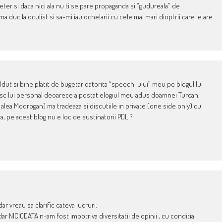
Peter si daca nici ala nu ti se pare propaganda si “gudureala” de
 ma duc la oculist si sa-mi iau ochelarii cu cele mai mari dioptrii care le are
ut si bine platit de bugetar datorita “speech-ului” meu pe blogul lui
sc lui personal deoarece a postat elogiul meu adus doamnei Turcan.
 alea Modrogan) ma tradeaza si discutiile in private (one side only) cu
, pe acest blog nu e loc de sustinatorii PDL ?
dar vreau sa clarific cateva lucruri:
dar NICIODATA n-am fost impotriva diversitatii de opinii , cu conditia