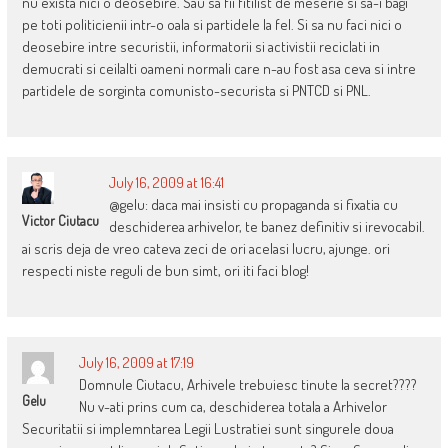
nu exista nici o deosebire. Sau sa fii fitilist de meserie si sa-i bagi
pe toti politicienii intr-o oala si partidele la fel. Si sa nu faci nici o
deosebire intre securistii, informatorii si activistii reciclati in
demucrati si ceilalti oameni normali care n-au fost asa ceva si intre
partidele de sorginta comunisto-securista si PNTCD si PNL.
July 16, 2009 at 16:41
@gelu: daca mai insisti cu propaganda si fixatia cu
Victor Ciutacu
deschiderea arhivelor, te banez definitiv si irevocabil.
ai scris deja de vreo cateva zeci de ori acelasi lucru, ajunge. ori
respecti niste reguli de bun simt, ori iti faci blog!
July 16, 2009 at 17:19
Domnule Ciutacu, Arhivele trebuiesc tinute la secret????
Gelu
Nu v-ati prins cum ca, deschiderea totala a Arhivelor
Securitatii si implemntarea Legii Lustratiei sunt singurele doua