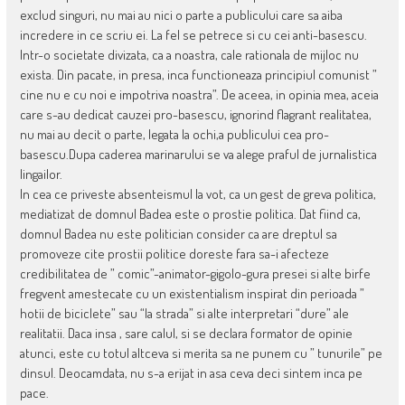
exclud singuri, nu mai au nici o parte a publicului care sa aiba
incredere in ce scriu ei. La fel se petrece si cu cei anti-basescu.
Intr-o societate divizata, ca a noastra, cale rationala de mijloc nu
exista. Din pacate, in presa, inca functioneaza principiul comunist ”
cine nu e cu noi e impotriva noastra”. De aceea, in opinia mea, aceia
care s-au dedicat cauzei pro-basescu, ignorind flagrant realitatea,
nu mai au decit o parte, legata la ochi,a publicului cea pro-
basescu.Dupa caderea marinarului se va alege praful de jurnalistica
lingailor.
In cea ce priveste absenteismul la vot, ca un gest de greva politica,
mediatizat de domnul Badea este o prostie politica. Dat fiind ca,
domnul Badea nu este politician consider ca are dreptul sa
promoveze cite prostii politice doreste fara sa-i afecteze
credibilitatea de ” comic”-animator-gigolo-gura presei si alte birfe
fregvent amestecate cu un existentialism inspirat din perioada ”
hotii de biciclete” sau “la strada” si alte interpretari “dure” ale
realitatii. Daca insa , sare calul, si se declara formator de opinie
atunci, este cu totul altceva si merita sa ne punem cu ” tunurile” pe
dinsul. Deocamdata, nu s-a erijat in asa ceva deci sintem inca pe
pace.