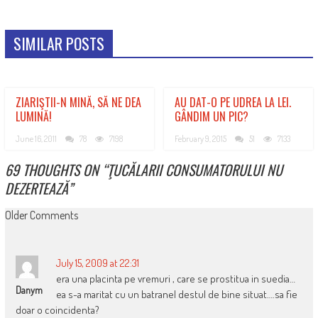
SIMILAR POSTS
ZIARIŞTII-N MINĂ, SĂ NE DEA
AU DAT-O PE UDREA LA LEI.
LUMINĂ!
GÂNDIM UN PIC?
June 16, 2011
78
7198
February 9, 2015
51
7133
69 THOUGHTS ON “
ŢUCĂLARII CONSUMATORULUI NU
DEZERTEAZĂ
”
COMMENT
Older Comments
NAVIGATION
July 15, 2009 at 22:31
era una placinta pe vremuri , care se prostitua in suedia…
Danym
ea s-a maritat cu un batranel destul de bine situat….sa fie
doar o coincidenta?