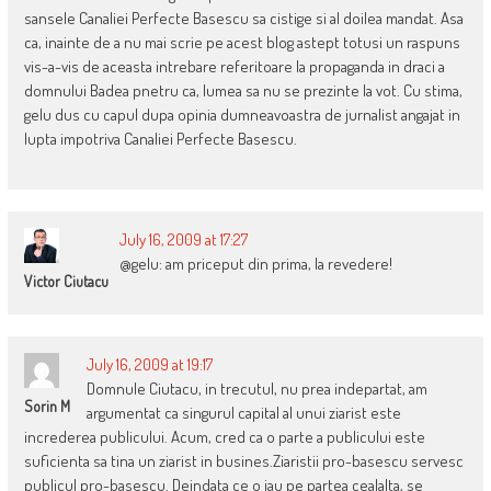
sansele Canaliei Perfecte Basescu sa cistige si al doilea mandat. Asa
ca, inainte de a nu mai scrie pe acest blog astept totusi un raspuns
vis-a-vis de aceasta intrebare referitoare la propaganda in draci a
domnului Badea pnetru ca, lumea sa nu se prezinte la vot. Cu stima,
gelu dus cu capul dupa opinia dumneavoastra de jurnalist angajat in
lupta impotriva Canaliei Perfecte Basescu.
July 16, 2009 at 17:27
@gelu: am priceput din prima, la revedere!
Victor Ciutacu
July 16, 2009 at 19:17
Domnule Ciutacu, in trecutul, nu prea indepartat, am
Sorin M
argumentat ca singurul capital al unui ziarist este
increderea publicului. Acum, cred ca o parte a publicului este
suficienta sa tina un ziarist in busines.Ziaristii pro-basescu servesc
publicul pro-basescu. Deindata ce o iau pe partea cealalta, se