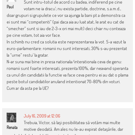
Sunt intru-totul de acord cu badea, indiferend pe cine
Paul
votam ne ia dracu’; nu exista partide, doctrine, s.a.m.d.,
doar grupuri si grupulete ce vor sa ajunga la bani pt a demonstra ca
ei sunt mai “competenti” (pai daca aia au luat atat, le arat eu cat de
“smecher” sunt si iau de 2-3-x ori mai mult) deci chiar nu conteaza
pe cine votam, tot aia vor face.
In schimb nu cred ca solutia este neprezentarea la vot. S-a vazut la
euro-parlamentare: romanii nu sunt interesati, 30% s-au prezentat
la “urne” restu’ la gratar.
N-ar suna mai bine in presa nationala/interationala ceva de genu:
romanii sunt foarte interesati, prezenta 100%, dar neavand speranta
ca unul din candidatii la functie va face ceva pentru ei au dat o plama
peste botul candidatilor anuland intentionat 70-80% din voturi.
Cum ar da asta pe la UE?
July 16, 2009 at 12:06
Trebuia, Victor, să laşi posibilitatea să votăm mai multe
Renata
motive deodată. Am ales nu le-au expirat detaşările, dar