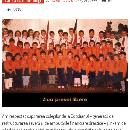
Caruta cu deontologi
69
de
Victor Ciutacu
-
July 15, 2009
5835
Am respectat supărarea colegilor de la Cotidianul – generată de
restructurarea severă şi de amputările financiare drastice – şi n-am de
gând să mă abat cu nici un milimetru de la conduita publică pe care