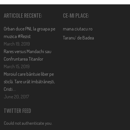
ARTICOLE RECENTE:
CE-MI PLACE:
Orban duce PNL la groapa pe
mana.ciutacu.ro
muzica #Rezist
Taranu’ de Badea
March 19, 2019
Rares versus Mandachi sau
Confruntarea Titanilor
March 15, 2019
Moroiul care bântuie liber pe
sticlă. Tare urât îmbătrânești,
Cristi….
June 20, 2017
TWITTER FEED
Could not authenticate you.