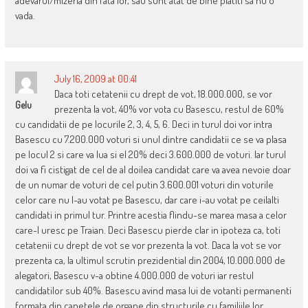
adevarul/mizeria din fata lor, sau sunt atat de bine platiti sa nu o
vada.
July 16, 2009 at 00:41
Daca toti cetatenii cu drept de vot, 18.000.000, se vor
Gelu
prezenta la vot, 40% vor vota cu Basescu, restul de 60%
cu candidatii de pe locurile 2, 3, 4, 5, 6. Deci in turul doi vor intra
Basescu cu 7.200.000 voturi si unul dintre candidatii ce se va plasa
pe locul 2 si care va lua si el 20% deci 3.600.000 de voturi. Iar turul
doi va fi cistigat de cel de al doilea candidat care va avea nevoie doar
de un numar de voturi de cel putin 3.600.001 voturi din voturile
celor care nu l-au votat pe Basescu, dar care i-au votat pe ceilalti
candidati in primul tur. Printre acestia flindu-se marea masa a celor
care-l uresc pe Traian. Deci Basescu pierde clar in ipoteza ca, toti
cetatenii cu drept de vot se vor prezenta la vot. Daca la vot se vor
prezenta ca, la ultimul scrutin prezidential din 2004, 10.000.000 de
alegatori, Basescu v-a obtine 4.000.000 de voturi iar restul
candidatilor sub 40%. Basescu avind masa lui de votanti permanenti
formata din capetele de organe din structurile cu familiile lor,