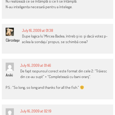
Nu realizeazã ce se întãmplã si ce li se întâmplã.
N-au inteligenta necesarã pentru a întelege.
July 16, 2009 at 01:38
Dupe logica lu’ Mircea Badea, întreb şi io: şi dacă votez p-
Cârcotaşu
acilea la sondaju’ propus, se schimbă ceva?
July 16, 2009 at 01:46
De fapt raspunsul corect este format din cele 2: “Trăiesc
Aniki
din ce-au supt” + “Completează cu bani oranj”.
P.S.: “So long, so long and thanks for all the fish.”
July 16, 2009 at 02:19