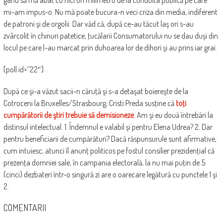
mi-am impus-o. Nu mă poate bucura-n veci criza din media, indiferent
de patroni şi de orgolii. Dar văd că, după ce-au tăcut laş ori s-au
zvârcolit în chinuri patetice, ţucălarii Consumatorului nu se dau duşi din
locul pe care l-au marcat prin duhoarea lor de dihori şi au prins iar grai.
[poll id=”22″]
După ce şi-a văzut sacii-n căruţă şi s-a detaşat boiereşte de la
Cotroceni la Bruxelles/Strasbourg, Cristi Preda susţine că
toţi
cumpărătorii de ştiri trebuie să demisioneze
. Am şi eu două întrebări la
distinsul intelectual. 1. Îndemnul e valabil şi pentru Elena Udrea? 2. Dar
pentru beneficiarii de cumpărături? Dacă răspunsurule sunt afirmative,
cum intuiesc, atunci îl anunţ politicos pe fostul consilier prezidenţial că
prezenţa domniei sale, în campania electorală, la nu mai puţin de 5
(cinci) dezbateri într-o singură zi are o oarecare legătură cu punctele 1 şi
2.
COMENTARII