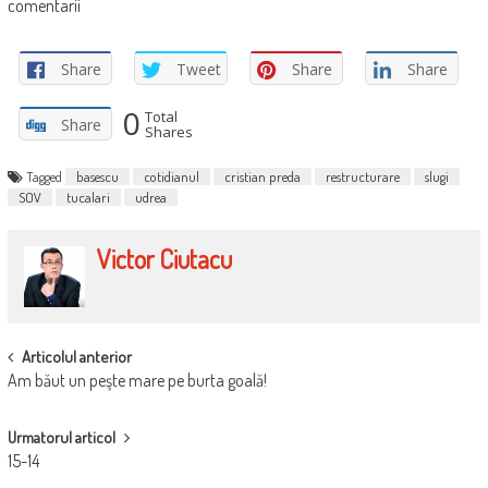
comentarii
Share
Tweet
Share
Share
0
Total
Share
Shares
Tagged
basescu
cotidianul
cristian preda
restructurare
slugi
SOV
tucalari
udrea
Victor Ciutacu
POST
Articolul anterior
Am băut un peşte mare pe burta goală!
NAVIGATION
Urmatorul articol
15-14