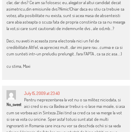
clar, dar dvs? Ce am sa folosesc eu, alegator al altui candidat decat
asimetricu,din emisiunile dvs?Nimic!Chiar daca eu stiu ca trebuie sa
votez, alta posibilitate nu exista, sunt si acea masa de absenteisti
care abia asteapta o scuza fata de propria constiinta ca sa nu mearga
la vot,si care sunt cautionati de indemnurile dvs , ale od,mb…?
Deci, nu aveti in aceasta zona electorala nici un fel de
credibilitate.Altfel, va apreciez mult…dar imi pare rau…cumva e ca si
cum sunteti intr-un preludiu prelungit…fara FAPTA , ca sa zic asa…:)
cu stima, Maxi
July 15, 2009 at 23:40
Pentru neprezentarea la vot nu o sa militez niciodata, si
No_sweet
aici cred si eu ca Badea ar trebui s-o lase mai moale, si asa
cum se vorbea azi in Sinteza Zilei tind sa cred ca se va merge la vot
si se va vota cu oricine. Sper asta! totusi sunt atat de multi
ingnoranti in Romania care inca nu vor sa deschida ochii si sa vada