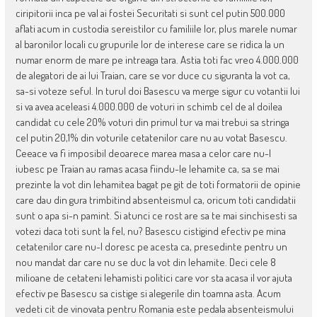
ciripitorii inca pe val ai fostei Securitati si sunt cel putin 500.000
aflati acum in custodia sereistilor cu familiile lor, plus marele numar
al baronilor locali cu grupurile lor de interese care se ridica la un
numar enorm de mare pe intreaga tara. Astia toti fac vreo 4.000.000
de alegatori de ai lui Traian, care se vor duce cu siguranta la vot ca,
sa-si voteze seful. In turul doi Basescu va merge sigur cu votantii lui
si va avea aceleasi 4.000.000 de voturi in schimb cel de al doilea
candidat cu cele 20% voturi din primul tur va mai trebui sa stringa
cel putin 20,1% din voturile cetatenilor care nu au votat Basescu.
Ceeace va fi imposibil deoarece marea masa a celor care nu-l
iubesc pe Traian au ramas acasa fiindu-le lehamite ca, sa se mai
prezinte la vot din lehamitea bagat pe git de toti formatorii de opinie
care dau din gura trimbitind absenteismul ca, oricum toti candidatii
sunt o apa si-n pamint. Si atunci ce rost are sa te mai sinchisesti sa
votezi daca toti sunt la fel, nu? Basescu cistigind efectiv pe mina
cetatenilor care nu-l doresc pe acesta ca, presedinte pentru un
nou mandat dar care nu se duc la vot din lehamite. Deci cele 8
milioane de cetateni lehamisti politici care vor sta acasa il vor ajuta
efectiv pe Basescu sa cistige si alegerile din toamna asta. Acum
vedeti cit de vinovata pentru Romania este pedala absenteismului