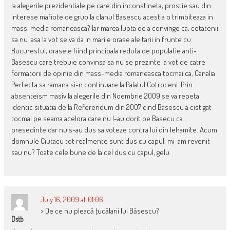
la alegerile prezidentiale pe care din inconstineta, prostie sau din
interese mafiote de grup la clanul Basescu acestia o trimbiteaza in
mass-media romaneasca? Iar marea lupta de a convinge ca, cetatenii
sa nu iasa la vot se va da in marile orase ale tarii in frunte cu
Bucurestul, orasele fiind principala reduta de populatie anti-
Basescu care trebuie convinsa sa nu se prezinte la vot de catre
formatorii de opinie din mass-media romaneasca tocmai ca, Canalia
Perfecta sa ramana si-n continuare la Palatul Cotroceni. Prin
absenteism masiv la alegerile din Noembrie 2009 se va repeta
identic situatia de la Referendum din 2007 cind Basescu a cistigat
tocmai pe seama acelora care nu l-au dorit pe Basecu ca.
presedinte dar nu s-au dus sa voteze contra lui din lehamite. Acum
domnule Ciutacu tot realmente sunt dus cu capul, mi-am revenit
sau nu? Toate cele bune de la cel dus cu capul, gelu.
July 16, 2009 at 01:06
> De ce nu pleacă ţucălarii lui Băsescu?
Dstb