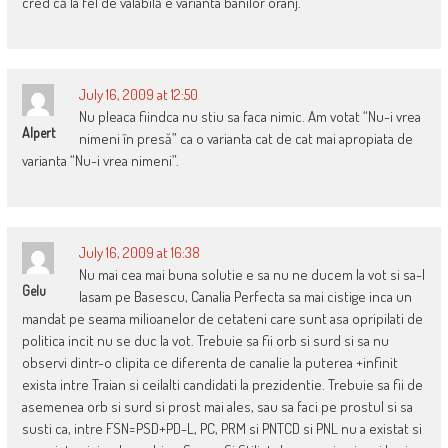
cred că la fel de valabilă e varianta banilor oranj.
July 16, 2009 at 12:50
Nu pleaca fiindca nu stiu sa faca nimic. Am votat “Nu-i vrea
Alpert
nimeni în presă” ca o varianta cat de cat mai apropiata de
varianta “Nu-i vrea nimeni”.
July 16, 2009 at 16:38
Nu mai cea mai buna solutie e sa nu ne ducem la vot si sa-l
Gelu
lasam pe Basescu, Canalia Perfecta sa mai cistige inca un
mandat pe seama milioanelor de cetateni care sunt asa opripilati de
politica incit nu se duc la vot. Trebuie sa fii orb si surd si sa nu
observi dintr-o clipita ce diferenta de canalie la puterea +infinit
exista intre Traian si ceilalti candidati la prezidentie. Trebuie sa fii de
asemenea orb si surd si prost mai ales, sau sa faci pe prostul si sa
susti ca, intre FSN=PSD+PD-L, PC, PRM si PNTCD si PNL nu a existat si