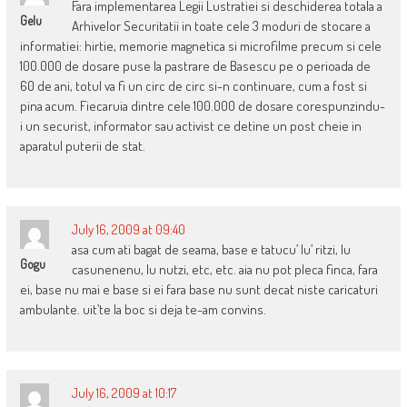
Fara implementarea Legii Lustratiei si deschiderea totala a
Gelu
Arhivelor Securitatii in toate cele 3 moduri de stocare a
informatiei: hirtie, memorie magnetica si microfilme precum si cele
100.000 de dosare puse la pastrare de Basescu pe o perioada de
60 de ani, totul va fi un circ de circ si-n continuare, cum a fost si
pina acum. Fiecaruia dintre cele 100.000 de dosare corespunzindu-
i un securist, informator sau activist ce detine un post cheie in
aparatul puterii de stat.
July 16, 2009 at 09:40
asa cum ati bagat de seama, base e tatucu’ lu’ ritzi, lu
Gogu
casunenenu, lu nutzi, etc, etc. aia nu pot pleca finca, fara
ei, base nu mai e base si ei fara base nu sunt decat niste caricaturi
ambulante. uit’te la boc si deja te-am convins.
July 16, 2009 at 10:17