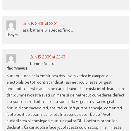
July 15, 2009 at 22:31
aaa, batranelul suedez fiind….
Danym
July 15, 2009 at 22:43
Domnu’ Vector,
Maximmouse
Sunt bucuros ca la emisiunea dvs. , vom vedea in campania
electorala pe toti contracandidatii asimetricului.este un gest
onorabil in acest marasm pe care il traim…dar…exista intotdeauna un
dar…dumneavoastra aveti un mare si de netrecut cu vederea defect
:nu sunteti credibil in aceasta speta! Nu va grabiti sa va indignati!
Sprijiniti contracanditati, analizati cu infrigurare sondaje, comentati
fapte politice abominabile..etc.Intrebarea este : De ce? Aveti
curiozitatea si convingerile unui alegator?NU! Conform propriilor
declaratii. Ca oanadobre face jocul acesta cu un scop, mie imi este