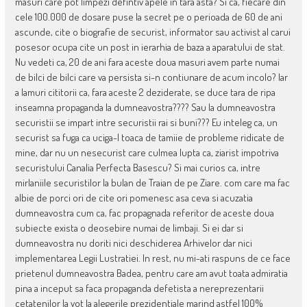
masuri care pot limpezi defintiv apele in tara asta? Si ca, fiecare din
cele 100.000 de dosare puse la secret pe o perioada de 60 de ani
ascunde, cite o biografie de securist, informator sau activist al carui
posesor ocupa cite un post in ierarhia de baza a aparatului de stat.
Nu vedeti ca, 20 de ani fara aceste doua masuri avem parte numai
de bilci de bilci care va persista si-n contiunare de acum incolo? Iar
a lamuri cititorii ca, fara aceste 2 deziderate, se duce tara de ripa
inseamna propaganda la dumneavostra???? Sau la dumneavostra
securistii se impart intre securistii rai si buni??? Eu inteleg ca, un
securist sa fuga ca uciga-l toaca de tamiie de probleme ridicate de
mine, dar nu un nesecurist care culmea lupta ca, ziarist impotriva
securistului Canalia Perfecta Basescu? Si mai curios ca, intre
mirlaniile securistilor la bulan de Traian de pe Ziare. com care ma fac
albie de porci ori de cite ori pomenesc asa ceva si acuzatia
dumneavostra cum ca, fac propagnada referitor de aceste doua
subiecte exista o deosebire numai de limbaji. Si ei dar si
dumneavostra nu doriti nici deschiderea Arhivelor dar nici
implementarea Legii Lustratiei. In rest, nu mi-ati raspuns de ce face
prietenul dumneavostra Badea, pentru care am avut toata admiratia
pina a inceput sa faca propaganda defetista a nereprezentarii
cetatenilor la vot la alegerile prezidentiale marind astfel 100%