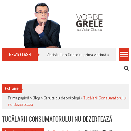
Skip
to
content
Cum îți schimbi, rapid, gratuit și eficient, furniz
NEWS FLASH
Esti aici:
Prima pagină >
Blog
>
Caruta cu deontologi
>
Ţucălarii Consumatorului
nu dezertează
ŢUCĂLARII CONSUMATORULUI NU DEZERTEAZĂ