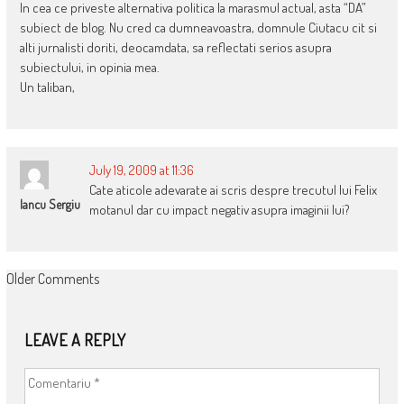
In cea ce priveste alternativa politica la marasmul actual, asta “DA”
subiect de blog. Nu cred ca dumneavoastra, domnule Ciutacu cit si
alti jurnalisti doriti, deocamdata, sa reflectati serios asupra
subiectului, in opinia mea.
Un taliban,
July 19, 2009 at 11:36
Cate aticole adevarate ai scris despre trecutul lui Felix
Iancu Sergiu
motanul dar cu impact negativ asupra imaginii lui?
COMMENT
Older Comments
NAVIGATION
LEAVE A REPLY