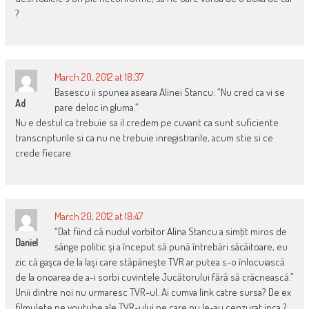
?
March 20, 2012 at 18:37
Basescu ii spunea aseara Alinei Stancu: “Nu cred ca vi se
Ad
pare deloc in gluma.”
Nu e destul ca trebuie sa il credem pe cuvant ca sunt suficiente
transcripturile si ca nu ne trebuie inregistrarile, acum stie si ce
crede fiecare.
March 20, 2012 at 18:47
“Dat fiind că nudul vorbitor Alina Stancu a simţit miros de
Daniel
sânge politic şi a început să pună întrebări sâcâitoare, eu
zic că gaşca de la Iaşi care stăpâneşte TVR ar putea s-o înlocuiască
de la onoarea de a-i sorbi cuvintele Jucătorului fără să crâcnească.”
Unii dintre noi nu urmaresc TVR-ul. Ai cumva link catre sursa? De ex
filmulete pe youtube ale TVR-ului pe care nu le-au cenzurat inca ?