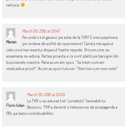
tehnice
March 20, 2012 at 20:47
Pe unde ii tot gasesc pe astia de la TVR? E vreo pepiniera
Marian
pe undeva de astfel de specimene? Cand a mai aparut
cate unul mai rasarit,a disparut foarte repede. Oricum,cine se
aseamana se-aduna. Partea proasta e ca sunt platiti pe bani grei din
buzunarele noastre. Pana acum am spus :”Sa traim cum am
votat,adica prost!”. Acum va spun tuturor :”Vom trai cum vom vota!”
March 20, 2012 at 20:53
La TVR s-au adunat toti “jurnalistii” favorabili lui
Florin Iulian
Basescu. TVR a devenit o televiziune de propaganda a
PDL pe banii contribuabililor.