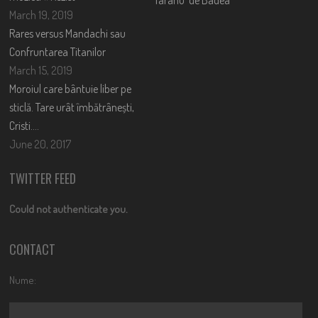
March 19, 2019
Rares versus Mandachi sau
Confruntarea Titanilor
March 15, 2019
Moroiul care bântuie liber pe
sticlă. Tare urât îmbătrânești,
Cristi….
June 20, 2017
TWITTER FEED
Could not authenticate you.
CONTACT
Nume: