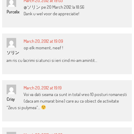
March 20, 2012 at 19:03
@ソリン pe 20 March 2012 la 18:56
Purcelix
Dank u wel voor de appreciatie!
March 20, 2012 at 19:09
op elk moment, neef !
ソリン
am ris cu lacrimi si atunci si ieri cind mi-am amintit…
March 20, 2012 at 19:19
Voi va dati seama ca sunt in total vreo 10 posturi romanesti
Crisy
(daca am numarat bine) care au ca obiect de activitate
“Zeus si pulymea”…