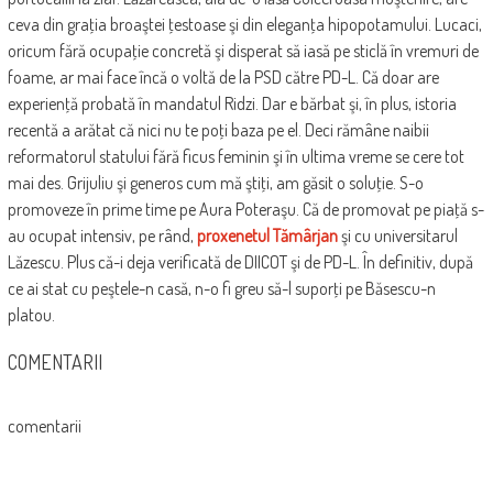
ceva din graţia broaştei ţestoase şi din eleganţa hipopotamului. Lucaci,
oricum fără ocupaţie concretă şi disperat să iasă pe sticlă în vremuri de
foame, ar mai face încă o voltă de la PSD către PD-L. Că doar are
experienţă probată în mandatul Ridzi. Dar e bărbat şi, în plus, istoria
recentă a arătat că nici nu te poţi baza pe el. Deci rămâne naibii
reformatorul statului fără ficus feminin şi în ultima vreme se cere tot
mai des. Grijuliu şi generos cum mă ştiţi, am găsit o soluţie. S-o
promoveze în prime time pe Aura Poteraşu. Că de promovat pe piaţă s-
au ocupat intensiv, pe rând,
proxenetul Tămârjan
şi cu universitarul
Lăzescu. Plus că-i deja verificată de DIICOT şi de PD-L. În definitiv, după
ce ai stat cu peştele-n casă, n-o fi greu să-l suporţi pe Băsescu-n
platou.
COMENTARII
comentarii