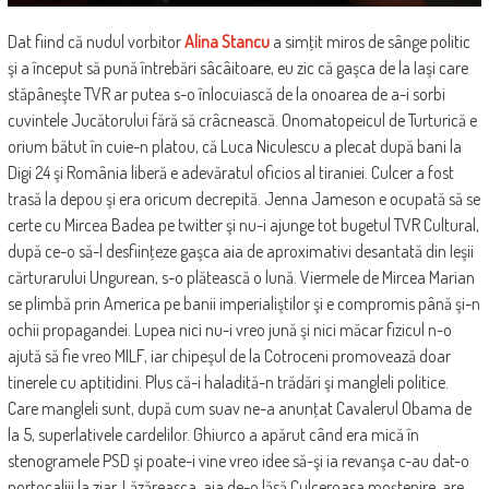
Dat fiind că nudul vorbitor
Alina Stancu
a simţit miros de sânge politic
şi a început să pună întrebări sâcâitoare, eu zic că gaşca de la Iaşi care
stăpâneşte TVR ar putea s-o înlocuiască de la onoarea de a-i sorbi
cuvintele Jucătorului fără să crâcnească. Onomatopeicul de Turturică e
orium bătut în cuie-n platou, că Luca Niculescu a plecat după bani la
Digi 24 şi România liberă e adevăratul oficios al tiraniei. Culcer a fost
trasă la depou şi era oricum decrepită. Jenna Jameson e ocupată să se
certe cu Mircea Badea pe twitter şi nu-i ajunge tot bugetul TVR Cultural,
după ce-o să-l desfiinţeze gaşca aia de aproximativi desantată din Ieşii
cărturarului Ungurean, s-o plătească o lună. Viermele de Mircea Marian
se plimbă prin America pe banii imperialiştilor şi e compromis până şi-n
ochii propagandei. Lupea nici nu-i vreo jună şi nici măcar fizicul n-o
ajută să fie vreo MILF, iar chipeşul de la Cotroceni promovează doar
tinerele cu aptitidini. Plus că-i haladită-n trădări şi mangleli politice.
Care mangleli sunt, după cum suav ne-a anunţat Cavalerul Obama de
la 5, superlativele cardelilor. Ghiurco a apărut când era mică în
stenogramele PSD şi poate-i vine vreo idee să-şi ia revanşa c-au dat-o
portocaliii la ziar. Lăzăreasca, aia de-o lăsă Culceroasa moştenire, are