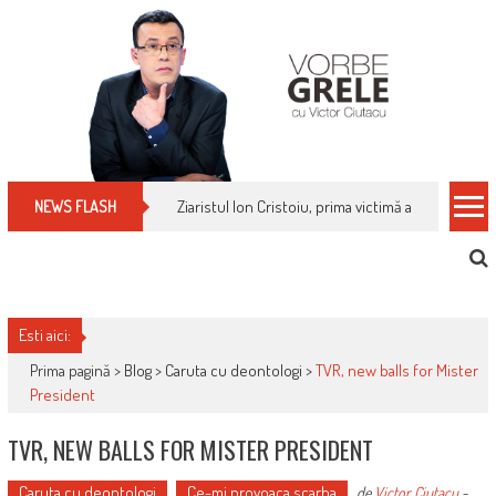
Skip
to
content
Cum îți schimbi, rapid, gratuit și eficient, furniz
NEWS FLASH
Esti aici:
Prima pagină >
Blog
>
Caruta cu deontologi
>
TVR, new balls for Mister
President
TVR, NEW BALLS FOR MISTER PRESIDENT
Caruta cu deontologi
Ce-mi provoaca scarba
de
Victor Ciutacu
-