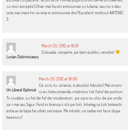
cu mici exceptii).Chiar mai faceti emisiunea cu Iuliana, sau nu ii dau
voie mai marii tvr sa vina in emisiunea dvs?Excelent mottoul ANTENEI
3
March 20, 2012 at 18:01
Colcaiala, serparie, pe bani publici, veselie!
Lucian Dobrovicescu
March 20, 2012 at 18:09
Ce scrii, tu ,straine, e absolut fabulos! Mai incerc
Un Liberal Optimist
si eu telecomanda, intalnesc tot felul de posturi
Tv ciudate, cu fel de fel de moderatori , pe care nu stiu de pe unde
sa-i mai iau.Sigur, fiind in bransa ii stii pe toti. Inteleg ca toti teleastii
astia au la baza facultati serioase. Ma intreb, ce naiba vor face dupa
basescu?