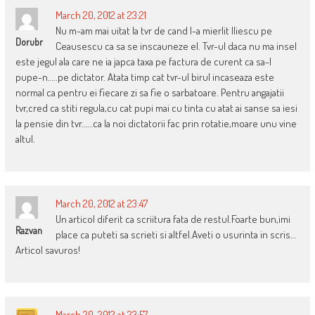
March 20, 2012 at 23:21
Nu m-am mai uitat la tvr de cand l-a mierlit Iliescu pe
Dorubr
Ceausescu ca sa se inscauneze el. Tvr-ul daca nu ma insel
este jegul ala care ne ia japca taxa pe factura de curent ca sa-l
pupe-n…..pe dictator. Atata timp cat tvr-ul birul incaseaza este
normal ca pentru ei fiecare zi sa fie o sarbatoare. Pentru angajatii
tvr,cred ca stiti regula,cu cat pupi mai cu tinta cu atat ai sanse sa iesi
la pensie din tvr……ca la noi dictatorii fac prin rotatie,moare unu vine
altul.
March 20, 2012 at 23:47
Un articol diferit ca scriitura fata de restul.Foarte bun,imi
Razvan
place ca puteti sa scrieti si altfel.Aveti o usurinta in scris…
Articol savuros!
March 20, 2012 at 23:57