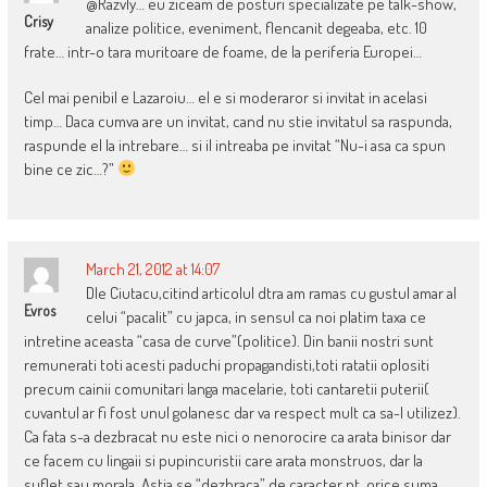
@Razvly… eu ziceam de posturi specializate pe talk-show,
Crisy
analize politice, eveniment, flencanit degeaba, etc. 10
frate… intr-o tara muritoare de foame, de la periferia Europei…
Cel mai penibil e Lazaroiu… el e si moderaror si invitat in acelasi
timp… Daca cumva are un invitat, cand nu stie invitatul sa raspunda,
raspunde el la intrebare… si il intreaba pe invitat “Nu-i asa ca spun
bine ce zic…?”
March 21, 2012 at 14:07
Dle Ciutacu,citind articolul dtra am ramas cu gustul amar al
Evros
celui “pacalit” cu japca, in sensul ca noi platim taxa ce
intretine aceasta “casa de curve”(politice). Din banii nostri sunt
remunerati toti acesti paduchi propagandisti,toti ratatii oplositi
precum cainii comunitari langa macelarie, toti cantaretii puterii(
cuvantul ar fi fost unul golanesc dar va respect mult ca sa-l utilizez).
Ca fata s-a dezbracat nu este nici o nenorocire ca arata binisor dar
ce facem cu lingaii si pupincuristii care arata monstruos, dar la
suflet sau morala. Astia se “dezbraca” de caracter pt. orice suma,