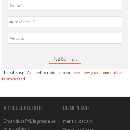
This site uses Akismet to reduce spam.
Learn how your comment data
is processed
.
ARTICOLE RECENTE:
CE-MI PLACE:
Orban duce PNL la groapa pe
mana.ciutacu.ro
muzica #Rezist
Taranu’ de Badea