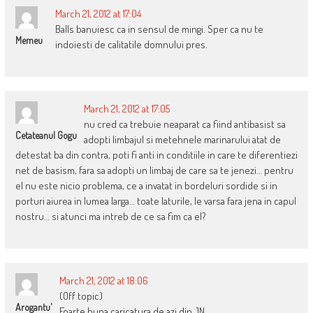
March 21, 2012 at 17:04
Balls banuiesc ca in sensul de mingi. Sper ca nu te
Memeu
indoiesti de calitatile domnului pres.
March 21, 2012 at 17:05
nu cred ca trebuie neaparat ca fiind antibasist sa
Cetateanul Gogu
adopti limbajul si metehnele marinarului atat de
detestat ba din contra, poti fi anti in conditiile in care te diferentiezi
net de basism, fara sa adopti un limbaj de care sa te jenezi… pentru
el nu este nicio problema, ce a invatat in bordeluri sordide si in
porturi aiurea in lumea larga… toate laturile, le varsa fara jena in capul
nostru… si atunci ma intreb de ce sa fim ca el?
March 21, 2012 at 18:06
(Off topic)
Arogantu'
Foarte buna caricatura de azi din JN.