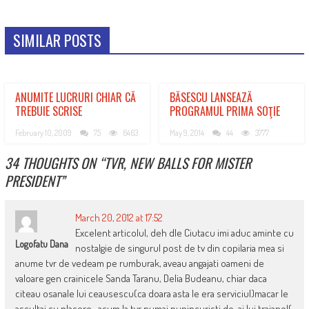
SIMILAR POSTS
ANUMITE LUCRURI CHIAR CĂ
BĂSESCU LANSEAZĂ
TREBUIE SCRISE
PROGRAMUL PRIMA SOŢIE
February 10, 2009
75
6463
May 9, 2014
44
3777
34 THOUGHTS ON “
TVR, NEW BALLS FOR MISTER
PRESIDENT
”
March 20, 2012 at 17:52
Excelent articolul, deh dle Ciutacu imi aduc aminte cu
Logofatu Dana
nostalgie de singurul post de tv din copilaria mea si
anume tvr de vedeam pe rumburak, aveau angajati oameni de
valoare gen crainicele Sanda Taranu, Delia Budeanu, chiar daca
citeau osanale lui ceausescu(ca doara asta le era serviciul)macar le
ascultai cu placere , acum la tvr numai pupincuristi de-ai lui traianel(