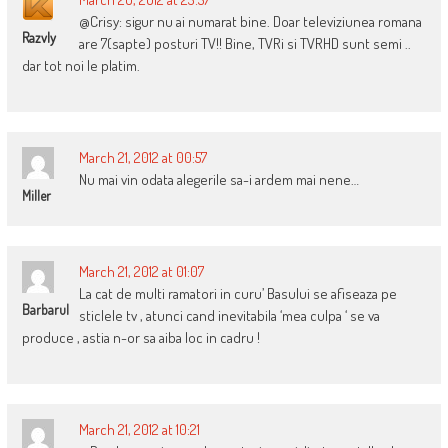
@Crisy: sigur nu ai numarat bine. Doar televiziunea romana
RazvIy
are 7(sapte) posturi TV!! Bine, TVRi si TVRHD sunt semi ..
dar tot noi le platim.
March 21, 2012 at 00:57
Nu mai vin odata alegerile sa-i ardem mai nene…
Miller
March 21, 2012 at 01:07
La cat de multi ramatori in curu’ Basului se afiseaza pe
Barbarul
sticlele tv , atunci cand inevitabila ‘mea culpa ‘ se va
produce , astia n-or sa aiba loc in cadru !
March 21, 2012 at 10:21