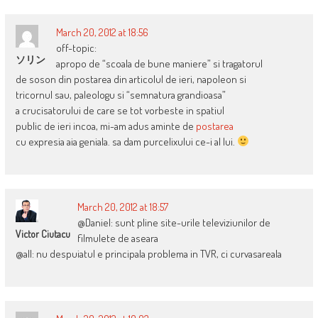
March 20, 2012 at 18:56
off-topic:
ソリン
apropo de “scoala de bune maniere” si tragatorul
de soson din postarea din articolul de ieri, napoleon si
tricornul sau, paleologu si “semnatura grandioasa”
a crucisatorului de care se tot vorbeste in spatiul
public de ieri incoa, mi-am adus aminte de
postarea
cu expresia aia geniala. sa dam purcelixului ce-i al lui.
March 20, 2012 at 18:57
@Daniel: sunt pline site-urile televiziunilor de
Victor Ciutacu
filmulete de aseara
@all: nu despuiatul e principala problema in TVR, ci curvasareala