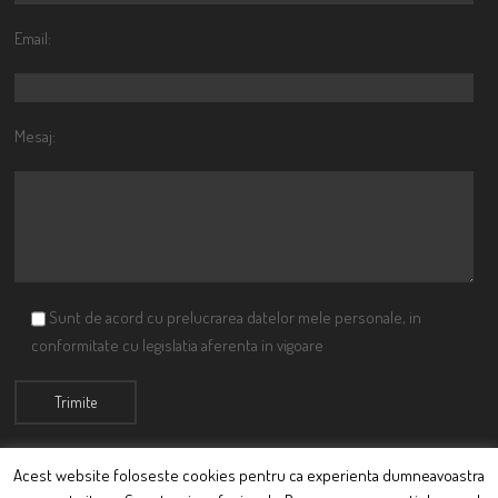
Email:
Mesaj:
Sunt de acord cu prelucrarea datelor mele personale, in
conformitate cu legislatia aferenta in vigoare
Acest website foloseste cookies pentru ca experienta dumneavoastra