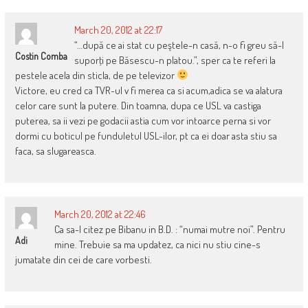
March 20, 2012 at 22:17
“…după ce ai stat cu peştele-n casă, n-o fi greu să-l
Costin Comba
suporţi pe Băsescu-n platou.”, sper ca te referi la
pestele acela din sticla, de pe televizor
Victore, eu cred ca TVR-ul v fi merea ca si acum,adica se va alatura
celor care sunt la putere. Din toamna, dupa ce USL va castiga
puterea, sa ii vezi pe godacii astia cum vor intoarce perna si vor
dormi cu boticul pe funduletul USL-ilor, pt ca ei doar asta stiu sa
faca, sa slugareasca.
March 20, 2012 at 22:46
Ca sa-l citez pe Bibanu in B.D. : “numai mutre noi”. Pentru
Adi
mine. Trebuie sa ma updatez, ca nici nu stiu cine-s
jumatate din cei de care vorbesti.