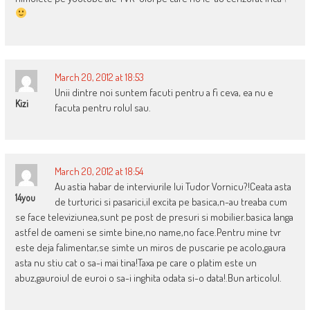
March 20, 2012 at 18:53
Unii dintre noi suntem facuti pentru a fi ceva, ea nu e
Kizi
facuta pentru rolul sau.
March 20, 2012 at 18:54
Au astia habar de interviurile lui Tudor Vornicu?!Ceata asta
14you
de turturici si pasarici,il excita pe basica,n-au treaba cum
se face televiziunea,sunt pe post de presuri si mobilier.basica langa
astfel de oameni se simte bine,no name,no face.Pentru mine tvr
este deja falimentar,se simte un miros de puscarie pe acolo,gaura
asta nu stiu cat o sa-i mai tina!Taxa pe care o platim este un
abuz,gauroiul de euroi o sa-i inghita odata si-o data!.Bun articolul.