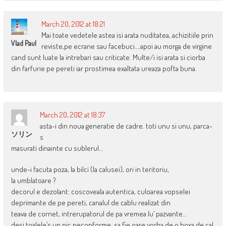
March 20, 2012 at 18:21
Mai toate vedetele astea isi arata nuditatea, achizitiile prin
Vlad Paul
reviste,pe ecrane sau facebuci….apoi au morga de virgine
cand sunt luate la intrebari sau criticate. Multe/i isi arata si ciorba
din farfurie pe pereti iar prostimea exaltata ureaza pofta buna.
March 20, 2012 at 18:37
asta-i din noua generatie de cadre. toti unu si unu, parca-
ソリン
s
masurati dinainte cu sublerul…
unde-i facuta poza, la bilci (la calusei), ori in teritoriu,
la umblatoare ?
decorul e dezolant: coscoveala autentica, culoarea vopselei
deprimante de pe pereti, canalul de cablu realizat din
teava de cornet, intrerupatorul de pa vremea lu’ pazvante…
desi toalele’s un pic neconforme, sa fie oare vorba de o boxa de cal