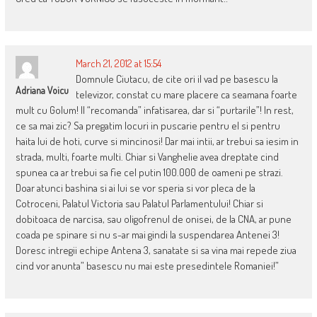
March 21, 2012 at 15:54
Domnule Ciutacu, de cite ori il vad pe basescu la
Adriana Voicu
televizor, constat cu mare placere ca seamana foarte
mult cu Golum! Il “recomanda” infatisarea, dar si “purtarile”! In rest,
ce sa mai zic? Sa pregatim locuri in puscarie pentru el si pentru
haita lui de hoti, curve si mincinosi! Dar mai intii, ar trebui sa iesim in
strada, multi, foarte multi. Chiar si Vanghelie avea dreptate cind
spunea ca ar trebui sa fie cel putin 100.000 de oameni pe strazi.
Doar atunci bashina si ai lui se vor speria si vor pleca de la
Cotroceni, Palatul Victoria sau Palatul Parlamentului! Chiar si
dobitoaca de narcisa, sau oligofrenul de onisei, de la CNA, ar pune
coada pe spinare si nu s-ar mai gindi la suspendarea Antenei 3!
Doresc intregii echipe Antena 3, sanatate si sa vina mai repede ziua
cind vor anunta” basescu nu mai este presedintele Romaniei!”