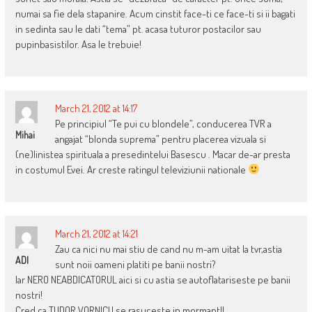
numai sa fie dela stapanire. Acum cinstit face-ti ce face-ti si ii bagati
in sedinta sau le dati “tema” pt. acasa tuturor postacilor sau
pupinbasistilor. Asa le trebuie!
March 21, 2012 at 14:17
Pe principiul “Te pui cu blondele”, conducerea TVR a
Mihai
angajat “blonda suprema” pentru placerea vizuala si
(ne)linistea spirituala a presedintelui Basescu . Macar de-ar presta
in costumul Evei. Ar creste ratingul televiziunii nationale
March 21, 2012 at 14:21
Zau ca nici nu mai stiu de cand nu m-am uitat la tvr,astia
ADI
sunt noii oameni platiti pe banii nostri?
Iar NERO NEABDICATORUL aici si cu astia se autoflatariseste pe banii
nostri!
Cred ca TUDOR VORNICU se rasuceste in mormant!!