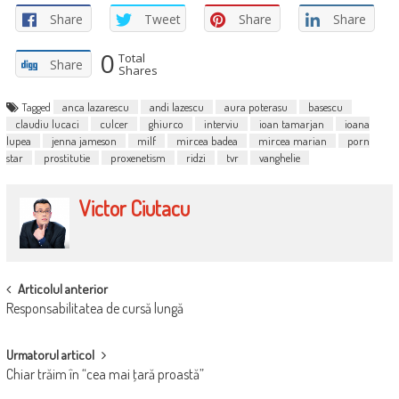
Share
Tweet
Share
Share
0
Total
Share
Shares
Tagged
anca lazarescu
andi lazescu
aura poterasu
basescu
claudiu lucaci
culcer
ghiurco
interviu
ioan tamarjan
ioana
lupea
jenna jameson
milf
mircea badea
mircea marian
porn
star
prostitutie
proxenetism
ridzi
tvr
vanghelie
Victor Ciutacu
POST
Articolul anterior
Responsabilitatea de cursă lungă
NAVIGATION
Urmatorul articol
Chiar trăim în “cea mai ţară proastă”