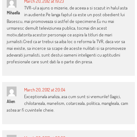
March 20, 2012 at 19:23
TVR-ul a ajuns o mizerie, de aceea a si scazut in halul asta
Mihaella
in audiente.Pe langa faptul ca este un post obedient lui
Basescu, mai promoveaza si astfel de specimene.Eu nu mai
urmaresc demult televiziunea publica, tocmai din acest
motiv,datorita acestor personaje ce aspira la titluri de mari
jurnalisti.Cred ca ar trebui sa aiba loc o reforma la TVR, daca vor sa
mai existe, sa incerce sa scape de aceste nulitati si sa promoveze
adevarati jurnalisti, sunt destui oameni inteligenti cu aptitudini
profesionale care sunt dati la o parte din presa.
March 20, 2012 at 20:04
Exceptionala analiza, asa cum sunt si vremurile! Gagici,
Alien
chilotareala, manelism, cotarceala, politica, mangleala, cam
astea ar fi cuvintele cheie.