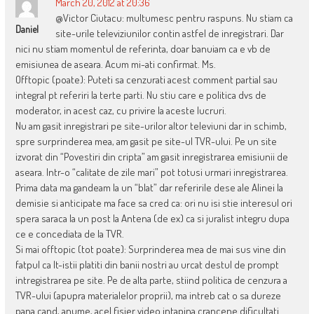
March 20, 2012 at 20:36
@Victor Ciutacu: multumesc pentru raspuns. Nu stiam ca
Daniel
site-urile televiziunilor contin astfel de inregistrari. Dar
nici nu stiam momentul de referinta, doar banuiam ca e vb de
emisiunea de aseara. Acum mi-ati confirmat. Ms.
Offtopic (poate): Puteti sa cenzurati acest comment partial sau
integral pt referiri la terte parti. Nu stiu care e politica dvs de
moderator, in acest caz, cu privire la aceste lucruri.
Nu am gasit inregistrari pe site-urilor altor televiuni dar in schimb,
spre surprinderea mea, am gasit pe site-ul TVR-ului. Pe un site
izvorat din “Povestiri din cripta” am gasit inregistrarea emisiunii de
aseara. Intr-o “calitate de zile mari” pot totusi urmari inregistrarea.
Prima data ma gandeam la un “blat” dar referirile dese ale Alinei la
demisie si anticipate ma face sa cred ca: ori nu isi stie interesul ori
spera saraca la un post la Antena (de ex) ca si juralist integru dupa
ce e concediata de la TVR.
Si mai offtopic (tot poate): Surprinderea mea de mai sus vine din
fatpul ca It-istii platiti din banii nostri au urcat destul de prompt
intregistrarea pe site. Pe de alta parte, stiind politica de cenzura a
TVR-ului (apupra materialelor proprii), ma intreb cat o sa dureze
pana cand, anume, acel fisier video intapina crancene dificultati