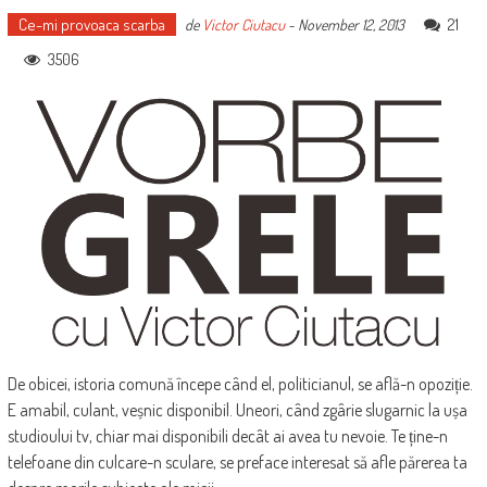
Ce-mi provoaca scarba
21
de
Victor Ciutacu
-
November 12, 2013
3506
De obicei, istoria comună începe când el, politicianul, se află-n opoziție.
E amabil, culant, veșnic disponibil. Uneori, când zgârie slugarnic la ușa
studioului tv, chiar mai disponibili decât ai avea tu nevoie. Te ține-n
telefoane din culcare-n sculare, se preface interesat să afle părerea ta