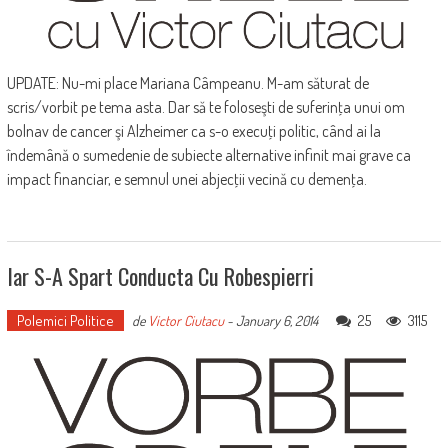
UPDATE: Nu-mi place Mariana Câmpeanu. M-am săturat de
scris/vorbit pe tema asta. Dar să te foloseşti de suferinţa unui om
bolnav de cancer şi Alzheimer ca s-o execuţi politic, când ai la
îndemână o sumedenie de subiecte alternative infinit mai grave ca
impact financiar, e semnul unei abjecţii vecină cu demenţa.
Iar S-A Spart Conducta Cu Robespierri
Polemici Politice
25
3115
de
Victor Ciutacu
-
January 6, 2014