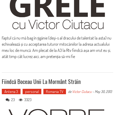
Faptul că nu mă bag în țigănie (deşi-s al dracului de talentat la asta) nu
echivalează și cu acceptarea tuturor mitocăniilor la adresa actualului
meu loc de muncă. Am plecat de la A3 la Rtv fiindcă așa am vrut eu și,
atât timp cât lucrez aici, am pretenția să-mi fie
Fiindcă Boceau Unii La Mormânt Străin
Antena 3
personal
Romania TV
de
Victor Ciutacu
-
May 30, 2013
23
3323