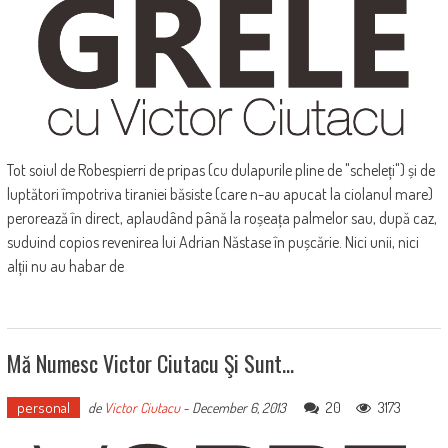
Tot soiul de Robespierri de pripas (cu dulapurile pline de "scheleți") și de
luptători împotriva tiraniei băsiste (care n-au apucat la ciolanul mare)
perorează în direct, aplaudând până la roșeața palmelor sau, după caz,
suduind copios revenirea lui Adrian Năstase în pușcărie. Nici unii, nici
alții nu au habar de
Mă Numesc Victor Ciutacu Şi Sunt…
personal
20
3173
de
Victor Ciutacu
-
December 6, 2013