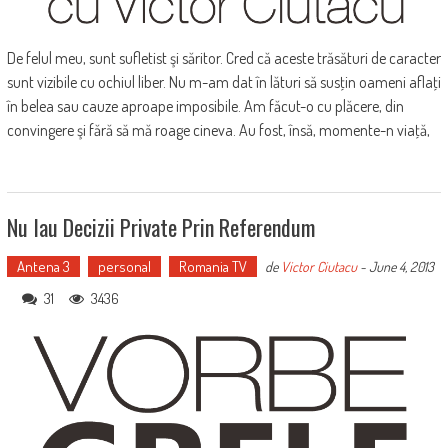
De felul meu, sunt sufletist şi săritor. Cred că aceste trăsături de caracter
sunt vizibile cu ochiul liber. Nu m-am dat în lături să susţin oameni aflaţi
în belea sau cauze aproape imposibile. Am făcut-o cu plăcere, din
convingere şi fără să mă roage cineva. Au fost, însă, momente-n viaţă,
Nu Iau Decizii Private Prin Referendum
Antena 3
personal
Romania TV
de
Victor Ciutacu
-
June 4, 2013
31
3436