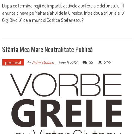
Dupa ce termina regii de impartit activele aurifere ale defunctului, il
anunta cineva pe Maharajahul de la Ciresica, intre doua triluri ale lu'
Gigi Bivolu', ca a murit si Costica Stefanescu?
Sfânta Mea Mare Neutralitate Publică
personal
33
3178
de
Victor Ciutacu
-
June 6, 2013