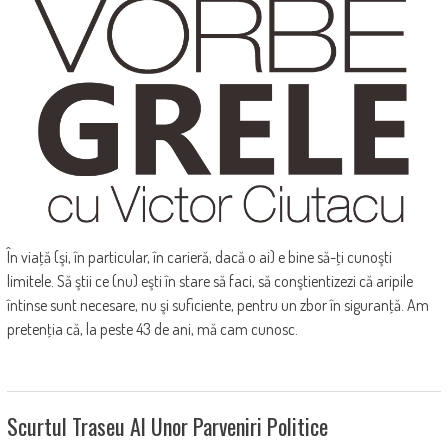
În viaţă (şi, în particular, în carieră, dacă o ai) e bine să-ţi cunoşti
limitele. Să ştii ce (nu) eşti în stare să faci, să conştientizezi că aripile
întinse sunt necesare, nu şi suficiente, pentru un zbor în siguranţă. Am
pretenţia că, la peste 43 de ani, mă cam cunosc.
Scurtul Traseu Al Unor Parveniri Politice