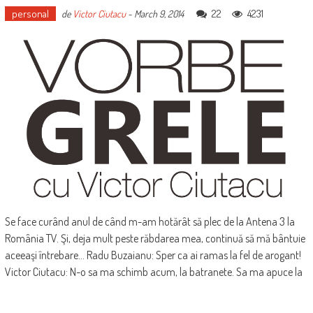
personal
22
4231
de
Victor Ciutacu
-
March 9, 2014
Se face curând anul de când m-am hotărât să plec de la Antena 3 la
România TV. Şi, deja mult peste răbdarea mea, continuă să mă bântuie
aceeaşi întrebare... Radu Buzaianu: Sper ca ai ramas la fel de arogant!
Victor Ciutacu: N-o sa ma schimb acum, la batranete. Sa ma apuce la