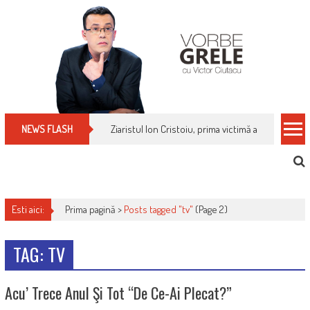
Skip
to
content
Ziaristul Ion Cristoiu, prima victimă a noi cenzuri 
NEWS FLASH
Esti aici:
Prima pagină >
Posts tagged "tv"
(Page 2)
TAG: TV
Acu’ Trece Anul Şi Tot “de Ce-Ai Plecat?”