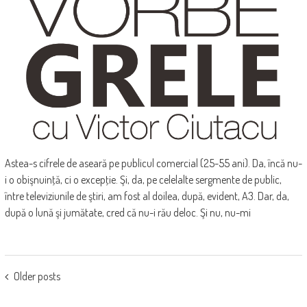
Astea-s cifrele de aseară pe publicul comercial (25-55 ani). Da, încă nu-
i o obişnuinţă, ci o excepţie. Şi, da, pe celelalte sergmente de public,
între televiziunile de ştiri, am fost al doilea, după, evident, A3. Dar, da,
după o lună şi jumătate, cred că nu-i rău deloc. Şi nu, nu-mi
POSTS
Older posts
NAVIGATION