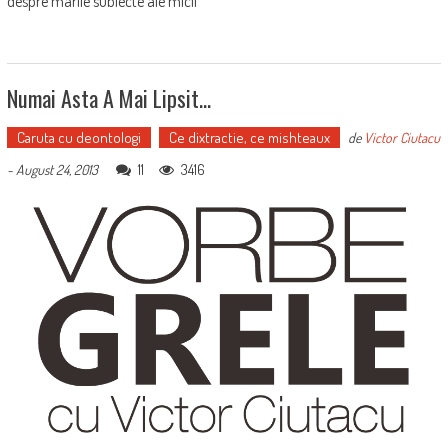
despre marile subiecte ale micii
Numai Asta A Mai Lipsit…
Caruta cu deontologi
Ce dixtractie, ce mishteaux
de
Victor Ciutacu
11
3416
-
August 24, 2013