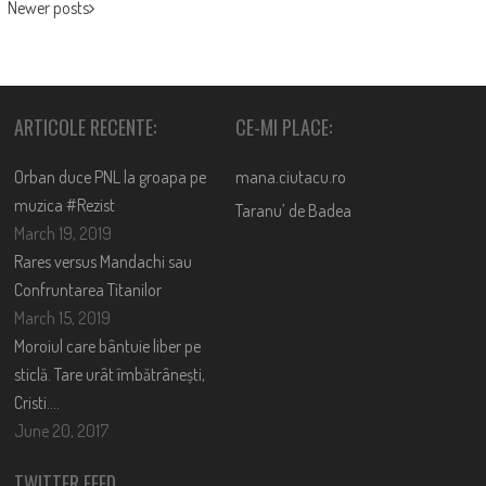
Newer posts
ARTICOLE RECENTE:
CE-MI PLACE:
Orban duce PNL la groapa pe
mana.ciutacu.ro
muzica #Rezist
Taranu’ de Badea
March 19, 2019
Rares versus Mandachi sau
Confruntarea Titanilor
March 15, 2019
Moroiul care bântuie liber pe
sticlă. Tare urât îmbătrânești,
Cristi….
June 20, 2017
TWITTER FEED