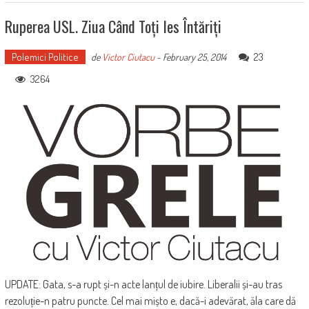
Ruperea USL. Ziua Când Toți Ies Întăriți
Polemici Politice
23
de
Victor Ciutacu
-
February 25, 2014
3264
UPDATE: Gata, s-a rupt și-n acte lanțul de iubire. Liberalii și-au tras
rezoluție-n patru puncte. Cel mai mișto e, dacă-i adevărat, ăla care dă