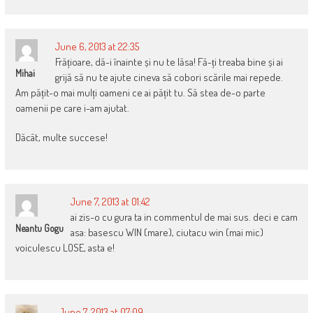
June 6, 2013 at 22:35
Frățioare, dă-i înainte și nu te lăsa! Fă-ți treaba bine și ai
Mihai
grijă să nu te ajute cineva să cobori scările mai repede.
Am pățit-o mai mulți oameni ce ai pățit tu. Să stea de-o parte
oamenii pe care i-am ajutat.
Dăcât, multe succese!
June 7, 2013 at 01:42
ai zis-o cu gura ta in commentul de mai sus. deci e cam
Neantu Gogu
asa: basescu WIN (mare), ciutacu win (mai mic)
voiculescu LOSE, asta e!
June 7, 2013 at 07:09