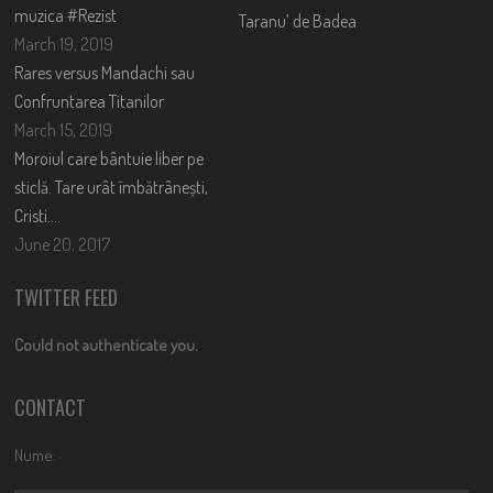
muzica #Rezist
Taranu’ de Badea
March 19, 2019
Rares versus Mandachi sau
Confruntarea Titanilor
March 15, 2019
Moroiul care bântuie liber pe
sticlă. Tare urât îmbătrânești,
Cristi….
June 20, 2017
TWITTER FEED
Could not authenticate you.
CONTACT
Nume: