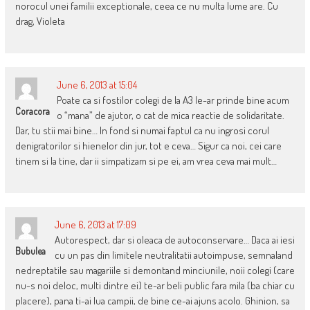
norocul unei familii exceptionale, ceea ce nu multa lume are. Cu
drag, Violeta
June 6, 2013 at 15:04
Poate ca si fostilor colegi de la A3 le-ar prinde bine acum
Coracora
o “mana” de ajutor, o cat de mica reactie de solidaritate.
Dar, tu stii mai bine… In fond si numai faptul ca nu ingrosi corul
denigratorilor si hienelor din jur, tot e ceva… Sigur ca noi, cei care
tinem si la tine, dar ii simpatizam si pe ei, am vrea ceva mai mult…
June 6, 2013 at 17:09
Autorespect, dar si oleaca de autoconservare… Daca ai iesi
Bubulea
cu un pas din limitele neutralitatii autoimpuse, semnaland
nedreptatile sau magariile si demontand minciunile, noii colegi (care
nu-s noi deloc, multi dintre ei) te-ar beli public fara mila (ba chiar cu
placere), pana ti-ai lua campii, de bine ce-ai ajuns acolo. Ghinion, sa