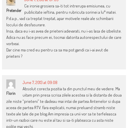
Ce ironie grosiera sa-ti tot intrerupa emisiunea, cu
Pretender
publicitate ieftina, pentru rubricuta sorinei a lu° matei.
P.d.a.p., vad ca treptat treptat, apar motivele reale ale schimbarii
locului de desfasurare.
Insa, daca eu i-as avea de prieteni adevarati, nu i-as lasa de izbeliste.
Adica nu as face precum ei, tocmai datorita autorespectului de care
vorbeai.
Dar cine ma cred eu pentru ca sa ma pot gandi ca i-ai avut de
prieteni ?
June 7, 2013 at 09:08
Absolut corecta pozitia ta din punctul meu de vedere. Ma
Florin
uitam prin presa scrisa zilele acestea si la distanta de doua
zile niste “prieteni” te dadeau mai intai de partea Antenelor si dupa
aceea de partea RTV. Fara explicatii, numai preluand stramb niste
texte ale tale de pe blog.Am impresia ca unii vor sa te terfeleasca
intr-un razboi care nu este al tau si sa-ti plateasca cu asta niste
polite mai vechi.