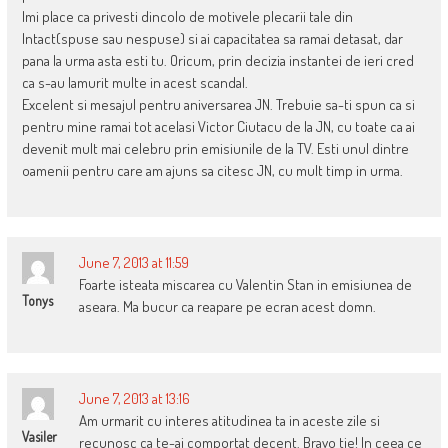
Imi place ca privesti dincolo de motivele plecarii tale din
Intact(spuse sau nespuse) si ai capacitatea sa ramai detasat, dar
pana la urma asta esti tu. Oricum, prin decizia instantei de ieri cred
ca s-au lamurit multe in acest scandal.
Excelent si mesajul pentru aniversarea JN. Trebuie sa-ti spun ca si
pentru mine ramai tot acelasi Victor Ciutacu de la JN, cu toate ca ai
devenit mult mai celebru prin emisiunile de la TV. Esti unul dintre
oamenii pentru care am ajuns sa citesc JN, cu mult timp in urma.
June 7, 2013 at 11:59
Foarte isteata miscarea cu Valentin Stan in emisiunea de
Tonys
aseara. Ma bucur ca reapare pe ecran acest domn.
June 7, 2013 at 13:16
Am urmarit cu interes atitudinea ta in aceste zile si
Vasiler
recunosc ca te-ai comportat decent. Bravo tie! In ceea ce