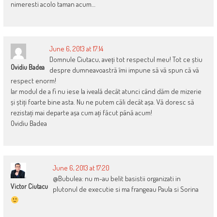
nimeresti acolo taman acum…
June 6, 2013 at 17:14
Domnule Ciutacu, aveți tot respectul meu! Tot ce știu
Ovidiu Badea
despre dumneavoastră îmi impune să vă spun că vă
respect enorm!
Iar modul de a fi nu iese la iveală decât atunci când dăm de mizerie
și știți foarte bine asta. Nu ne putem căli decât așa. Vă doresc să
rezistați mai departe așa cum ați făcut până acum!
Ovidiu Badea
June 6, 2013 at 17:20
@Bubulea: nu m-au belit basistii organizati in
Victor Ciutacu
plutonul de executie si ma frangeau Paula si Sorina