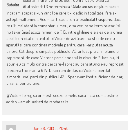
@adrian: Frate, ce haios esti ! Cum ai dat-o p-aia cu
Bubulea
A(utostrada) 3 neterminata ! Atata am ras de glumita asta
incat am scapat si-un vant (pe care ti-l dedic in totalitate, fara s-
astept multumiri)… Acum sa-ti dau si un (nesolicitat) raspuns. Daca
te uiti mai atent la comentariul meu, o sa vezi ca se termina asa: “si
nu te-ar (mai) acuza nimeni de .”. Ei, intre ghilimelele alea de la urma
se afla un citat din textul lui Victor de azi (care nu stiu de ce nu a
aparut) si care continea motivele pentru care l-ar putea acuza
cineva. Cat despre simpatia publicului A3, ai fost p-aici in ultimele
saptamani, de cand Victor a parasit postul in discutie ? Daca nu, iti
spun eu ca multi dintre cei care-l apreciau pana atunci i-au reprosat
plecarea (tocmai) la RTV. De aici am dedus ca Victor a pierdut
simpatia unei parti din publicul A3… Sper c-am fost suficient de clar,
chiar si pentru tine.
@Victor: Te rog sa primesti scuzele mele, daca – asa cum sustine
adrian – am abuzat azi de rabdarea ta.
June 6, 2013 at 20:44