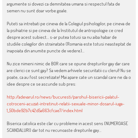
argumente si dovezi ca demnitatea umana si respectul fata de
semen nu sunt doar vorbe goale.
Puteti sa intrebati pe cineva de la Colegiul psihologilor, pe cineva de
la psihiatrie si pe cineva de la Institutul de antropologie ce cred
despre acest subiect… s-ar putea totusi sa nu aiba habar de
studiile colegilor din strainatate (Romania este totusi neasteptat de
inapoiata din anumite puncte de vedere)…
Nu zice nimeni nimic de BOR care se opune drepturilor gay dar care
are clerici ce sunt gay? Sa vedem arhivele securitatii cu clerul! Nu se
poate, ca au fost secretizate! Mai apare cate un scandal care ne da o
idee despre ce se ascunde sub pres:
http://adevarul.ro/news/bucuresti/parohul-bisericii-palatul-
cotroceni-acuzat-intretinut-relatii-sexuale-minor-dosarul-iuga-
1_50bde92b7c42d5a663cfcae7/index.html
Biserica catolica este clar cu probleme in acest sens (NUMEROASE
SCANDALURI) dar tot nu recunoaste drepturile gay…