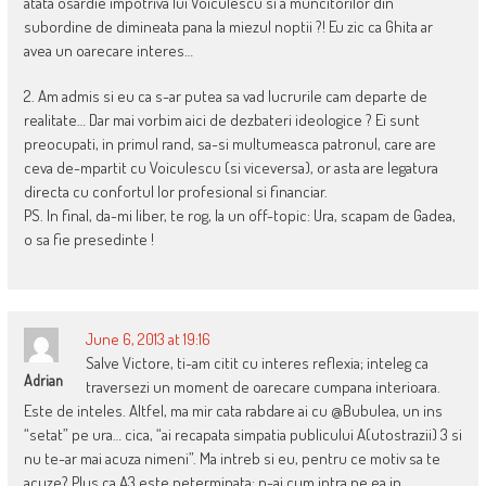
atata osardie impotriva lui Voiculescu si a muncitorilor din
subordine de dimineata pana la miezul noptii ?! Eu zic ca Ghita ar
avea un oarecare interes…
2. Am admis si eu ca s-ar putea sa vad lucrurile cam departe de
realitate… Dar mai vorbim aici de dezbateri ideologice ? Ei sunt
preocupati, in primul rand, sa-si multumeasca patronul, care are
ceva de-mpartit cu Voiculescu (si viceversa), or asta are legatura
directa cu confortul lor profesional si financiar.
PS. In final, da-mi liber, te rog, la un off-topic: Ura, scapam de Gadea,
o sa fie presedinte !
June 6, 2013 at 19:16
Salve Victore, ti-am citit cu interes reflexia; inteleg ca
Adrian
traversezi un moment de oarecare cumpana interioara.
Este de inteles. Altfel, ma mir cata rabdare ai cu @Bubulea, un ins
“setat” pe ura… cica, “ai recapata simpatia publicului A(utostrazii) 3 si
nu te-ar mai acuza nimeni”. Ma intreb si eu, pentru ce motiv sa te
acuze? Plus ca A3 este neterminata; n-ai cum intra pe ea in