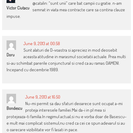
@catalin: “sunt unii” care bat campii cu gratie. n-am
Victor Ciutacu
semnat in viata mea contracte care sa contina clauze
impuse.
June 9, 2013 at 00:58
Sunt alaturi de D-voastra si apreciez in mod deosebit
Doru
aceasta atitudine in marasmul societatii actuale. Prea multi
si-au schimbat parerile conjunctural si cred ca au ramas OAMENI.
Incepand cu decembrie 1989.
June 9, 2013 at 16:50
Nu-mi permit sa dau sfaturi deoarece sunt ocupat a-mi
Bondescu
proteja interesele familiei.Mai da-i in pl mea si
protejeaza-ti familia.In regimul actual,si nu e vorba doar de Basescu-
e mult mai complicat sistemul,nu cred ca cei ce spun adevarul si au
o oarecare vizibilitate vor fi lasati in pace.