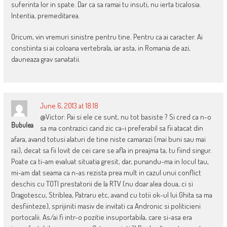
suferinta lor in spate. Dar ca sa ramai tu insuti, nu ierta ticalosia.
Intentia, premeditarea.
Oricum, vin vremuri sinistre pentru tine. Pentru ca ai caracter. Ai
constiinta si ai coloana vertebrala, iar asta, in Romania de azi,
dauneaza grav sanatatii.
June 6, 2013 at 18:18
@Victor: Pai si ele ce sunt, nu tot basiste ? Si cred ca n-o
Bubulea
sa ma contrazici cand zic ca-i preferabil sa fii atacat din
afara, avand totusi alaturi de tine niste camarazi (mai buni sau mai
rai), decat sa fii lovit de cei care se afla in preajma ta, tu fiind singur.
Poate ca ti-am evaluat situatia gresit, dar, punandu-ma in locul tau,
mi-am dat seama ca n-as rezista prea mult in cazul unui conflict
deschis cu TOTI prestatorii de la RTV (nu doar alea doua, ci si
Dragotescu, Striblea, Patraru etc, avand cu totii ok-ul lui Ghita sa ma
desfiinteze), sprijiniti masiv de invitati ca Andronic si politicieni
portocalii. As/ai fi intr-o pozitie insuportabila, care si-asa era