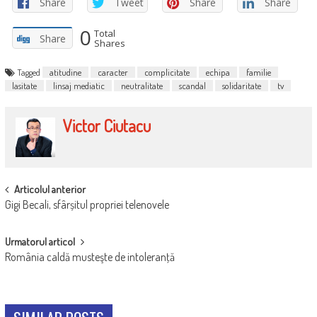
Share
Tweet
Share
Share
0
Total
Share
Shares
Tagged
atitudine
caracter
complicitate
echipa
familie
lasitate
linsaj mediatic
neutralitate
scandal
solidaritate
tv
Victor Ciutacu
POST
Articolul anterior
Gigi Becali, sfârșitul propriei telenovele
NAVIGATION
Urmatorul articol
România caldă musteşte de intoleranţă