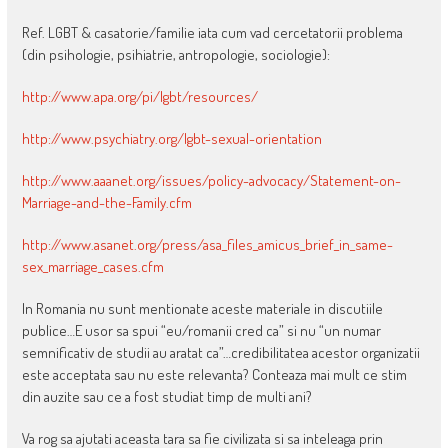
Ref. LGBT & casatorie/familie iata cum vad cercetatorii problema
(din psihologie, psihiatrie, antropologie, sociologie):
http://www.apa.org/pi/lgbt/resources/
http://www.psychiatry.org/lgbt-sexual-orientation
http://www.aaanet.org/issues/policy-advocacy/Statement-on-
Marriage-and-the-Family.cfm
http://www.asanet.org/press/asa_files_amicus_brief_in_same-
sex_marriage_cases.cfm
In Romania nu sunt mentionate aceste materiale in discutiile
publice…E usor sa spui “eu/romanii cred ca” si nu “un numar
semnificativ de studii au aratat ca”…credibilitatea acestor organizatii
este acceptata sau nu este relevanta? Conteaza mai mult ce stim
din auzite sau ce a fost studiat timp de multi ani?
Va rog sa ajutati aceasta tara sa fie civilizata si sa inteleaga prin