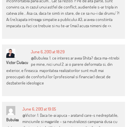
inconfortabila pana acum… Cat sa rezisti ?! Pe de alta parte, sunt
convins ca, in cazul unui astfel de conflict, audientele s-ar tripla in
cateva zile… Asa ca, daca te simti in stare, de ce sa nu-i dai drumu’ ?!
Ai (re)capata intreaga simpatie a publicului A3, ai avea constiinta
impacata ca faci ce trebuie si nu te-ar (mai) acuza nimeni de <>.
June 6, 2013 at 18:29
@Bubulea: 1. ce interes ar avea Ghita? daca ma-ntrebi
Victor Ciutacu
pe mine, nici unul 2. ai o parere deformata si, din
exterior, e fireasca. majoritatea realizatorilor sunt mult mai
preocupati de confortul lor (profesional si financiar) decat de
dezbaterile ideologice
June 6, 2013 at 19:05
@Victor: 1. Daca te-ai apuca – aratand care-s nedreptatile,
Bubulea
minciunile si magariile – sa neutralizezi campania dusa cu