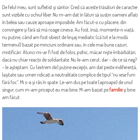
De felul meu, sunt sufletist şi săritor. Cred că aceste trăsături de caracter
sunt vizibile cu ochiul liber. Nu m-am dat în lături să susţin oameni aflaţi
în belea sau cauze aproape imposibile. Am făcut-o cu plăcere, din
convingere şi fără să mă roage cineva. Au fost, însă, momente-n viaţă,
nu puţine, când am fost obiect de linşaj mediatic (că tot e la modă
termenul) bazat pe minciuni ordinare sau, în cele mai bune cazuri,
mistificări. Atunci mi-ar fi fost de folos, psihic, măcar nişte îmbărbătări,
dacă nu chiar reacţii de solidaritate. Nu le-am cerut, dar – de ce să neg?
– le aşteptam. Cu (extrem de) puţine excepţii, am dat peste indiferenţă,
laşitate sau umeri ridicaţi a neutralitate complice de tipul “nu iese fum
fără foc”. Mi s-a şi râs în spate. Le-am dus pe toate (aproape) de unul
singur, cum m-am priceput eu mai bine. M-am bazat pe
familie
şi bine
am făcut.