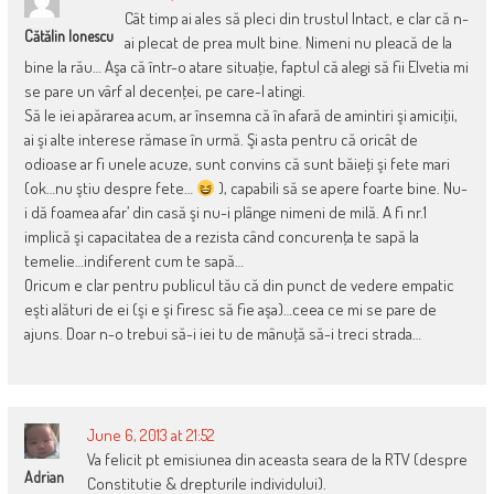
Cât timp ai ales să pleci din trustul Intact, e clar că n-
Cătălin Ionescu
ai plecat de prea mult bine. Nimeni nu pleacă de la
bine la rău… Aşa că într-o atare situaţie, faptul că alegi să fii Elvetia mi
se pare un vârf al decenţei, pe care-l atingi.
Să le iei apărarea acum, ar însemna că în afară de amintiri şi amiciţii,
ai şi alte interese rămase în urmă. Şi asta pentru că oricât de
odioase ar fi unele acuze, sunt convins că sunt băieţi şi fete mari
(ok…nu ştiu despre fete…
), capabili să se apere foarte bine. Nu-
i dă foamea afar’ din casă şi nu-i plânge nimeni de milă. A fi nr.1
implică şi capacitatea de a rezista când concurenţa te sapă la
temelie…indiferent cum te sapă…
Oricum e clar pentru publicul tău că din punct de vedere empatic
eşti alături de ei (şi e şi firesc să fie aşa)…ceea ce mi se pare de
ajuns. Doar n-o trebui să-i iei tu de mânuţă să-i treci strada…
June 6, 2013 at 21:52
Va felicit pt emisiunea din aceasta seara de la RTV (despre
Adrian
Constitutie & drepturile individului).