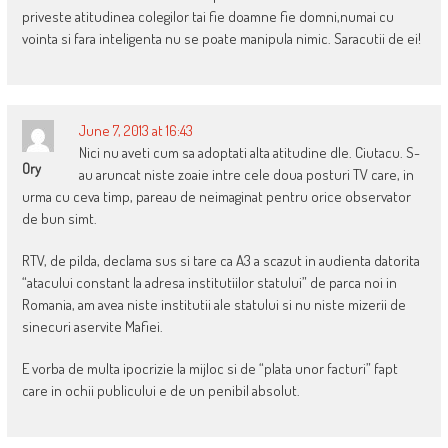
priveste atitudinea colegilor tai fie doamne fie domni,numai cu
vointa si fara inteligenta nu se poate manipula nimic. Saracutii de ei!
June 7, 2013 at 16:43
Nici nu aveti cum sa adoptati alta atitudine dle. Ciutacu. S-
Ory
au aruncat niste zoaie intre cele doua posturi TV care, in
urma cu ceva timp, pareau de neimaginat pentru orice observator
de bun simt.
RTV, de pilda, declama sus si tare ca A3 a scazut in audienta datorita
“atacului constant la adresa institutiilor statului” de parca noi in
Romania, am avea niste institutii ale statului si nu niste mizerii de
sinecuri aservite Mafiei.
E vorba de multa ipocrizie la mijloc si de “plata unor facturi” fapt
care in ochii publicului e de un penibil absolut.