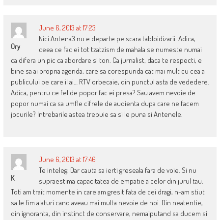
June 6, 2013 at 17:23
Nici Antena3 nu e departe pe scara tabloidizarii. Adica,
Ory
ceea ce fac ei tot tzatzism de mahala se numeste numai
ca difera un pic ca abordare si ton. Ca jurnalist, daca te respecti, e
bine sa ai propria agenda, care sa corespunda cat mai mult cu cea a
publicului pe care il ai… RTV orbecaie, din punctul asta de vededere.
Adica, pentru ce fel de popor fac ei presa? Sau avem nevoie de
popor numai ca sa umfle cifrele de audienta dupa care ne facem
jocurile? Intrebarile astea trebuie sa si le puna si Antenele.
June 6, 2013 at 17:46
Te inteleg. Dar cauta sa ierti greseala fara de voie. Si nu
K
supraestima capacitatea de empatie a celor din jurul tau.
Toti am trait momente in care am gresit fata de cei dragi, n-am stiut
sa le fim alaturi cand aveau mai multa nevoie de noi. Din neatentie,
din ignoranta, din instinct de conservare, nemaiputand sa ducem si