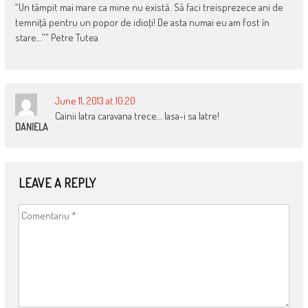
“Un tâmpit mai mare ca mine nu există. Să faci treisprezece ani de
temniţă pentru un popor de idioţi! De asta numai eu am fost în
stare…”” Petre Tutea
June 11, 2013 at 10:20
Cainii latra caravana trece… lasa-i sa latre!
DANIELA
LEAVE A REPLY