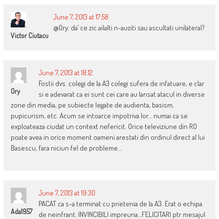
June 7, 2013 at 17:58
@Ory: da’ ce zic ailalti n-auziti sau ascultati unilateral?
Victor Ciutacu
June 7, 2013 at 18:12
Fostii dvs. colegi de la A3 colegi sufera de infatuare, e clar
Ory
si e adevarat ca ei sunt cei care au lansat atacul in diverse
zone din media, pe subiecte legate de audienta, basism,
pupicurism, etc. Acum se intoarce impotriva lor… numai ca se
exploateaza ciudat un context nefericit. Orice televiziune din RO
poate avea in orice moment oameni arestati din ordinul direct al lui
Basescu, fara niciun fel de probleme…
June 7, 2013 at 19:30
PACAT ca s-a terminat cu prietenia de la A3. Erat o echipa
Ada1957
de neinfrant. INVINCIBILI impreuna…FELICITARI ptr mesajul