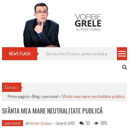
Skip
to
content
Cum îți schimbi, rapid, gratuit și eficient, furniz
NEWS FLASH
Esti aici:
Prima pagină >
Blog
>
personal
>
Sfânta mea mare neutralitate publică
SFÂNTA MEA MARE NEUTRALITATE PUBLICĂ
personal
33
3175
de
Victor Ciutacu
-
June 6, 2013