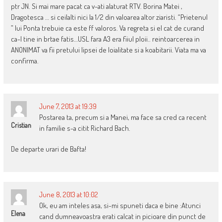
ptr JN. Si mai mare pacat ca v-ati alaturat RTV. Borina Matei ,
Dragotesca … si ceilalti nici la 1/2 din valoarea altor ziaristi. “Prietenul
” lui Ponta trebuie ca este ff valoros. Va regreta si el cat de curand
ca-l tine in brtae fatis…USL fara A3 era fiiul ploii.. reintoarcerea in
ANONIMAT va fii pretului lipsei de loialitate si a koabitarii. Viata ma va
confirma.
June 7, 2013 at 19:39
Postarea ta, precum si a Manei, ma face sa cred ca recent
Cristian
in familie s-a citit Richard Bach.
De departe urari de Bafta!
June 8, 2013 at 10:02
Ok, eu am inteles asa, si-mi spuneti daca e bine :Atunci
Elena
cand dumneavoastra erati calcat in picioare din punct de