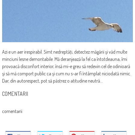
Azi e un aer irespirabil. Simt nedreptăţi, detectez măgării şi văd multe
minciuni lesne demontabile. Mă deranjează la fel ca întotdeauna, îmi
provoacă disconfort interior, însă mi-e greu să redevin cel de odinioară
şi să mă comport public ca şi cum nu s-ar fi întâmplat niciodată nimic.
Dar, din autorespect, pot să păstrez o atitudine neutră…
COMENTARII
comentarii