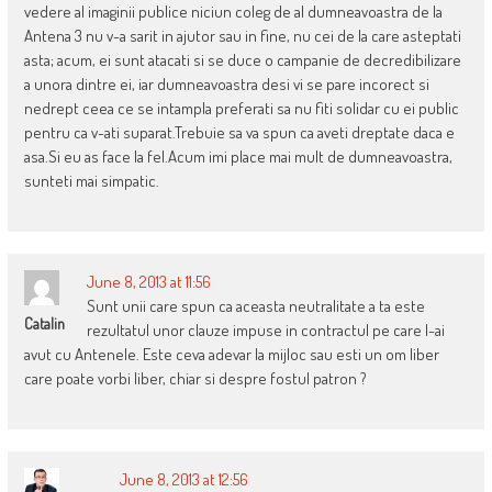
vedere al imaginii publice niciun coleg de al dumneavoastra de la
Antena 3 nu v-a sarit in ajutor sau in fine, nu cei de la care asteptati
asta; acum, ei sunt atacati si se duce o campanie de decredibilizare
a unora dintre ei, iar dumneavoastra desi vi se pare incorect si
nedrept ceea ce se intampla preferati sa nu fiti solidar cu ei public
pentru ca v-ati suparat.Trebuie sa va spun ca aveti dreptate daca e
asa.Si eu as face la fel.Acum imi place mai mult de dumneavoastra,
sunteti mai simpatic.
June 8, 2013 at 11:56
Sunt unii care spun ca aceasta neutralitate a ta este
Catalin
rezultatul unor clauze impuse in contractul pe care l-ai
avut cu Antenele. Este ceva adevar la mijloc sau esti un om liber
care poate vorbi liber, chiar si despre fostul patron ?
June 8, 2013 at 12:56