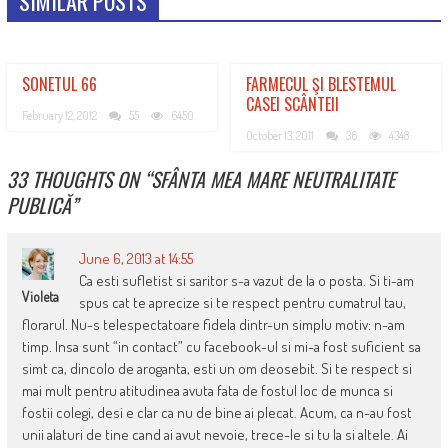
SIMILAR POSTS
SONETUL 66
FARMECUL ŞI BLESTEMUL
CASEI SCÂNTEII
February 12, 2012
55
6450
October 13, 2011
36
4348
33 THOUGHTS ON “
SFÂNTA MEA MARE NEUTRALITATE
PUBLICĂ
”
June 6, 2013 at 14:55
Ca esti sufletist si saritor s-a vazut de la o posta. Si ti-am
Violeta
spus cat te aprecize si te respect pentru cumatrul tau,
florarul. Nu-s telespectatoare fidela dintr-un simplu motiv: n-am
timp. Insa sunt “in contact” cu facebook-ul si mi-a fost suficient sa
simt ca, dincolo de aroganta, esti un om deosebit. Si te respect si
mai mult pentru atitudinea avuta fata de fostul loc de munca si
fostii colegi, desi e clar ca nu de bine ai plecat. Acum, ca n-au fost
unii alaturi de tine cand ai avut nevoie, trece-le si tu la si altele. Ai