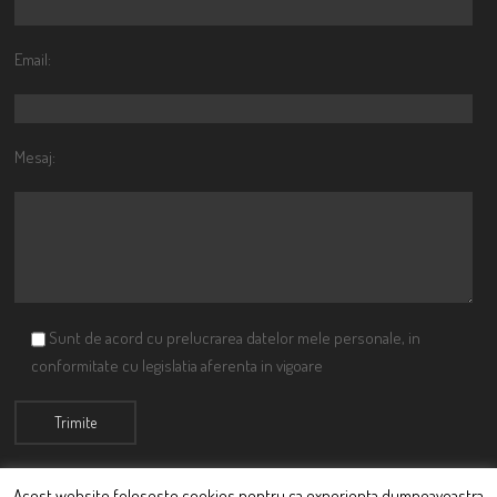
Email:
Mesaj:
Sunt de acord cu prelucrarea datelor mele personale, in
conformitate cu legislatia aferenta in vigoare
Acest website foloseste cookies pentru ca experienta dumneavoastra