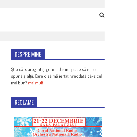
DESPRE MINE
Știu că-s arogant și genial, dar îmi place să mi-o
spună și alții. Oare o să mă iertați vreodată că-s cel
mai bun?
mai mult
2
RECLAME