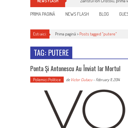
Ziaristul Ion Cristoiu, prima 
NEWS FLASH
PRIMA PAGINĂ
NEWS FLASH
BLOG
GUES
Esti aici:
Prima pagină >
Posts tagged "putere"
TAG: PUTERE
Ponta Şi Antonescu Au Înviat Iar Mortul
Polemici Politice
de
Victor Ciutacu
-
February 11, 2014