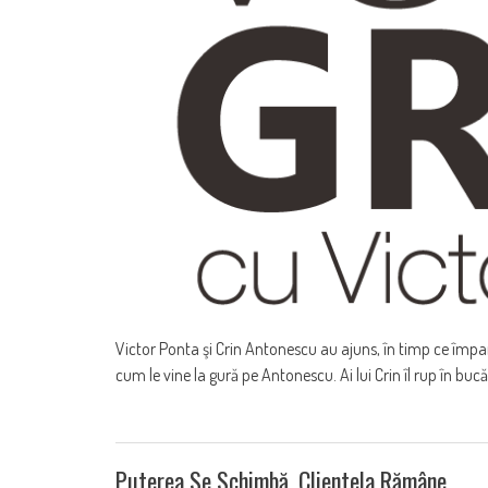
Victor Ponta şi Crin Antonescu au ajuns, în timp ce împart
cum le vine la gură pe Antonescu. Ai lui Crin îl rup în bucăţi
Puterea Se Schimbă, Clientela Rămâne