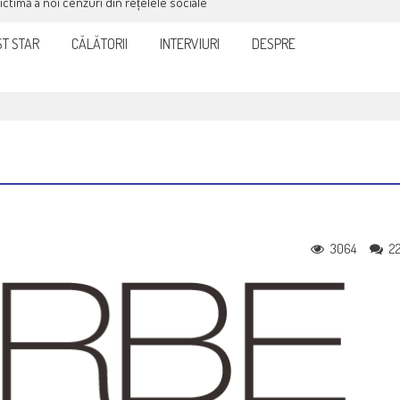
victimă a noi cenzuri din rețelele sociale
T STAR
CĂLĂTORII
INTERVIURI
DESPRE
3064
2