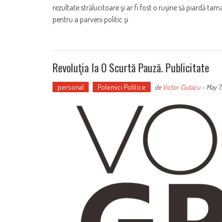
rezultate strălucitoare şi ar fi fost o ruşine să piardă t
pentru a parveni politic şi
Revoluţia Ia O Scurtă Pauză. Publicitate
personal
Polemici Politice
de
Victor Ciutacu
-
May 7,