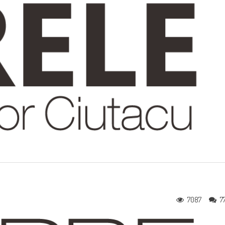
7087
7