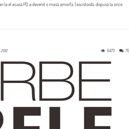
aman la el acasă PD a devenit o masă amorfă, fascistoidă, dispusă la orice
6473
7
 2012