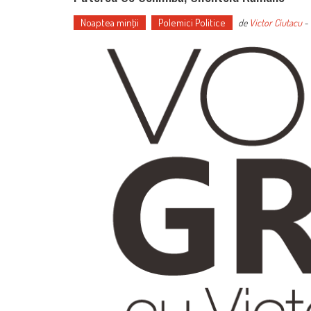
Noaptea minţii
Polemici Politice
de
Victor Ciutacu
-