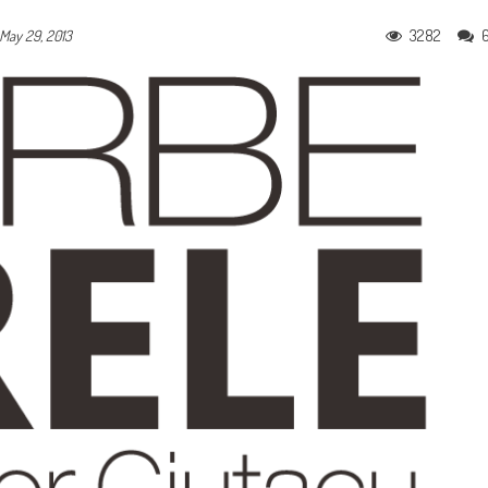
3282
May 29, 2013