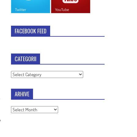
FACEBOOK FEED
CATEGORII
Categorii
ARHIVE
Arhive
7