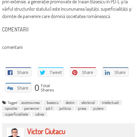
prin extensie, a generaţiei promovate de Traian Băsescu în PD-L şi la
vârful structurilor statului) este încununarea laşităţii, superficialităţii şi
dorinţei de parvenire care domină societatea românească.
COMENTARII
comentarii
Share
Tweet
Share
Share
0
Total
Share
Shares
Tagged
ascensiunea
basescu
destin
electoral
intelectuali
opozitie
parvenire
pd-l
politica
presa
putere
superficialitate
udrea
Victor Ciutacu