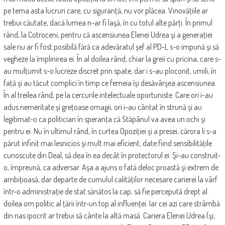
pe tema asta lucruri care, cu siguranţă, nu vor plăcea. Vinovăţiile ar
trebui căutate, dacă lumea n-ar fi laşă, în cu totul alte părţi. În primul
rând, la Cotroceni, pentru că ascensiunea Elenei Udrea şi a generaţiei
sale nu ar fi fost posibilă fără ca adevăratul şef al PD-L s-o impună şi să
vegheze la împlinirea ei. În al doilea rând, chiar la greii cu pricina, care s-
au mulţumit s-o lucreze discret prin spate, dar i s-au ploconit, umili, în
faţă şi au tăcut complici în timp ce femeia îşi desăvârşea ascensiunea.
În al treilea rând, pe la cercurile intelectuale oportuniste. Care ori i-au
adus nemeritate şi greţoase omagii, ori i-au cântat în strună şi au
legitimat-o ca politician în speranţa că Stăpânul va avea un ochi şi
pentru ei. Nu în ultimul rând, în curtea Opoziţiei şi a presei, cărora li s-a
părut infinit mai lesnicios şi mult mai eficient, date fiind sensibilităţile
cunoscute din Deal, să dea în ea decât în protectorul ei. Şi-au construit-
o, împreună, ca adversar. Aşa a ajuns o fată deloc proastă şi extrem de
ambiţioasă, dar departe de cumulul calităţilor necesare carierei la vârf
într-o administraţie de stat sănătos la cap, să fie percepută drept al
doilea om politic al ţării într-un top al influenţei. Iar cei azi care strâmbă
din nas ipocrit ar trebui să cânte la altă masă. Cariera Elenei Udrea (şi,