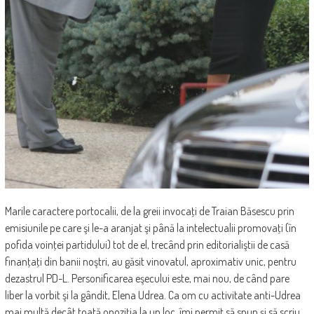
Marile caractere portocalii, de la greii invocaţi de Traian Băsescu prin
emisiunile pe care şi le-a aranjat şi până la intelectualii promovaţi (în
pofida voinţei partidului) tot de el, trecând prin editorialiştii de casă
finanţaţi din banii noştri, au găsit vinovatul, aproximativ unic, pentru
dezastrul PD-L. Personificarea eşecului este, mai nou, de când pare
liber la vorbit şi la gândit, Elena Udrea. Ca om cu activitate anti-Udrea
mai multă decât toată opoziţia la un loc, îmi permit să spun şi să scriu