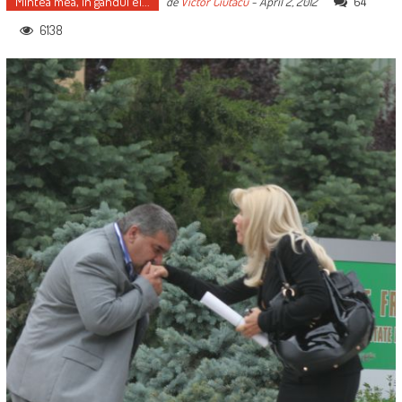
Mintea mea, în gândul ei...
64
de
Victor Ciutacu
-
April 2, 2012
6138