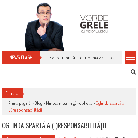
Skip
to
content
Ziaristul Ion Cristoiu, prima victimă a noi cenzuri 
NEWS FLASH
Esti aici:
Prima pagină >
Blog
>
Mintea mea, în gândul ei...
>
Oglinda spartă a
(i)responsabilităţii
OGLINDA SPARTĂ A (I)RESPONSABILITĂŢII