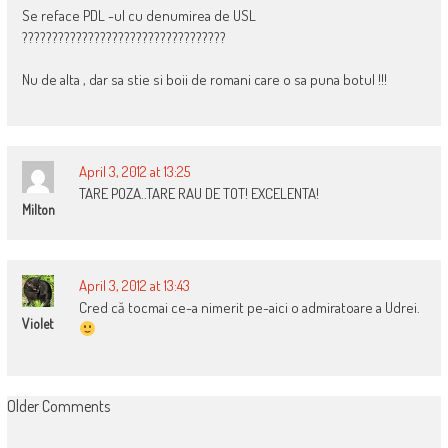
Se reface PDL -ul cu denumirea de USL
??????????????????????????????????
Nu de alta , dar sa stie si boii de romani care o sa puna botul !!!
April 3, 2012 at 13:25
TARE POZA..TARE RAU DE TOT! EXCELENTA!
Milton
April 3, 2012 at 13:43
Cred că tocmai ce-a nimerit pe-aici o admiratoare a Udrei.
Violet
COMMENT
Older Comments
NAVIGATION