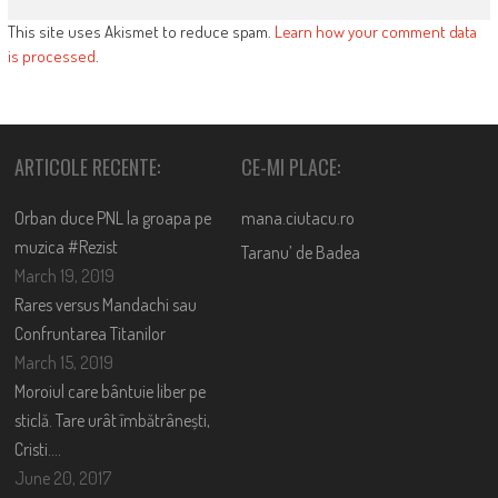
This site uses Akismet to reduce spam.
Learn how your comment data
is processed
.
ARTICOLE RECENTE:
CE-MI PLACE:
Orban duce PNL la groapa pe
mana.ciutacu.ro
muzica #Rezist
Taranu’ de Badea
March 19, 2019
Rares versus Mandachi sau
Confruntarea Titanilor
March 15, 2019
Moroiul care bântuie liber pe
sticlă. Tare urât îmbătrânești,
Cristi….
June 20, 2017