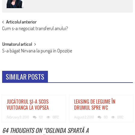
POST
Articolul anterior
Cum s-a negociat transferul anului?
NAVIGATION
Urmatorul articol
S-a băgat Nirvana la pungă în Opoziţie
SIMILAR POSTS
JUCĂTORUL ŞI-A SCOS
LEASING DE LEGUME ÎN
VUITOANCA LA VOPSEA
DRUMUL SPRE WC
February 9, 2010
101
6872
August 2, 2010
60
6612
64 THOUGHTS ON “
OGLINDA SPARTĂ A