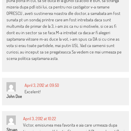
puna pofta in cui, sa se duca el la gunoi ca acolo e bun, sa stranga
mizeria dupa pdl istii lui, ca pentru noi castigator v-a ramane
OPRESCU , aveti sustinerea noastra dle doctor, a samabata am fost
sunata pt un sondaj printre care am fost intrebata daca sunt
multumita de primar de la 3, i-am zis ca nu si motivele, si ce as fi
dorit eu in sector sa se faca.M-a intrebat ca daca ar fi alegeri
saptamana viitoare m-as duce la vot, i-am spus ca DA si cu cine as
vota si erau toate partidele, mai putin USL .Vad ca oamenii sunt
curiosi, au inceput sa se pregateasca.Sa vedem ce mai urmeaza pe
scena politica saptamana asta.
April 3, 2012 at 09:50
Excelent!
John Doe
April 3, 2012 at 10:22
Victor, emisiunea mea favorita e aia care urmeaza dupa
Struan