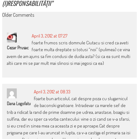
(I)RESPONSABILITĂŢII
”
COMMENT
Older Comments
NAVIGATION
April 3, 2012 at 07:27
foarte frumos scris domnule Ciutacu si cred ca aveti
Cezar Prusac
foarte multa dreptate si totusi “noi” (pulimea) ce vina
avem de am ajuns sa fim condusi de dudia asta? (si ca ea sunt multi
altii care mi se par mult mai slinosi si mai jegosi ca ea)
April 3, 2012 at 08:33
Foarte bun articolul, cat despre poza cu slugarnicul
Dana Logofatu
de baconski graitoare. Intradevar ca marele sef de
trib a ridicat la rand de prime doamne pe udrea, anastase, boagiu si
sulfina, dar eu sper ca vorba cantecului: vine o zi cand se v-a sfarsi,
si eu cred in sinea mea ca aceasta zi e pe aproape.Cat despre
prigoana pe care l-au aruncat in lupta, ca v-a castiga el primaria sa isi