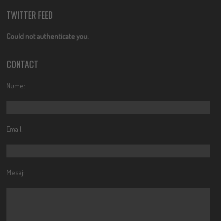
TWITTER FEED
Could not authenticate you.
CONTACT
Nume:
Email:
Mesaj: