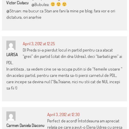
Victor Ciutacu
@Bubulea:
@Struan: ma bucur ca Stan are fani la mine pe blog. fara vor e ori
dictatura, ori anarhie
April 3, 2012 at 12:25
Dl Preda si-a pierdut locul in partid pentru ca a atacat
LARISA
“greii” din partid (citat din dna Udrea), deci “barbatii grei” ai
PDL.
In antiteza , sa vedem cine se va ocupa putin si de “femeile usoare ”
din acelasi partid, pentru care merita sa-ti pierzi carnetul de PDL,
care incepe sa devina nul.(“Ba,Traiane, nici nu stii cat de NUL incepi
sa fii !)
April 3, 2012 at 12:30
Perfect de acord! Întotdeauna am apreciat
Carmen Daniela Diaconu
relația pe care a avut-o Elena Udrea cu presa