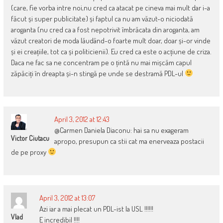
(care, fie vorba intre noi,nu cred ca atacat pe cineva mai mult dar i-a
făcut și super publicitate) și faptul ca nu am văzut-o niciodată
aroganta (nu cred ca a fost nepotrivit îmbrăcata din aroganta, am
văzut creatori de moda lăudând-o foarte mult doar, doar și-or vinde
și ei creațiile, tot ca și politicienii). Eu cred ca este o acțiune de criza.
Daca ne fac sa ne concentram pe o țintă nu mai mișcăm capul
zăpăciți în dreapta și-n stingă pe unde se destramă PDL-ul
April 3, 2012 at 12:43
@Carmen Daniela Diaconu: hai sa nu exageram
Victor Ciutacu
apropo, presupun ca stii cat ma enerveaza postacii
de pe proxy
April 3, 2012 at 13:07
Azi iar a mai plecat un PDL-ist la USL !!!!!!
Vlad
E incredibil !!!!