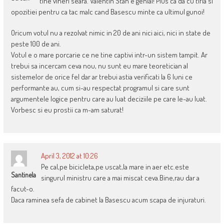
tine vineri seara. Valentin Stan e genial! Plus ca da cu tifla si
opozitiei pentru ca tac malc cand Basescu minte ca ultimul gunoi!
Oricum votul nu a rezolvat nimic in 20 de ani nici aici, nici in state de
peste 100 de ani.
Votul e o mare porcarie ce ne tine captivi intr-un sistem tampit. Ar
trebui sa incercam ceva nou, nu sunt eu mare teoretician al
sistemelor de orice fel dar ar trebui astia verificati la 6 luni ce
performante au, cum si-au respectat programul si care sunt
argumentele logice pentru care au luat deciziile pe care le-au luat.
Vorbesc si eu prostii ca m-am saturat!
April 3, 2012 at 10:26
Pe cal,pe bicicleta,pe uscat,la mare in aer etc.este
Santinela
singurul ministru care a mai miscat ceva.Bine,rau dar a
facut-o.
Daca raminea sefa de cabinet la Basescu acum scapa de injuraturi.