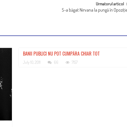
Urmatorul articol
S-a băgat Nirvana la pungă în Opoziţi
BANII PUBLICI NU POT CUMPĂRA CHIAR TOT
July 10, 2011
66
7157