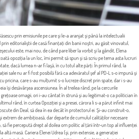
Băsescu prin emisiunile pe care şi le-a aranjat şi până la intelectualii
prin editorialiştii de casă finanţaţi din banii noştri, au găsit vinovatul,
ecului este, mai nou, de când pare liber la vorbit şi la gândit, Elena
tă opoziţia la un loc, îmi permit să spun şi să scriu pe tema asta lucruri
tate, dacă lumea n-ar fi laşă, în cu totul alte părţi. În primul rând, la
iei sale nu ar fi fost posibilă fără ca adevăratul şef al PD-L s-o impună şi
ii cu pricina, care s-au mulţumit s-o lucreze discret prin spate, dar i s-au
eia îşi desăvârşea ascensiunea. În al treilea rând, pe la cercurile
greţoase omagii, ori i-au cântat în strună şi au legitimat-o ca politician în
imul rând, în curtea Opoziţiei şi a presei, cărora li s-a părut infinit mai
unoscute din Deal, să dea în ea decât în protectorul ei. Şi-au construit-o,
şi extrem de ambiţioasă, dar departe de cumulul calităţilor necesare
 să fie percepută drept al doilea om politic al ţării într-un top al influenţei.
la altă masă. Cariera Elenei Udrea (şi, prin extensie, a generaţiei