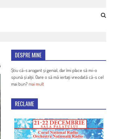
DESPRE MINE
4
Știu că-s arogant și genial, dar îmi place să mi-o
spună și alții. Oare o să mă iertați vreodată că-s cel
mai bun?
mai mult
RECLAME