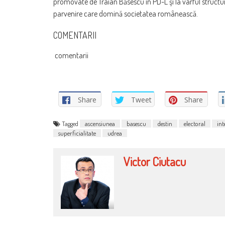
promovate de Traian Băsescu în PD-L şi la vârful structurilo
parvenire care domină societatea românească.
COMENTARII
comentarii
Share
Tweet
Share
Tagged
ascensiunea
basescu
destin
electoral
int
superficialitate
udrea
Victor Ciutacu