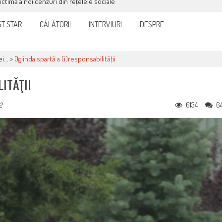
victimă a noi cenzuri din rețelele sociale
T STAR
CĂLĂTORII
INTERVIURI
DESPRE
i...
>
Oglinda spartă a (i)responsabilităţii
ITĂŢII
6134
6
2