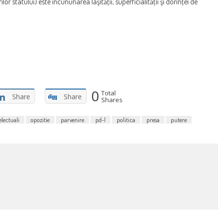
r statului) este încununarea laşităţii, superficialităţii şi dorinţei de
0
Total
Share
Share
Shares
electuali
opozitie
parvenire
pd-l
politica
presa
putere