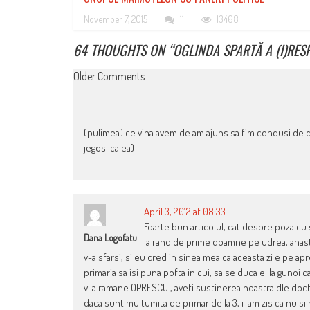
November 7, 2015
11
13468
64 THOUGHTS ON “
OGLINDA SPARTĂ A (I)RESP
COMMENT
Older Comments
NAVIGATION
(pulimea) ce vina avem de am ajuns sa fim condusi de dudi
jegosi ca ea)
April 3, 2012 at 08:33
Foarte bun articolul, cat despre poza cu s
Dana Logofatu
la rand de prime doamne pe udrea, anasta
v-a sfarsi, si eu cred in sinea mea ca aceasta zi e pe ap
primaria sa isi puna pofta in cui, sa se duca el la gunoi c
v-a ramane OPRESCU , aveti sustinerea noastra dle doct
daca sunt multumita de primar de la 3, i-am zis ca nu si m