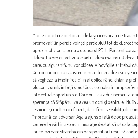
Marile caractere portocalii, de la greii invocaţi de Traian 
promovaţi (în pofida voinţei partidului) tot de el, trecând 
aproximativ unic, pentru dezastrul PD-L. Personificarea eş
Udrea. Ca om cu activitate anti-Udrea mai multă decât toa
care, cu siguranţă, nu vor plăcea. Vinovăţiile ar trebui cău
Cotroceni, pentru că ascensiunea Elenei Udrea şi a generaţ
să vegheze la împlinirea ei. În al doilea rând, chiar la gre
ploconit, umili, în faţă şi au tăcut complici în timp ce fem
intelectuale oportuniste. Care ori i-au adus nemeritate şi 
speranţa că Stăpânul va avea un ochi şi pentru ei. Nu în ult
lesnicios şi mult mai eficient, date fiind sensibilităţile c
împreună, ca adversar. Aşa a ajuns o fată deloc proastă 
carierei la vârf într-o administraţie de stat sănătos la cap,
Iar cei azi care strâmbă din nas ipocrit ar trebui să cânte 