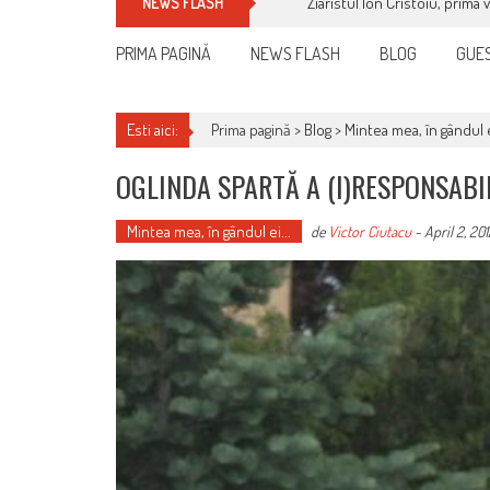
Ziaristul Ion Cristoiu, prima 
NEWS FLASH
PRIMA PAGINĂ
NEWS FLASH
BLOG
GUES
Esti aici:
Prima pagină >
Blog
>
Mintea mea, în gândul e
OGLINDA SPARTĂ A (I)RESPONSABIL
Mintea mea, în gândul ei...
de
Victor Ciutacu
-
April 2, 201