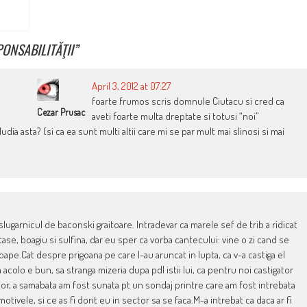
ONSABILITĂŢII
”
April 3, 2012 at 07:27
foarte frumos scris domnule Ciutacu si cred ca
Cezar Prusac
aveti foarte multa dreptate si totusi “noi”
a asta? (si ca ea sunt multi altii care mi se par mult mai slinosi si mai
lugarnicul de baconski graitoare. Intradevar ca marele sef de trib a ridicat
se, boagiu si sulfina, dar eu sper ca vorba cantecului: vine o zi cand se
roape.Cat despre prigoana pe care l-au aruncat in lupta, ca v-a castiga el
a acolo e bun, sa stranga mizeria dupa pdl istii lui, ca pentru noi castigator
or, a samabata am fost sunata pt un sondaj printre care am fost intrebata
otivele, si ce as fi dorit eu in sector sa se faca.M-a intrebat ca daca ar fi