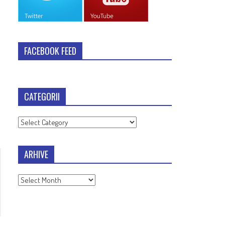
FACEBOOK FEED
CATEGORII
Categorii
ARHIVE
Arhive