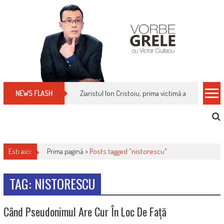
Skip
to
content
Ziaristul Ion Cristoiu, prima victimă a noi cenzuri 
NEWS FLASH
Esti aici:
Prima pagină >
Posts tagged "nistorescu"
TAG: NISTORESCU
Când Pseudonimul Are Cur În Loc De Față