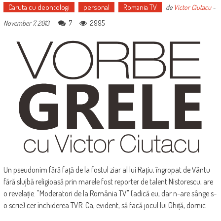
Caruta cu deontologi
personal
Romania TV
de
Victor Ciutacu
-
7
2995
November 7, 2013
Un pseudonim fără față de la fostul ziar al lui Rațiu, îngropat de Vântu
fără slujbă religioasă prin marele fost reporter de talent Nistorescu, are
o revelație. "Moderatori de la România TV" (adică eu, dar n-are sânge s-
o scrie) cer închiderea TVR. Ca, evident, să facă jocul lui Ghiță, dornic