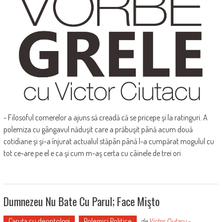
- Filosoful cornerelor a ajuns să creadă că se pricepe şi la ratinguri. A
polemiza cu gângavul năduşit care a prăbuşit până acum două
cotidiane şi şi-a înjurat actualul stăpân până l-a cumpărat mogulul cu
tot ce-are pe el e ca şi cum m-aş certa cu câinele de trei ori
Dumnezeu Nu Bate Cu Parul; Face Mişto
Caruta cu deontologi
Polemici Politice
de
Victor Ciutacu
-