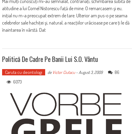
Mai mulţi cunoscuţi mi-au semnalat, contrariaţi, schimbarea subită de
atitudine a lui Cornel Nistorescu faţă de mine. O remarcasem şi eu,
iniţial nu m-a preocupat extrem de tare. Ulterior am pus-o pe seama
celebrelor sale hachiţei şi, natural, a reacţiilor urâcioase pe care ţi le dă
înaintarea în vârstă. Dat
Politică De Cadre Pe Banii Lui S.O. Vântu
Caruta cu deontologi
86
de
Victor Ciutacu
-
August 3, 2009
6073