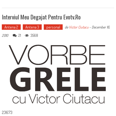
Interviul Meu Degajat Pentru Evotv.ro
Antena 2
Antena 3
personal
de
Victor Ciutacu
-
December 16,
21
3568
2010
23673