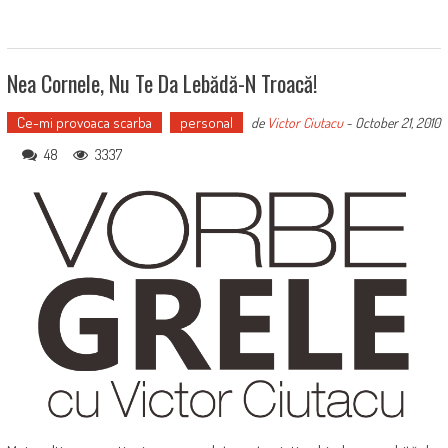
Nea Cornele, Nu Te Da Lebădă-N Troacă!
Ce-mi provoaca scarba
personal
de
Victor Ciutacu
-
October 21, 2010
48
3337