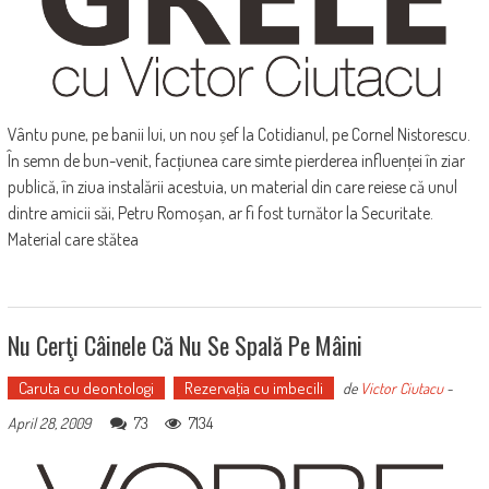
Vântu pune, pe banii lui, un nou șef la Cotidianul, pe Cornel Nistorescu.
În semn de bun-venit, facțiunea care simte pierderea influenței în ziar
publică, în ziua instalării acestuia, un material din care reiese că unul
dintre amicii săi, Petru Romoșan, ar fi fost turnător la Securitate.
Material care stătea
Nu Cerţi Câinele Că Nu Se Spală Pe Mâini
Caruta cu deontologi
Rezervaţia cu imbecili
de
Victor Ciutacu
-
73
7134
April 28, 2009