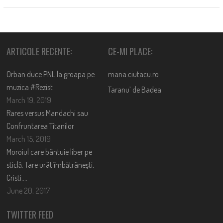
ARTICOLE RECENTE:
CE-MI PLACE:
Orban duce PNL la groapa pe
mana.ciutacu.ro
muzica #Rezist
Taranu’ de Badea
March 19, 2019
Rares versus Mandachi sau
Confruntarea Titanilor
March 15, 2019
Moroiul care bântuie liber pe
sticlă. Tare urât îmbătrânești,
Cristi….
June 20, 2017
TWITTER FEED